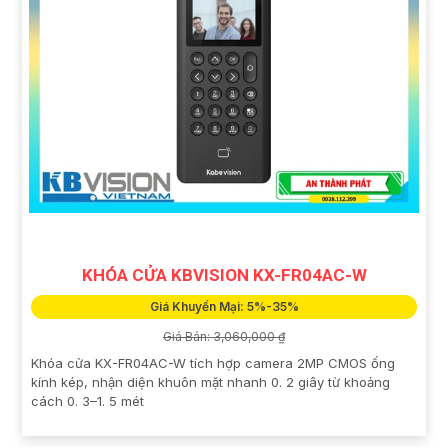
KHÓA CỬA KBVISION KX-FR04AC-W
Giá Khuyến Mại: 5%-35%
Giá Bán: 3,060,000 ₫
Khóa cửa KX-FR04AC-W tích hợp camera 2MP CMOS ống
kính kép, nhận diện khuôn mặt nhanh 0. 2 giây từ khoảng
cách 0. 3–1. 5 mét