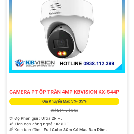
CAMERA PT ỐP TRẦN 4MP KBVISION KX-S44P
Giá Khuyến Mại: 5%-35%
Giá Bán: Liên hệ
💯 Độ Phân giải :
Ultra 2k + .
🌠 Tích hợp công nghệ :
IP POE.
🌈 Xem ban đêm :
Full Color 30m Có Màu Ban Ðêm.