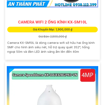
CAMERA WIFI 2 ỐNG KÍNH KX-SM10L
Giá Khuyến Mại: 1,900,000 ₫
Giá Bán: 2,500,000 ₫
Camera KX-SM10L là dòng camera wifi sở hữu hai ống kính
5MP cho hình ảnh siêu nét, hỗ trợ quay quét 352°, hồng
ngoại 50m và đèn LED ánh sáng ấm lên đến 40m