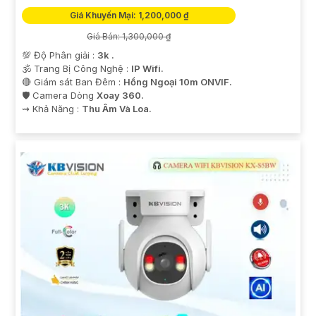
Giá Khuyến Mại: 1,200,000 ₫
Giá Bán: 1,300,000 ₫
💯 Độ Phân giải :
3k .
🕉️ Trang Bị Công Nghệ :
IP Wifi.
🔴 Giám sát Ban Đêm :
Hồng Ngoại 10m ONVIF.
🛡 Camera Dòng
Xoay 360.
️⇝ Khả Năng :
Thu Âm Và Loa.