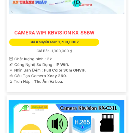
CAMERA WIFI KBVISION KX-S5BW
Giá Khuyến Mại: 1,700,000 ₫
Giá Bán: 1,900,000 ₫
🦉 Chất lượng hình :
3k .
🌠 Công Nghệ Sử Dụng :
IP Wifi.
🔅 Nhìn Ban Đêm :
Full Color 30m ONVIF.
🎨 Cấu Tạo Camera
Xoay 360.
️➲ Tích Hợp :
Thu Âm Và Loa.