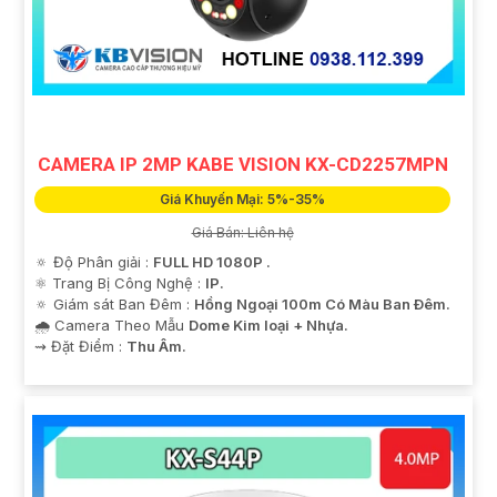
cầu sử dụng và không gian lắp đặt của bạn. Bạn có thể
tham khảo thêm thông tin chi tiết và mua hàng tại các
cửa hàng điện tử uy tín hoặc cửa hàng thiết bị an ninh
chuyên nghiệp. Chúc bạn tìm được giải pháp an ninh
phù hợp!
CAMERA IP 2MP KABE VISION KX-CD2257MPN
Giá Khuyến Mại: 5%-35%
Giá Bán: Liên hệ
🔅 Độ Phân giải :
FULL HD 1080P .
⚛️ Trang Bị Công Nghệ :
IP.
🔅 Giám sát Ban Đêm :
Hồng Ngoại 100m Có Màu Ban Ðêm.
🌧️ Camera Theo Mẫu
Dome Kim loại + Nhựa.
️⇝ Đặt Điểm :
Thu Âm.
'