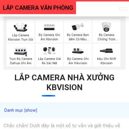
LẮP CAMERA VĂN PHÒNG
Bộ Camera Ghi
Bộ Camera Ban
Bộ Camera
Lắp Camera
Âm Kbvision
Đêm Có Màu
Chống Trộm
Kbvision Trọn Gói
Kbvision
Kbvision
Trọn Bộ Camera
Lắp Camera Giá
Bộ Camera Ghi
Đầu Ghi NVR
Dahua Ghi Âm
Rẻ Sắc Nét
Âm Hikvision
Kbvision
LẮP CAMERA NHÀ XƯỞNG
KBVISION
Chắc chắn! Dưới đây là một số tư vấn và giới thiệu về