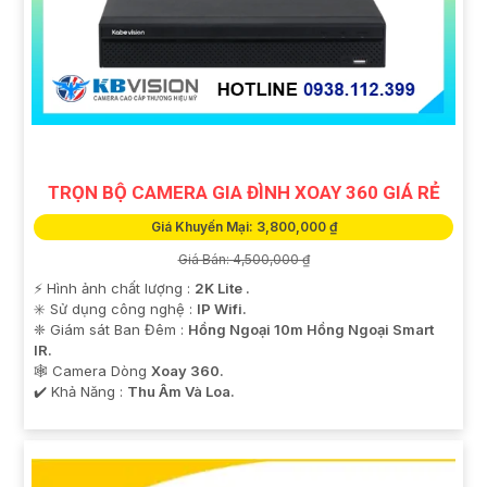
TRỌN BỘ CAMERA GIA ĐÌNH XOAY 360 GIÁ RẺ
Giá Khuyến Mại: 3,800,000 ₫
Giá Bán: 4,500,000 ₫
️⚡ Hình ảnh chất lượng :
2K Lite .
✳️ Sử dụng công nghệ :
IP Wifi.
❈ Giám sát Ban Đêm :
Hồng Ngoại 10m Hồng Ngoại Smart
IR.
🕸️ Camera Dòng
Xoay 360.
️✔️ Khả Năng :
Thu Âm Và Loa.