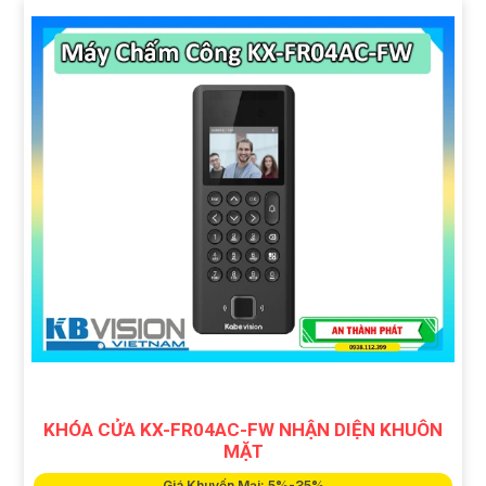
KHÓA CỬA KX-FR04AC-FW NHẬN DIỆN KHUÔN
MẶT
Giá Khuyến Mại: 5%-35%