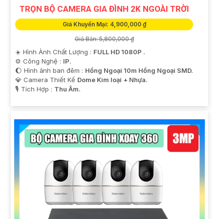
TRỌN BỘ CAMERA GIA ĐÌNH 2K NGOÀI TRỜI
Giá Khuyến Mại: 4,900,000 ₫
Giá Bán: 5,800,000 ₫
☀️ Hình Ành Chất Lượng :
FULL HD 1080P .
⚙ Công Nghệ :
IP.
🌔 Hình ảnh ban đêm :
Hồng Ngoại 10m Hồng Ngoại SMD.
💎 Camera Thiết Kế
Dome Kim loại + Nhựa.
️🎙 Tích Hợp :
Thu Âm.