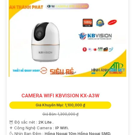
CAMERA WIFI KBVISION KX-A3W
Giá Khuyến Mại: 1,100,000 ₫
Giá Bán: 1,300,000 ₫
🦉 Độ sắc nét :
2K Lite .
⚜️ Công Nghệ Camera :
IP Wifi.
🌜 Nhìn Ban Đêm :
Hồng Ngoại 10m Hồng Ngoại SMD.