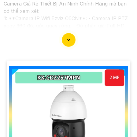
Camera Giá Rẻ Thiết Bị An Ninh Chính Hãng mà bạn
có thể xem xét:
1:
**Camera IP Wifi Ezviz C6CN**: - Camera IP PTZ
xoay 360 độ, góc quay rộng. - Độ phân giải Full HD
1080p. - Hỗ trợ kết nối không dây WiFi. - Tích hợp
công nghệ hồng ngoại thông minh. - Phù hợp để theo
dõi khoảng cách xa.
📽
2:
**Camera Hikvision DS-2CD1021-I**: - Camera
IP công nghệ H.265+ tiết kiệm băng thông. - Độ phân
giải 2MP (1920x1080). - Hỗ trợ chống ngược sáng kỹ
thuật số. - Thiết kế vỏ nhựa chống va đập. - Hồng
ngoại ban đêm khoảng cách lên đến 30m.
✳️
3:
**Camera Dahua HDCVI HAC-HFW1200T**: -
Camera HDCVI 2MP hỗ trợ chất lượng hình ảnh cao. -
Lens cố định 3.6mm. - Tầm quan sát hồng ngoại lên
đến 20m. - Chống ngược sáng Digital WDR, cân bằng
sáng, chống nhiễu 3D. - Giá phải chăng với chất lượng
chắc chắn hơn
.
Nhớ kiểm tra và lựa chọn sản phẩm phù hợp với nhu