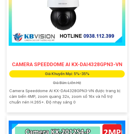
CAMERA SPEEDDOME AI KX-DAI4328GPN3-VN
Giá Khuyến Mại: 5%-35%
Giá Bán: Liên Hệ
Camera Speeddome AI KX-DAi4328GPN3-VN được trang bị
cảm biến 4MP, zoom quang 32x, zoom số 16x và hỗ trợ
chuẩn nén H.265+. Độ nhạy sáng 0