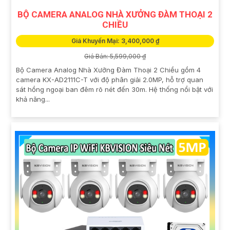
BỘ CAMERA ANALOG NHÀ XƯỞNG ĐÀM THOẠI 2
CHIỀU
Giá Khuyến Mại: 3,400,000 ₫
Giá Bán: 5,599,000 ₫
Bộ Camera Analog Nhà Xưởng Đàm Thoại 2 Chiều gồm 4
camera KX-AD2111C-T với độ phân giải 2.0MP, hỗ trợ quan
sát hồng ngoại ban đêm rõ nét đến 30m. Hệ thống nổi bật với
khả năng...