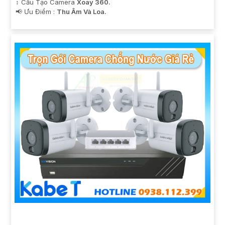
↕️ Cấu Tạo Camera
Xoay 360.
️📢 Ưu Điểm :
Thu Âm Và Loa.