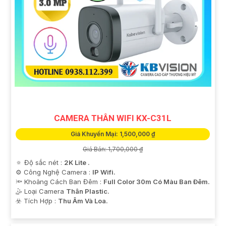
CAMERA THÂN WIFI KX-C31L
Giá Khuyến Mại: 1,500,000 ₫
Giá Bán: 1,700,000 ₫
🔅 Độ sắc nét :
2K Lite .
⚙ Công Nghệ Camera :
IP Wifi.
🔦 Khoảng Cách Ban Đêm :
Full Color 30m Có Màu Ban Ðêm.
🤹 Loại Camera
Thân Plastic.
️☣️ Tích Hợp :
Thu Âm Và Loa.