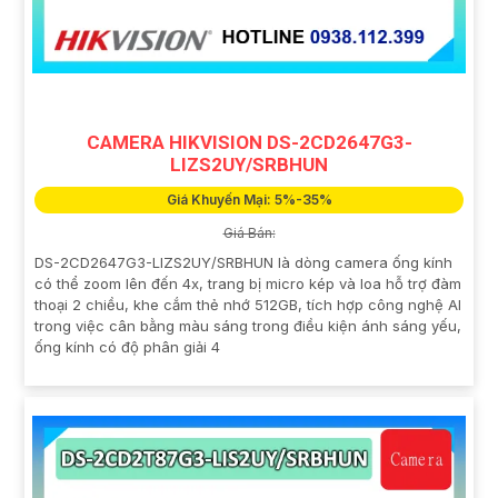
CAMERA HIKVISION DS-2CD2647G3-
LIZS2UY/SRBHUN
Giá Khuyến Mại: 5%-35%
Giá Bán:
DS-2CD2647G3-LIZS2UY/SRBHUN là dòng camera ống kính
có thể zoom lên đến 4x, trang bị micro kép và loa hỗ trợ đàm
thoại 2 chiều, khe cắm thẻ nhớ 512GB, tích hợp công nghệ AI
trong việc cân bằng màu sáng trong điều kiện ánh sáng yếu,
ống kính có độ phân giải 4