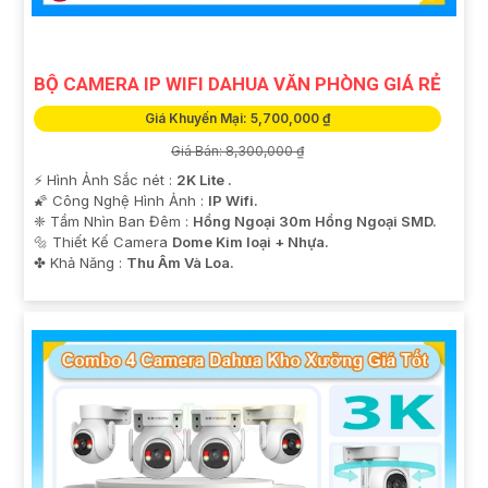
BỘ CAMERA IP WIFI DAHUA VĂN PHÒNG GIÁ RẺ
Giá Khuyến Mại: 5,700,000 ₫
Giá Bán: 8,300,000 ₫
️⚡ Hình Ảnh Sắc nét :
2K Lite .
🌠 Công Nghệ Hình Ảnh :
IP Wifi.
❈ Tầm Nhìn Ban Đêm :
Hồng Ngoại 30m Hồng Ngoại SMD.
🔩 Thiết Kế Camera
Dome Kim loại + Nhựa.
️✤ Khả Năng :
Thu Âm Và Loa.