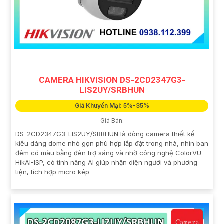
CAMERA HIKVISION DS-2CD2347G3-
LIS2UY/SRBHUN
Giá Khuyến Mại: 5%-35%
Giá Bán:
DS-2CD2347G3-LIS2UY/SRBHUN là dòng camera thiết kế
kiểu dáng dome nhỏ gọn phù hợp lắp đặt trong nhà, nhìn ban
đêm có màu bằng đèn trợ sáng và nhờ công nghệ ColorVU
HikAI-ISP, có tính năng AI giúp nhận diện người và phương
tiện, tích hợp micro kép