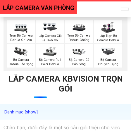
LẮP CAMERA VĂN PHÒNG
Trọn Bộ Camera
Trọn Bộ Camera
Lắp Camera Giá
Lắp Trọn Bộ
Dahua Ghi Âm
Dahua Chống
Rẻ Trọn Gói
Camera Dahua
Trộm
Bộ Camera Full
Bộ Camera
Bộ Camera Có
Bộ Camera
Color Dahua
Dahua Báo Động
Báo Đông
Chuyên Dụng
LẮP CAMERA KBVISION TRỌN
GÓI
Chào bạn, dưới đây là một số câu giới thiệu cho việc