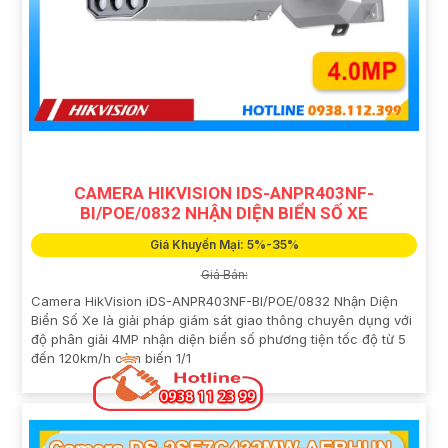
CAMERA HIKVISION IDS-ANPR403NF-
BI/POE/0832 NHẬN DIỆN BIỂN SỐ XE
Giá Khuyến Mại: 5%-35%
Giá Bán:
Camera HikVision iDS-ANPR403NF-BI/POE/0832 Nhận Diện
Biển Số Xe là giải pháp giám sát giao thông chuyên dụng với
độ phân giải 4MP nhận diện biển số phương tiện tốc độ từ 5
đến 120km/h cảm biến 1/1