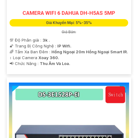
CAMERA WIFI 6 DAHUA DH-H5AS 5MP
Giá Khuyến Mại: 5%-35%
Giá Bán:
💯 Độ Phân giải :
3k .
🌠 Trang Bị Công Nghệ :
IP Wifi.
🌈 Tầm Xa Ban Đêm :
Hồng Ngoại 20m Hồng Ngoại Smart IR.
↕️ Loại Camera
Xoay 360.
️📢 Chức Năng :
Thu Âm Và Loa.