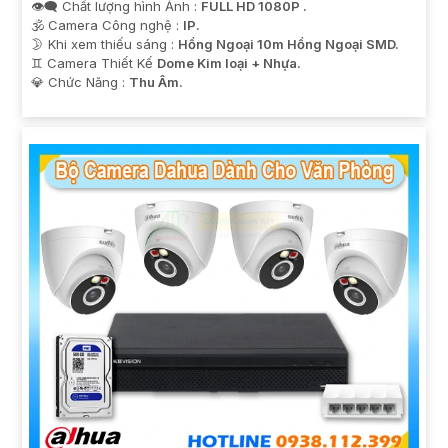
👁️‍🗨 Chất lượng hình Ảnh :
FULL HD 1080P .
🕉️ Camera Công nghệ :
IP.
🌛 Khi xem thiếu sáng :
Hồng Ngoại 10m Hồng Ngoại SMD.
♊ Camera Thiết Kế
Dome Kim loại + Nhựa.
️💎 Chức Năng :
Thu Âm.