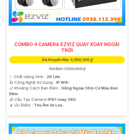
COMBO 4 CAMERA EZVIZ QUAY XOAY NGOÀI
TRỜI
Giá Khuyến Mại: 5,900,000 ₫
Giá Bán: 7,000,000 ₫
'
✨ Chất lượng hình :
2K Lite .
👍 Công Nghệ Sử Dụng :
IP Wifi.
🌙 Khoảng Cách Ban Đêm :
Hồng Ngoại 30m Có Màu Ban
Ðêm.
🕉️ Cấu Tạo Camera
IP67 xoay 360.
️📡 Ưu Điểm :
Thu Âm Và Loa.