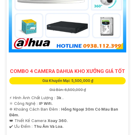
COMBO 4 CAMERA DAHUA KHO XƯỞNG GIÁ TỐT
Giá Khuyến Mại: 5,500,000 ₫
Giá Bán: 6,500,000 ₫
️⚡ Hình Ành Chất Lượng :
3k .
⚛️ Công Nghệ :
IP Wifi.
❈ Khoảng Cách Ban Đêm :
Hồng Ngoại 30m Có Màu Ban
Ðêm.
👑 Thiết Kế Camera
Xoay 360.
️✔️ Ưu Điểm :
Thu Âm Và Loa.