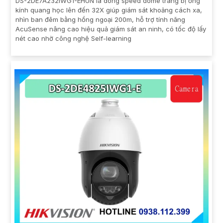
DS-2DE7A232IWG1-EHUN là dòng speed dome trang bị ống
kính quang học lên đến 32X giúp giám sát khoảng cách xa,
nhìn ban đêm bằng hồng ngoại 200m, hỗ trợ tính năng
AcuSense nâng cao hiệu quả giám sát an ninh, có tốc độ lấy
nét cao nhờ công nghệ Self-learning