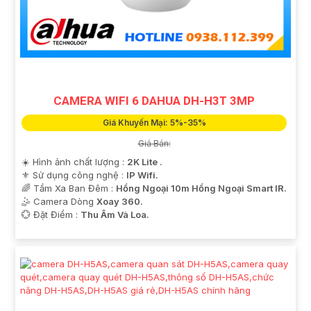
CAMERA WIFI 6 DAHUA DH-H3T 3MP
Giá Khuyến Mại: 5%-35%
Giá Bán:
☀️ Hình ảnh chất lượng :
2K Lite .
⚜️ Sử dụng công nghệ :
IP Wifi.
🌈 Tầm Xa Ban Đêm :
Hồng Ngoại 10m Hồng Ngoại Smart IR.
🤹 Camera Dòng
Xoay 360.
️💮 Đặt Điểm :
Thu Âm Và Loa.