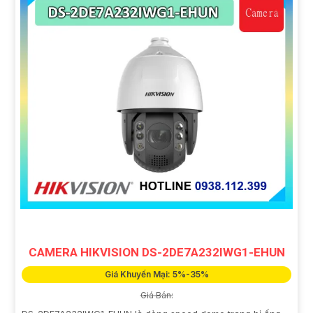
CAMERA HIKVISION DS-2DE7A232IWG1-EHUN
Giá Khuyến Mại: 5%-35%
Giá Bán: