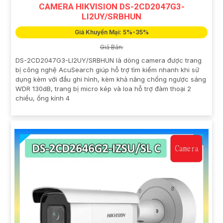
CAMERA HIKVISION DS-2CD2047G3-
LI2UY/SRBHUN
Giá Khuyến Mại: 5%-35%
Giá Bán:
DS-2CD2047G3-LI2UY/SRBHUN là dòng camera được trang
bị công nghệ AcuSearch giúp hỗ trợ tìm kiếm nhanh khi sử
dụng kèm với đầu ghi hình, kèm khả năng chống ngược sáng
WDR 130dB, trang bị micro kép và loa hỗ trợ đàm thoại 2
chiều, ống kính 4