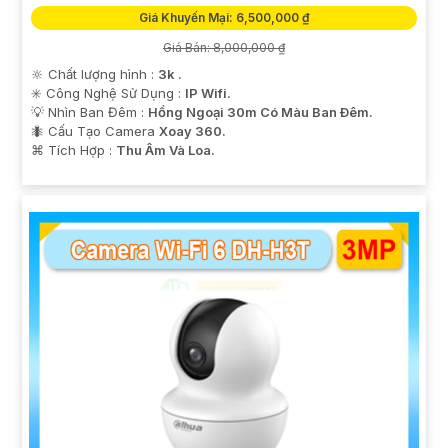
Giá Khuyến Mại: 6,500,000 ₫
Giá Bán: 8,000,000 ₫
🔆 Chất lượng hình :
3k .
✳️ Công Nghệ Sử Dụng :
IP Wifi.
💡 Nhìn Ban Đêm :
Hồng Ngoại 30m Có Màu Ban Ðêm.
🐜 Cấu Tạo Camera
Xoay 360.
️⌘ Tích Hợp :
Thu Âm Và Loa.