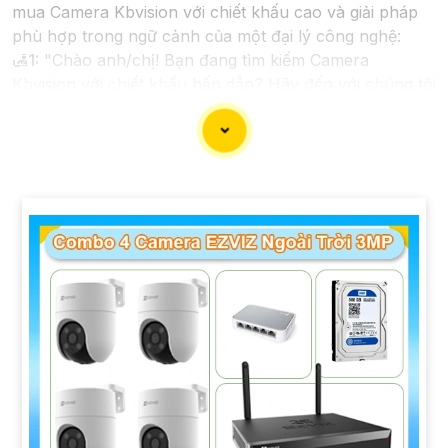
mua Camera Kbvision với chiết khấu cao và giải pháp
phù hợp trong ngữ cảnh của một đại lý công nghệ:
🛃
1:
"Chào anh/chị! Bạn đang tìm kiếm Camera
Kbvision với chiết khấu hấp dẫn? Hãy đến với chúng tôi
để nhận ưu đãi đặc biệt và được tư vấn về giải pháp
chính xác nhất cho nhu cầu an ninh của bạn!"
️🏅️
2:
"Bạn muốn mua Camera Kbvision với giá ưu đãi
và giải pháp phù hợp? Liên hệ ngay với chúng tôi để
được hỗ trợ tốt nhất từ đội ngũ chuyên gia có kinh
nghiệm!"
️🥈
3:
"Chúng tôi cam kết cung cấp Camera Kbvision
chính hãng với chiết khấu cao nhất trên thị trường.
Hãy đến với chúng tôi để trải nghiệm dịch vụ tốt nhất
và nhận được sự tư vấn chuyên nghiệp về giải pháp an
ninh cần thiết!"
Hy vọng những câu giới thiệu trên sẽ giúp bạn thành
công trong việc tiếp cận khách hàng và tăng cơ hội
bán hàng của bạn. Nếu có bất kỳ yêu cầu hay câu hỏi
nào khác, bạn có thể chia sẻ để tôi hỗ trợ bạn tốt hơn!