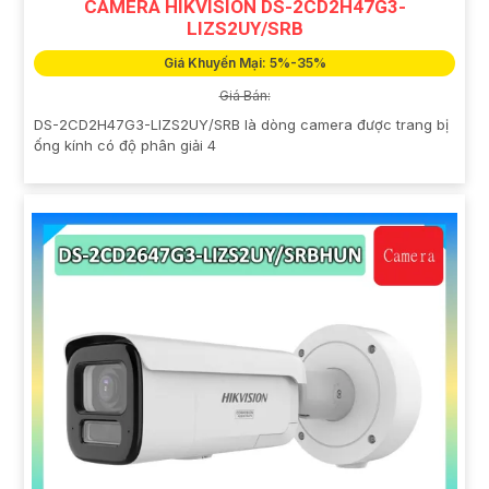
CAMERA HIKVISION DS-2CD2H47G3-
LIZS2UY/SRB
Giá Khuyến Mại: 5%-35%
Giá Bán:
DS-2CD2H47G3-LIZS2UY/SRB là dòng camera được trang bị
ống kính có độ phân giải 4