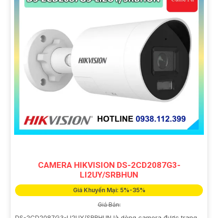
CAMERA HIKVISION DS-2CD2087G3-
LI2UY/SRBHUN
Giá Khuyến Mại: 5%-35%
Giá Bán:
DS-2CD2087G3-LI2UY/SRBHUN là dòng camera được trang