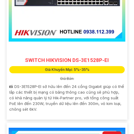
SWITCH HIKVISION DS-3E1528P-EI
Giá Khuyến Mại: 5%-35%
Giá Bán:
📸 DS-3E1528P-EI sở hữu lên đến 24 cổng Gigabit giúp có thể
lắp các thiết bị mạng có băng thông cao cũng sẽ phù hợp,
có khả năng quản lý từ Hik-Partner pro, với tổng công suất
PoE lên đến 230W, truyền dữ liệu lên đến 300m, vỏ kim loại,
chông sét 6kV.