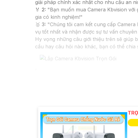
giải pháp chính xác nhất cho nhu cầu an ni
️🏅️
2:
"Bạn muốn mua Camera Kbvision với giá
gia có kinh nghiệm!"
️🥈
3:
"Chúng tôi cam kết cung cấp Camera Kbv
vụ tốt nhất và nhận được sự tư vấn chuyên n
Hy vọng những câu giới thiệu trên sẽ giúp 
cầu hay câu hỏi nào khác, bạn có thể chia s
'
TRỌ