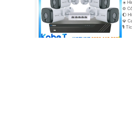
☀️ H
⚙ Cô
🌔 H
💎 C
️🎙 T
BỘ 
CHI
💯 Độ
⚛️ T
🌔 Kh
🕉️ 
️⇝ K