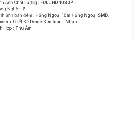
ình Ành Chất Lượng :
FULL HD 1080P .
ng Nghệ :
IP.
ình ảnh ban đêm :
Hồng Ngoại 10m Hồng Ngoại SMD.
amera Thiết Kế
Dome Kim loại + Nhựa.
ích Hợp :
Thu Âm.
CAMERA ANALOG NHÀ XƯỞNG ĐÀM THOẠI 2
ỀU
Giá Khuyến Mại: 3,400,000 ₫
Giá Bán: 5,599,000 ₫
 Phân giải :
FULL HD 1080P .
rang Bị Công Nghệ :
AHD CVI TVI BCS.
i xem thiếu sáng :
Hồng Ngoại 20m Hồng Ngoại SMD.
Camera Thiết Kế
Thân Kim loại + Nhựa.
hả Năng :
Thu Âm Và Loa.