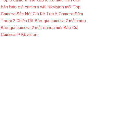
bản báo giá camera wifi hikvision mới
Top
Camera Sắc Nét Giá Rẻ
Top 5 Camera Đàm
Thoại 2 Chiều Rõ
Báo giá camera 2 mắt imou
Báo giá camera 2 mắt dahua mới
Báo Giá
Camera IP Kbvision
CAMERA KẾT NỐI WIFI
Camera Wifi Full HD 1080P Hikvision
Top 5
Camera Wifi Cho Gia Đình
Lắp Đặt Camera
Wifi Thân Ngoài Trời Kbvision
Camera Wifi
Dahua Hình Ảnh 3K
Lắp Đặt Camera Wifi
Dahu Thân Ngoài Trời
Camera Ebitcam Ngoài
Trời
Lắp Camera Wifi 360 Dahua Lắp Ngoài
Trời
Camera Wifi Dahua Trong Nhà
CAMERA THEO GÓI
Lắp Camera Giá Rẻ Trọn Gói chính hãng
Bộ
Camera Chống Trộm Hikvision
Lắp Camera
Báo Động Trọn Bộ
Bộ Camera Ip Chất Lượng