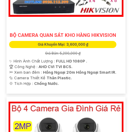
BỘ CAMERA QUAN SÁT KHO HÀNG HIKVISION
Giá Khuyến Mại: 3,600,000 ₫
Giá Bán: 5,200,000 ₫
✨ Hình Ành Chất Lượng :
FULL HD 1080P .
🏆 Công Nghệ :
AHD CVI TVI BCS.
🔦 Xem ban đêm :
Hồng Ngoại 20m Hồng Ngoại Smart IR.
🔩 Camera Thiết Kế
Thân Plastic.
️💠 Tích Hợp :
Chống Nước.