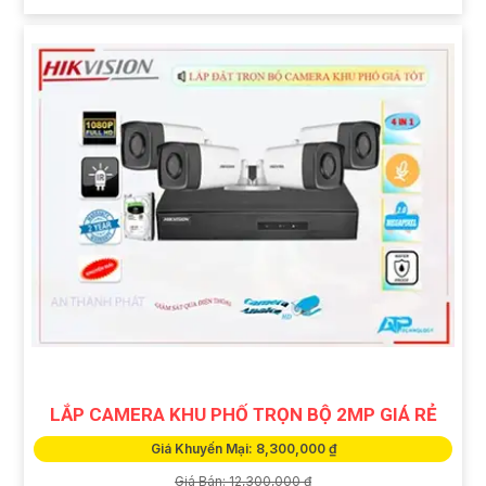
LẮP CAMERA KHU PHỐ TRỌN BỘ 2MP GIÁ RẺ
Giá Khuyến Mại: 8,300,000 ₫
Giá Bán: 12,300,000 ₫