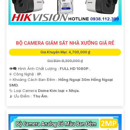
luôn sẵn lòng hỗ trợ và tư vấn cho quý vị.
BỘ CAMERA GIÁM SÁT NHÀ XƯỞNG GIÁ RẺ
Giá Khuyến Mại: 4,700,000 ₫
Giá Bán: 8,399,000 ₫
👁️‍🗨 Hình Ành Chất Lượng :
FULL HD 1080P .
✳️ Công Nghệ :
IP.
'
⭐ Khoảng Cách Ban Đêm :
Hồng Ngoại 30m Hồng Ngoại
SMD.
🔩 Loại Camera
Dome Kim loại + Nhựa.
️📡 Ưu Điểm :
Thu Âm.