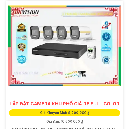
LẮP ĐẶT CAMERA KHU PHỐ GIÁ RẺ FULL COLOR
Giá Khuyến Mại: 8,200,000 ₫
Giá Bán: 10,600,000 ₫