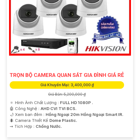
TRỌN BỘ CAMERA QUAN SÁT GIA ĐÌNH GIÁ RẺ
Giá Khuyến Mại: 3,400,000 ₫
Giá Bán: 5,200,000 ₫
🔅 Hình Ành Chất Lượng :
FULL HD 1080P .
🤖️ Công Nghệ :
AHD CVI TVI BCS.
🌙 Xem ban đêm :
Hồng Ngoại 20m Hồng Ngoại Smart IR.
🐜 Camera Thiết Kế
Dome Plastic.
️⇝ Tích Hợp :
Chống Nước.