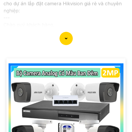
cho dự án lắp đặt camera Hikvision giá rẻ và chuyên
nghiệp:
---
Chào quý khách hàng,
Chúng tôi xin trân trọng giới thiệu đến quý vị dịch vụ
lắp đặt camera Hikvision giá rẻ và chuyên nghiệp cho
dự án của quý vị.
Với kinh nghiệm lâu năm trong lĩnh vực lắp đặt camera
an ninh, đội ngũ kỹ thuật viên của chúng tôi cam kết sẽ
mang đến cho quý vị những giải pháp an ninh hiệu
quả, đáng tin cậy và tiết kiệm chi phí.
Camera của Hikvision được biết đến là một trong
những thương hiệu hàng đầu thế giới về giải pháp an
ninh video. Với các tính năng và công nghệ tiên tiến,
camera Hikvision không chỉ
chắc chắn
chất lượng hình
ảnh sắc nét mà còn đem đến sự tin cậy và an toàn cho
dự án của quý vị.
Nếu quý vị quan tâm đến việc lắp đặt camera Hikvision
giá rẻ và chuyên nghiệp cho dự án của mình, chúng tôi