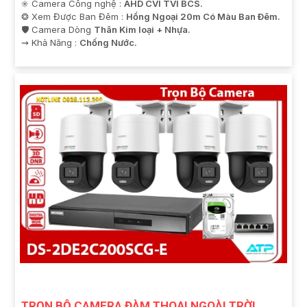
✳️ Camera Công nghệ :
AHD CVI TVI BCS.
❂ Xem Được Ban Đêm :
Hồng Ngoại 20m Có Màu Ban Ðêm.
🛡 Camera Dòng
Thân Kim loại + Nhựa.
️⇝ Khả Năng :
Chống Nước.
TRỌN BỘ CAMERA ĐÀM THOẠI NGOÀI TRỜI