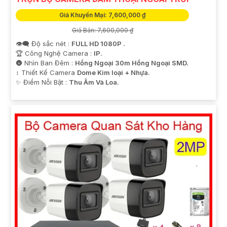
Giá Khuyến Mại: 7,600,000 ₫
Giá Bán: 7,600,000 ₫
👁️‍🗨 Độ sắc nét :
FULL HD 1080P .
🏆 Công Nghệ Camera :
IP.
🌚 Nhìn Ban Đêm :
Hồng Ngoại 30m Hồng Ngoại SMD.
↕️ Thiết Kế Camera
Dome Kim loại + Nhựa.
️✨ Điểm Nỗi Bật :
Thu Âm Và Loa.