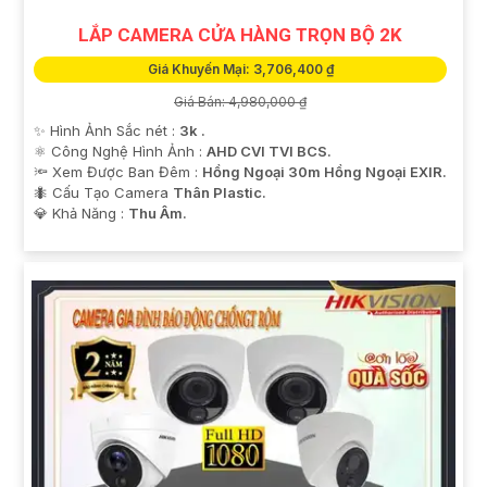
LẮP CAMERA CỬA HÀNG TRỌN BỘ 2K
Giá Khuyến Mại: 3,706,400 ₫
Giá Bán: 4,980,000 ₫
✨ Hình Ảnh Sắc nét :
3k .
⚛️ Công Nghệ Hình Ảnh :
AHD CVI TVI BCS.
🔦 Xem Được Ban Đêm :
Hồng Ngoại 30m Hồng Ngoại EXIR.
🐜 Cấu Tạo Camera
Thân Plastic.
️💎 Khả Năng :
Thu Âm.