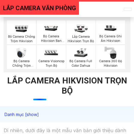
LẮP CAMERA VĂN PHÒNG
Bộ Camera
Bộ Camera Ghi
Bô Camera Chống
Lắp Camera
Hikvision Ban
Âm Hikvision
Trộm Hikvision
Hikvision Trọn Bộ
Đêm Có Màu
Bộ Camera
Camera Visioncop
Bộ Camera Full
Camera 360 Độ
Chống Trộm
Trọn Bộ
Color Dahua
Hikvision
Hikvision
LẮP CAMERA HIKVISION TRỌN
BỘ
Dĩ nhiên, dưới đây là một mẫu văn bản giới thiệu dành