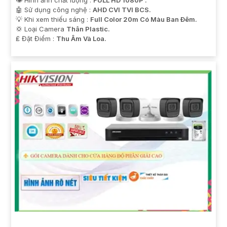
👁 Hình ảnh chất lượng :
FULL HD 1080P .
🤖️ Sử dụng công nghệ :
AHD CVI TVI BCS.
💡 Khi xem thiếu sáng :
Full Color 20m Có Màu Ban Ðêm.
💢 Loại Camera
Thân Plastic.
️₤ Đặt Điểm :
Thu Âm Và Loa.