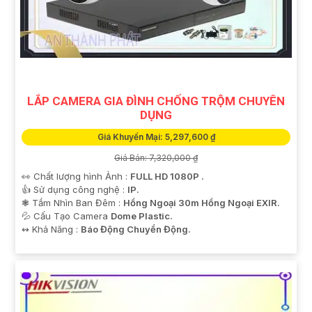
LẮP CAMERA GIA ĐÌNH CHỐNG TRỘM CHUYÊN
DỤNG
Giá Khuyến Mại: 5,297,600 ₫
Giá Bán: 7,320,000 ₫
👀 Chất lượng hình Ảnh :
FULL HD 1080P .
👍 Sử dụng công nghệ :
IP.
❃ Tầm Nhìn Ban Đêm :
Hồng Ngoại 30m Hồng Ngoại EXIR.
💦 Cấu Tạo Camera
Dome Plastic.
️↭ Khả Năng :
Báo Động Chuyển Động.