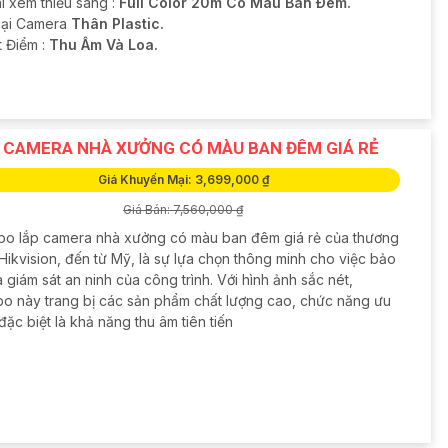
i xem thiếu sáng :
Full Color 20m Có Màu Ban Ðêm.
oại Camera
Thân Plastic.
t Điểm :
Thu Âm Và Loa.
 CAMERA NHÀ XƯỞNG CÓ MÀU BAN ĐÊM GIÁ RẺ
Giá Khuyến Mại: 3,699,000 ₫
Giá Bán: 7,560,000 ₫
o lắp camera nhà xưởng có màu ban đêm giá rẻ của thương
Hikvision, đến từ Mỹ, là sự lựa chọn thông minh cho việc bảo
 giám sát an ninh của công trình. Với hình ảnh sắc nét,
o này trang bị các sản phẩm chất lượng cao, chức năng ưu
 đặc biệt là khả năng thu âm tiên tiến