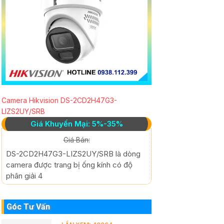
Camera Hikvision DS-2CD2H47G3-
LIZS2UY/SRB
Giá Khuyến Mại: 5%-35%
Giá Bán:
DS-2CD2H47G3-LIZS2UY/SRB là dòng
camera được trang bị ống kính có độ
phân giải 4
Góc Tư Vấn