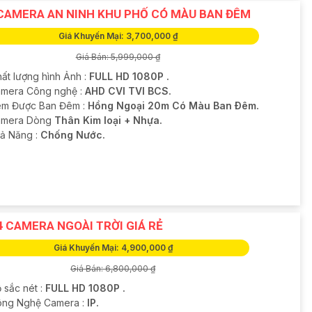
CAMERA AN NINH KHU PHỐ CÓ MÀU BAN ĐÊM
Giá Khuyến Mại: 3,700,000 ₫
Giá Bán: 5,999,000 ₫
hất lượng hình Ảnh :
FULL HD 1080P .
amera Công nghệ :
AHD CVI TVI BCS.
m Được Ban Đêm :
Hồng Ngoại 20m Có Màu Ban Ðêm.
amera Dòng
Thân Kim loại + Nhựa.
hả Năng :
Chống Nước.
4 CAMERA NGOÀI TRỜI GIÁ RẺ
Giá Khuyến Mại: 4,900,000 ₫
Giá Bán: 6,800,000 ₫
 sắc nét :
FULL HD 1080P .
ông Nghệ Camera :
IP.