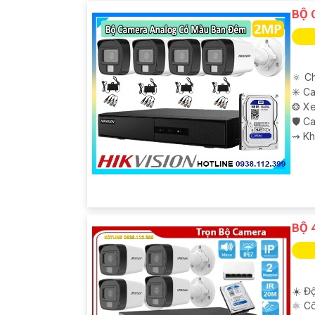
BỘ 
🔅 C
✳️ C
❂ Xe
🛡 C
️⇝ K
'
BỘ 
☀️ Độ
⚛️ C