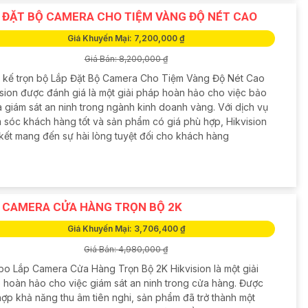
 ĐẶT BỘ CAMERA CHO TIỆM VÀNG ĐỘ NÉT CAO
Giá Khuyến Mại: 7,200,000 ₫
Giá Bán: 8,200,000 ₫
t kế trọn bộ Lắp Đặt Bộ Camera Cho Tiệm Vàng Độ Nét Cao
ision được đánh giá là một giải pháp hoàn hảo cho việc bảo
à giám sát an ninh trong ngành kinh doanh vàng. Với dịch vụ
 sóc khách hàng tốt và sản phẩm có giá phù hợp, Hikvision
kết mang đến sự hài lòng tuyệt đối cho khách hàng
 CAMERA CỬA HÀNG TRỌN BỘ 2K
Giá Khuyến Mại: 3,706,400 ₫
Giá Bán: 4,980,000 ₫
o Lắp Camera Cửa Hàng Trọn Bộ 2K Hikvision là một giải
 hoàn hảo cho việc giám sát an ninh trong cửa hàng. Được
hợp khả năng thu âm tiên nghi, sản phẩm đã trở thành một