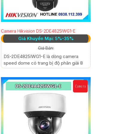
Camera Hikvision DS-2DE4825IWG1-E
Giá Khuyến Mại: 5%-35%
Giá Bán:
DS-2DE4825IWG1-E là dòng camera
speed dome có trang bị độ phân giải 8