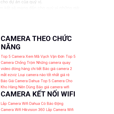
 cho dự án của quý vị.
am kết sẽ mang đến cho quý vị những giải
 ninh video. Với các tính năng và công nghệ
y và an toàn cho dự án của quý vị.
húng tôi luôn sẵn lòng hỗ trợ và tư vấn
CAMERA THEO CHỨC
NĂNG
Top 5 Camera Xem Mã Vạch Vận Đơn
Top 5
Camera Chống Trộm
Những camera quay
video đóng hàng chi tiết
Báo giá camera 2
mắt ezviz
Loại camera nào tốt nhất giá rẻ
Báo Giá Camera Dahua
Top 5 Camera Cho
Kho Hàng Nên Dùng
Báo giá camera wifi
CAMERA KẾT NỐI WIFI
Lắp Camera Wifi Dahua Có Báo Động
Camera Wifi Hikvision 360
Lắp Camera Wifi