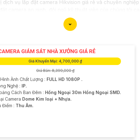
vị dịch vụ lắp đặt camera Hikvision giá rẻ và chuyên nghiệp
 đặt camera an ninh, đội ngũ kỹ thuật viên của chúng tôi c
kiệm chi phí.
trong những thương hiệu hàng đầu thế giới về giải pháp an
chắn
chất lượng hình ảnh sắc nét mà còn đem đến sự tin cậ
a Hikvision giá rẻ và chuyên nghiệp cho dự án của mình, c
CAMERA GIÁM SÁT NHÀ XƯỞNG GIÁ RẺ
Giá Khuyến Mại: 4,700,000 ₫
Giá Bán: 8,399,000 ₫
 Hình Ành Chất Lượng :
FULL HD 1080P .
ông Nghệ :
IP.
oảng Cách Ban Đêm :
Hồng Ngoại 30m Hồng Ngoại SMD.
oại Camera
Dome Kim loại + Nhựa.
u Điểm :
Thu Âm.