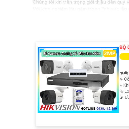
Chúng tôi xin trân trọng giới thiệu đến quý 
Với kinh nghiệm lâu năm trong lĩnh vực lắp
pháp an ninh hiệu quả, đáng tin cậy và tiết 
Camera của Hikvision được biết đến là một 
tiên tiến, camera Hikvision không chỉ
chắc 
Nếu quý vị quan tâm đến việc lắp đặt camer
cho quý vị.
BỘ 
👁️‍
✳️ C
⭐ Kh
🔩 L
️📡 Ư