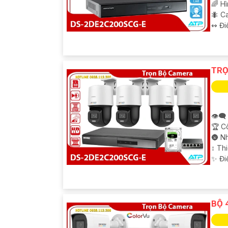
🌈 H
🐜 C
️↭ Đi
TRỌ
👁️‍
🏆 C
🌚 N
↕️ T
️✨ Đi
BỘ 