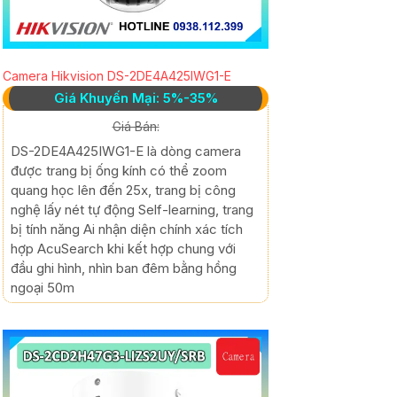
Camera Hikvision DS-2DE4A425IWG1-E
Giá Khuyến Mại: 5%-35%
Giá Bán:
DS-2DE4A425IWG1-E là dòng camera
được trang bị ống kính có thể zoom
quang học lên đến 25x, trang bị công
nghệ lấy nét tự động Self-learning, trang
bị tính năng Ai nhận diện chính xác tích
hợp AcuSearch khi kết hợp chung với
đầu ghi hình, nhìn ban đêm bằng hồng
ngoại 50m