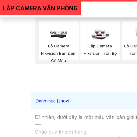
LẮP CAMERA VĂN PHÒNG
Bộ Camera
Bộ Ca
Lắp Camera
Hikvision Ban Đêm
Trộm
Hikvision Trọn Bộ
Có Màu
Dĩ nhiên, dưới đây là một mẫu văn bản giới 
---
Chào quý khách hàng,