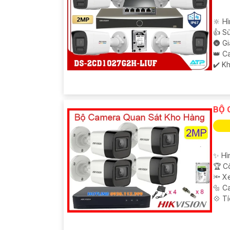
🔆 Hì
👍 S
🌚 G
👑 C
️✔️ K
BỘ 
✨ Hì
🏆 C
🔦 X
🔩 C
️💠 T