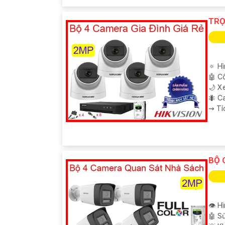
TRỌ
🔅 H
🤖️ 
🌙 X
🐜 C
️⇝ T
BỘ 
👁 Hì
🤖️ 