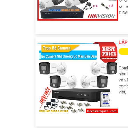
💡 Kh
💢 L
️₤ Đặ
LẮP
Comb
hiệu 
vệ và
comb
việt,