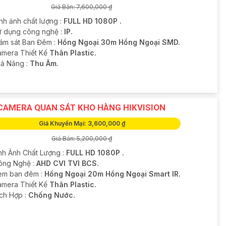
Giá Bán: 7,600,000 ₫
nh ảnh chất lượng :
FULL HD 1080P .
ử dụng công nghệ :
IP.
iám sát Ban Đêm :
Hồng Ngoại 30m Hồng Ngoại SMD.
amera Thiết Kế
Thân Plastic.
hả Năng :
Thu Âm.
CAMERA QUAN SÁT KHO HÀNG HIKVISION
Giá Khuyến Mại: 3,600,000 ₫
Giá Bán: 5,200,000 ₫
nh Ành Chất Lượng :
FULL HD 1080P .
ông Nghệ :
AHD CVI TVI BCS.
em ban đêm :
Hồng Ngoại 20m Hồng Ngoại Smart IR.
amera Thiết Kế
Thân Plastic.
ích Hợp :
Chống Nước.