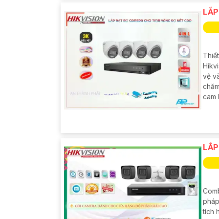
LẮP
Thiế
Hikv
vệ v
chăm
cam 
LẮP
Comb
pháp
tích 