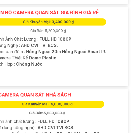
N BỘ CAMERA QUAN SÁT GIA ĐÌNH GIÁ RẺ
Giá Khuyến Mại: 3,400,000 ₫
Giá Bán: 5,200,000 ₫
ình Ành Chất Lượng :
FULL HD 1080P .
Công Nghệ :
AHD CVI TVI BCS.
em ban đêm :
Hồng Ngoại 20m Hồng Ngoại Smart IR.
amera Thiết Kế
Dome Plastic.
ích Hợp :
Chống Nước.
CAMERA QUAN SÁT NHÀ SÁCH
Giá Khuyến Mại: 4,000,000 ₫
Giá Bán: 5,600,000 ₫
nh ảnh chất lượng :
FULL HD 1080P .
Sử dụng công nghệ :
AHD CVI TVI BCS.