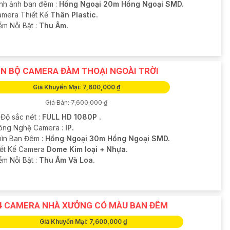
ình ảnh ban đêm :
Hồng Ngoại 20m Hồng Ngoại SMD.
amera Thiết Kế
Thân Plastic.
ểm Nỗi Bật :
Thu Âm.
N BỘ CAMERA ĐÀM THOẠI NGOÀI TRỜI
Giá Khuyến Mại: 7,600,000 ₫
Giá Bán: 7,600,000 ₫
 Độ sắc nét :
FULL HD 1080P .
ông Nghệ Camera :
IP.
hìn Ban Đêm :
Hồng Ngoại 30m Hồng Ngoại SMD.
hiết Kế Camera
Dome Kim loại + Nhựa.
ểm Nỗi Bật :
Thu Âm Và Loa.
4 CAMERA NHÀ XƯỞNG CÓ MÀU BAN ĐÊM
Giá Khuyến Mại: 7,600,000 ₫