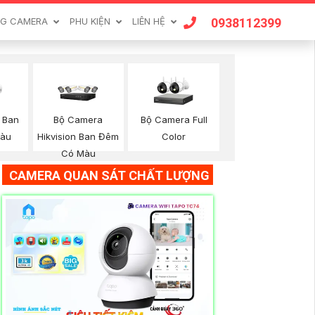
0938112399
G CAMERA
PHU KIỆN
LIÊN HỆ
Bộ Camera
Bộ Camera Full
 Ban
Hikvision Ban Đêm
Color
àu
Có Màu
CAMERA QUAN SÁT CHẤT LƯỢNG