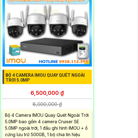
BỘ 4 CAMERA IMOU QUAY QUÉT NGOÀI
TRỜI 5.0MP
6,500,000 ₫
8,000,000 ₫
Bộ 4 Camera IMOU Quay Quét Ngoài Trời
5.0MP bao gồm 4 camera Cruiser SE
5.0MP ngoài trời, 1 đầu ghi hình IMOU + ổ
cứng lưu trữ 500GB, 1 bộ chia tín hiệu