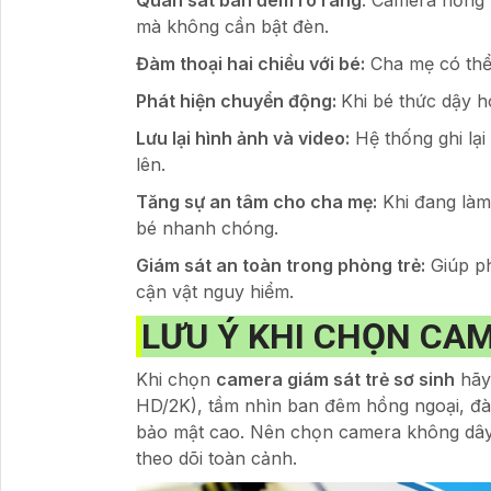
Quan sát ban đêm rõ ràng
: Camera hồng 
mà không cần bật đèn.
Đàm thoại hai chiều với bé:
Cha mẹ có thể 
Phát hiện chuyển động:
Khi bé thức dậy h
Lưu lại hình ảnh và video:
Hệ thống ghi lại
lên.
Tăng sự an tâm cho cha mẹ:
Khi đang làm 
bé nhanh chóng.
Giám sát an toàn trong phòng trẻ:
Giúp ph
cận vật nguy hiểm.
LƯU Ý KHI CHỌN CAM
Khi chọn
camera giám sát trẻ sơ sinh
hãy 
HD/2K), tầm nhìn ban đêm hồng ngoại, đà
bảo mật cao. Nên chọn camera không dây 
theo dõi toàn cảnh.