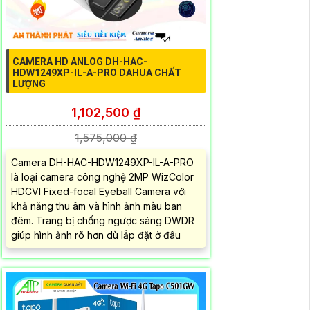
CAMERA HD ANLOG DH-HAC-
HDW1249XP-IL-A-PRO DAHUA CHẤT
LƯỢNG
1,102,500 ₫
1,575,000 ₫
Camera DH-HAC-HDW1249XP-IL-A-PRO
là loại camera công nghệ 2MP WizColor
HDCVI Fixed-focal Eyeball Camera với
khả năng thu âm và hình ảnh màu ban
đêm. Trang bị chống ngược sáng DWDR
giúp hình ảnh rõ hơn dù lắp đặt ở đâu