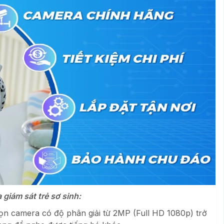
giám sát trẻ sơ sinh:
ọn camera có độ phân giải từ 2MP (Full HD 1080p) trở