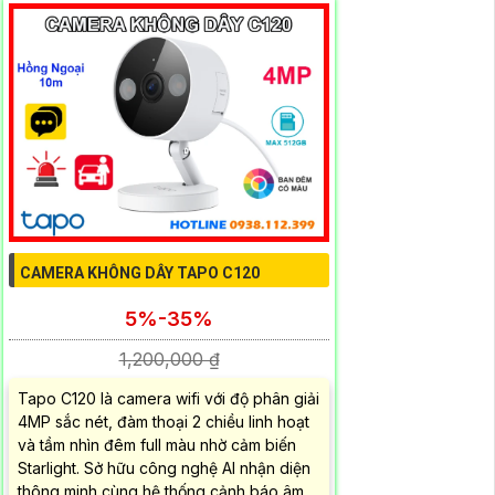
CAMERA KHÔNG DÂY TAPO C120
5%-35%
1,200,000 ₫
Tapo C120 là camera wifi với độ phân giải
4MP sắc nét, đàm thoại 2 chiều linh hoạt
và tầm nhìn đêm full màu nhờ cảm biến
Starlight. Sở hữu công nghệ AI nhận diện
thông minh cùng hệ thống cảnh báo âm