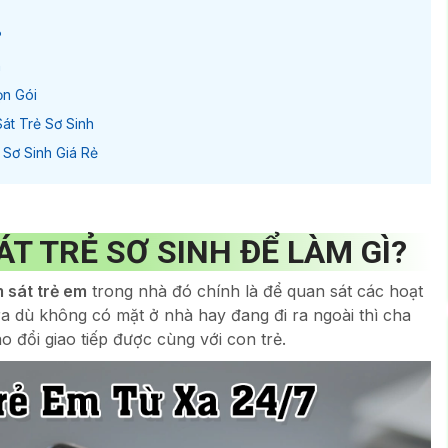
?
h
ọn Gói
t Trẻ Sơ Sinh
 Sơ Sinh Giá Rẻ
T TRẺ SƠ SINH ĐỂ LÀM GÌ?
 sát trẻ em
trong nhà đó chính là để quan sát các hoạt
ra dù không có mặt ở nhà hay đang đi ra ngoài thì cha
o đổi giao tiếp được cùng với con trẻ.