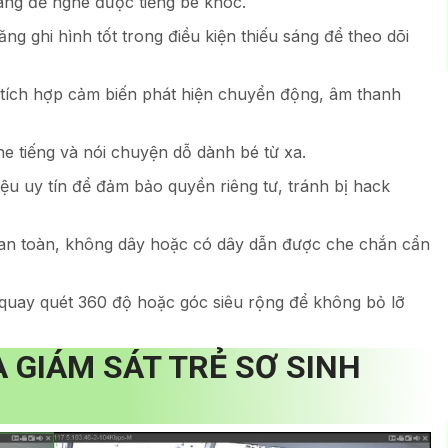
ràng để nghe được tiếng bé khóc.
 ghi hình tốt trong điều kiện thiếu sáng để theo dõi
ó tích hợp cảm biến phát hiện chuyển động, âm thanh
e tiếng và nói chuyện dỗ dành bé từ xa.
ệu uy tín để đảm bảo quyền riêng tư, tránh bị hack
, an toàn, không dây hoặc có dây dẫn được che chắn cẩn
quay quét 360 độ hoặc góc siêu rộng để không bỏ lỡ
 GIÁM SÁT TRẺ SƠ SINH