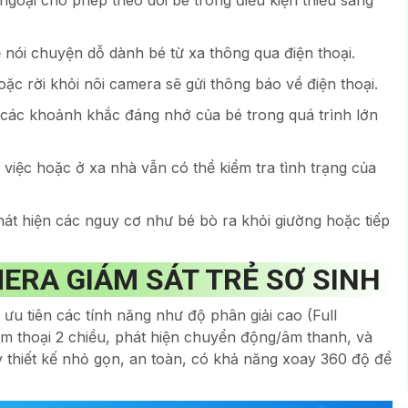
ngoại cho phép theo dõi bé trong điều kiện thiếu sáng
nói chuyện dỗ dành bé từ xa thông qua điện thoại.
oặc rời khỏi nôi camera sẽ gửi thông báo về điện thoại.
 các khoảnh khắc đáng nhớ của bé trong quá trình lớn
việc hoặc ở xa nhà vẫn có thể kiểm tra tình trạng của
át hiện các nguy cơ như bé bò ra khỏi giường hoặc tiếp
ERA GIÁM SÁT TRẺ SƠ SINH
ưu tiên các tính năng như độ phân giải cao (Full
m thoại 2 chiều, phát hiện chuyển động/âm thanh, và
thiết kế nhỏ gọn, an toàn, có khả năng xoay 360 độ để