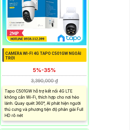
CAMERA WI-FI 4G TAPO C501GW NGOÀI
TRỜI
5%-35%
3,390,000 ₫
Tapo C501GW hỗ trợ kết nối 4G LTE
không cần Wi-Fi, thích hợp cho nơi hẻo
lánh. Quay quét 360°, AI phát hiện người
thú cưng và phương tiện độ phân giải Full
HD rõ nét