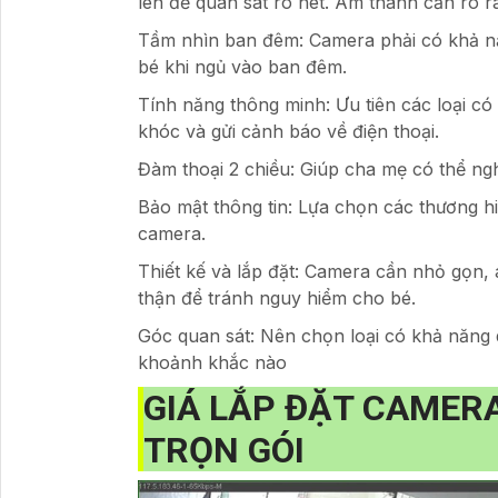
lên để quan sát rõ nét. Âm thanh cần rõ 
Tầm nhìn ban đêm: Camera phải có khả năng
bé khi ngủ vào ban đêm.
Tính năng thông minh: Ưu tiên các loại c
khóc và gửi cảnh báo về điện thoại.
Đàm thoại 2 chiều: Giúp cha mẹ có thể ngh
Bảo mật thông tin: Lựa chọn các thương hi
camera.
Thiết kế và lắp đặt: Camera cần nhỏ gọn
thận để tránh nguy hiểm cho bé.
Góc quan sát: Nên chọn loại có khả năng 
khoảnh khắc nào
GIÁ LẮP ĐẶT CAMERA
TRỌN GÓI