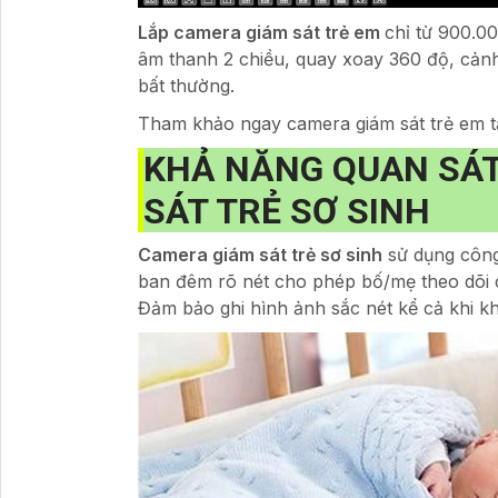
Lắp camera giám sát trẻ em
chỉ từ 900.0
âm thanh 2 chiều, quay xoay 360 độ, cảnh
bất thường.
Tham khảo ngay camera giám sát trẻ em t
KHẢ NĂNG QUAN SÁT
SÁT TRẺ SƠ SINH
Camera giám sát trẻ sơ sinh
sử dụng công
ban đêm rõ nét cho phép bố/mẹ theo dõi c
Đảm bảo ghi hình ảnh sắc nét kể cả khi k