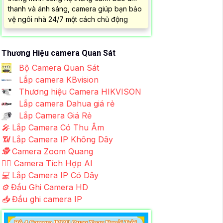
thanh và ánh sáng, camera giúp bạn bảo
vệ ngôi nhà 24/7 một cách chủ động
Thương Hiệu camera Quan Sát
Bộ Camera Quan Sát
Lắp camera KBvision
Thương hiệu Camera HIKVISON
Lắp camera Dahua giá rẻ
Lắp Camera Giá Rẻ
️🎤️
Lắp Camera Có Thu Âm
📶
Lắp Camera IP Không Dây
🕵️
Camera Zoom Quang
🧛‍♀️
Camera Tích Hợp AI
💻
Lắp Camera IP Có Dây
⚙️
Đầu Ghi Camera HD
📥
Đầu ghi camera IP