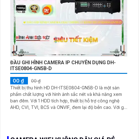
ĐẦU GHI HÌNH CAMERA IP CHUYÊN DỤNG DH-
ITSE0804-GN5B-D
00 ₫
00 ₫
Thiết bị thu hình HD DH-ITSE0804-GN5B-D là một sản
phẩm chất lượng với hình ảnh sắc nét và khả năng xem
ban đêm. Với 1 HDD tích hợp, thiết bị hỗ trợ công nghệ
AHD, CVI, TVI, BCS và ONVIF, đem lại độ bền cao. Với giá
phải chăng, sản phẩm này rất phù hợp cho các công
trình nhỏ