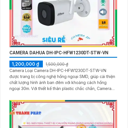
CAMERA DAHUA DH-IPC-HFW1230DT-STW-VN
1,200,000 ₫
1,500,000 ₫
Camera Loại Camera DH-IPC-HFW1230DT-STW-VN
được trang bị công nghệ hồng ngoại SMD, giúp cải thiện
chất lượng hình ảnh ban đêm với khoảng cách hồng
ngoại 30m. Với thiết kế thân plastic chắc chắn, Camera
phù hợp cho lắp đặt trong nhà. Ấn tượng ơn với những
thông số là Camera còn được trang bị công nghệ IP và
hỗ trợ sử dụng ngoài trời, đảm bảo tính ổn định và độ bền