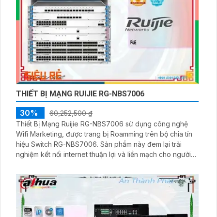
THIẾT BỊ MẠNG RUIJIE RG-NBS7006
30%
60,252,500 ₫
Thiết Bị Mạng Ruijie RG-NBS7006 sử dụng công nghệ
Wifi Marketing, được trang bị Roamming trên bộ chia tín
hiệu Switch RG-NBS7006. Sản phẩm này đem lại trải
nghiệm kết nối internet thuận lợi và liền mạch cho người
dùng. Với công nghệ tiên tiến, Roamming giúp việc
chuyển đổi giữa các điểm truy cập Wifi mượt mà và
nhanh chóng, tăng cường hiệu suất cho mạng kết nối