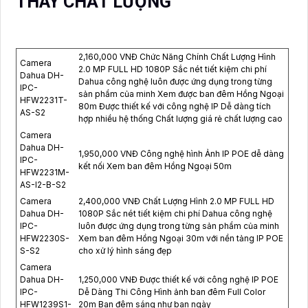
THAY CHẤT LƯỢNG
2,160,000 VNĐ Chức Năng Chính Chất Lượng Hình
Camera
2.0 MP FULL HD 1080P Sắc nét tiết kiệm chi phí
Dahua DH-
Dahua công nghệ luôn được ứng dụng trong từng
IPC-
sản phẩm của minh Xem được ban đêm Hồng Ngoại
HFW2231T-
80m Được thiết kế với công nghệ IP Dễ dàng tích
AS-S2
hợp nhiều hệ thống Chất lượng giá rẻ chất lượng cao
Camera
Dahua DH-
1,950,000 VNĐ Công nghệ hình Ảnh IP POE dễ dàng
IPC-
kết nối Xem ban đêm Hồng Ngoại 50m
HFW2231M-
AS-I2-B-S2
Camera
2,400,000 VNĐ Chất Lượng Hình 2.0 MP FULL HD
Dahua DH-
1080P Sắc nét tiết kiệm chi phí Dahua công nghệ
IPC-
luôn được ứng dụng trong từng sản phẩm của minh
HFW2230S-
Xem ban đêm Hồng Ngoại 30m với nền tảng IP POE
S-S2
cho xử lý hình sáng đẹp
Camera
Dahua DH-
1,250,000 VNĐ Được thiết kế với công nghệ IP POE
IPC-
Dễ Dàng Thi Công Hình ảnh ban đêm Full Color
HFW1239S1-
20m Ban đêm sáng như ban ngày