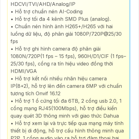
HDCVI/TVI/AHD/Analog/IP
• Hỗ trợ chuẩn nén AI-Coding
• Hỗ trợ tối đa 4 kênh SMD Plus (analog).
• Chuẩn nén hình ảnh H265+/H265 với hai
luồng dữ liệu, độ phân giải 1080P/720P@25/30
fps
• Hỗ trợ ghi hình camera độ phân giải
1080N/720P(1 fps – 15 fps), 960H/D1/CIF (1 fps–
25/30 fps), cổng ra tín hiệu video đồng thời
HDMI/VGA
• Hỗ trợ kết nối nhiều nhãn hiệu camera
IP(8+2), hỗ trợ lên đến camera 6MP với chuẩn
tương tích Onvif 16.12
• Hỗ trợ 1 ổ cứng tối đa 6TB, 2 cổng usb 2.0, 1
cổng mạng RJ45(100Mbps), hỗ trợ điều kiển
quay quét 3D thông minh với giao thức Dahua
• Hỗ trợ xem lại và trực tiếp qua mạng máy tính
thiết bị di động, hỗ trợ cấu hình thông minh qua
P2P, 1 cổng audio vào ra hỗ trợ đàm thoại hai