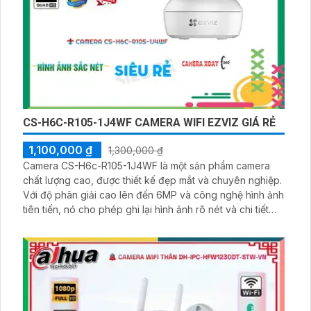
CS-H6C-R105-1J4WF CAMERA WIFI EZVIZ GIÁ RẺ
1,100,000 ₫
1,300,000 ₫
Camera CS-H6c-R105-1J4WF là một sản phẩm camera
chất lượng cao, được thiết kế đẹp mắt và chuyên nghiệp.
Với độ phân giải cao lên đến 6MP và công nghệ hình ảnh
tiên tiến, nó cho phép ghi lại hình ảnh rõ nét và chi tiết
trong mọi điều kiện ánh sáng. Sản phẩm này cũng có khả
năng quan sát ban đêm và chống nước, đảm bảo an ninh
vượt trội