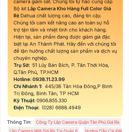
camera giám sát. Chúng tôi tự hào cung cấp
Bộ kit
Lắp Camera Kho Hàng Full Color Giá
Rẻ
Dahua chất lượng cao, đáng tin cậy.
Chúng tôi cam kết nâng cao an toàn sự hỗ
trợ tận tâm và nhiệt tình cho khách hàng.
Hiện tại, sản phẩm đang được giảm giá đặc
biệt tại An Thành Phát. Hãy đến với chúng tôi
để tận hưởng chất lượng sản phẩm và dịch vụ
chuyên nghiệp.
Trụ Sở:
51 Lũy Bán Bích, P. Tân Thới Hòa,
Q.Tân Phú, TP.HCM
Hotline: 0938.11.23.99
Chi Nhánh 1:
445/38 Tân Hòa Đông,P Bình
Trị Đông, Bình Tân, TP HCM
Kỹ Thuật:
0906.855.330
Điện Thoại:
(028) 6688.4949
Thông Tin:
Công Ty Lắp Camera Quận Tân Phú Giá Rẻ
Lắp Camera Wifi Giá Rẻ Tại Quận 8
Hướng Dẫn Cài Đặt