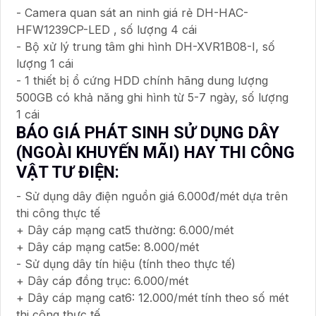
- Camera quan sát an ninh giá rẻ DH-HAC-
HFW1239CP-LED , số lượng 4 cái
- Bộ xử lý trung tâm ghi hình DH-XVR1B08-I, số
lượng 1 cái
- 1 thiết bị ổ cứng HDD chính hãng dung lượng
500GB có khả năng ghi hình từ 5-7 ngày, số lượng
1 cái
BÁO GIÁ PHÁT SINH SỬ DỤNG DÂY
(NGOÀI KHUYẾN MÃI) HAY THI CÔNG
VẬT TƯ ĐIỆN:
- Sử dụng dây điện nguồn giá 6.000đ/mét dựa trên
thi công thực tế
+ Dây cáp mạng cat5 thường: 6.000/mét
+ Dây cáp mạng cat5e: 8.000/mét
- Sử dụng dây tín hiệu (tính theo thực tế)
+ Dây cáp đồng trục: 6.000/mét
+ Dây cáp mạng cat6: 12.000/mét tính theo số mét
thi công thực tế.