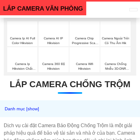
LẮP CAMERA VĂN PHÒNG
Camera Ip AI Full
Camera AI IP
Camera Chip
Camera Ngoài
Color Hikvision
Hikvision
Progressive Scan
Trời Có Thu Âm
CMOS Hikvision
Hik
Camera Ip
Camera 360 Độ
Camera Wifi
Camera Chống
Hikvision Chất
Hikvision
Hikvision
Nhiễu 3D-DNR
Lượng
Dahua
LẮP CAMERA CHỐNG TRỘM
Dịch vụ cài đặt Camera Báo Động Chống Trộm là một
giải pháp hiệu quả để bảo vệ tài sản và nhà ở của bạn.