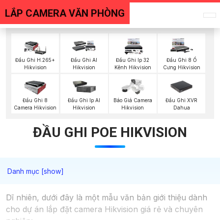
LẮP CAMERA VĂN PHÒNG
Đầu Ghi H.265+
Đầu Ghi AI
Đầu Ghi Ip 32
Đầu Ghi 8 Ổ
Hikvision
Hikvision
Kênh Hikvision
Cưng Hikvision
Đầu Ghi XVR
Đầu Ghi 8
Đầu Ghi Ip AI
Báo Giá Camera
Dahua
Camera Hikvision
Hikvision
Hikvision
ĐẦU GHI POE HIKVISION
Dĩ nhiên, dưới đây là một mẫu văn bản giới thiệu dành
cho dự án lắp đặt camera Hikvision giá rẻ và chuyên