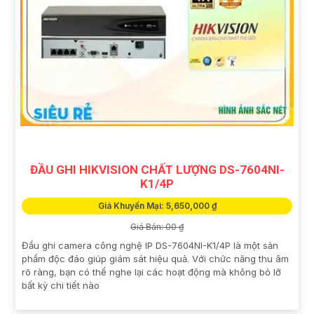
ĐẦU GHI HIKVISION CHẤT LƯỢNG DS-7604NI-
K1/4P
Giá Khuyến Mại: 5,650,000 ₫
Giá Bán: 00 ₫
Đầu ghi camera công nghệ IP DS-7604NI-K1/4P là một sản
phẩm độc đáo giúp giám sát hiệu quả. Với chức năng thu âm
rõ ràng, bạn có thể nghe lại các hoạt động mà không bỏ lỡ
bất kỳ chi tiết nào