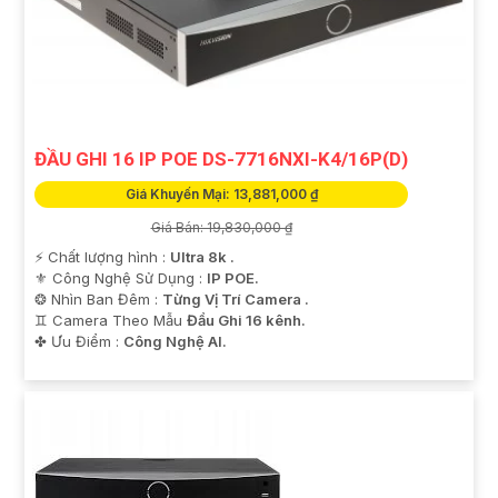
ĐẦU GHI 16 IP POE DS-7716NXI-K4/16P(D)
Giá Khuyến Mại: 13,881,000 ₫
Giá Bán: 19,830,000 ₫
️⚡ Chất lượng hình :
Ultra 8k .
⚜️ Công Nghệ Sử Dụng :
IP POE.
❂ Nhìn Ban Đêm :
Từng Vị Trí Camera .
♊ Camera Theo Mẫu
Đầu Ghi 16 kênh.
️✤ Ưu Điểm :
Công Nghệ AI.