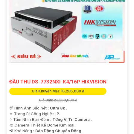
ĐẦU THU DS-7732NXI-K4/16P HIKVISION
Giá Khuyến Mại: 16,285,000 ₫
Giá Bán: 23,260,000 ₫
💯 Hình Ảnh Sắc nét :
Ultra 8k .
⚜️ Trang Bị Công Nghệ :
IP.
⭐ Tầm Nhìn Ban Đêm :
Từng Vị Trí Camera .
🎨 Camera Thiết Kế
Dome Kim loại.
️📢 Khả Năng :
Báo Động Chuyển Động.