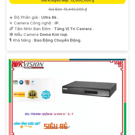
Giá Khuyến Mại: 13,600,000 ₫
Giá Bán: 19,440,000 ₫
☀️ Độ Phân giải :
Ultra 8k .
✳️ Camera Công nghệ :
IP.
🌈 Tầm Nhìn Ban Đêm :
Từng Vị Trí Camera .
🕸️ Mẫu Camera
Dome Kim loại.
️🎙 Khả Năng :
Báo Động Chuyển Động.