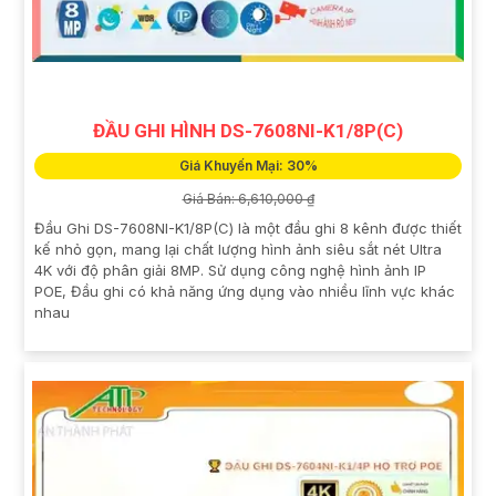
ĐẦU GHI HÌNH DS-7608NI-K1/8P(C)
Giá Khuyến Mại: 30%
Giá Bán: 6,610,000 ₫
Đầu Ghi DS-7608NI-K1/8P(C) là một đầu ghi 8 kênh được thiết
kế nhỏ gọn, mang lại chất lượng hình ảnh siêu sắt nét Ultra
4K với độ phân giải 8MP. Sử dụng công nghệ hình ảnh IP
POE, Đầu ghi có khả năng ứng dụng vào nhiều lĩnh vực khác
nhau