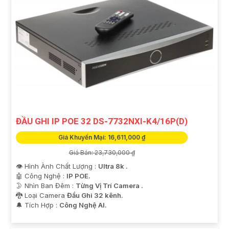
ĐẦU GHI IP POE 32 DS-7732NXI-K4/16P(D)
Giá Khuyến Mại: 16,611,000 ₫
Giá Bán: 23,730,000 ₫
👁 Hình Ành Chất Lượng :
Ultra 8k .
🤖️ Công Nghệ :
IP POE.
🌛 Nhìn Ban Đêm :
Từng Vị Trí Camera .
🐉️ Loại Camera
Đầu Ghi 32 kênh.
️🔔 Tích Hợp :
Công Nghệ AI.