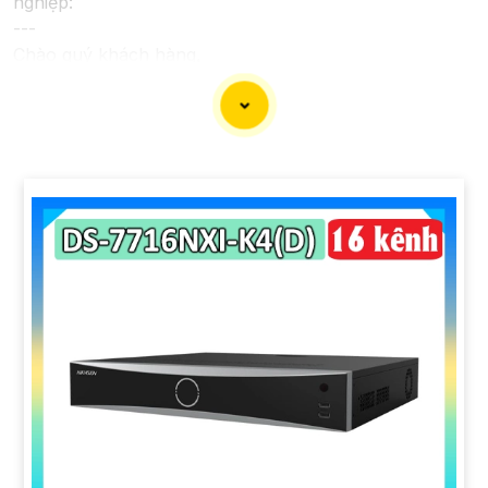
nghiệp:
---
Chào quý khách hàng,
Chúng tôi xin trân trọng giới thiệu đến quý vị dịch vụ
lắp đặt camera Hikvision giá rẻ và chuyên nghiệp cho
dự án của quý vị.
Với kinh nghiệm lâu năm trong lĩnh vực lắp đặt camera
an ninh, đội ngũ kỹ thuật viên của chúng tôi cam kết sẽ
mang đến cho quý vị những giải pháp an ninh hiệu
quả, đáng tin cậy và tiết kiệm chi phí.
Camera của Hikvision được biết đến là một trong
những thương hiệu hàng đầu thế giới về giải pháp an
ninh video. Với các tính năng và công nghệ tiên tiến,
camera Hikvision không chỉ
chắc chắn
chất lượng hình
ảnh sắc nét mà còn đem đến sự tin cậy và an toàn cho
dự án của quý vị.
Nếu quý vị quan tâm đến việc lắp đặt camera Hikvision
giá rẻ và chuyên nghiệp cho dự án của mình, chúng tôi
luôn sẵn lòng hỗ trợ và tư vấn cho quý vị.