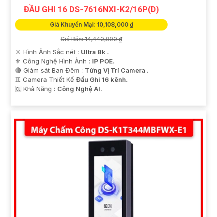
ĐẦU GHI 16 DS-7616NXI-K2/16P(D)
Giá Khuyến Mại: 10,108,000 ₫
Giá Bán: 14,440,000 ₫
🔆 Hình Ảnh Sắc nét :
Ultra 8k .
⚜️ Công Nghệ Hình Ảnh :
IP POE.
🔴 Giám sát Ban Đêm :
Từng Vị Trí Camera .
♊ Camera Thiết Kế
Đầu Ghi 16 kênh.
️🆑 Khả Năng :
Công Nghệ AI.