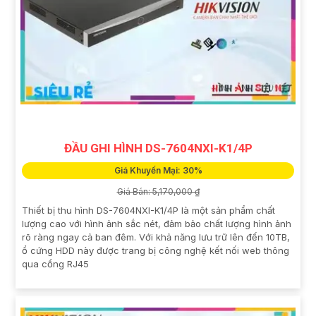
ĐẦU GHI HÌNH DS-7604NXI-K1/4P
Giá Khuyến Mại: 30%
Giá Bán: 5,170,000 ₫
Thiết bị thu hình DS-7604NXI-K1/4P là một sản phẩm chất
lượng cao với hình ảnh sắc nét, đảm bảo chất lượng hình ảnh
rõ ràng ngay cả ban đêm. Với khả năng lưu trữ lên đến 10TB,
ổ cứng HDD này được trang bị công nghệ kết nối web thông
qua cổng RJ45