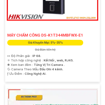
MÁY CHẤM CÔNG DS-K1T344MBFWX-E1
Giá Khuyến Mại: 5%-35%
Giá Bán: liên hệ
👀 Độ Phân giải :
IP 68.
⚛️ Tích hợp công nghệ :
Kết Nối , web, RJ45.
❃ Xem ban đêm :
Từng Vị Trí Camera .
💦 Camera Theo Mẫu
Đầu Ghi 4 kênh.
️ƒ Ưu Điểm :
Công Nghệ AI.