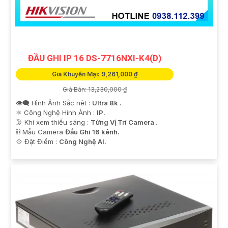
ĐẦU GHI IP 16 DS-7716NXI-K4(D)
Giá Khuyến Mại: 9,261,000 ₫
Giá Bán: 13,230,000 ₫
👁️‍🗨 Hình Ảnh Sắc nét :
Ultra 8k .
⚛️ Công Nghệ Hình Ảnh :
IP.
🌛 Khi xem thiếu sáng :
Từng Vị Trí Camera .
⛓ Mẫu Camera
Đầu Ghi 16 kênh.
'
️💠 Đặt Điểm :
Công Nghệ AI.