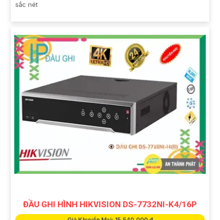
sắc nét
ĐẦU GHI HÌNH HIKVISION DS-7732NI-K4/16P
Giá Khuyến Mại: 15,540,000 ₫