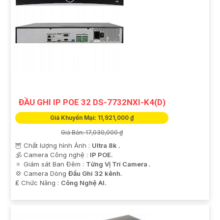
ĐẦU GHI IP POE 32 DS-7732NXI-K4(D)
Giá Khuyến Mại: 11,921,000 ₫
Giá Bán: 17,030,000 ₫
🦉 Chất lượng hình Ảnh :
Ultra 8k .
🕉️ Camera Công nghệ :
IP POE.
🔅 Giám sát Ban Đêm :
Từng Vị Trí Camera .
💢 Camera Dòng
Đầu Ghi 32 kênh.
️₤ Chức Năng :
Công Nghệ AI.