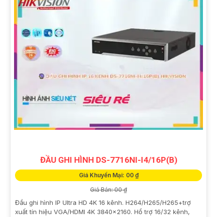
ĐẦU GHI HÌNH DS-7716NI-I4/16P(B)
Giá Khuyến Mại: 00 ₫
Giá Bán: 00 ₫
Đầu ghi hình IP Ultra HD 4K 16 kênh. H264/H265/H265+trợ
xuất tín hiệu VGA/HDMI 4K 3840×2160. Hổ trợ 16/32 kênh,