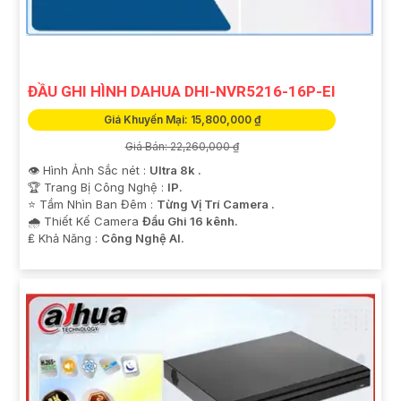
ĐẦU GHI HÌNH DAHUA DHI-NVR5216-16P-EI
Giá Khuyến Mại: 15,800,000 ₫
Giá Bán: 22,260,000 ₫
👁 Hình Ảnh Sắc nét :
Ultra 8k .
🏆 Trang Bị Công Nghệ :
IP.
⭐ Tầm Nhìn Ban Đêm :
Từng Vị Trí Camera .
🌧️ Thiết Kế Camera
Đầu Ghi 16 kênh.
️₤ Khả Năng :
Công Nghệ AI.