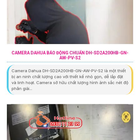
CAMERA DAHUA BÁO ĐỘNG CHUẨN DH-SD2A200HB-GN-
AW-PV-S2
Camera Dahua DH-SD2A200HB-GN-AW-PV-S2 là một thiết
bị an ninh chất lượng cao với thiết kế nhỏ gọn, dễ lắp đặt
và linh hoạt. Camera sở hữu chất lượng hình ảnh sắc nét độ
phân giải...