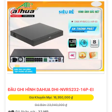
ĐẦU GHI HÌNH DAHUA DHI-NVR5232-16P-EI
Giá Khuyến Mại: 16,950,000 ₫
Giá Bán: 23,940,000 ₫
👁️‍🗨 Độ Phân giải :
32 MP.