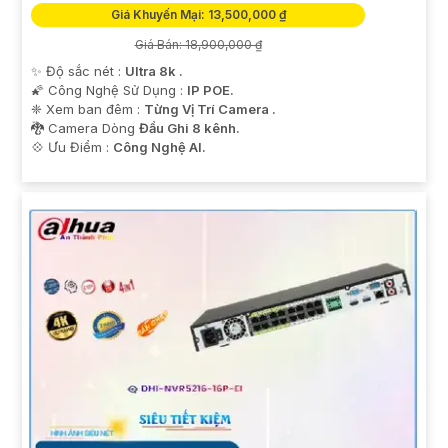
Giá Khuyến Mại: 13,500,000 ₫
Giá Bán: 18,900,000 ₫
✨ Độ sắc nét :
Ultra 8k .
🌠 Công Nghệ Sử Dụng :
IP POE.
❈ Xem ban đêm :
Từng Vị Trí Camera .
🐉️ Camera Dòng
Đầu Ghi 8 kênh.
️💠 Ưu Điểm :
Công Nghệ AI.