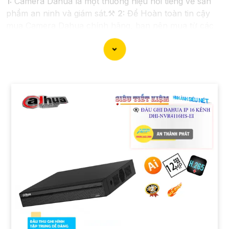
1:
Camera Dahua là một thương hiệu nổi tiếng về sản
phẩm an ninh và giám sát.⚒
2:
Để Hoàn toàn tin cậy
mua Camera Dahua chính hãng, bạn nên mua từ các
cửa hàng uy tín hoặc các đại lý chính thức của
Dahua.☄️
3:
Mức giá của Camera Dahua có thể thay đổi
tùy vào model và chức năng của camera. Bạn nên tìm
hiểu kỹ trước khi đầu tư.🎖️
4:
Chất lượng của Camera
Dahua được đánh giá cao với độ phân giải cao, tính
năng thông minh và độ tin cậy.💖
5:
Nếu bạn muốn tìm
camera Dahua giá rẻ, bạn có thể tham khảo trên các
website thương mại điện tử hoặc tại các cửa hàng điện
tử.
Hy vọng rằng những thông tin trên sẽ giúp bạn chọn
lựa được Camera Dahua chính hãng, giá rẻ và chất
lượng. Nếu bạn có thêm câu hỏi hoặc cần tư vấn thêm,
đừng ngần ngại để lại Cung cấp cho công trình biết.