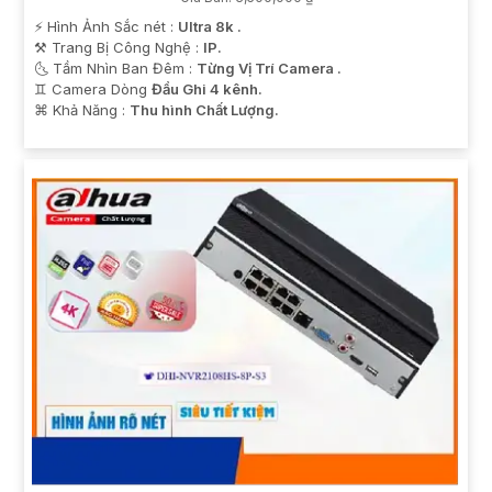
️⚡ Hình Ảnh Sắc nét :
Ultra 8k .
⚒ Trang Bị Công Nghệ :
IP.
🌜 Tầm Nhìn Ban Đêm :
Từng Vị Trí Camera .
♊ Camera Dòng
Đầu Ghi 4 kênh.
️⌘ Khả Năng :
Thu hình Chất Lượng.