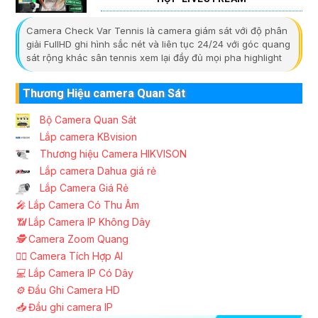
Camera Check Var Tennis là camera giám sát với độ phân
giải FullHD ghi hình sắc nét và liên tục 24/24 với góc quang
sát rộng khác sân tennis xem lại đầy đủ mọi pha highlight
Thương Hiệu camera Quan Sát
Bộ Camera Quan Sát
Lắp camera KBvision
Thương hiệu Camera HIKVISON
Lắp camera Dahua giá rẻ
Lắp Camera Giá Rẻ
️🎤️
Lắp Camera Có Thu Âm
📶
Lắp Camera IP Không Dây
🕵️
Camera Zoom Quang
🧛‍♀️
Camera Tích Hợp AI
💻
Lắp Camera IP Có Dây
⚙️
Đầu Ghi Camera HD
📥
Đầu ghi camera IP