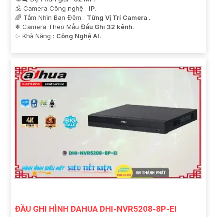
🕉️ Camera Công nghệ :
IP.
🌈 Tầm Nhìn Ban Đêm :
Từng Vị Trí Camera .
❄ Camera Theo Mẫu
Đầu Ghi 32 kênh.
️✨ Khả Năng :
Công Nghệ AI.
ĐẦU GHI HÌNH DAHUA DHI-NVR5208-8P-EI