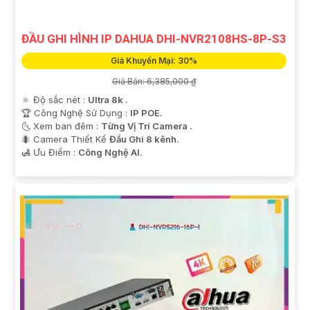
ĐẦU GHI HÌNH IP DAHUA DHI-NVR2108HS-8P-S3
Giá Khuyến Mại: 30%
Giá Bán: 6,385,000 ₫
🔅 Độ sắc nét :
Ultra 8k .
🏆 Công Nghệ Sử Dụng :
IP POE.
🌜 Xem ban đêm :
Từng Vị Trí Camera .
🐜 Camera Thiết Kế
Đầu Ghi 8 kênh.
️🛃 Ưu Điểm :
Công Nghệ AI.