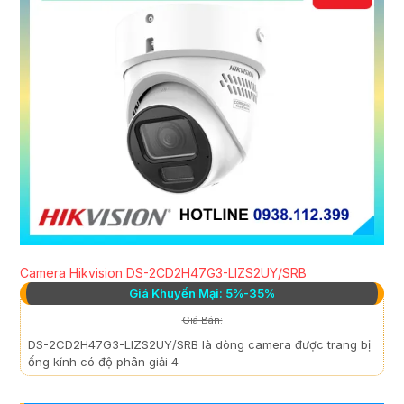
Camera Hikvision DS-2CD2H47G3-LIZS2UY/SRB
Giá Khuyến Mại: 5%-35%
Giá Bán:
DS-2CD2H47G3-LIZS2UY/SRB là dòng camera được trang bị
ống kính có độ phân giải 4