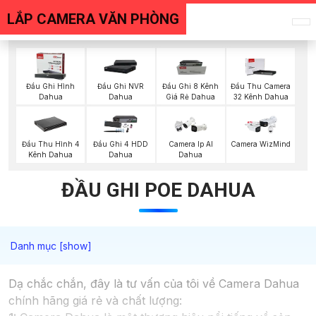
LẮP CAMERA VĂN PHÒNG
Đầu Ghi Hình
Đầu Ghi NVR
Đầu Ghi 8 Kênh
Đầu Thu Camera
Dahua
Dahua
Giá Rẻ Dahua
32 Kênh Dahua
Đầu Thu Hình 4
Đầu Ghi 4 HDD
Camera Ip AI
Camera WizMind
Kênh Dahua
Dahua
Dahua
ĐẦU GHI POE DAHUA
Dạ chắc chắn, đây là tư vấn của tôi về Camera Dahua
chính hãng giá rẻ và chất lượng: