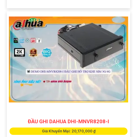
ĐẦU GHI DAHUA DHI-MNVR8208-I
Giá Khuyến Mại: 20,170,000 ₫