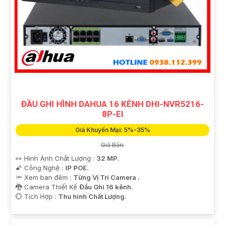
ĐẦU GHI HÌNH DAHUA 16 KÊNH DHI-NVR5216-
8P-EI
Giá Khuyến Mại: 5%-35%
Giá Bán:
👀 Hình Ành Chất Lượng :
32 MP.
🌠 Công Nghệ :
IP POE.
🔦 Xem ban đêm :
Từng Vị Trí Camera .
🐉️ Camera Thiết Kế
Đầu Ghi 16 kênh.
️💮 Tích Hợp :
Thu hình Chất Lượng.