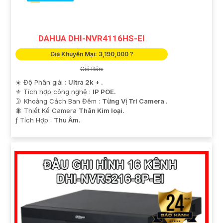
DAHUA DHI-NVR4116HS-EI
Giá Khuyến Mại: 3,190,000 ?
Giá Bán:
☀️ Độ Phân giải :
Ultra 2k + .
'
⚜️ Tích hợp công nghệ :
IP POE.
🌛 Khoảng Cách Ban Đêm :
Từng Vị Trí Camera .
🐜 Thiết Kế Camera
Thân Kim loại.
️ƒ Tích Hợp :
Thu Âm.