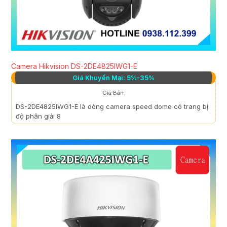
Camera Hikvision DS-2DE4825IWG1-E
Giá Khuyến Mại: 5%-35%
Giá Bán:
DS-2DE4825IWG1-E là dòng camera speed dome có trang bị
độ phân giải 8