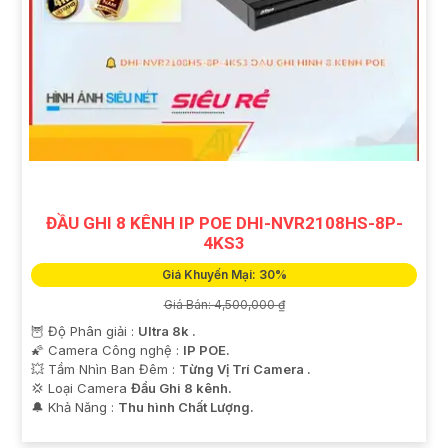
ĐẦU GHI 8 KÊNH IP POE DHI-NVR2108HS-8P-
4KS3
Giá Khuyến Mại: 30%
Giá Bán: 4,500,000 ₫
🦉 Độ Phân giải :
Ultra 8k .
🌠 Camera Công nghệ :
IP POE.
💥 Tầm Nhìn Ban Đêm :
Từng Vị Trí Camera .
💢 Loại Camera
Đầu Ghi 8 kênh.
️🔔 Khả Năng :
Thu hình Chất Lượng.