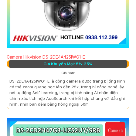
Camera Hikvision DS-2DE4A425IWG1-E
Giá Khuyến Mại: 5%-35%
Giá Bán:
DS-2DE4A425IWG1-E là dòng camera được trang bị ống kính
có thể zoom quang học lên đến 25x, trang bị công nghệ lấy
nét tự động Self-learning, trang bị tính năng Ai nhận diện
chính xác tích hợp AcuSearch khi kết hợp chung với đầu ghi
hình, nhìn ban đêm bằng hồng ngoại 50m