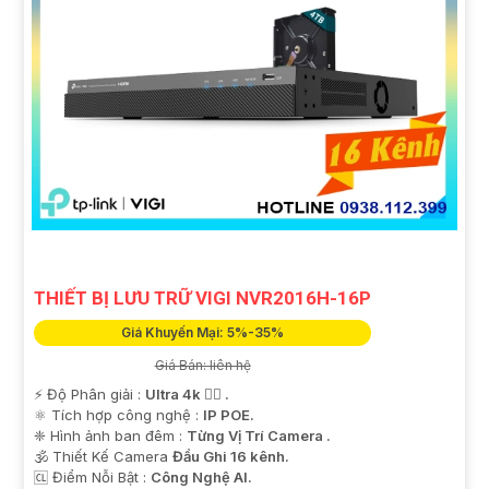
THIẾT BỊ LƯU TRỮ VIGI NVR2016H-16P
Giá Khuyến Mại: 5%-35%
Giá Bán: liên hệ
️⚡ Độ Phân giải :
Ultra 4k 👍🏾 .
⚛️ Tích hợp công nghệ :
IP POE.
❈ Hình ảnh ban đêm :
Từng Vị Trí Camera .
🕉️ Thiết Kế Camera
Đầu Ghi 16 kênh.
️🆑 Điểm Nỗi Bật :
Công Nghệ AI.