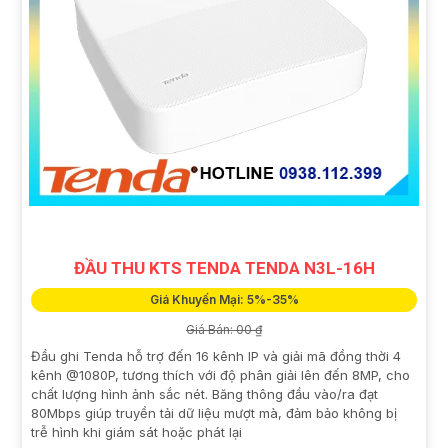
ĐẦU THU KTS TENDA TENDA N3L-16H
Giá Khuyến Mại: 5%-35%
Giá Bán: 00 ₫
Đầu ghi Tenda hỗ trợ đến 16 kênh IP và giải mã đồng thời 4
kênh @1080P, tương thích với độ phân giải lên đến 8MP, cho
chất lượng hình ảnh sắc nét. Băng thông đầu vào/ra đạt
80Mbps giúp truyền tải dữ liệu mượt mà, đảm bảo không bị
trễ hình khi giám sát hoặc phát lại