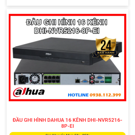
ĐẦU GHI HÌNH DAHUA 16 KÊNH DHI-NVR5216-
8P-EI