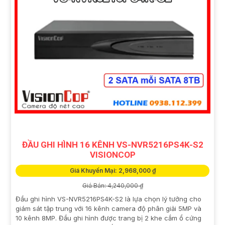
ĐẦU GHI HÌNH 16 KÊNH VS-NVR5216PS4K-S2
VISIONCOP
Giá Khuyến Mại: 2,968,000 ₫
Giá Bán: 4,240,000 ₫
Đầu ghi hình VS-NVR5216PS4K-S2 là lựa chọn lý tưởng cho
giám sát tập trung với 16 kênh camera độ phân giải 5MP và
10 kênh 8MP. Đầu ghi hình được trang bị 2 khe cắm ổ cứng