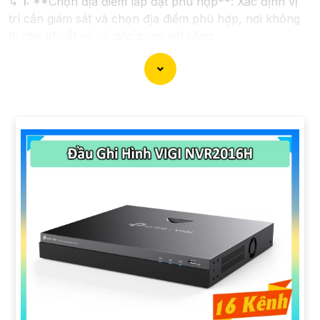
↳
1:
**Chọn địa điểm lắp đặt phù hợp**: Xác định vị
trí cần giám sát và chọn địa điểm phù hợp, nơi không
bị che khuất và có góc quan sát rộng.
2:
**Chọn camera chất lượng**: Chọn camera IP có
độ phân giải cao, ít nhất là 1080p để
Hoàn toàn tin cậy
hình ảnh sắt nét.
⚒
3:
**Kết nối mạng**: Đảm bảo có hệ thống mạng
ổn định và đủ băng thông để truyền tải hình ảnh mà
không gây giựt lag.
🀄
4:
**Điều chỉnh góc quay và zoom**: Cân nhắc điều
chỉnh góc quay của camera sao cho phủ đầy đủ khu
vực cần quan sát và thử nghiệm chất lượng hình ảnh
sau khi lắp đặt xong.
📷
5:
**Bảo mật thông tin**: Đảm bảo camera IP được
thiết lập bảo mật mạnh, như đổi mật khẩu mặc định và
cập nhật phần mềm thường xuyên.
🤖️
6:
**Lưu trữ dữ liệu**: Xác định phương pháp lưu
trữ hình ảnh, có thể lưu trữ trên đám mây hoặc thiết bị
lưu trữ nội bộ.