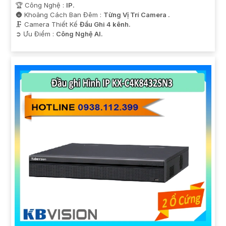
🏆 Công Nghệ :
IP.
🌚 Khoảng Cách Ban Đêm :
Từng Vị Trí Camera .
🗜️ Camera Thiết Kế
Đầu Ghi 4 kênh.
️➲ Ưu Điểm :
Công Nghệ AI.