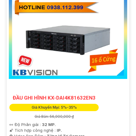
ĐẦU GHI HÌNH KX-DAI4K81632EN3
Giá Khuyến Mại: 5%-35%
Giá Bán: 56,900,000 ₫
👀 Độ Phân giải :
32 MP.
🌠 Tích hợp công nghệ :
IP.