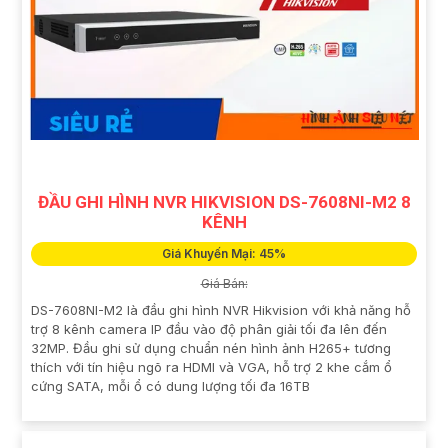
ĐẦU GHI HÌNH NVR HIKVISION DS-7608NI-M2 8
KÊNH
Giá Khuyến Mại: 45%
Giá Bán:
DS-7608NI-M2 là đầu ghi hình NVR Hikvision với khả năng hỗ
trợ 8 kênh camera IP đầu vào độ phân giải tối đa lên đến
32MP. Đầu ghi sử dụng chuẩn nén hình ảnh H265+ tương
thích với tín hiệu ngõ ra HDMI và VGA, hỗ trợ 2 khe cắm ổ
cứng SATA, mỗi ổ có dung lượng tối đa 16TB