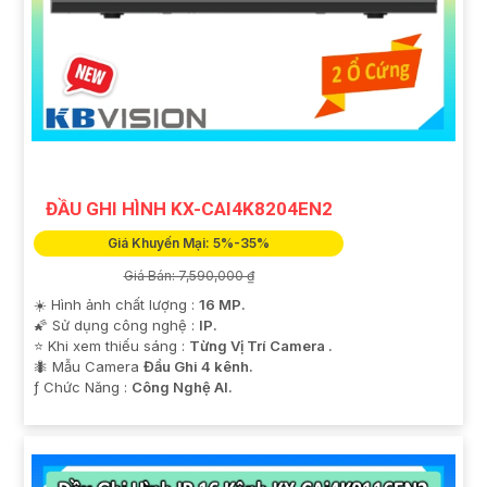
ĐẦU GHI HÌNH KX-CAI4K8204EN2
Giá Khuyến Mại: 5%-35%
Giá Bán: 7,590,000 ₫
☀️ Hình ảnh chất lượng :
16 MP.
🌠 Sử dụng công nghệ :
IP.
⭐ Khi xem thiếu sáng :
Từng Vị Trí Camera .
🐜 Mẫu Camera
Đầu Ghi 4 kênh.
️ƒ Chức Năng :
Công Nghệ AI.