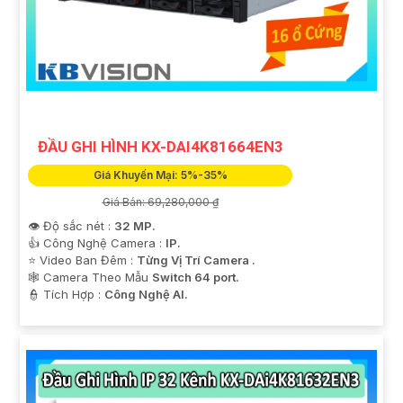
ĐẦU GHI HÌNH KX-DAI4K81664EN3
Giá Khuyến Mại: 5%-35%
Giá Bán: 69,280,000 ₫
👁 Độ sắc nét :
32 MP.
👍 Công Nghệ Camera :
IP.
⭐ Video Ban Đêm :
Từng Vị Trí Camera .
🕸️ Camera Theo Mẫu
Switch 64 port.
️👮 Tích Hợp :
Công Nghệ AI.