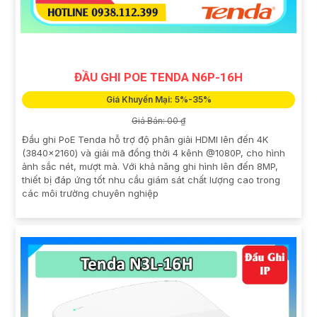
ĐẦU GHI POE TENDA N6P-16H
Giá Khuyến Mại: 5%-35%
Giá Bán: 00 ₫
Đầu ghi PoE Tenda hỗ trợ độ phân giải HDMI lên đến 4K
(3840×2160) và giải mã đồng thời 4 kênh @1080P, cho hình
ảnh sắc nét, mượt mà. Với khả năng ghi hình lên đến 8MP,
thiết bị đáp ứng tốt nhu cầu giám sát chất lượng cao trong
các môi trường chuyên nghiệp