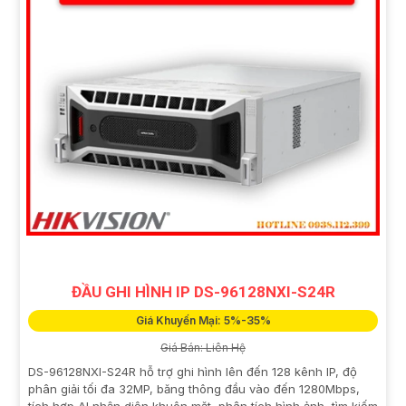
ĐẦU GHI HÌNH IP DS-96128NXI-S24R
Giá Khuyến Mại: 5%-35%
Giá Bán: Liên Hệ
DS-96128NXI-S24R hỗ trợ ghi hình lên đến 128 kênh IP, độ
phân giải tối đa 32MP, băng thông đầu vào đến 1280Mbps,