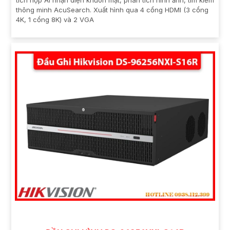
tích hợp AI nhận diện khuôn mặt, phân tích hình ảnh, tìm kiếm
thông minh AcuSearch. Xuất hình qua 4 cổng HDMI (3 cổng
4K, 1 cổng 8K) và 2 VGA