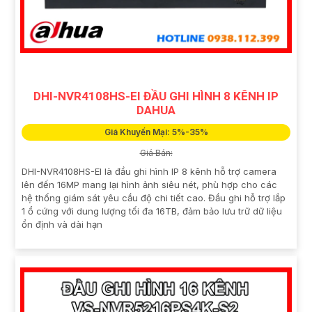
DHI-NVR4108HS-EI ĐẦU GHI HÌNH 8 KÊNH IP
DAHUA
Giá Khuyến Mại: 5%-35%
Giá Bán:
DHI-NVR4108HS-EI là đầu ghi hình IP 8 kênh hỗ trợ camera
lên đến 16MP mang lại hình ảnh siêu nét, phù hợp cho các
hệ thống giám sát yêu cầu độ chi tiết cao. Đầu ghi hỗ trợ lắp
1 ổ cứng với dung lượng tối đa 16TB, đảm bảo lưu trữ dữ liệu
ổn định và dài hạn