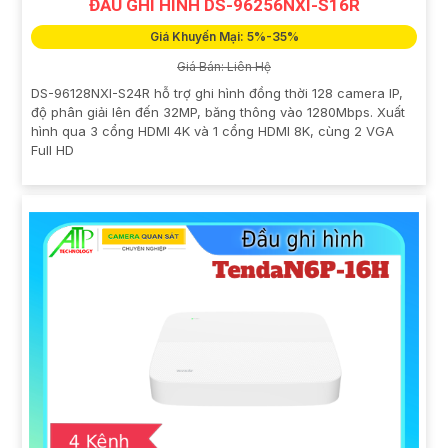
ĐẦU GHI HÌNH DS-96256NXI-S16R
Giá Khuyến Mại: 5%-35%
Giá Bán: Liên Hệ
DS-96128NXI-S24R hỗ trợ ghi hình đồng thời 128 camera IP,
độ phân giải lên đến 32MP, băng thông vào 1280Mbps. Xuất
hình qua 3 cổng HDMI 4K và 1 cổng HDMI 8K, cùng 2 VGA
Full HD