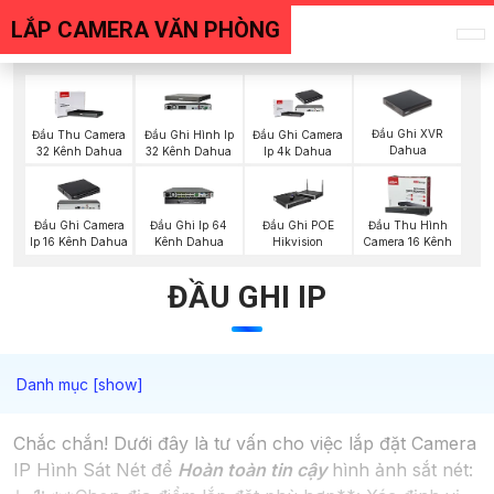
LẮP CAMERA VĂN PHÒNG
Đầu Ghi XVR
Đầu Thu Camera
Đầu Ghi Hình Ip
Đầu Ghi Camera
Dahua
32 Kênh Dahua
32 Kênh Dahua
Ip 4k Dahua
Đầu Ghi Camera
Đầu Ghi Ip 64
Đầu Ghi POE
Đầu Thu Hình
Ip 16 Kênh Dahua
Kênh Dahua
Hikvision
Camera 16 Kênh
ĐẦU GHI IP
Chắc chắn! Dưới đây là tư vấn cho việc lắp đặt Camera
IP Hình Sát Nét để
Hoàn toàn tin cậy
hình ảnh sắt nét: