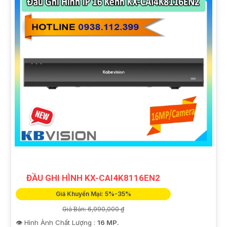
ĐẦU GHI HÌNH KX-CAI4K8116EN2
Giá Khuyến Mại: 5%-35%
Giá Bán: 6,990,000 ₫
👁 Hình Ành Chất Lượng :
16 MP.