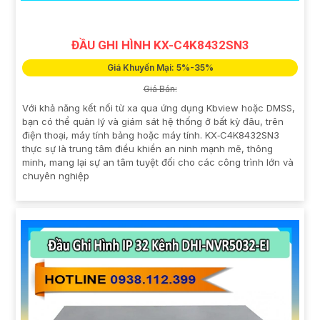
ĐẦU GHI HÌNH KX-C4K8432SN3
Giá Khuyến Mại: 5%-35%
Giá Bán:
Với khả năng kết nối từ xa qua ứng dụng Kbview hoặc DMSS,
bạn có thể quản lý và giám sát hệ thống ở bất kỳ đâu, trên
điện thoại, máy tính bảng hoặc máy tính. KX‑C4K8432SN3
thực sự là trung tâm điều khiển an ninh mạnh mẽ, thông
minh, mang lại sự an tâm tuyệt đối cho các công trình lớn và
chuyên nghiệp