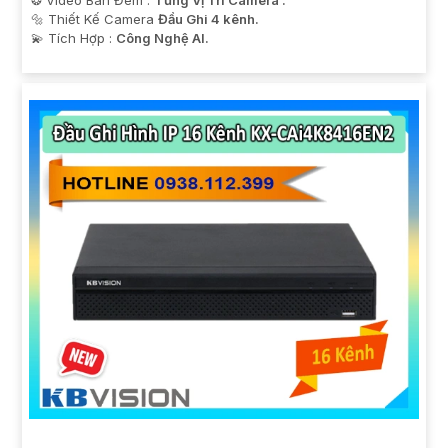
❂ Video Ban Đêm :
Từng Vị Trí Camera .
🔩 Thiết Kế Camera
Đầu Ghi 4 kênh.
️💫 Tích Hợp :
Công Nghệ AI.