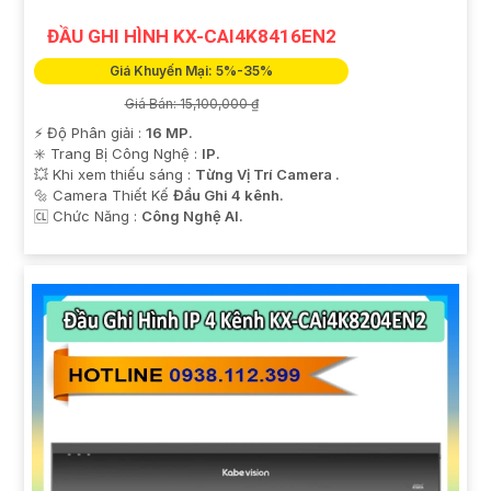
ĐẦU GHI HÌNH KX-CAI4K8416EN2
Giá Khuyến Mại: 5%-35%
Giá Bán: 15,100,000 ₫
️⚡ Độ Phân giải :
16 MP.
✳️ Trang Bị Công Nghệ :
IP.
💥 Khi xem thiếu sáng :
Từng Vị Trí Camera .
🔩 Camera Thiết Kế
Đầu Ghi 4 kênh.
️🆑 Chức Năng :
Công Nghệ AI.