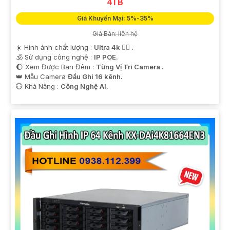
4TB
Giá Khuyến Mại: 5%-35%
Giá Bán: liên hệ
☀️ Hình ảnh chất lượng :
Ultra 4k 👍🏾 .
🕉️ Sử dụng công nghệ :
IP POE.
🌔 Xem Được Ban Đêm :
Từng Vị Trí Camera .
👑 Mẫu Camera
Đầu Ghi 16 kênh.
️💮 Khả Năng :
Công Nghệ AI.