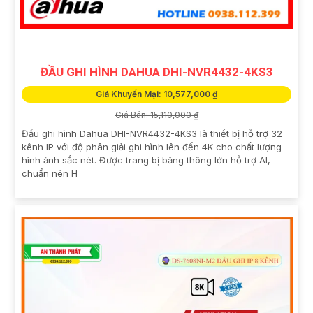
ĐẦU GHI HÌNH DAHUA DHI-NVR4432-4KS3
Giá Khuyến Mại: 10,577,000 ₫
Giá Bán: 15,110,000 ₫
Đầu ghi hình Dahua DHI-NVR4432-4KS3 là thiết bị hỗ trợ 32
kênh IP với độ phân giải ghi hình lên đến 4K cho chất lượng
hình ảnh sắc nét. Được trang bị băng thông lớn hỗ trợ AI,
chuẩn nén H