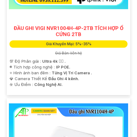
ĐẦU GHI VIGI NVR1004H-4P-2TB TÍCH HỢP Ổ
CỨNG 2TB
Giá Khuyến Mại: 5%-35%
Giá Bán: liên hệ
💯 Độ Phân giải :
Ultra 4k 👍🏾 .
®️ Tích hợp công nghệ :
IP POE.
⭐ Hình ảnh ban đêm :
Từng Vị Trí Camera .
💎 Camera Thiết Kế
Đầu Ghi 4 kênh.
️☣️ Ưu Điểm :
Công Nghệ AI.