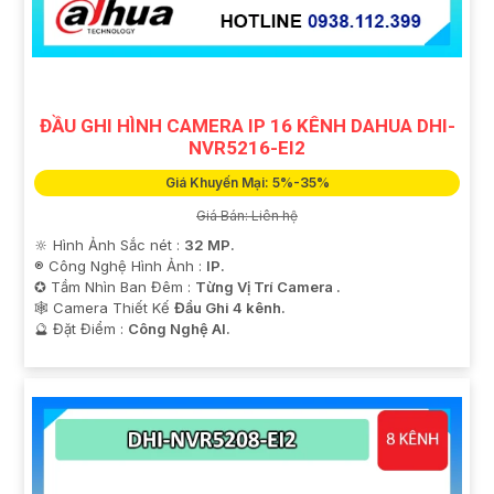
ĐẦU GHI HÌNH CAMERA IP 16 KÊNH DAHUA DHI-
NVR5216-EI2
'
Giá Khuyến Mại: 5%-35%
Giá Bán: Liên hệ
🔆 Hình Ảnh Sắc nét :
32 MP.
®️ Công Nghệ Hình Ảnh :
IP.
✪ Tầm Nhìn Ban Đêm :
Từng Vị Trí Camera .
🕸️ Camera Thiết Kế
Đầu Ghi 4 kênh.
️🔮 Đặt Điểm :
Công Nghệ AI.