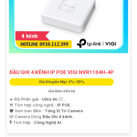
ĐẦU GHI 4 KÊNH IP POE VIGI NVR1104H-4P
Giá Khuyến Mại: 5%-35%
Giá Bán: liên hệ
☀️ Độ Phân giải :
Ultra 4k 👍🏾 .
⚒ Tích hợp công nghệ :
IP POE.
🌚 Xem ban đêm :
Từng Vị Trí Camera .
🎲 Camera Dòng
Đầu Ghi 4 kênh.
️🎙 Tích Hợp :
Công Nghệ AI.