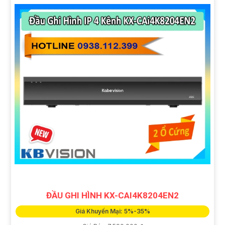
ĐẦU GHI HÌNH KX-CAI4K8204EN2
Giá Khuyến Mại: 5%-35%