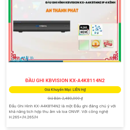
ĐẦU GHI KBVISION KX-A4K8114N2
Giá Khuyến Mại: LIÊN H₫
Giá Bán: 2,480,000 ₫
Đầu Ghi Hình KX-A4K8114N2 là một Đầu ghi đáng chú ý với
khả năng tich hợp thu âm và loa ONVIF. Với công nghệ
H.265+/H.265/H