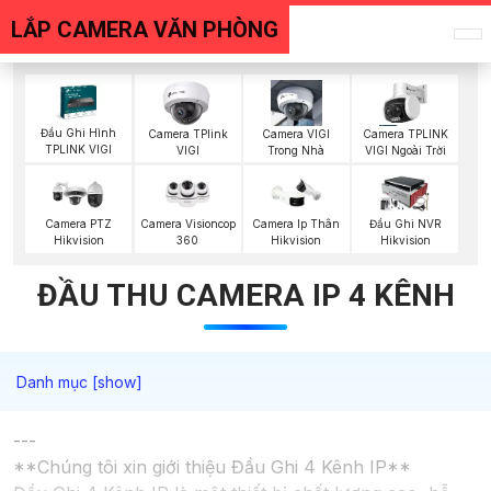
LẮP CAMERA VĂN PHÒNG
Đầu Ghi Hình
Camera TPlink
Camera VIGI
Camera TPLINK
TPLINK VIGI
VIGI
Trong Nhà
VIGI Ngoài Trời
Camera Visioncop
Camera PTZ
Camera Ip Thân
Đầu Ghi NVR
360
Hikvision
Hikvision
Hikvision
ĐẦU THU CAMERA IP 4 KÊNH
---
**Chúng tôi xin giới thiệu Đầu Ghi 4 Kênh IP**