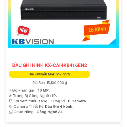
ĐẦU GHI HÌNH KX-CAI4K8416EN2
Giá Khuyến Mại: 5%-35%
Giá Bán: 15,100,000 ₫
️⚡ Độ Phân giải :
16 MP.
✳️ Trang Bị Công Nghệ :
IP.
💥 Khi xem thiếu sáng :
Từng Vị Trí Camera .
🔩 Camera Thiết Kế
Đầu Ghi 4 kênh.
️🆑 Chức Năng :
Công Nghệ AI.