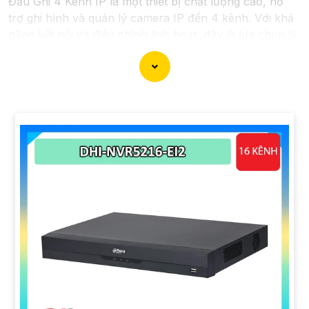
Đầu Ghi 4 Kênh IP là một thiết bị chất lượng cao, hỗ
trợ ghi hình và quản lý camera IP đến 4 kênh. Với khả
năng kết nối và điều chỉnh linh hoạt, đây là lựa chọn lý
tưởng cho hệ thống giám sát an ninh của bạn.
**Đặc điểm:**- Hỗ trợ ghi hình độ phân giải cao- Kết
nối dễ dàng với mạng LAN- Hỗ trợ xem trực tiếp và ghi
hình từ xa qua ứng dụng di động- Bảo mật thông tin và
dữ liệu
khẳng định
an toàn
**Ứng dụng:**- Hệ thống giám sát an ninh cho gia
đình, văn phòng, cửa hàng- Giám sát và quản lý từ xa
Hãy liên hệ với chúng tôi ngay để biết thêm chi tiết và
đặt mua Đầu Ghi 4 Kênh IP cho hệ thống giám sát của
bạn!
---
Hy vọng rằng thông tin trên sẽ phát huy được nhiều
tính năng đối với bạn. Nếu bạn cần thêm thông tin
hoặc có bất kỳ câu hỏi nào khác, đừng ngần ngại để lại
lời nhắn Cung cấp cho công trình.