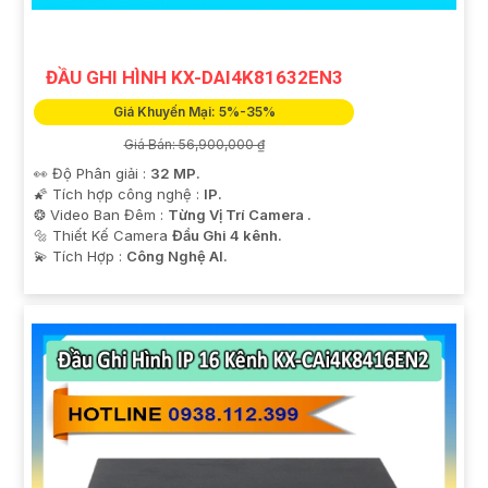
ĐẦU GHI HÌNH KX-DAI4K81632EN3
Giá Khuyến Mại: 5%-35%
Giá Bán: 56,900,000 ₫
👀 Độ Phân giải :
32 MP.
🌠 Tích hợp công nghệ :
IP.
❂ Video Ban Đêm :
Từng Vị Trí Camera .
🔩 Thiết Kế Camera
Đầu Ghi 4 kênh.
️💫 Tích Hợp :
Công Nghệ AI.