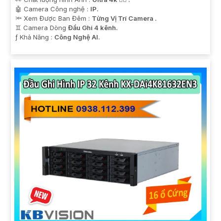
🤖️ Camera Công nghệ :
IP.
🔦 Xem Được Ban Đêm :
Từng Vị Trí Camera .
♊ Camera Dòng
Đầu Ghi 4 kênh.
️ƒ Khả Năng :
Công Nghệ AI.