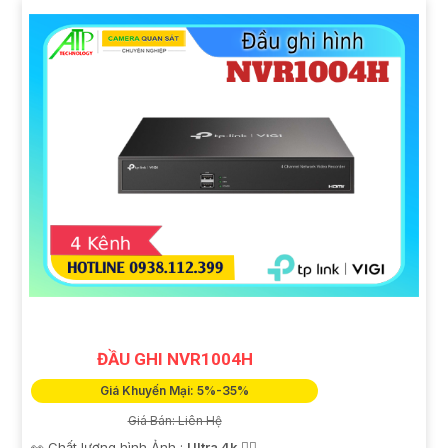
ĐẦU GHI NVR1004H
Giá Khuyến Mại: 5%-35%
Giá Bán: Liên Hệ
👀 Chất lượng hình Ảnh :
Ultra 4k 👍🏾 .