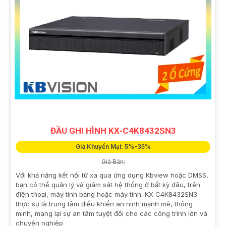
ĐẦU GHI HÌNH KX-C4K8432SN3
Giá Khuyến Mại: 5%-35%
Giá Bán:
Với khả năng kết nối từ xa qua ứng dụng Kbview hoặc DMSS,
bạn có thể quản lý và giám sát hệ thống ở bất kỳ đâu, trên
điện thoại, máy tính bảng hoặc máy tính. KX‑C4K8432SN3
thực sự là trung tâm điều khiển an ninh mạnh mẽ, thông
minh, mang lại sự an tâm tuyệt đối cho các công trình lớn và
chuyên nghiệp