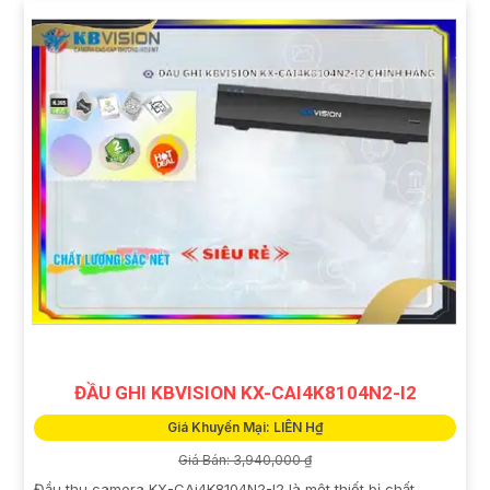
ĐẦU GHI KBVISION KX-CAI4K8104N2-I2
Giá Khuyến Mại: LIÊN H₫
Giá Bán: 3,940,000 ₫
Đầu thu camera KX-CAi4K8104N2-I2 là một thiết bị chất