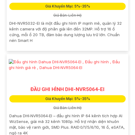
Giá Khuyến Mại: 5%-35%
Giá Bán: Liên Hệ
DHI-NVR5032-EI là một đầu ghi hình IP mạnh mẽ, quản lý 32
kênh camera với độ phân giải lên đến 32MP. Hỗ trợ 16 ổ
cứng, mỗi ổ 20 TB, đảm bảo dung lượng lưu trữ lớn. Chuẩn
nén Smart H
ĐẦU GHI HÌNH DHI-NVR5064-EI
Giá Khuyến Mại: 5%-35%
Giá Bán: Liên Hệ
Dahua DHI‑NVR5064‑EI – đầu ghi hình IP 64 kênh tích hợp AI
WizSense, giải mã 32 kênh 1080p. Hỗ trợ nhận diện khuôn
mặt, bảo vệ ranh giới, SMD Plus. RAID 0/1/5/6/10, 16 ổ, eSATA,
ngõ ra 4K