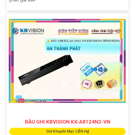
ĐẦU GHI KBVISION KX-A8124N2-VN
Giá Khuyến Mại: LIÊN H₫