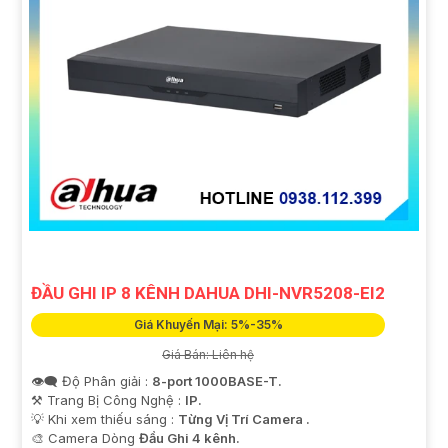
ĐẦU GHI IP 8 KÊNH DAHUA DHI-NVR5208-EI2
Giá Khuyến Mại: 5%-35%
Giá Bán: Liên hệ
👁️‍🗨 Độ Phân giải :
8-port 1000BASE-T.
⚒ Trang Bị Công Nghệ :
IP.
💡 Khi xem thiếu sáng :
Từng Vị Trí Camera .
🎨 Camera Dòng
Đầu Ghi 4 kênh.