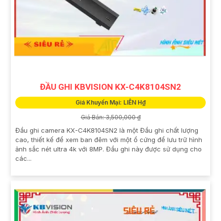
ĐẦU GHI KBVISION KX-C4K8104SN2
Giá Khuyến Mại: LIÊN H₫
Giá Bán: 3,500,000 ₫
Đầu ghi camera KX-C4K8104SN2 là một Đầu ghi chất lượng
cao, thiết kế để xem ban đêm với một ổ cứng để lưu trữ hình
ảnh sắc nét ultra 4k với 8MP. Đầu ghi này được sử dụng cho
các...