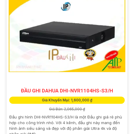
ĐẦU GHI DAHUA DHI-NVR1104HS-S3/H
Giá Khuyến Mại: 1,600,000 ₫
Giá Bán: 2,065,000 ₫
Đầu ghi hình DHI-NVR1104HS-S3/H là một Đầu ghi giá rẻ phù
hợp cho công trình nhỏ. Với 4 kênh, đầu ghi này mang đến
hình ảnh siêu sáng và đẹp với độ phân giải Ultra 4k và độ
phân giải 8MP