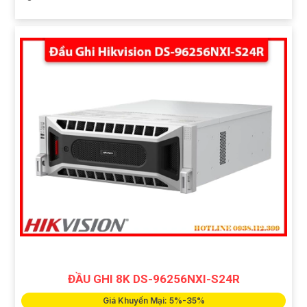
ĐẦU GHI 8K DS-96256NXI-S24R
Giá Khuyến Mại: 5%-35%