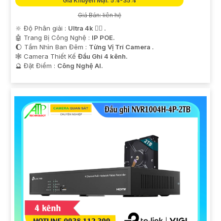
Giá Khuyến Mại: 5%-35%
Giá Bán: liên hệ
🔆 Độ Phân giải :
Ultra 4k 👍🏾 .
🤖️ Trang Bị Công Nghệ :
IP POE.
🌔 Tầm Nhìn Ban Đêm :
Từng Vị Trí Camera .
🕸️ Camera Thiết Kế
Đầu Ghi 4 kênh.
️🔮 Đặt Điểm :
Công Nghệ AI.