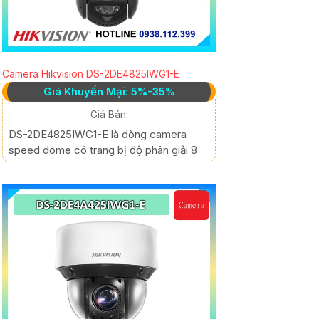
Camera Hikvision DS-2DE4825IWG1-E
Giá Khuyến Mại: 5%-35%
Giá Bán:
DS-2DE4825IWG1-E là dòng camera
speed dome có trang bị độ phân giải 8