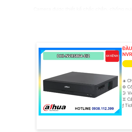
Camera được thiết kế chắc chắn, chống nước
trời, bạn có thể yên tâm mà không cần lo lắ
ĐẦU
NVR
☀️ Ch
⚙ Cô
🌛 V
♊ Cấ
️ƒ Tí