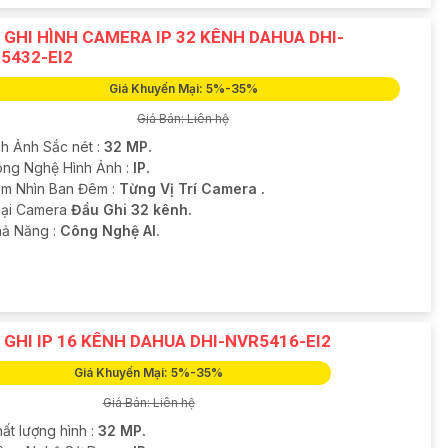
 GHI HÌNH CAMERA IP 32 KÊNH DAHUA DHI-
5432-EI2
Giá Khuyến Mại: 5%-35%
Giá Bán: Liên hệ
nh Ảnh Sắc nét :
32 MP.
ng Nghệ Hình Ảnh :
IP.
m Nhìn Ban Đêm :
Từng Vị Trí Camera .
Loại Camera
Đầu Ghi 32 kênh.
hả Năng :
Công Nghệ AI.
 GHI IP 16 KÊNH DAHUA DHI-NVR5416-EI2
Giá Khuyến Mại: 5%-35%
Giá Bán: Liên hệ
ất lượng hình :
32 MP.