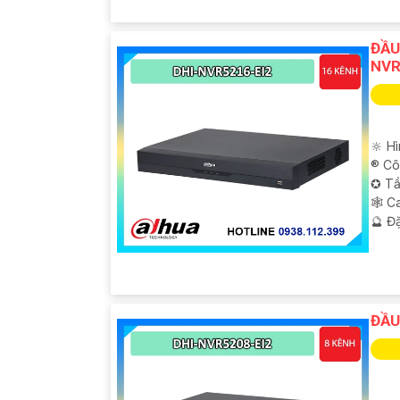
ĐẦU
NVR
🔆 H
®️ C
✪ Tầ
🕸️ 
️🔮 Đ
ĐẦU