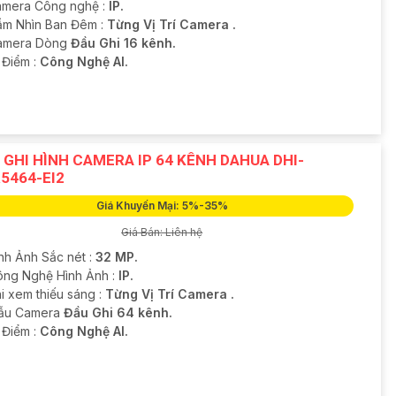
amera Công nghệ :
IP.
ầm Nhìn Ban Đêm :
Từng Vị Trí Camera .
amera Dòng
Đầu Ghi 16 kênh.
t Điểm :
Công Nghệ AI.
 GHI HÌNH CAMERA IP 64 KÊNH DAHUA DHI-
5464-EI2
Giá Khuyến Mại: 5%-35%
Giá Bán: Liên hệ
ình Ảnh Sắc nét :
32 MP.
Công Nghệ Hình Ảnh :
IP.
i xem thiếu sáng :
Từng Vị Trí Camera .
Mẫu Camera
Đầu Ghi 64 kênh.
t Điểm :
Công Nghệ AI.