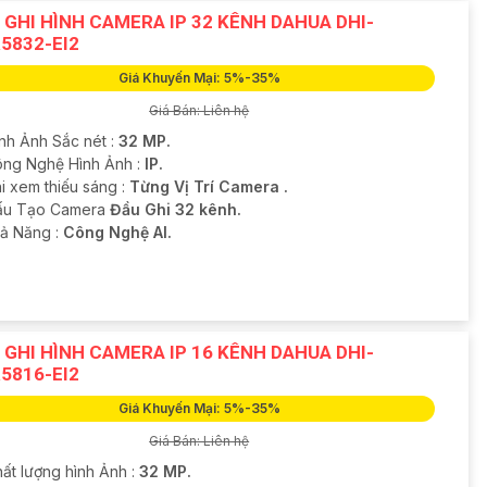
 GHI HÌNH CAMERA IP 32 KÊNH DAHUA DHI-
5832-EI2
Giá Khuyến Mại: 5%-35%
Giá Bán: Liên hệ
ình Ảnh Sắc nét :
32 MP.
ng Nghệ Hình Ảnh :
IP.
i xem thiếu sáng :
Từng Vị Trí Camera .
ấu Tạo Camera
Đầu Ghi 32 kênh.
hả Năng :
Công Nghệ AI.
 GHI HÌNH CAMERA IP 16 KÊNH DAHUA DHI-
5816-EI2
Giá Khuyến Mại: 5%-35%
Giá Bán: Liên hệ
hất lượng hình Ảnh :
32 MP.