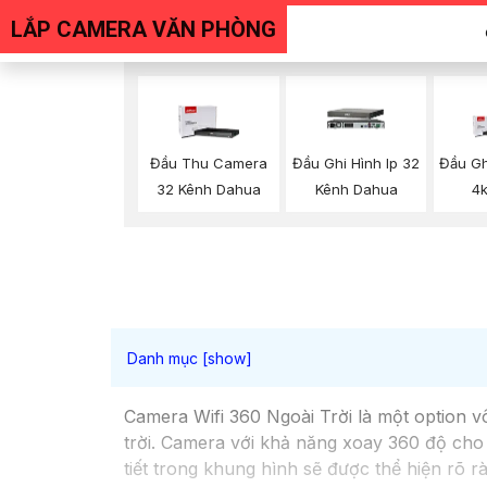
LẮP CAMERA VĂN PHÒNG
Đầu Thu Camera
Đầu Ghi Hình Ip 32
Đầu Gh
32 Kênh Dahua
Kênh Dahua
4
Camera Wifi 360 Ngoài Trời là một option v
trời. Camera với khả năng xoay 360 độ cho 
tiết trong khung hình sẽ được thể hiện rõ r