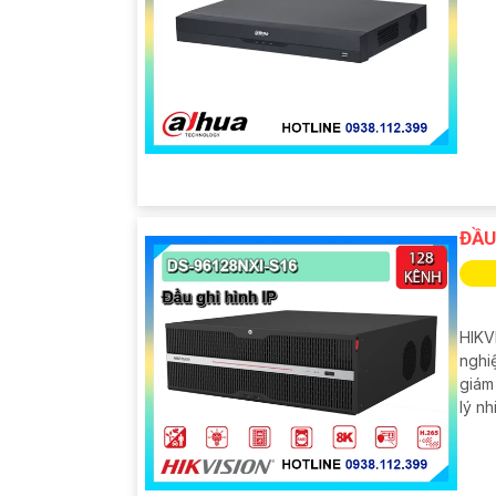
ĐẦU
HIKV
nghi
giám
lý nh