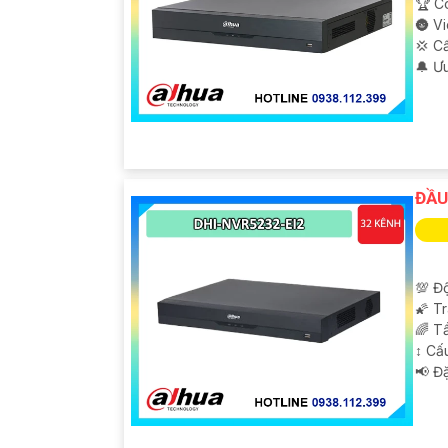
🏆 C
🌚 V
💢 C
️🔔 Ư
ĐẦU
💯 Độ
🌠 T
🌈 T
↕️ C
️📢 Đ