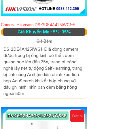
Camera Hikvision DS-2DE4A425IWG1-E
Giá Khuyến Mại: 5%-35%
Giá Bán:
DS-2DE4A425IWG1-E là dòng camera
được trang bị ống kính có thể zoom
quang học lên đến 25x, trang bị công
nghệ lấy nét tự động Self-learning, trang
bị tính năng Ai nhận diện chính xác tích
hợp AcuSearch khi kết hợp chung với
đầu ghi hình, nhìn ban đêm bằng hồng
ngoại 50m