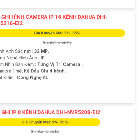
 GHI HÌNH CAMERA IP 16 KÊNH DAHUA DHI-
5216-EI2
Giá Khuyến Mại: 5%-35%
Giá Bán: Liên hệ
ình Ảnh Sắc nét :
32 MP.
ông Nghệ Hình Ảnh :
IP.
m Nhìn Ban Đêm :
Từng Vị Trí Camera .
Camera Thiết Kế
Đầu Ghi 4 kênh.
ặt Điểm :
Công Nghệ AI.
 GHI IP 8 KÊNH DAHUA DHI-NVR5208-EI2
Giá Khuyến Mại: 5%-35%
Giá Bán: Liên hệ