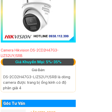
Camera Hikvision DS-2CD2H47G3-
LIZS2UY/SRB
Giá Khuyến Mại: 5%-35%
Giá Bán:
DS-2CD2H47G3-LIZS2UY/SRB là dòng
camera được trang bị ống kính có độ
phân giải 4
Góc Tư Vấn