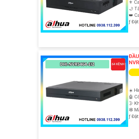
⚜️ C
🌙 T
👑 C
️ƒ Đặ
ĐẦU
NVR
☀️ H
🤖️ 
🌛 Kh
🕸️ 
️ƒ Đặ