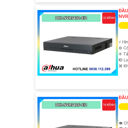
ĐẦU
NVR
️⚡ Hì
⚙ Cô
❈ Tầ
🎼️ 
️⌘ K
ĐẦU
👁 Ch