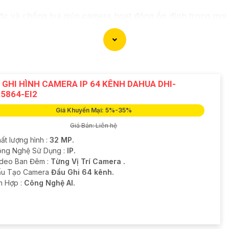
 và chống bụi giúp camera hoạt động ổn định trong mọi điều
ng về việc bị xâm nhập hoặc mất trội tài sản.
 GHI HÌNH CAMERA IP 64 KÊNH DAHUA DHI-
5864-EI2
Giá Khuyến Mại: 5%-35%
Giá Bán: Liên hệ
ất lượng hình :
32 MP.
ng Nghệ Sử Dụng :
IP.
ideo Ban Đêm :
Từng Vị Trí Camera .
u Tạo Camera
Đầu Ghi 64 kênh.
ch Hợp :
Công Nghệ AI.