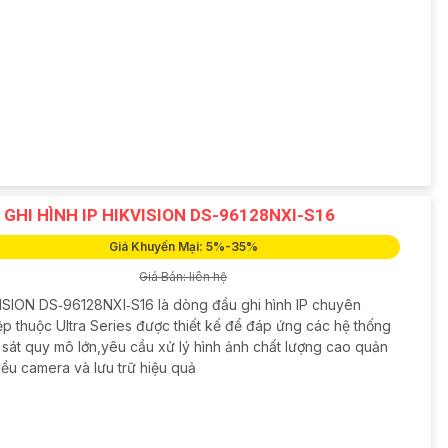
 GHI HÌNH IP HIKVISION DS-96128NXI-S16
Giá Khuyến Mại: 5%-35%
Giá Bán: liên hệ
ISION DS‑96128NXI‑S16 là dòng đầu ghi hình IP chuyên
ệp thuộc Ultra Series được thiết kế để đáp ứng các hệ thống
 sát quy mô lớn,yêu cầu xử lý hình ảnh chất lượng cao quản
iều camera và lưu trữ hiệu quả