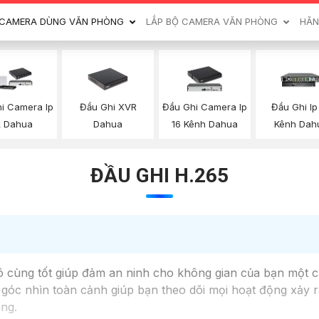
CAMERA DÙNG VĂN PHÒNG
LẮP BỘ CAMERA VĂN PHÒNG
HÃN
Đầu Ghi XVR
i Camera Ip
Đầu Ghi Camera Ip
Đầu Ghi Ip
Dahua
k Dahua
16 Kênh Dahua
Kênh Dah
ĐẦU GHI H.265
ô cùng tốt giúp đảm an ninh cho không gian của bạn một cá
góc nhìn toàn cảnh giúp bạn theo dõi mọi hoạt động xảy ra
àng.