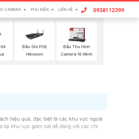
0938112399
G CAMERA
PHU KIỆN
LIÊN HỆ
 64
Đầu Ghi POE
Đầu Thu Hình
ua
Hikvision
Camera 16 Kênh
ch hiệu quả, đặc biệt là các khu vực ngoài
 tại khu vực giám sát dễ dàng với các chi