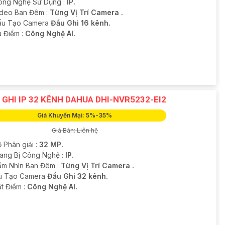
ông Nghệ Sử Dụng :
IP.
ideo Ban Đêm :
Từng Vị Trí Camera .
ấu Tạo Camera
Đầu Ghi 16 kênh.
u Điểm :
Công Nghệ AI.
 GHI IP 32 KÊNH DAHUA DHI-NVR5232-EI2
Giá Khuyến Mại: 5%-35%
Giá Bán: Liên hệ
 Phân giải :
32 MP.
rang Bị Công Nghệ :
IP.
ầm Nhìn Ban Đêm :
Từng Vị Trí Camera .
ấu Tạo Camera
Đầu Ghi 32 kênh.
ặt Điểm :
Công Nghệ AI.