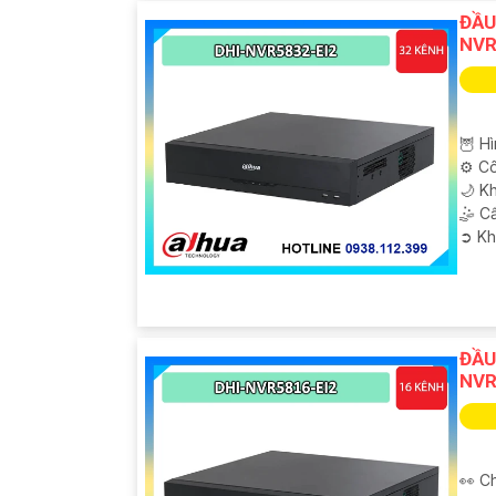
ĐẦU
NVR
🦉 H
⚙ Cô
🌙 Kh
🤹 C
️➲ K
'
ĐẦU
NVR
👀 C