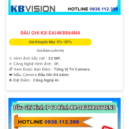
ĐẦU GHI KX-EAI4K8864N4
Giá Khuyến Mại: 5%-35%
Giá Bán: Liên Hệ
🔆 Hình Ảnh Sắc nét :
32 MP.
'
✳️ Công Nghệ Hình Ảnh :
IP.
🌈 Xem Được Ban Đêm :
Từng Vị Trí Camera .
👑 Mẫu Camera
Đầu Ghi 64 kênh.
️✤ Đặt Điểm :
Công Nghệ AI.