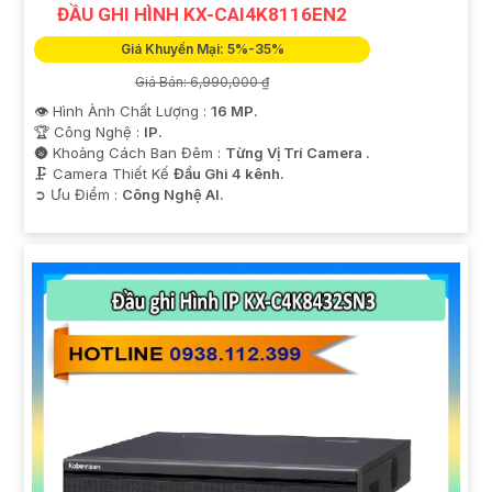
ĐẦU GHI HÌNH KX-CAI4K8116EN2
Giá Khuyến Mại: 5%-35%
Giá Bán: 6,990,000 ₫
👁 Hình Ành Chất Lượng :
16 MP.
🏆 Công Nghệ :
IP.
🌚 Khoảng Cách Ban Đêm :
Từng Vị Trí Camera .
🗜️ Camera Thiết Kế
Đầu Ghi 4 kênh.
️➲ Ưu Điểm :
Công Nghệ AI.