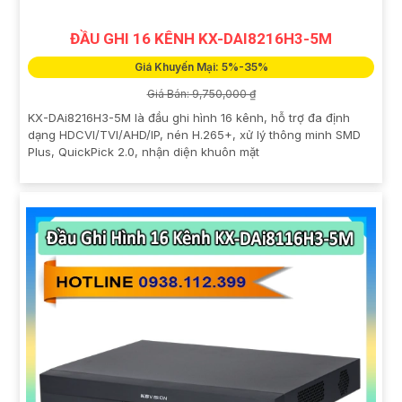
ĐẦU GHI 16 KÊNH KX-DAI8216H3-5M
Giá Khuyến Mại: 5%-35%
Giá Bán: 9,750,000 ₫
KX-DAi8216H3-5M là đầu ghi hình 16 kênh, hỗ trợ đa định
dạng HDCVI/TVI/AHD/IP, nén H.265+, xử lý thông minh SMD
Plus, QuickPick 2.0, nhận diện khuôn mặt