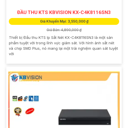
ĐẦU THU KTS KBVISION KX-C4K8116SN3
Giá Khuyến Mại: 3,550,000 ₫
Giá Bán: 4,890,000 ₫
Thiết bị Đầu thu KTS Ip Sắt Nét KX-C4K8116SN3 là một sản
phẩm tuyệt vời trong lĩnh vực giám sát. Với hình ảnh sắt nét
và chip SMD Plus, nó mang lại một trải nghiệm quan sát tuyệt
vời