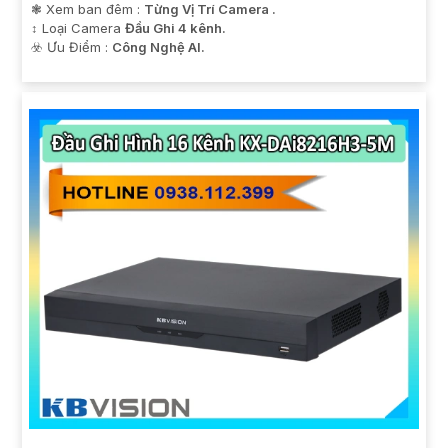
❃ Xem ban đêm :
Từng Vị Trí Camera .
↕️ Loại Camera
Đầu Ghi 4 kênh.
️☣️ Ưu Điểm :
Công Nghệ AI.