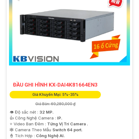
ĐẦU GHI HÌNH KX-DAI4K81664EN3
Giá Khuyến Mại: 5%-35%
Giá Bán: 69,280,000 ₫
👁 Độ sắc nét :
32 MP.
👍 Công Nghệ Camera :
IP.
⭐ Video Ban Đêm :
Từng Vị Trí Camera .
🕸️ Camera Theo Mẫu
Switch 64 port.
️👮 Tích Hợp :
Công Nghệ AI.