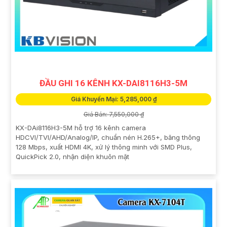
ĐẦU GHI 16 KÊNH KX-DAI8116H3-5M
Giá Khuyến Mại: 5,285,000 ₫
Giá Bán: 7,550,000 ₫
KX-DAi8116H3-5M hỗ trợ 16 kênh camera
HDCVI/TVI/AHD/Analog/IP, chuẩn nén H.265+, băng thông
128 Mbps, xuất HDMI 4K, xử lý thông minh với SMD Plus,
QuickPick 2.0, nhận diện khuôn mặt