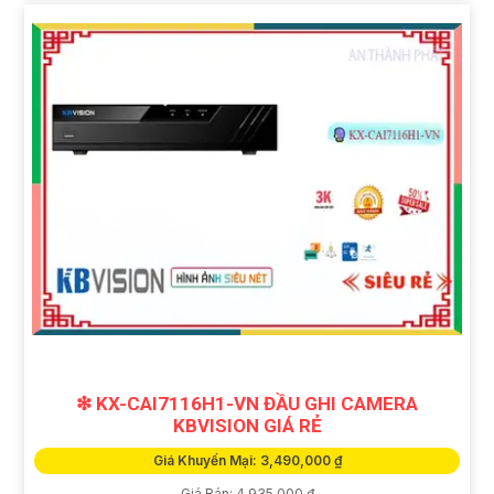
❇ KX-CAI7116H1-VN ĐẦU GHI CAMERA
KBVISION GIÁ RẺ
Giá Khuyến Mại: 3,490,000 ₫
Giá Bán: 4,935,000 ₫