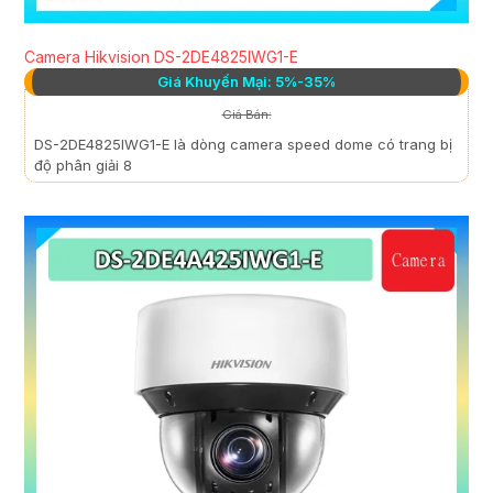
Camera Hikvision DS-2DE4825IWG1-E
Giá Khuyến Mại: 5%-35%
Giá Bán:
DS-2DE4825IWG1-E là dòng camera speed dome có trang bị
độ phân giải 8