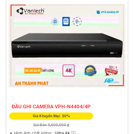
ĐẦU GHI CAMERA VPH-N4404/4P
Giá Khuyến Mại: 30%
Giá Bán: 5,500,000 ₫
☀️ Hình ảnh chất lượng :
Ultra 4k 👍🏾 .