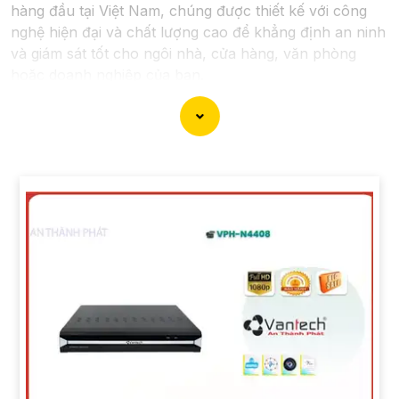
hàng đầu tại Việt Nam, chúng được thiết kế với công
nghệ hiện đại và chất lượng cao để khẳng định an ninh
và giám sát tốt cho ngôi nhà, cửa hàng, văn phòng
hoặc doanh nghiệp của bạn.
Vantech Việt Nam cung cấp các dòng sản phẩm
camera giám sát chất lượng cao như camera IP,
camera HD-TVI, camera AHD, camera wifi, camera
thông minh, và nhiều hơn nữa. Các sản phẩm của
Vantech được sản xuất theo tiêu chuẩn chất lượng cao,
đáng tin cậy và dễ sử dụng.
Điểm mạnh của Camera Vantech là chất lượng dịch vụ
tốt và hỗ trợ khách hàng chu đáo. Đội ngũ nhân viên
kỹ thuật chuyên nghiệp của Vantech sẽ giúp bạn lựa
chọn giải pháp camera phù hợp với nhu cầu và ngân
sách của bạn.
Nếu bạn đang tìm kiếm một giải pháp giám sát an ninh
tốt cho ngôi nhà hoặc doanh nghiệp của mình, Camera
Vantech Việt Nam là một lựa chọn hàng đầu mà bạn có
thể tin tưởng.