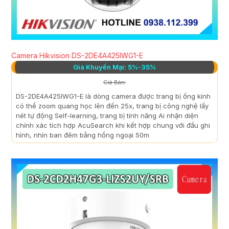
Camera Hikvision DS-2DE4A425IWG1-E
Giá Khuyến Mại: 5%-35%
Giá Bán:
DS-2DE4A425IWG1-E là dòng camera được trang bị ống kính
có thể zoom quang học lên đến 25x, trang bị công nghệ lấy
nét tự động Self-learning, trang bị tính năng Ai nhận diện
chính xác tích hợp AcuSearch khi kết hợp chung với đầu ghi
hình, nhìn ban đêm bằng hồng ngoại 50m