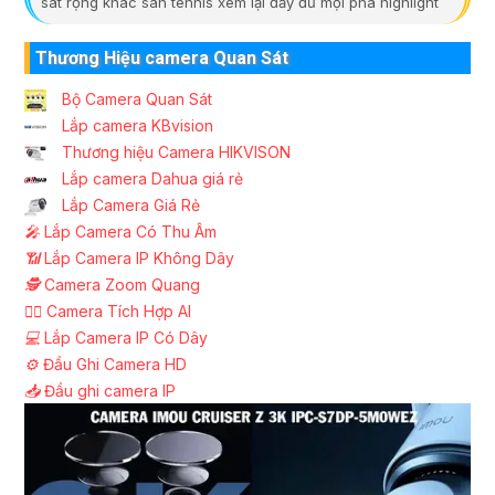
sát rộng khác sân tennis xem lại đầy đủ mọi pha highlight
Thương Hiệu camera Quan Sát
Bộ Camera Quan Sát
Lắp camera KBvision
Thương hiệu Camera HIKVISON
Lắp camera Dahua giá rẻ
Lắp Camera Giá Rẻ
️🎤️
Lắp Camera Có Thu Âm
📶
Lắp Camera IP Không Dây
🕵️
Camera Zoom Quang
🧛‍♀️
Camera Tích Hợp AI
💻
Lắp Camera IP Có Dây
⚙️
Đầu Ghi Camera HD
📥
Đầu ghi camera IP