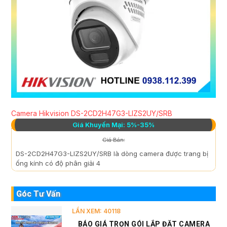
Camera Hikvision DS-2CD2H47G3-LIZS2UY/SRB
Giá Khuyến Mại: 5%-35%
Giá Bán:
DS-2CD2H47G3-LIZS2UY/SRB là dòng camera được trang bị
ống kính có độ phân giải 4
Góc Tư Vấn
LẦN XEM: 40118
BÁO GIÁ TRỌN GÓI LẮP ĐẶT CAMERA