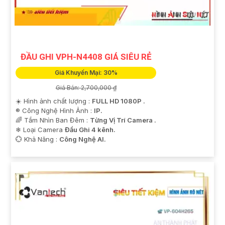
ĐẦU GHI VPH-N4408 GIÁ SIÊU RẺ
Giá Khuyến Mại: 30%
Giá Bán: 2,700,000 ₫
'
☀️ Hình ảnh chất lượng :
FULL HD 1080P .
®️ Công Nghệ Hình Ảnh :
IP.
🌈 Tầm Nhìn Ban Đêm :
Từng Vị Trí Camera .
❄ Loại Camera
Đầu Ghi 4 kênh.
️💮 Khả Năng :
Công Nghệ AI.