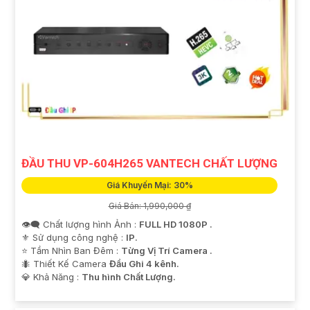
ĐẦU THU VP-604H265 VANTECH CHẤT LƯỢNG
Giá Khuyến Mại: 30%
Giá Bán: 1,990,000 ₫
👁️‍🗨 Chất lượng hình Ảnh :
FULL HD 1080P .
⚜️ Sử dụng công nghệ :
IP.
⭐ Tầm Nhìn Ban Đêm :
Từng Vị Trí Camera .
🐜 Thiết Kế Camera
Đầu Ghi 4 kênh.
️💎 Khả Năng :
Thu hình Chất Lượng.