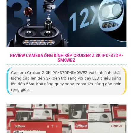
REVIEW CAMERA ỐNG KÍNH KÉP CRUISER Z 3K IPC-S7DP-
5M0WEZ
Camera Cruiser Z 3K IPC-S7DP-5M0WEZ với hình ảnh chất
lượng cao lên đến 3k, đèn trợ sáng với dãy LED chiếu sáng
lên đến 56m. Khả năng quay xoay, zoom 12x cùng góc nhìn
rộng giúp...