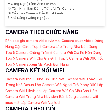
®️ Công Nghệ Hình Ảnh :
IP POE.
💡 Tầm Nhìn Ban Đêm :
Từng Vị Trí Camera .
🐜 Cấu Tạo Camera
Đầu Ghi 4 kênh.
️🎙 Khả Năng :
Công Nghệ AI.
CAMERA THEO CHỨC NĂNG
Bản báo giá camera wifi ezviz mới
Camera quay video Đóng
Hàng Cận Cảnh
Top 5 Camera Lắp Trong Nhà Nên Dùng
Top 5 Camera Chống Trộm
5 Camera Wifi Giá Rẻ Nên Dùng
Top 5 Camera Wifi Cho Gia Đình
Top 5 Camera Wifi 360 Tốt
Top 5 Camera Xem Mã Vạch Đơn Hàng
CAMERA KẾT NỐI WIFI
Camera Wifi Imou Cube Ghi Hình Nét
Camera Wifi Xoay 360
Trong Nhà Dahua
Lắp Camera Wifi Ngoài Trời Xoay 360
Lắp
Camera Wifi Hikvision
Lắp Camera Wifi Có Màu Ban Đêm
Camera Wifi Trong Nhà Kbvision
Bản báo giá camera wifi
imou mới
Lắp Camera Wifi Vantech
CAMERA THEO GÓI