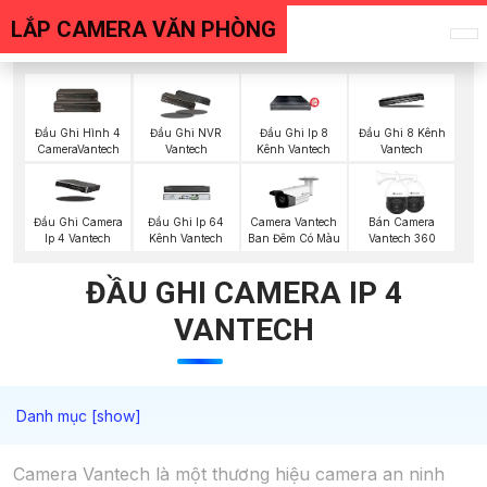
LẮP CAMERA VĂN PHÒNG
Đầu Ghi Hình 4
Đầu Ghi NVR
Đầu Ghi Ip 8
Đầu Ghi 8 Kênh
CameraVantech
Vantech
Kênh Vantech
Vantech
Đầu Ghi Camera
Đầu Ghi Ip 64
Camera Vantech
Bán Camera
Ip 4 Vantech
Kênh Vantech
Ban Đêm Có Màu
Vantech 360
ĐẦU GHI CAMERA IP 4
VANTECH
Camera Vantech là một thương hiệu camera an ninh