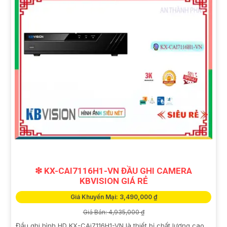
❇ KX-CAI7116H1-VN ĐẦU GHI CAMERA
KBVISION GIÁ RẺ
Giá Khuyến Mại: 3,490,000 ₫
Giá Bán: 4,935,000 ₫
Đầu ghi hình HD KX-CAi7116H1-VN là thiết bị chất lượng cao,