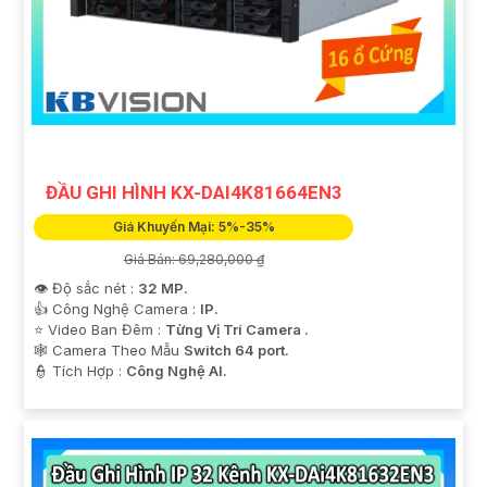
ĐẦU GHI HÌNH KX-DAI4K81664EN3
Giá Khuyến Mại: 5%-35%
Giá Bán: 69,280,000 ₫
👁 Độ sắc nét :
32 MP.
👍 Công Nghệ Camera :
IP.
⭐ Video Ban Đêm :
Từng Vị Trí Camera .
🕸️ Camera Theo Mẫu
Switch 64 port.
️👮 Tích Hợp :
Công Nghệ AI.