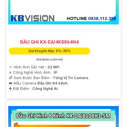
ĐẦU GHI KX-EAI4K8864N4
'
Giá Khuyến Mại: 5%-35%
Giá Bán: Liên Hệ
🔆 Hình Ảnh Sắc nét :
32 MP.
✳️ Công Nghệ Hình Ảnh :
IP.
🌈 Xem Được Ban Đêm :
Từng Vị Trí Camera .
👑 Mẫu Camera
Đầu Ghi 64 kênh.
️✤ Đặt Điểm :
Công Nghệ AI.