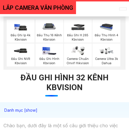
LẮP CAMERA VĂN PHÒNG
Đầu Ghi Ip 4k
Đầu Thu 16 Kênh
Đầu Ghi H.265
Đầu Thu Hình 4
Kbvision
Kbvision
Kbvision
Kbvision
Đầu Ghi NVR
Đầu Ghi Hình
Camera Chuẩn
Camera Ultra 3k
Kbvision
Kbvision
Onvif Hikvision
Dahua
ĐẦU GHI HÌNH 32 KÊNH
KBVISION
Chào bạn, dưới đây là một số câu giới thiệu cho việc