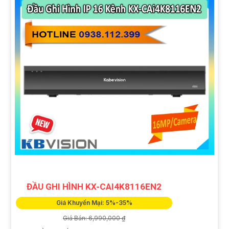
ĐẦU GHI HÌNH KX-CAI4K8116EN2
Giá Khuyến Mại: 5%-35%
Giá Bán: 6,990,000 ₫