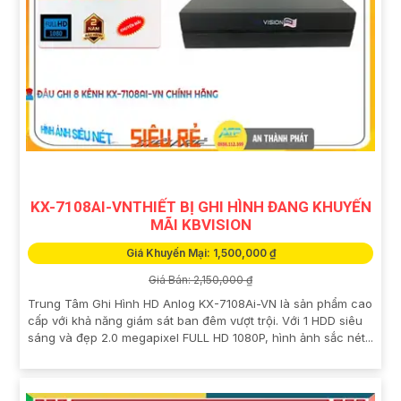
KX-7108AI-VNTHIẾT BỊ GHI HÌNH ĐANG KHUYẾN
MÃI KBVISION
Giá Khuyến Mại: 1,500,000 ₫
Giá Bán: 2,150,000 ₫
Trung Tâm Ghi Hình HD Anlog KX-7108Ai-VN là sản phẩm cao
cấp với khả năng giám sát ban đêm vượt trội. Với 1 HDD siêu
sáng và đẹp 2.0 megapixel FULL HD 1080P, hình ảnh sắc nét...