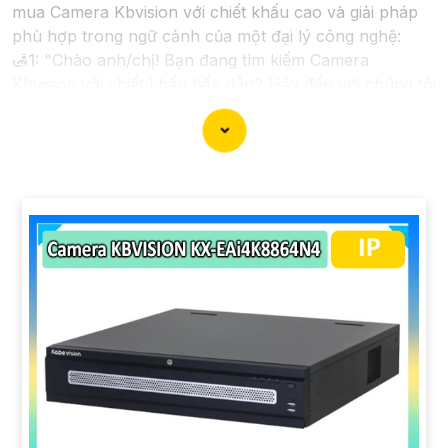
mua Camera Kbvision với chiết khấu cao và giải pháp
phù hợp trong ngữ cảnh của một đại lý công nghệ:
🛃
1:
"Chào anh/chị! Bạn đang tìm kiếm Camera
Kbvision với chiết khấu hấp dẫn? Hãy đến với chúng tôi
để nhận ưu đãi đặc biệt và được tư vấn về giải pháp
chính xác nhất cho nhu cầu an ninh của bạn!"
️🏅️
2:
"Bạn muốn mua Camera Kbvision với giá ưu đãi
và giải pháp phù hợp? Liên hệ ngay với chúng tôi để
được hỗ trợ tốt nhất từ đội ngũ chuyên gia có kinh
nghiệm!"
️🥈
3:
"Chúng tôi cam kết cung cấp Camera Kbvision
chính hãng với chiết khấu cao nhất trên thị trường.
Hãy đến với chúng tôi để trải nghiệm dịch vụ tốt nhất
và nhận được sự tư vấn chuyên nghiệp về giải pháp an
ninh cần thiết!"
Hy vọng những câu giới thiệu trên sẽ giúp bạn thành
công trong việc tiếp cận khách hàng và tăng cơ hội
bán hàng của bạn. Nếu có bất kỳ yêu cầu hay câu hỏi
nào khác, bạn có thể chia sẻ để tôi hỗ trợ bạn tốt hơn!