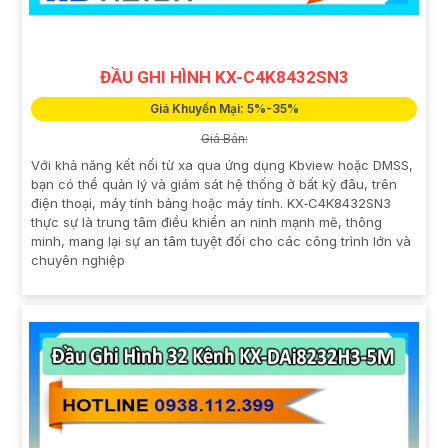
ĐẦU GHI HÌNH KX-C4K8432SN3
Giá Khuyến Mại: 5%-35%
Giá Bán:
Với khả năng kết nối từ xa qua ứng dụng Kbview hoặc DMSS,
bạn có thể quản lý và giám sát hệ thống ở bất kỳ đâu, trên
điện thoại, máy tính bảng hoặc máy tính. KX‑C4K8432SN3
thực sự là trung tâm điều khiển an ninh mạnh mẽ, thông
minh, mang lại sự an tâm tuyệt đối cho các công trình lớn và
chuyên nghiệp