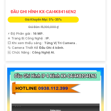
ĐẦU GHI HÌNH KX-CAI4K8416EN2
Giá Khuyến Mại: 5%-35%
Giá Bán: 15,100,000 ₫
️⚡ Độ Phân giải :
16 MP.
✳️ Trang Bị Công Nghệ :
IP.
💥 Khi xem thiếu sáng :
Từng Vị Trí Camera .
🔩 Camera Thiết Kế
Đầu Ghi 4 kênh.
️🆑 Chức Năng :
Công Nghệ AI.