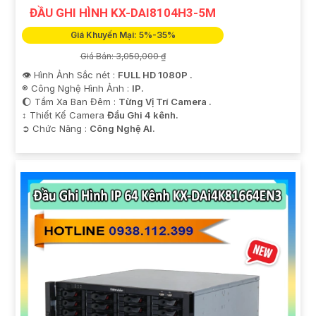
ĐẦU GHI HÌNH KX-DAI8104H3-5M
Giá Khuyến Mại: 5%-35%
Giá Bán: 3,050,000 ₫
👁 Hình Ảnh Sắc nét :
FULL HD 1080P .
®️ Công Nghệ Hình Ảnh :
IP.
🌔 Tầm Xa Ban Đêm :
Từng Vị Trí Camera .
↕️ Thiết Kế Camera
Đầu Ghi 4 kênh.
️➲ Chức Năng :
Công Nghệ AI.