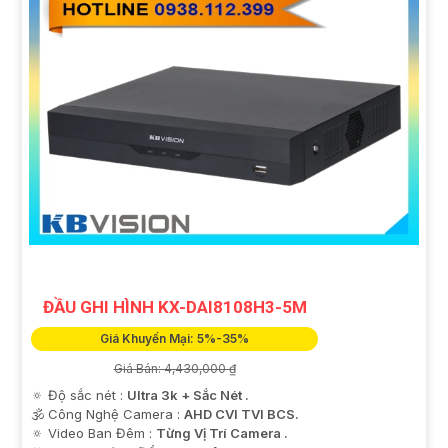
ĐẦU GHI HÌNH KX-DAI8108H3-5M
Giá Khuyến Mại: 5%-35%
Giá Bán: 4,430,000 ₫
🔅 Độ sắc nét :
Ultra 3k + Sắc Nét .
🕉️ Công Nghệ Camera :
AHD CVI TVI BCS.
🔅 Video Ban Đêm :
Từng Vị Trí Camera .