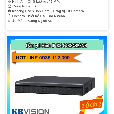
👁 Hình Ành Chất Lượng :
16 MP.
🏆 Công Nghệ :
IP.
🌚 Khoảng Cách Ban Đêm :
Từng Vị Trí Camera .
🗜️ Camera Thiết Kế
Đầu Ghi 4 kênh.
️➲ Ưu Điểm :
Công Nghệ AI.