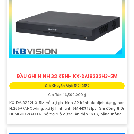
ĐẦU GHI HÌNH 32 KÊNH KX-DAI8232H3-5M
Giá Khuyến Mại: 5%-35%
Giá Bán: 16,590,000 ₫
KX-DAi8232H3-5M hỗ trợ ghi hình 32 kênh đa định dạng, nén
H.265+/AI-Coding, xử lý hình ảnh 5M-N@12fps. Ghi đồng thời
HDMI 4K/VGA/TV, hỗ trợ 2 ổ cứng lên đến 16TB, băng thông...