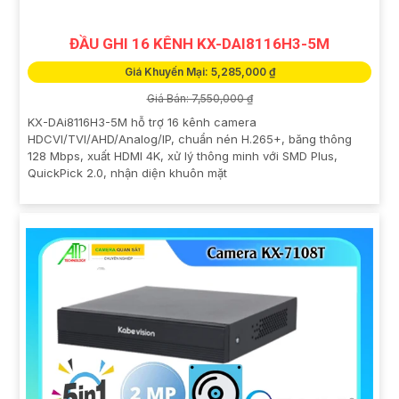
ĐẦU GHI 16 KÊNH KX-DAI8116H3-5M
Giá Khuyến Mại: 5,285,000 ₫
Giá Bán: 7,550,000 ₫
KX-DAi8116H3-5M hỗ trợ 16 kênh camera
HDCVI/TVI/AHD/Analog/IP, chuẩn nén H.265+, băng thông
128 Mbps, xuất HDMI 4K, xử lý thông minh với SMD Plus,
QuickPick 2.0, nhận diện khuôn mặt