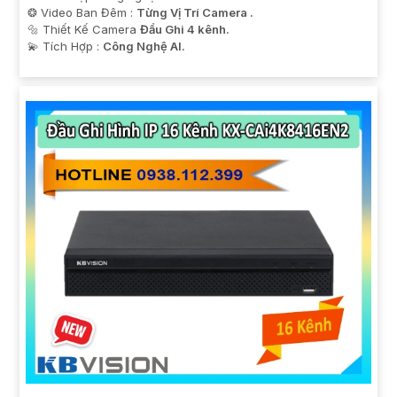
❂ Video Ban Đêm :
Từng Vị Trí Camera .
🔩 Thiết Kế Camera
Đầu Ghi 4 kênh.
️💫 Tích Hợp :
Công Nghệ AI.