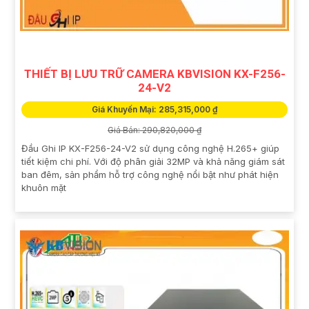
THIẾT BỊ LƯU TRỮ CAMERA KBVISION KX-F256-
24-V2
Giá Khuyến Mại: 285,315,000 ₫
Giá Bán: 290,820,000 ₫
Đầu Ghi IP KX-F256-24-V2 sử dụng công nghệ H.265+ giúp
tiết kiệm chi phí. Với độ phân giải 32MP và khả năng giám sát
ban đêm, sản phẩm hỗ trợ công nghệ nổi bật như phát hiện
khuôn mặt