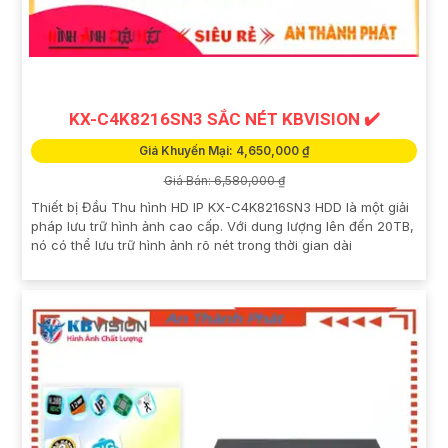
KX-C4K8216SN3 SẮC NÉT KBVISION ✔️
Giá Khuyến Mại: 4,650,000 ₫
Giá Bán: 6,580,000 ₫
Thiết bị Đầu Thu hình HD IP KX-C4K8216SN3 HDD là một giải
pháp lưu trữ hình ảnh cao cấp. Với dung lượng lên đến 20TB,
nó có thể lưu trữ hình ảnh rõ nét trong thời gian dài