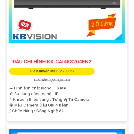
ĐẦU GHI HÌNH KX-CAI4K8204EN2
Giá Khuyến Mại: 5%-35%
Giá Bán: 7,590,000 ₫
☀️ Hình ảnh chất lượng :
16 MP.
🌠 Sử dụng công nghệ :
IP.
⭐ Khi xem thiếu sáng :
Từng Vị Trí Camera .
🐜 Mẫu Camera
Đầu Ghi 4 kênh.
️ƒ Chức Năng :
Công Nghệ AI.