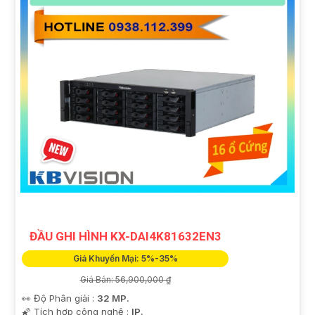
ĐẦU GHI HÌNH KX-DAI4K81632EN3
Giá Khuyến Mại: 5%-35%
Giá Bán: 56,900,000 ₫
👀 Độ Phân giải :
32 MP.
🌠 Tích hợp công nghệ :
IP.