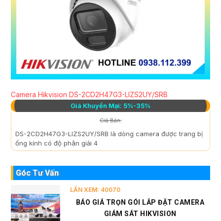
Camera Hikvision DS-2CD2H47G3-LIZS2UY/SRB
Giá Khuyến Mại: 5%-35%
Giá Bán:
DS-2CD2H47G3-LIZS2UY/SRB là dòng camera được trang bị
ống kính có độ phân giải 4
Góc Tư Vấn
LẦN XEM: 40070
BÁO GIÁ TRỌN GÓI LẮP ĐẶT CAMERA
GIÁM SÁT HIKVISION