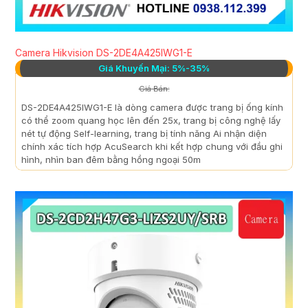
Camera Hikvision DS-2DE4A425IWG1-E
Giá Khuyến Mại: 5%-35%
Giá Bán:
DS-2DE4A425IWG1-E là dòng camera được trang bị ống kính
có thể zoom quang học lên đến 25x, trang bị công nghệ lấy
nét tự động Self-learning, trang bị tính năng Ai nhận diện
chính xác tích hợp AcuSearch khi kết hợp chung với đầu ghi
hình, nhìn ban đêm bằng hồng ngoại 50m