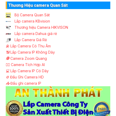
Thương Hiệu camera Quan Sát
Bộ Camera Quan Sát
Lắp camera KBvision
Thương hiệu Camera HIKVISON
Lắp camera Dahua giá rẻ
Lắp Camera Giá Rẻ
️🎤️
Lắp Camera Có Thu Âm
📶
Lắp Camera IP Không Dây
🕵️
Camera Zoom Quang
🧛‍♀️
Camera Tích Hợp AI
💻
Lắp Camera IP Có Dây
⚙️
Đầu Ghi Camera HD
📥
Đầu ghi camera IP