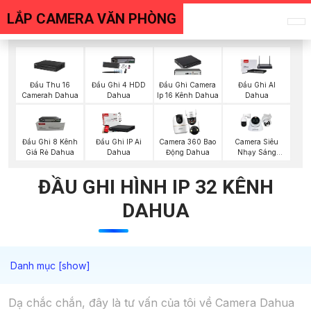
LẮP CAMERA VĂN PHÒNG
Đầu Thu 16
Đầu Ghi 4 HDD
Đầu Ghi Camera
Đầu Ghi AI
Camerah Dahua
Dahua
Ip 16 Kênh Dahua
Dahua
Đầu Ghi 8 Kênh
Đầu Ghi IP Ai
Camera 360 Bao
Camera Siêu
Giá Rẻ Dahua
Dahua
Động Dahua
Nhạy Sáng
Dahua
ĐẦU GHI HÌNH IP 32 KÊNH
DAHUA
Dạ chắc chắn, đây là tư vấn của tôi về Camera Dahua