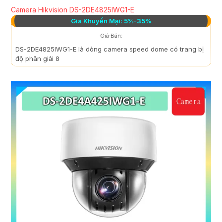
Camera Hikvision DS-2DE4825IWG1-E
Giá Khuyến Mại: 5%-35%
Giá Bán:
DS-2DE4825IWG1-E là dòng camera speed dome có trang bị
độ phân giải 8