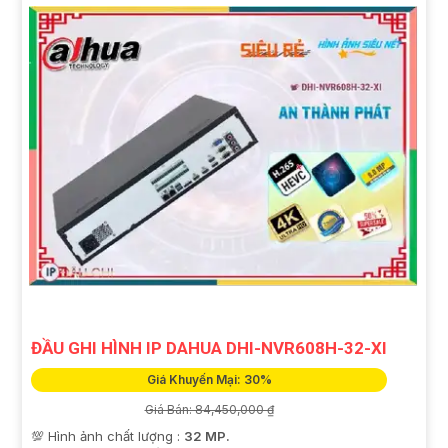
ĐẦU GHI HÌNH IP DAHUA DHI-NVR608H-32-XI
Giá Khuyến Mại: 30%
Giá Bán: 84,450,000 ₫
💯 Hình ảnh chất lượng :
32 MP.