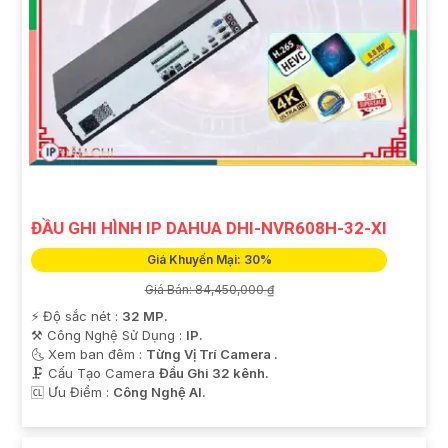
ĐẦU GHI HÌNH IP DAHUA DHI-NVR608H-32-XI
Giá Khuyến Mại: 30%
Giá Bán: 84,450,000 ₫
️⚡ Độ sắc nét :
32 MP.
⚒ Công Nghệ Sử Dụng :
IP.
🌜 Xem ban đêm :
Từng Vị Trí Camera .
🗜️ Cấu Tạo Camera
Đầu Ghi 32 kênh.
️🆑 Ưu Điểm :
Công Nghệ AI.