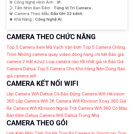
⚙ Công Nghệ Hình Ảnh :
IP.
🌛 Tầm Nhìn Ban Đêm :
Từng Vị Trí Camera .
💎 Camera Theo Mẫu
Đầu Ghi 32 kênh.
️♚ Khả Năng :
Công Nghệ AI.
CAMERA THEO CHỨC NĂNG
Top 5 Camera Xem Mã Vạch Vận Đơn
Top 5 Camera Chống
Trộm
Những camera quay video đóng hàng chi tiết
Báo giá
camera 2 mắt ezviz
Loại camera nào tốt nhất giá rẻ
Báo Giá
Camera Dahua
Top 5 Camera Cho Kho Hàng Nên Dùng
Báo
giá camera wifi
CAMERA KẾT NỐI WIFI
Lắp Camera Wifi Dahua Có Báo Động
Camera Wifi Hikvision
360
Lắp Camera Wifi 2K
Camera Wifi Kbvision Xoay 360 Giá
Rẻ
Camera Wifi Kbvision Ngoài Trời
Camera Wifi 360 Có Màu
Ban Đêm Dahua
Camera Wifi Dahua Trong Nhà
CAMERA THEO GÓI
Linh Kiện Máy Tính Giá Rẻ
Trọn Bộ Camera Ip Visioncop
Trọn