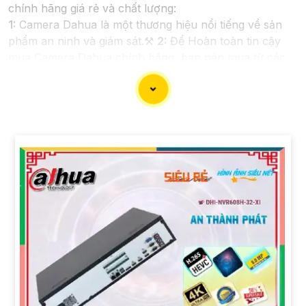
chính hãng giá rẻ và chất lượng:
1:
Camera Dahua là một thương hiệu nổi tiếng về sản
phẩm an ninh và giám sát.⚒
2:
Để Hoàn toàn tin cậy
mua Camera Dahua chính hãng, bạn nên mua từ các
cửa hàng uy tín hoặc các đại lý chính thức của
Dahua.☄️
3:
Mức giá của Camera Dahua có thể thay đổi
tùy vào model và chức năng của camera. Bạn nên tìm
hiểu kỹ trước khi đầu tư.🎖️
4:
Chất lượng của Camera
Dahua được đánh giá cao với độ phân giải cao, tính
năng thông minh và độ tin cậy.💖
5:
Nếu bạn muốn tìm
camera Dahua giá rẻ, bạn có thể tham khảo trên các
website thương mại điện tử hoặc tại các cửa hàng điện
tử.
Hy vọng rằng những thông tin trên sẽ giúp bạn chọn
lựa được Camera Dahua chính hãng, giá rẻ và chất
lượng. Nếu bạn có thêm câu hỏi hoặc cần tư vấn thêm,
đừng ngần ngại để lại Cung cấp cho công trình biết.