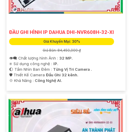
ĐẦU GHI HÌNH IP DAHUA DHI-NVR608H-32-XI
'
Giá Khuyến Mại: 30%
Giá Bán: 84,450,000 ₫
👁️‍🗨 Chất lượng hình Ảnh :
32 MP.
✳️ Sử dụng công nghệ :
IP.
🌔 Tầm Nhìn Ban Đêm :
Từng Vị Trí Camera .
🛡 Thiết Kế Camera
Đầu Ghi 32 kênh.
️💠 Khả Năng :
Công Nghệ AI.