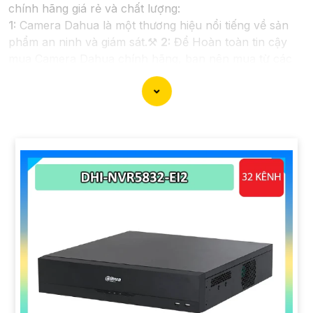
chính hãng giá rẻ và chất lượng:
1:
Camera Dahua là một thương hiệu nổi tiếng về sản
phẩm an ninh và giám sát.⚒
2:
Để Hoàn toàn tin cậy
mua Camera Dahua chính hãng, bạn nên mua từ các
cửa hàng uy tín hoặc các đại lý chính thức của
Dahua.☄️
3:
Mức giá của Camera Dahua có thể thay đổi
tùy vào model và chức năng của camera. Bạn nên tìm
hiểu kỹ trước khi đầu tư.🎖️
4:
Chất lượng của Camera
Dahua được đánh giá cao với độ phân giải cao, tính
năng thông minh và độ tin cậy.💖
5:
Nếu bạn muốn tìm
camera Dahua giá rẻ, bạn có thể tham khảo trên các
website thương mại điện tử hoặc tại các cửa hàng điện
tử.
Hy vọng rằng những thông tin trên sẽ giúp bạn chọn
lựa được Camera Dahua chính hãng, giá rẻ và chất
lượng. Nếu bạn có thêm câu hỏi hoặc cần tư vấn thêm,
đừng ngần ngại để lại Cung cấp cho công trình biết.