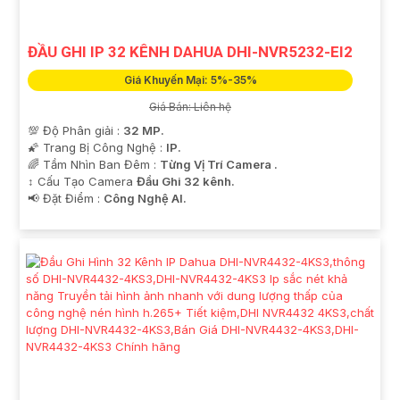
ĐẦU GHI IP 32 KÊNH DAHUA DHI-NVR5232-EI2
Giá Khuyến Mại: 5%-35%
Giá Bán: Liên hệ
💯 Độ Phân giải :
32 MP.
🌠 Trang Bị Công Nghệ :
IP.
🌈 Tầm Nhìn Ban Đêm :
Từng Vị Trí Camera .
↕️ Cấu Tạo Camera
Đầu Ghi 32 kênh.
️📢 Đặt Điểm :
Công Nghệ AI.