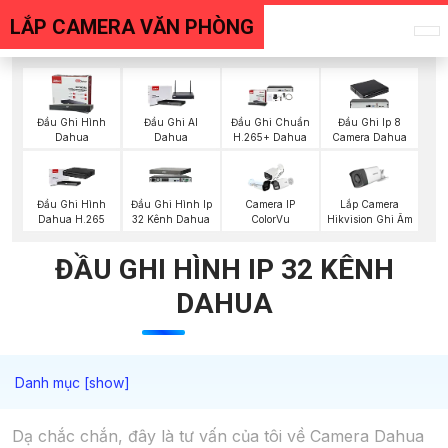
LẮP CAMERA VĂN PHÒNG
Đầu Ghi Hình
Đầu Ghi AI
Đầu Ghi Chuẩn
Đầu Ghi Ip 8
Dahua
Dahua
H.265+ Dahua
Camera Dahua
Lắp Camera
Đầu Ghi Hình
Đầu Ghi Hình Ip
Camera IP
Hikvision Ghi Âm
Dahua H.265
32 Kênh Dahua
ColorVu
ĐẦU GHI HÌNH IP 32 KÊNH
DAHUA
Dạ chắc chắn, đây là tư vấn của tôi về Camera Dahua