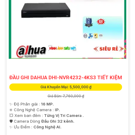
ĐẦU GHI DAHUA DHI-NVR4232-4KS3 TIẾT KIỆM
Giá Khuyến Mại: 5,500,000 ₫
Giá Bán: 7,760,000 ₫
✨ Độ Phân giải :
16 MP.
✳️ Công Nghệ Camera :
IP.
💥 Xem ban đêm :
Từng Vị Trí Camera .
🛡 Camera Dòng
Đầu Ghi 32 kênh.
️✨ Ưu Điểm :
Công Nghệ AI.