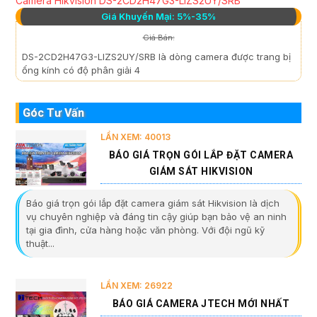
Camera Hikvision DS-2CD2H47G3-LIZS2UY/SRB
Giá Khuyến Mại: 5%-35%
Giá Bán:
DS-2CD2H47G3-LIZS2UY/SRB là dòng camera được trang bị
ống kính có độ phân giải 4
Góc Tư Vấn
LẦN XEM: 40013
BÁO GIÁ TRỌN GÓI LẮP ĐẶT CAMERA
GIÁM SÁT HIKVISION
Báo giá trọn gói lắp đặt camera giám sát Hikvision là dịch
vụ chuyên nghiệp và đáng tin cậy giúp bạn bảo vệ an ninh
tại gia đình, cửa hàng hoặc văn phòng. Với đội ngũ kỹ
thuật...
LẦN XEM: 26922
BÁO GIÁ CAMERA JTECH MỚI NHẤT