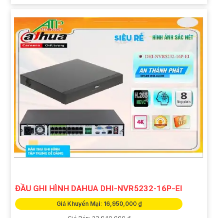
ĐẦU GHI HÌNH DAHUA DHI-NVR5232-16P-EI
Giá Khuyến Mại: 16,950,000 ₫