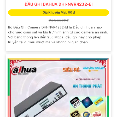
ĐẦU GHI DAHUA DHI-NVR4232-EI
Giá Khuyến Mại: 00 ₫
Giá Bán: 00 ₫
Bộ Đầu Ghi Camera DHI-NVR4232-EI là Đầu ghi hoàn hảo
cho việc giám sát và lưu trữ hình ảnh từ các camera an ninh.
Với băng thông lên đến 256 Mbps, đầu ghi này cho phép
truyền tải dữ liệu mượt mà và không bị gián đoạn