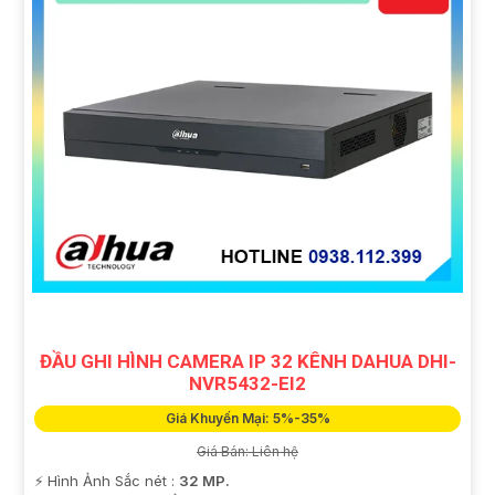
ĐẦU GHI HÌNH CAMERA IP 32 KÊNH DAHUA DHI-
NVR5432-EI2
Giá Khuyến Mại: 5%-35%
Giá Bán: Liên hệ
️⚡ Hình Ảnh Sắc nét :
32 MP.