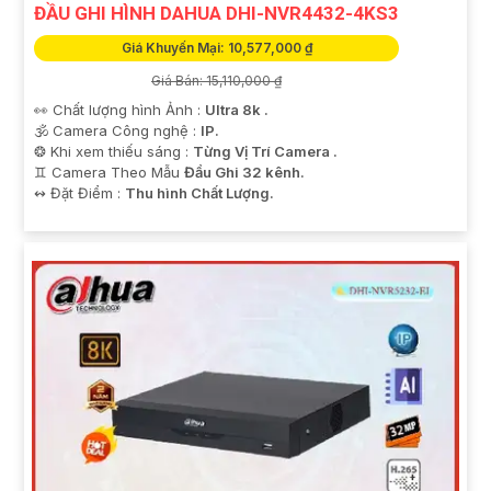
ĐẦU GHI HÌNH DAHUA DHI-NVR4432-4KS3
Giá Khuyến Mại: 10,577,000 ₫
Giá Bán: 15,110,000 ₫
👀 Chất lượng hình Ảnh :
Ultra 8k .
🕉️ Camera Công nghệ :
IP.
❂ Khi xem thiếu sáng :
Từng Vị Trí Camera .
♊ Camera Theo Mẫu
Đầu Ghi 32 kênh.
️↭ Đặt Điểm :
Thu hình Chất Lượng.