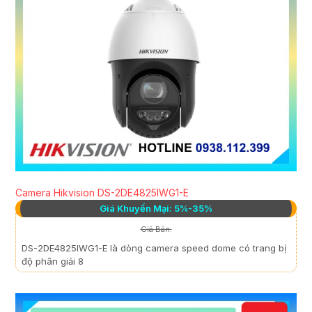
Camera Hikvision DS-2DE4825IWG1-E
Giá Khuyến Mại: 5%-35%
Giá Bán:
DS-2DE4825IWG1-E là dòng camera speed dome có trang bị
độ phân giải 8