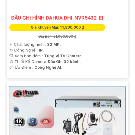
ĐẦU GHI HÌNH DAHUA DHI-NVR5432-EI
Giá Khuyến Mại: 14,800,000 ₫
Giá Bán: 21,000,000 ₫
✨ Chất lượng hình :
32 MP.
⚙ Công Nghệ :
IP.
💥 Xem ban đêm :
Từng Vị Trí Camera .
🎨 Thiết Kế Camera
Đầu Ghi 32 kênh.
️ლ Ưu Điểm :
Công Nghệ AI.