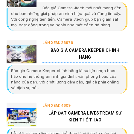
Báo giá Camera Jtech mới nhất mang đến
cho bạn những giải pháp an ninh hiệu quả và đáng tin cậy.
Với công nghệ tiên tiến, Camera Jtech giúp bạn giám sát
mọi hoạt động trong và ngoài nhà một cách dễ dàng
LẦN XEM: 26976
BÁO GIÁ CAMERA KEEPER CHÍNH
HÃNG
Báo giá Camera Keeper chính hãng là sự lựa chọn hoàn
hảo cho hệ thống an ninh gia đình, văn phòng hoặc cửa
hàng của bạn. Với chất lượng đảm bảo, giá cả phải chăng
và dịch vụ hỗ...
LẦN XEM: 4609
LẮP ĐẶT CAMERA LIVESTREAM SỰ
KIỆN THỂ THAO
Lắp đặt camera livestream thể thao là giải pháp giúp ghi