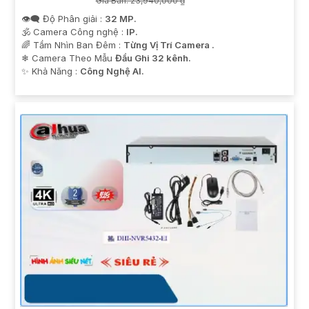
Giá Bán: 23,940,000 ₫
👁️‍🗨 Độ Phân giải :
32 MP.
🕉️ Camera Công nghệ :
IP.
🌈 Tầm Nhìn Ban Đêm :
Từng Vị Trí Camera .
❄ Camera Theo Mẫu
Đầu Ghi 32 kênh.
️✨ Khả Năng :
Công Nghệ AI.