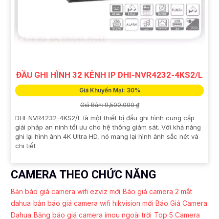
ĐẦU GHI HÌNH 32 KÊNH IP DHI-NVR4232-4KS2/L
Giá Khuyến Mại: 30%
Giá Bán: 9,500,000 ₫
DHI-NVR4232-4KS2/L là một thiết bị đầu ghi hình cung cấp
giải pháp an ninh tối ưu cho hệ thống giám sát. Với khả năng
ghi lại hình ảnh 4K Ultra HD, nó mang lại hình ảnh sắc nét và
chi tiết
CAMERA THEO CHỨC NĂNG
Bản báo giá camera wifi ezviz mới
Báo giá camera 2 mắt
dahua
bản báo giá camera wifi hikvision mới
Báo Giá Camera
Dahua
Bảng báo giá camera imou ngoài trời
Top 5 Camera