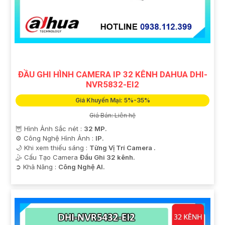
'
ĐẦU GHI HÌNH CAMERA IP 32 KÊNH DAHUA DHI-
NVR5832-EI2
Giá Khuyến Mại: 5%-35%
Giá Bán: Liên hệ
🦉 Hình Ảnh Sắc nét :
32 MP.
⚙ Công Nghệ Hình Ảnh :
IP.
🌙 Khi xem thiếu sáng :
Từng Vị Trí Camera .
🤹 Cấu Tạo Camera
Đầu Ghi 32 kênh.
️➲ Khả Năng :
Công Nghệ AI.