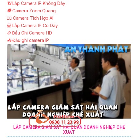
📶
Lắp Camera IP Không Dây
🕵️
Camera Zoom Quang
🧛‍♀️
Camera Tích Hợp AI
💻
Lắp Camera IP Có Dây
⚙️
Đầu Ghi Camera HD
📥
Đầu ghi camera IP
LẮP CAMERA GIÁM SÁT HẢI QUAN DOANH NGHIỆP CHẾ
XUẤT