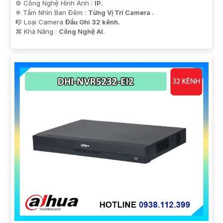
⚙ Công Nghệ Hình Ảnh :
IP.
❈ Tầm Nhìn Ban Đêm :
Từng Vị Trí Camera .
🎼️ Loại Camera
Đầu Ghi 32 kênh.
️⌘ Khả Năng :
Công Nghệ AI.