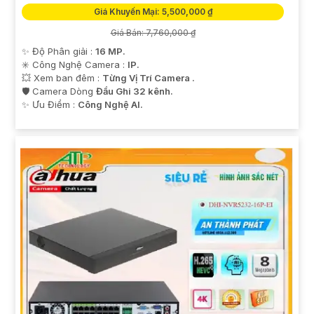
Giá Khuyến Mại: 5,500,000 ₫
Giá Bán: 7,760,000 ₫
✨ Độ Phân giải :
16 MP.
✳️ Công Nghệ Camera :
IP.
💥 Xem ban đêm :
Từng Vị Trí Camera .
🛡 Camera Dòng
Đầu Ghi 32 kênh.
️✨ Ưu Điểm :
Công Nghệ AI.