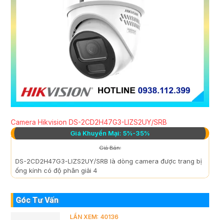
Camera Hikvision DS-2CD2H47G3-LIZS2UY/SRB
Giá Khuyến Mại: 5%-35%
Giá Bán:
DS-2CD2H47G3-LIZS2UY/SRB là dòng camera được trang bị
ống kính có độ phân giải 4
Góc Tư Vấn
LẦN XEM: 40136