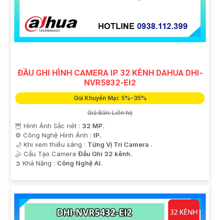
'
ĐẦU GHI HÌNH CAMERA IP 32 KÊNH DAHUA DHI-
NVR5832-EI2
Giá Khuyến Mại: 5%-35%
Giá Bán: Liên hệ
🦉 Hình Ảnh Sắc nét :
32 MP.
⚙ Công Nghệ Hình Ảnh :
IP.
🌙 Khi xem thiếu sáng :
Từng Vị Trí Camera .
🤹 Cấu Tạo Camera
Đầu Ghi 32 kênh.
️➲ Khả Năng :
Công Nghệ AI.