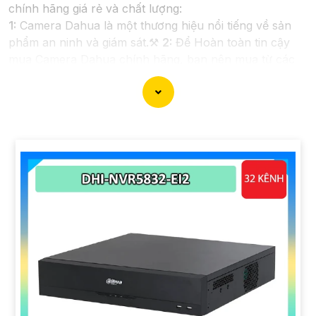
chính hãng giá rẻ và chất lượng:
1:
Camera Dahua là một thương hiệu nổi tiếng về sản
phẩm an ninh và giám sát.⚒
2:
Để Hoàn toàn tin cậy
mua Camera Dahua chính hãng, bạn nên mua từ các
cửa hàng uy tín hoặc các đại lý chính thức của
Dahua.☄️
3:
Mức giá của Camera Dahua có thể thay đổi
tùy vào model và chức năng của camera. Bạn nên tìm
hiểu kỹ trước khi đầu tư.🎖️
4:
Chất lượng của Camera
Dahua được đánh giá cao với độ phân giải cao, tính
năng thông minh và độ tin cậy.💖
5:
Nếu bạn muốn tìm
camera Dahua giá rẻ, bạn có thể tham khảo trên các
website thương mại điện tử hoặc tại các cửa hàng điện
tử.
Hy vọng rằng những thông tin trên sẽ giúp bạn chọn
lựa được Camera Dahua chính hãng, giá rẻ và chất
lượng. Nếu bạn có thêm câu hỏi hoặc cần tư vấn thêm,
đừng ngần ngại để lại Cung cấp cho công trình biết.