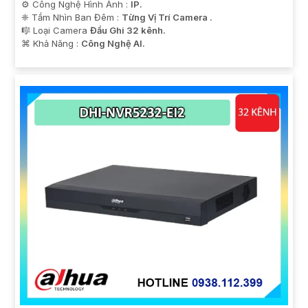
⚙ Công Nghệ Hình Ảnh :
IP.
❈ Tầm Nhìn Ban Đêm :
Từng Vị Trí Camera .
🎼️ Loại Camera
Đầu Ghi 32 kênh.
️⌘ Khả Năng :
Công Nghệ AI.