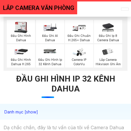
LẮP CAMERA VĂN PHÒNG
Đầu Ghi Hình
Đầu Ghi AI
Đầu Ghi Chuẩn
Đầu Ghi Ip 8
Dahua
Dahua
H.265+ Dahua
Camera Dahua
Lắp Camera
Đầu Ghi Hình
Đầu Ghi Hình Ip
Camera IP
Hikvision Ghi Âm
Dahua H.265
32 Kênh Dahua
ColorVu
ĐẦU GHI HÌNH IP 32 KÊNH
DAHUA
Dạ chắc chắn, đây là tư vấn của tôi về Camera Dahua