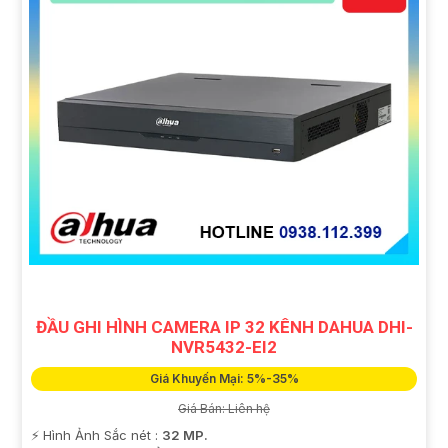
ĐẦU GHI HÌNH CAMERA IP 32 KÊNH DAHUA DHI-
NVR5432-EI2
Giá Khuyến Mại: 5%-35%
Giá Bán: Liên hệ
️⚡ Hình Ảnh Sắc nét :
32 MP.