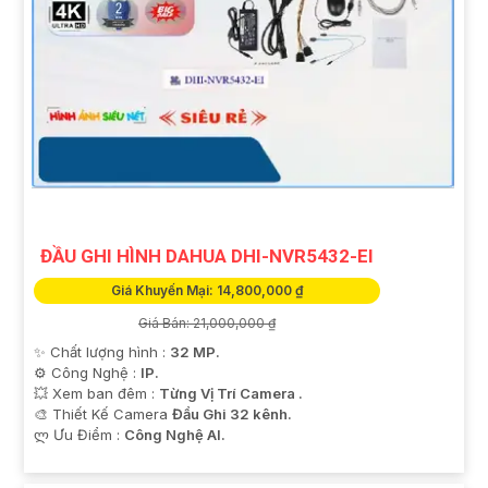
ĐẦU GHI HÌNH DAHUA DHI-NVR5432-EI
Giá Khuyến Mại: 14,800,000 ₫
Giá Bán: 21,000,000 ₫
✨ Chất lượng hình :
32 MP.
⚙ Công Nghệ :
IP.
💥 Xem ban đêm :
Từng Vị Trí Camera .
🎨 Thiết Kế Camera
Đầu Ghi 32 kênh.
️ლ Ưu Điểm :
Công Nghệ AI.