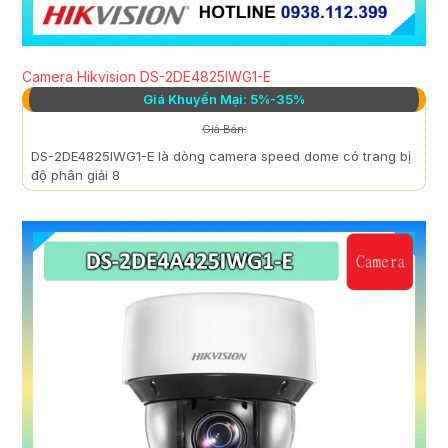
Camera Hikvision DS-2DE4825IWG1-E
Giá Khuyến Mại: 5%-35%
Giá Bán:
DS-2DE4825IWG1-E là dòng camera speed dome có trang bị
độ phân giải 8