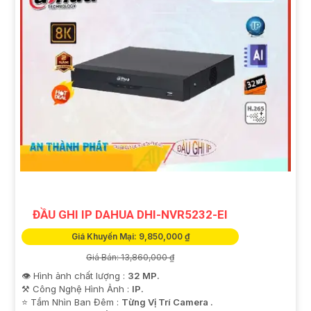
ĐẦU GHI IP DAHUA DHI-NVR5232-EI
Giá Khuyến Mại: 9,850,000 ₫
Giá Bán: 13,860,000 ₫
👁 Hình ảnh chất lượng :
32 MP.
⚒ Công Nghệ Hình Ảnh :
IP.
⭐ Tầm Nhìn Ban Đêm :
Từng Vị Trí Camera .