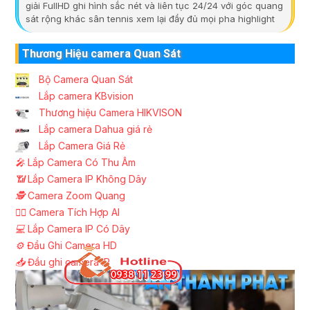
giải FullHD ghi hình sắc nét và liên tục 24/24 với góc quang
sát rộng khác sân tennis xem lại đầy đủ mọi pha highlight
Thương Hiệu camera Quan Sát
Bộ Camera Quan Sát
Lắp camera KBvision
Thương hiệu Camera HIKVISON
Lắp camera Dahua giá rẻ
Lắp Camera Giá Rẻ
️🎤️
Lắp Camera Có Thu Âm
📶
Lắp Camera IP Không Dây
🕵️
Camera Zoom Quang
🧛‍♀️
Camera Tích Hợp AI
💻
Lắp Camera IP Có Dây
⚙️
Đầu Ghi Camera HD
📥
Đầu ghi camera IP