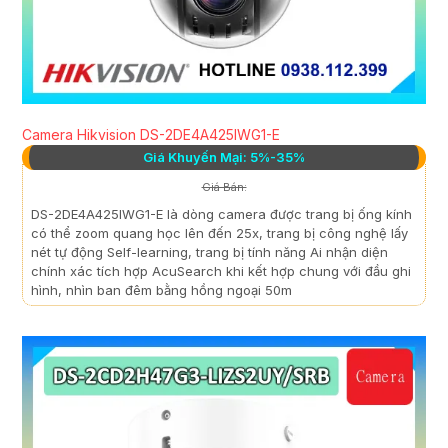
Camera Hikvision DS-2DE4A425IWG1-E
Giá Khuyến Mại: 5%-35%
Giá Bán:
DS-2DE4A425IWG1-E là dòng camera được trang bị ống kính
có thể zoom quang học lên đến 25x, trang bị công nghệ lấy
nét tự động Self-learning, trang bị tính năng Ai nhận diện
chính xác tích hợp AcuSearch khi kết hợp chung với đầu ghi
hình, nhìn ban đêm bằng hồng ngoại 50m