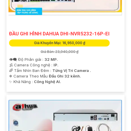
ĐẦU GHI HÌNH DAHUA DHI-NVR5232-16P-EI
Giá Khuyến Mại: 16,950,000 ₫
Giá Bán: 23,940,000 ₫
👁️‍🗨 Độ Phân giải :
32 MP.
🕉️ Camera Công nghệ :
IP.
🌈 Tầm Nhìn Ban Đêm :
Từng Vị Trí Camera .
❄ Camera Theo Mẫu
Đầu Ghi 32 kênh.
️✨ Khả Năng :
Công Nghệ AI.