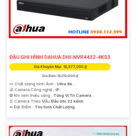
ĐẦU GHI HÌNH DAHUA DHI-NVR4432-4KS3
Giá Khuyến Mại: 10,577,000 ₫
Giá Bán: 15,110,000 ₫
👀 Chất lượng hình Ảnh :
Ultra 8k .
🕉️ Camera Công nghệ :
IP.
❂ Khi xem thiếu sáng :
Từng Vị Trí Camera .
♊ Camera Theo Mẫu
Đầu Ghi 32 kênh.
️↭ Đặt Điểm :
Thu hình Chất Lượng.