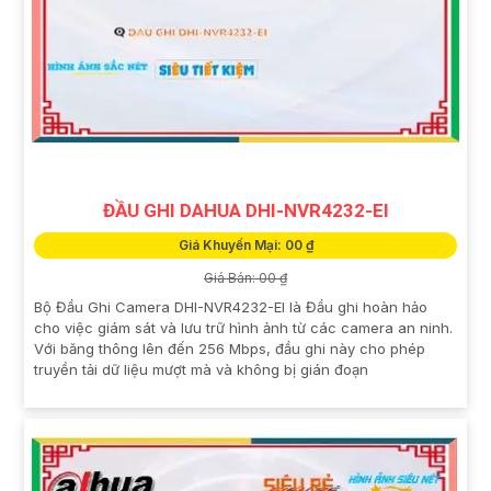
ĐẦU GHI DAHUA DHI-NVR4232-EI
Giá Khuyến Mại: 00 ₫
Giá Bán: 00 ₫
Bộ Đầu Ghi Camera DHI-NVR4232-EI là Đầu ghi hoàn hảo
cho việc giám sát và lưu trữ hình ảnh từ các camera an ninh.
Với băng thông lên đến 256 Mbps, đầu ghi này cho phép
truyền tải dữ liệu mượt mà và không bị gián đoạn