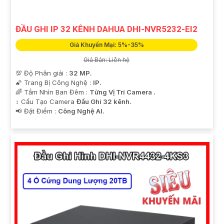
ĐẦU GHI IP 32 KÊNH DAHUA DHI-NVR5232-EI2
Giá Khuyến Mại: 5%-35%
Giá Bán: Liên hệ
💯 Độ Phân giải :
32 MP.
🌠 Trang Bị Công Nghệ :
IP.
🌈 Tầm Nhìn Ban Đêm :
Từng Vị Trí Camera .
↕️ Cấu Tạo Camera
Đầu Ghi 32 kênh.
️📢 Đặt Điểm :
Công Nghệ AI.