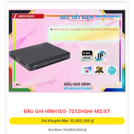
ĐẦU GHI HÌNH IDS-7232HQHI-M2/XT
Giá Khuyến Mại: 10,450,000 ₫
Giá Bán: 14,960,000 ₫