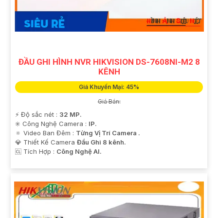
ĐẦU GHI HÌNH NVR HIKVISION DS-7608NI-M2 8
KÊNH
Giá Khuyến Mại: 45%
Giá Bán:
️⚡ Độ sắc nét :
32 MP.
✳️ Công Nghệ Camera :
IP.
🔅 Video Ban Đêm :
Từng Vị Trí Camera .
💎 Thiết Kế Camera
Đầu Ghi 8 kênh.
️🆑 Tích Hợp :
Công Nghệ AI.