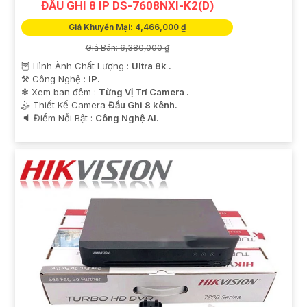
ĐẦU GHI 8 IP DS-7608NXI-K2(D)
Giá Khuyến Mại: 4,466,000 ₫
Giá Bán: 6,380,000 ₫
🦉 Hình Ành Chất Lượng :
Ultra 8k .
⚒ Công Nghệ :
IP.
❃ Xem ban đêm :
Từng Vị Trí Camera .
🤹 Thiết Kế Camera
Đầu Ghi 8 kênh.
️🔈 Điểm Nỗi Bật :
Công Nghệ AI.
'