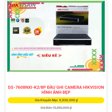
DS-7608NXI-K2/8P ĐẦU GHI CAMERA HIKVISION
HÌNH ẢNH ĐẸP
Giá Khuyến Mại: 9,930,000 ₫
Giá Bán: 12,250,000 ₫