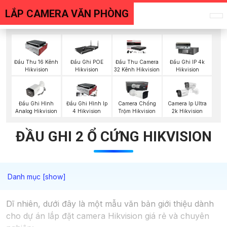
LẮP CAMERA VĂN PHÒNG
Đầu Thu 16 Kênh
Đầu Ghi POE
Đầu Thu Camera
Đầu Ghi IP 4k
Hikvision
Hikvision
32 Kênh Hikvision
Hikvision
Đầu Ghi Hình
Đầu Ghi Hình Ip
Camera Chống
Camera Ip Ultra
Analog Hikvision
4 Hikvision
Trộm Hikvision
2k Hikvision
ĐẦU GHI 2 Ổ CỨNG HIKVISION
Dĩ nhiên, dưới đây là một mẫu văn bản giới thiệu dành
cho dự án lắp đặt camera Hikvision giá rẻ và chuyên