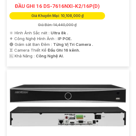
ĐẦU GHI 16 DS-7616NXI-K2/16P(D)
Giá Khuyến Mại: 10,108,000 ₫
Giá Bán: 14,440,000 ₫
🔆 Hình Ảnh Sắc nét :
Ultra 8k .
⚜️ Công Nghệ Hình Ảnh :
IP POE.
🔴 Giám sát Ban Đêm :
Từng Vị Trí Camera .
♊ Camera Thiết Kế
Đầu Ghi 16 kênh.
️🆑 Khả Năng :
Công Nghệ AI.