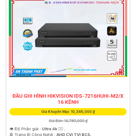
ĐẦU GHI HÌNH HIKVISION IDS-7216HUHI-M2/X
16 KÊNH
Giá Khuyến Mại: 10,346,000 ₫
Giá Bán: 14,780,000 ₫
👁 Độ Phân giải :
Ultra 4k 👍🏾 .
🤖️ Trang Bị Công Nghệ :
AHD CVI TVI BCS.