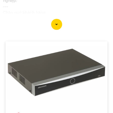
nghiệp:
---
Chào quý khách hàng,
Chúng tôi xin trân trọng giới thiệu đến quý vị dịch vụ
lắp đặt camera Hikvision giá rẻ và chuyên nghiệp cho
dự án của quý vị.
Với kinh nghiệm lâu năm trong lĩnh vực lắp đặt camera
an ninh, đội ngũ kỹ thuật viên của chúng tôi cam kết sẽ
mang đến cho quý vị những giải pháp an ninh hiệu
quả, đáng tin cậy và tiết kiệm chi phí.
Camera của Hikvision được biết đến là một trong
những thương hiệu hàng đầu thế giới về giải pháp an
ninh video. Với các tính năng và công nghệ tiên tiến,
camera Hikvision không chỉ
chắc chắn
chất lượng hình
ảnh sắc nét mà còn đem đến sự tin cậy và an toàn cho
dự án của quý vị.
Nếu quý vị quan tâm đến việc lắp đặt camera Hikvision
giá rẻ và chuyên nghiệp cho dự án của mình, chúng tôi
luôn sẵn lòng hỗ trợ và tư vấn cho quý vị.