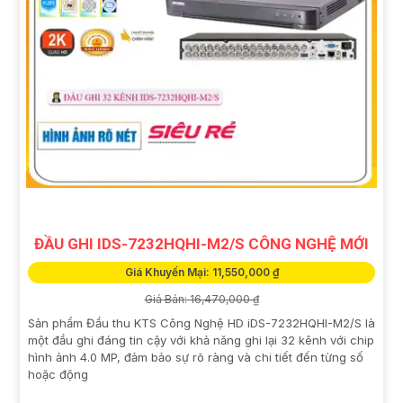
ĐẦU GHI IDS-7232HQHI-M2/S CÔNG NGHỆ MỚI
Giá Khuyến Mại: 11,550,000 ₫
Giá Bán: 16,470,000 ₫
Sản phẩm Đầu thu KTS Công Nghệ HD iDS-7232HQHI-M2/S là
một đầu ghi đáng tin cậy với khả năng ghi lại 32 kênh với chip
hình ảnh 4.0 MP, đảm bảo sự rõ ràng và chi tiết đến từng số
hoặc động