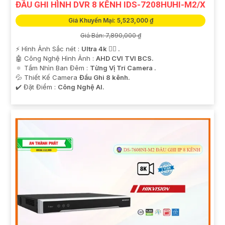
ĐẦU GHI HÌNH DVR 8 KÊNH IDS-7208HUHI-M2/X
Giá Khuyến Mại: 5,523,000 ₫
Giá Bán: 7,890,000 ₫
️⚡ Hình Ảnh Sắc nét :
Ultra 4k 👍🏾 .
🤖️ Công Nghệ Hình Ảnh :
AHD CVI TVI BCS.
🔅 Tầm Nhìn Ban Đêm :
Từng Vị Trí Camera .
💦 Thiết Kế Camera
Đầu Ghi 8 kênh.
️✔️ Đặt Điểm :
Công Nghệ AI.