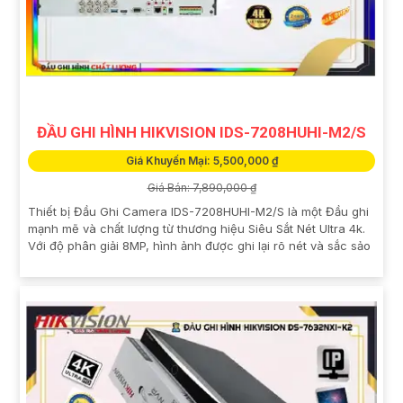
ĐẦU GHI HÌNH HIKVISION IDS-7208HUHI-M2/S
Giá Khuyến Mại: 5,500,000 ₫
Giá Bán: 7,890,000 ₫
Thiết bị Đầu Ghi Camera IDS-7208HUHI-M2/S là một Đầu ghi
mạnh mẽ và chất lượng từ thương hiệu Siêu Sắt Nét Ultra 4k.
Với độ phân giải 8MP, hình ảnh được ghi lại rõ nét và sắc sảo