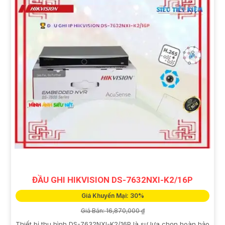
ĐẦU GHI HIKVISION DS-7632NXI-K2/16P
Giá Khuyến Mại: 30%
Giá Bán: 16,870,000 ₫
Thiết bị thu hình DS-7632NXI-K2/16P là sự lựa chọn hoàn hảo