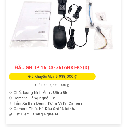
ĐẦU GHI IP 16 DS-7616NXI-K2(D)
Giá Khuyến Mại: 5,089,000 ₫
Giá Bán: 7,270,000 ₫
🔅 Chất lượng hình Ảnh :
Ultra 8k .
⚙ Camera Công nghệ :
IP.
🔅 Tầm Xa Ban Đêm :
Từng Vị Trí Camera .
💢 Camera Thiết Kế
Đầu Ghi 16 kênh.
️🛃 Đặt Điểm :
Công Nghệ AI.