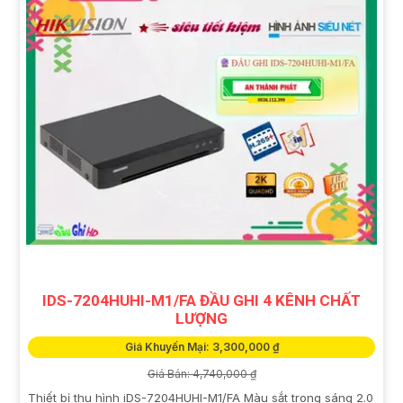
IDS-7204HUHI-M1/FA ĐẦU GHI 4 KÊNH CHẤT
LƯỢNG
Giá Khuyến Mại: 3,300,000 ₫
Giá Bán: 4,740,000 ₫
Thiết bị thu hình iDS-7204HUHI-M1/FA Màu sắt trong sáng 2.0