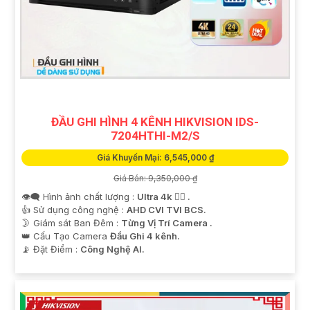
ĐẦU GHI HÌNH 4 KÊNH HIKVISION IDS-
7204HTHI-M2/S
Giá Khuyến Mại: 6,545,000 ₫
Giá Bán: 9,350,000 ₫
👁️‍🗨 Hình ảnh chất lượng :
Ultra 4k 👍🏾 .
👍 Sử dụng công nghệ :
AHD CVI TVI BCS.
🌛 Giám sát Ban Đêm :
Từng Vị Trí Camera .
👑 Cấu Tạo Camera
Đầu Ghi 4 kênh.
️📡 Đặt Điểm :
Công Nghệ AI.