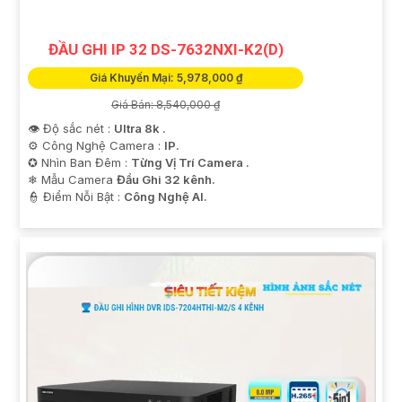
ĐẦU GHI IP 32 DS-7632NXI-K2(D)
Giá Khuyến Mại: 5,978,000 ₫
Giá Bán: 8,540,000 ₫
👁 Độ sắc nét :
Ultra 8k .
⚙ Công Nghệ Camera :
IP.
✪ Nhìn Ban Đêm :
Từng Vị Trí Camera .
❄ Mẫu Camera
Đầu Ghi 32 kênh.
️👮 Điểm Nỗi Bật :
Công Nghệ AI.