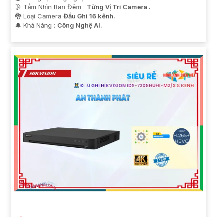
🌛 Tầm Nhìn Ban Đêm :
Từng Vị Trí Camera .
🐉️ Loại Camera
Đầu Ghi 16 kênh.
️🔔 Khả Năng :
Công Nghệ AI.