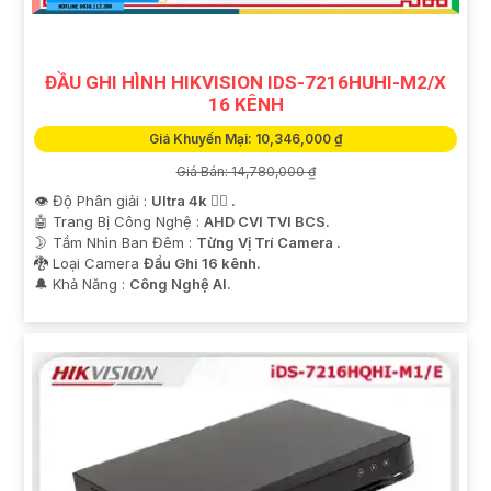
ĐẦU GHI HÌNH HIKVISION IDS-7216HUHI-M2/X
16 KÊNH
Giá Khuyến Mại: 10,346,000 ₫
Giá Bán: 14,780,000 ₫
'
👁 Độ Phân giải :
Ultra 4k 👍🏾 .
🤖️ Trang Bị Công Nghệ :
AHD CVI TVI BCS.
🌛 Tầm Nhìn Ban Đêm :
Từng Vị Trí Camera .
🐉️ Loại Camera
Đầu Ghi 16 kênh.
️🔔 Khả Năng :
Công Nghệ AI.