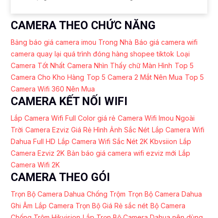
CAMERA THEO CHỨC NĂNG
Bảng báo giá camera imou Trong Nhà
Báo giá camera wifi
camera quay lại quá trình đóng hàng shopee tiktok
Loại
Camera Tốt Nhất
Camera Nhìn Thấy chữ Màn Hình
Top 5
Camera Cho Kho Hàng
Top 5 Camera 2 Mắt Nên Mua
Top 5
Camera Wifi 360 Nên Mua
CAMERA KẾT NỐI WIFI
Lắp Camera Wifi Full Color giá rẻ
Camera Wifi Imou Ngoài
Trời
Camera Ezviz Giá Rẻ Hình Ảnh Sắc Nét
Lắp Camera Wifi
Dahua Full HD
Lắp Camera Wifi Sắc Nét 2K Kbvsiion
Lắp
Camera Ezviz 2K
Bản báo giá camera wifi ezviz mới
Lắp
Camera Wifi 2K
CAMERA THEO GÓI
Trọn Bộ Camera Dahua Chống Trộm
Trọn Bộ Camera Dahua
Ghi Âm
Lắp Camera Trọn Bộ Giá Rẻ sắc nét
Bộ Camera
Chống Trộm Hikvision
Lắp Trọn Bộ Camera Dahua nên dùng