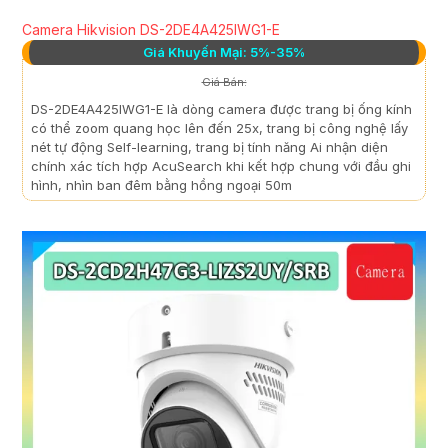
Camera Hikvision DS-2DE4A425IWG1-E
Giá Khuyến Mại: 5%-35%
Giá Bán:
DS-2DE4A425IWG1-E là dòng camera được trang bị ống kính
có thể zoom quang học lên đến 25x, trang bị công nghệ lấy
nét tự động Self-learning, trang bị tính năng Ai nhận diện
chính xác tích hợp AcuSearch khi kết hợp chung với đầu ghi
hình, nhìn ban đêm bằng hồng ngoại 50m