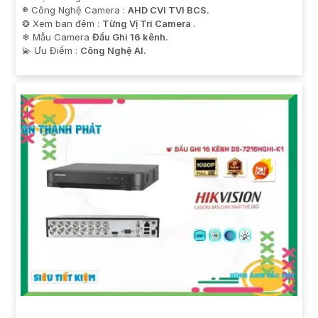
®️ Công Nghệ Camera :
AHD CVI TVI BCS.
❂ Xem ban đêm :
Từng Vị Trí Camera .
❄ Mẫu Camera
Đầu Ghi 16 kênh.
️💫 Ưu Điểm :
Công Nghệ AI.