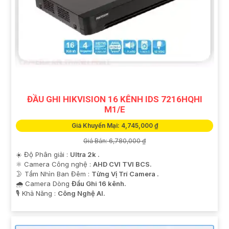
ĐẦU GHI HIKVISION 16 KÊNH IDS 7216HQHI
M1/E
Giá Khuyến Mại: 4,745,000 ₫
Giá Bán: 6,780,000 ₫
☀️ Độ Phân giải :
Ultra 2k .
⚛️ Camera Công nghệ :
AHD CVI TVI BCS.
🌛 Tầm Nhìn Ban Đêm :
Từng Vị Trí Camera .
🌧️ Camera Dòng
Đầu Ghi 16 kênh.
️🎙 Khả Năng :
Công Nghệ AI.