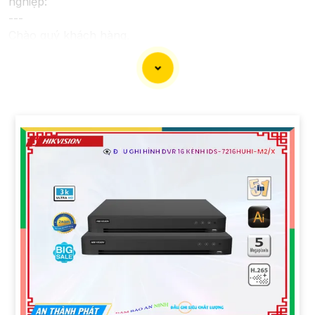
nghiệp:
---
Chào quý khách hàng,
Chúng tôi xin trân trọng giới thiệu đến quý vị dịch vụ
lắp đặt camera Hikvision giá rẻ và chuyên nghiệp cho
dự án của quý vị.
Với kinh nghiệm lâu năm trong lĩnh vực lắp đặt camera
an ninh, đội ngũ kỹ thuật viên của chúng tôi cam kết sẽ
mang đến cho quý vị những giải pháp an ninh hiệu
quả, đáng tin cậy và tiết kiệm chi phí.
Camera của Hikvision được biết đến là một trong
những thương hiệu hàng đầu thế giới về giải pháp an
ninh video. Với các tính năng và công nghệ tiên tiến,
camera Hikvision không chỉ
chắc chắn
chất lượng hình
ảnh sắc nét mà còn đem đến sự tin cậy và an toàn cho
dự án của quý vị.
Nếu quý vị quan tâm đến việc lắp đặt camera Hikvision
giá rẻ và chuyên nghiệp cho dự án của mình, chúng tôi
luôn sẵn lòng hỗ trợ và tư vấn cho quý vị.