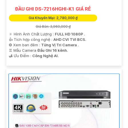
ĐẦU GHI DS-7216HGHI-K1 GIÁ RẺ
Giá Khuyến Mại: 2,780,000 ₫
Giá Bán: 3,960,000 ₫
🔅 Hình Ành Chất Lượng :
FULL HD 1080P .
👍 Tích hợp công nghệ :
AHD CVI TVI BCS.
❂ Xem ban đêm :
Từng Vị Trí Camera .
♊ Mẫu Camera
Đầu Ghi 16 kênh.
️🛃 Ưu Điểm :
Công Nghệ AI.