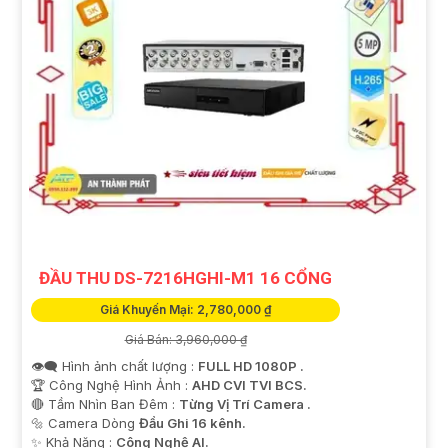
ĐẦU THU DS-7216HGHI-M1 16 CỔNG
Giá Khuyến Mại: 2,780,000 ₫
Giá Bán: 3,960,000 ₫
👁️‍🗨 Hình ảnh chất lượng :
FULL HD 1080P .
🏆 Công Nghệ Hình Ảnh :
AHD CVI TVI BCS.
🔴 Tầm Nhìn Ban Đêm :
Từng Vị Trí Camera .
🔩 Camera Dòng
Đầu Ghi 16 kênh.
️✨ Khả Năng :
Công Nghệ AI.