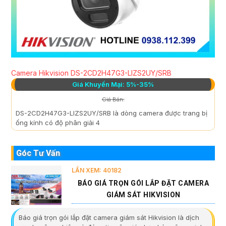
Camera Hikvision DS-2CD2H47G3-LIZS2UY/SRB
Giá Khuyến Mại: 5%-35%
Giá Bán:
DS-2CD2H47G3-LIZS2UY/SRB là dòng camera được trang bị
ống kính có độ phân giải 4
Góc Tư Vấn
LẦN XEM: 40182
BÁO GIÁ TRỌN GÓI LẮP ĐẶT CAMERA
GIÁM SÁT HIKVISION
Báo giá trọn gói lắp đặt camera giám sát Hikvision là dịch