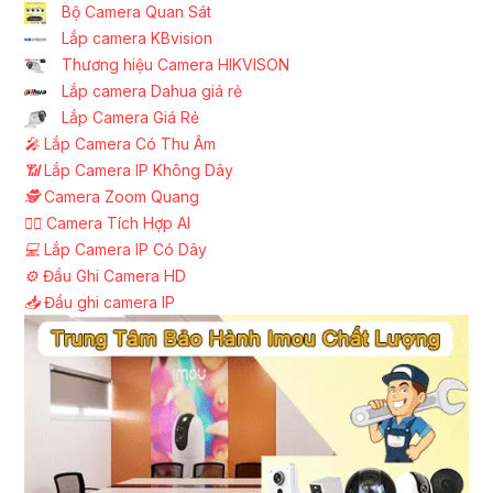
Bộ Camera Quan Sát
Lắp camera KBvision
Thương hiệu Camera HIKVISON
Lắp camera Dahua giá rẻ
Lắp Camera Giá Rẻ
️🎤️
Lắp Camera Có Thu Âm
📶
Lắp Camera IP Không Dây
🕵️
Camera Zoom Quang
🧛‍♀️
Camera Tích Hợp AI
💻
Lắp Camera IP Có Dây
⚙️
Đầu Ghi Camera HD
📥
Đầu ghi camera IP