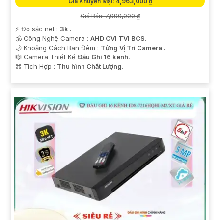
Giá Khuyến Mại: 4,963,000 ₫
Giá Bán: 7,090,000 ₫
️⚡ Độ sắc nét :
3k .
🕉️ Công Nghệ Camera :
AHD CVI TVI BCS.
🌙 Khoảng Cách Ban Đêm :
Từng Vị Trí Camera .
🎼️ Camera Thiết Kế
Đầu Ghi 16 kênh.
️⌘ Tích Hợp :
Thu hình Chất Lượng.