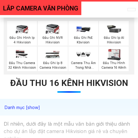
LẮP CAMERA VĂN PHÒNG
Đầu Ghi Hình Ip
Đầu Ghi NVR
Đầu Ghi PoE
Đầu Ghi Ip AI
4 Hikvision
Hikvision
Kbvision
Hikvision
Đầu Thu Camera
Đầu Ghi Ip 8
Camera Thu Âm
Đầu Thu Hình
32 Kênh Hikvision
Camera Hikvision
Trong Nhà
Camera 16 Kênh
Vantech
ĐẦU THU 16 KÊNH HIKVISION
Dĩ nhiên, dưới đây là một mẫu văn bản giới thiệu dành
cho dự án lắp đặt camera Hikvision giá rẻ và chuyên