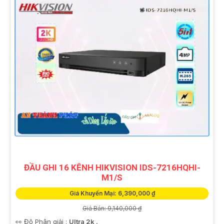
ĐẦU GHI 16 KÊNH HIKVISION IDS-7216HQHI-
M1/S
Giá Khuyến Mại: 6,390,000 ₫
Giá Bán: 9,140,000 ₫
👀 Độ Phân giải :
Ultra 2k .