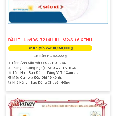
ĐẦU THU ✅IDS-7216HUHI-M2/S 16 KÊNH
Giá Khuyến Mại: 10,350,000 ₫
Giá Bán: 14,780,000 ₫
☀️ Hình Ảnh Sắc nét :
FULL HD 1080P .
✳️ Trang Bị Công Nghệ :
AHD CVI TVI BCS.
🌛 Tầm Nhìn Ban Đêm :
Từng Vị Trí Camera .
🐉️ Mẫu Camera
Đầu Ghi 16 kênh.
️💮 Khả Năng :
Báo Động Chuyển Động.