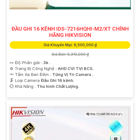
ĐẦU GHI 16 KÊNH IDS-7216HQHI-M2/XT CHÍNH
HÃNG HIKVISION
Giá Khuyến Mại: 6,500,000 ₫
Giá Bán: 9,310,000 ₫
👀 Độ Phân giải :
3k .
⚙ Trang Bị Công Nghệ :
AHD CVI TVI BCS.
🔦 Tầm Xa Ban Đêm :
Từng Vị Trí Camera .
🗜️ Loại Camera
Đầu Ghi 16 kênh.
️💮 Khả Năng :
Thu hình Chất Lượng.