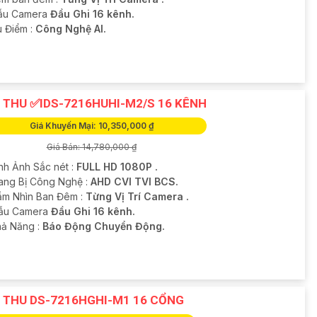
ẫu Camera
Đầu Ghi 16 kênh.
u Điểm :
Công Nghệ AI.
 THU ✅IDS-7216HUHI-M2/S 16 KÊNH
Giá Khuyến Mại: 10,350,000 ₫
Giá Bán: 14,780,000 ₫
ình Ảnh Sắc nét :
FULL HD 1080P .
rang Bị Công Nghệ :
AHD CVI TVI BCS.
ầm Nhìn Ban Đêm :
Từng Vị Trí Camera .
Mẫu Camera
Đầu Ghi 16 kênh.
hả Năng :
Báo Động Chuyển Động.
 THU DS-7216HGHI-M1 16 CỔNG