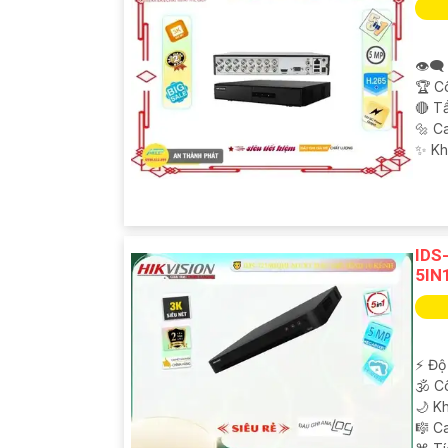
👁️‍
🏆 C
🔴 T
🔩 C
️✨ K
IDS
5IN
️⚡ Độ
🕉️ 
🌙 K
🎼️ 