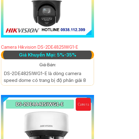
Camera Hikvision DS-2DE4825IWG1-E
Giá Khuyến Mại: 5%-35%
Giá Bán:
DS-2DE4825IWG1-E là dòng camera
speed dome có trang bị độ phân giải 8