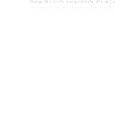
Chúng tôi xin trân trọng giới thiệu đến quý 
Với kinh nghiệm lâu năm trong lĩnh vực lắp
pháp an ninh hiệu quả, đáng tin cậy và tiết 
Camera của Hikvision được biết đến là một 
tiên tiến, camera Hikvision không chỉ
chắc 
Nếu quý vị quan tâm đến việc lắp đặt camer
cho quý vị.