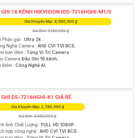
 GHI 16 KÊNH HIKVISION IDS-7216HQHI-M1/S
Giá Khuyến Mại: 6,390,000 ₫
Giá Bán: 9,140,000 ₫
 Phân giải :
Ultra 2k .
ông Nghệ Camera :
AHD CVI TVI BCS.
m ban đêm :
Từng Vị Trí Camera .
ẫu Camera
Đầu Ghi 16 kênh.
u Điểm :
Công Nghệ AI.
 GHI DS-7216HGHI-K1 GIÁ RẺ
Giá Khuyến Mại: 2,780,000 ₫
Giá Bán: 3,960,000 ₫
ình Ành Chất Lượng :
FULL HD 1080P .
ích hợp công nghệ :
AHD CVI TVI BCS.
m ban đêm :
Từng Vị Trí Camera .