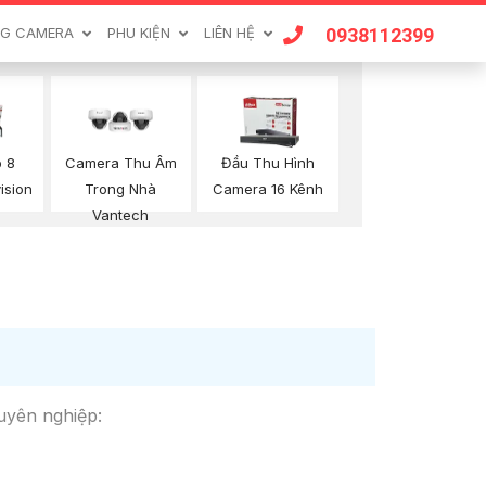
0938112399
G CAMERA
PHU KIỆN
LIÊN HỆ
p 8
Camera Thu Âm
Đầu Thu Hình
ision
Trong Nhà
Camera 16 Kênh
Vantech
huyên nghiệp: