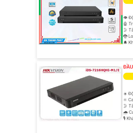
👁 Độ
🤖️ 
🌛 T
🐉️ 
️🔔 K
ĐẦU
☀️ Độ
⚛️ C
🌛 T
🌧️ 
️🎙 K