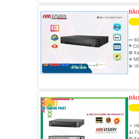
ĐẦU
👀 Độ
®️ C
❂ Xe
❄ M
️💫 Ư
ĐẦU
🔅 H
👍 T
❂ Xe