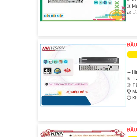
♊ M
️🛃 Ư
ĐẦU
☀️ H
✳️ T
🌛 T
🐉️ 
️💮 K
ĐẦU