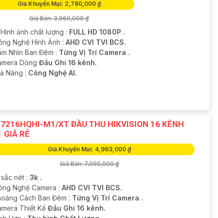
Giá Khuyến Mại: 2,780,000 ₫
Giá Bán: 3,960,000 ₫
 Hình ảnh chất lượng :
FULL HD 1080P .
ông Nghệ Hình Ảnh :
AHD CVI TVI BCS.
ầm Nhìn Ban Đêm :
Từng Vị Trí Camera .
amera Dòng
Đầu Ghi 16 kênh.
hả Năng :
Công Nghệ AI.
-7216HQHI-M1/XT ĐẦU THU HIKVISION 16 KÊNH
1 GIÁ RẺ
Giá Khuyến Mại: 4,963,000 ₫
Giá Bán: 7,090,000 ₫
 sắc nét :
3k .
Công Nghệ Camera :
AHD CVI TVI BCS.
hoảng Cách Ban Đêm :
Từng Vị Trí Camera .
Camera Thiết Kế
Đầu Ghi 16 kênh.