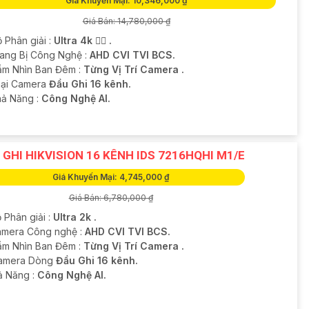
Giá Khuyến Mại: 10,346,000 ₫
Giá Bán: 14,780,000 ₫
 Phân giải :
Ultra 4k 👍🏾 .
Trang Bị Công Nghệ :
AHD CVI TVI BCS.
ầm Nhìn Ban Đêm :
Từng Vị Trí Camera .
Loại Camera
Đầu Ghi 16 kênh.
hả Năng :
Công Nghệ AI.
 GHI HIKVISION 16 KÊNH IDS 7216HQHI M1/E
Giá Khuyến Mại: 4,745,000 ₫
Giá Bán: 6,780,000 ₫
 Phân giải :
Ultra 2k .
amera Công nghệ :
AHD CVI TVI BCS.
ầm Nhìn Ban Đêm :
Từng Vị Trí Camera .
Camera Dòng
Đầu Ghi 16 kênh.
hả Năng :
Công Nghệ AI.