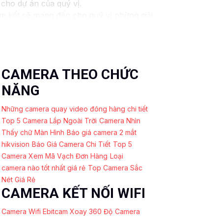
 cho dự án của quý vị.
am kết sẽ mang đến cho quý vị những giải
 ninh video. Với các tính năng và công nghệ
y và an toàn cho dự án của quý vị.
húng tôi luôn sẵn lòng hỗ trợ và tư vấn
CAMERA THEO CHỨC
NĂNG
Những camera quay video đóng hàng chi tiết
Top 5 Camera Lắp Ngoài Trời
Camera Nhìn
Thấy chữ Màn Hình
Báo giá camera 2 mắt
hikvision
Báo Giá Camera Chi Tiết
Top 5
Camera Xem Mã Vạch Đơn Hàng
Loại
camera nào tốt nhất giá rẻ
Top Camera Sắc
Nét Giá Rẻ
CAMERA KẾT NỐI WIFI
Camera Wifi Ebitcam Xoay 360 Độ
Camera