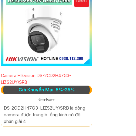
Camera Hikvision DS-2CD2H47G3-
LIZS2UY/SRB
Giá Khuyến Mại: 5%-35%
Giá Bán:
DS-2CD2H47G3-LIZS2UY/SRB là dòng
camera được trang bị ống kính có độ
phân giải 4