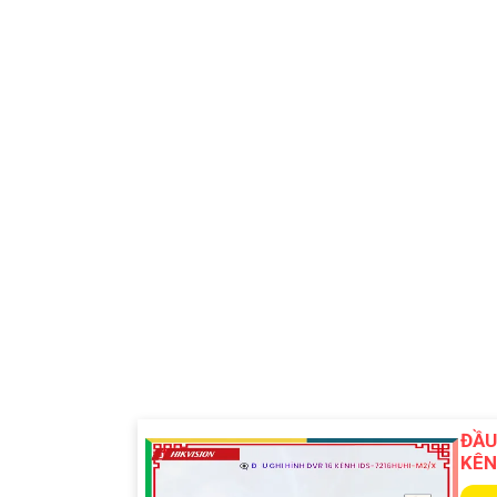
ĐẦU
KÊ