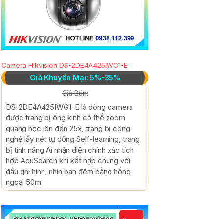
Camera Hikvision DS-2DE4A425IWG1-E
Giá Khuyến Mại: 5%-35%
Giá Bán:
DS-2DE4A425IWG1-E là dòng camera
được trang bị ống kính có thể zoom
quang học lên đến 25x, trang bị công
nghệ lấy nét tự động Self-learning, trang
bị tính năng Ai nhận diện chính xác tích
hợp AcuSearch khi kết hợp chung với
đầu ghi hình, nhìn ban đêm bằng hồng
ngoại 50m