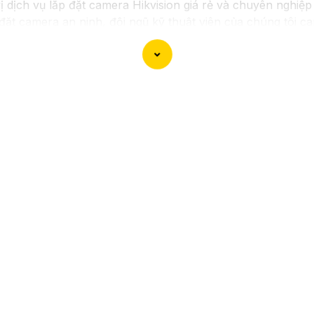
vị dịch vụ lắp đặt camera Hikvision giá rẻ và chuyên nghiệp
 đặt camera an ninh, đội ngũ kỹ thuật viên của chúng tôi c
kiệm chi phí.
trong những thương hiệu hàng đầu thế giới về giải pháp an
chắn
chất lượng hình ảnh sắc nét mà còn đem đến sự tin cậ
a Hikvision giá rẻ và chuyên nghiệp cho dự án của mình, c