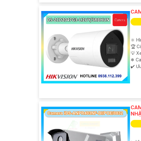
CAM
🔆 H
🏆 C
💡 X
❄ C
️✔️ Ư
CAM
NHẬ