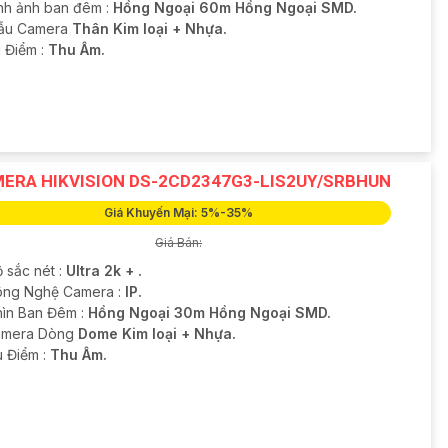
nh ảnh ban đêm :
Hồng Ngoại 60m Hồng Ngoại SMD.
ẫu Camera
Thân Kim loại + Nhựa.
u Điểm :
Thu Âm.
ERA HIKVISION DS-2CD2347G3-LIS2UY/SRBHUN
Giá Khuyến Mại: 5%-35%
Giá Bán:
 sắc nét :
Ultra 2k + .
ng Nghệ Camera :
IP.
hìn Ban Đêm :
Hồng Ngoại 30m Hồng Ngoại SMD.
amera Dòng
Dome Kim loại + Nhựa.
u Điểm :
Thu Âm.