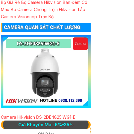
Bộ Giá Rẻ
Bộ Camera Hikvision Ban Đêm Có
Màu
Bô Camera Chống Trộm Hikvision
Lắp
Camera Visioncop Trọn Bộ
CAMERA QUAN SÁT CHẤT LƯỢNG
Camera Hikvision DS-2DE4825IWG1-E
Giá Khuyến Mại: 5%-35%