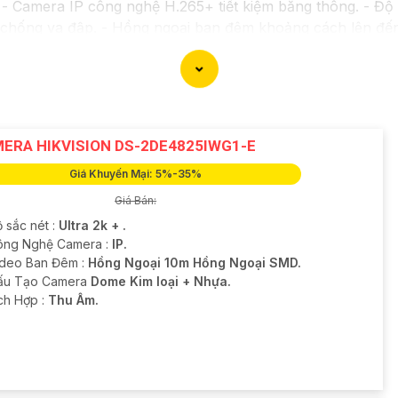
 Camera IP công nghệ H.265+ tiết kiệm băng thông. - Độ 
a chống va đập. - Hồng ngoại ban đêm khoảng cách lên đế
*: - Camera HDCVI 2MP hỗ trợ chất lượng hình ảnh cao
g Digital WDR, cân bằng sáng, chống nhiễu 3D. - Giá phải
với nhu cầu sử dụng và không gian lắp đặt của bạn. Bạn c
oặc cửa hàng thiết bị an ninh chuyên nghiệp. Chúc bạn tìm
ERA HIKVISION DS-2DE4825IWG1-E
Giá Khuyến Mại: 5%-35%
Giá Bán:
 sắc nét :
Ultra 2k + .
ông Nghệ Camera :
IP.
ideo Ban Đêm :
Hồng Ngoại 10m Hồng Ngoại SMD.
Cấu Tạo Camera
Dome Kim loại + Nhựa.
ích Hợp :
Thu Âm.