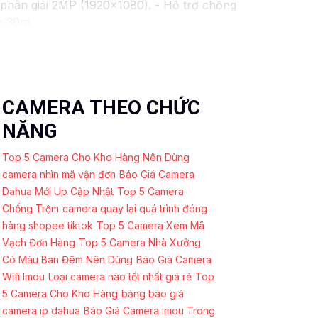
phân giải 2MP (1920x1080). - Hỗ trợ chống
n 30m.
. - Lens cố định 3.6mm. - Tầm quan sát
 chăng với chất lượng
chắc chắn hơn
.
ó thể tham khảo thêm thông tin chi tiết và
 được giải pháp an ninh phù hợp!
CAMERA THEO CHỨC
NĂNG
Top 5 Camera Cho Kho Hàng Nên Dùng
camera nhìn mã vận đơn
Báo Giá Camera
Dahua Mới Up Cập Nhật
Top 5 Camera
Chống Trộm
camera quay lại quá trình đóng
hàng shopee tiktok
Top 5 Camera Xem Mã
Vạch Đơn Hàng
Top 5 Camera Nhà Xưởng
Có Màu Ban Đêm Nên Dùng
Báo Giá Camera
Wifi Imou
Loại camera nào tốt nhất giá rẻ
Top
5 Camera Cho Kho Hàng
bảng báo giá
camera ip dahua
Báo Giá Camera imou Trong