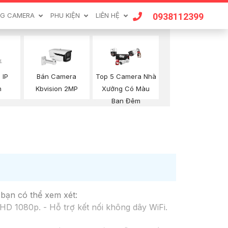
0938112399
G CAMERA
PHU KIỆN
LIÊN HỆ
Top 5 Camera Nhà
 IP
Bán Camera
Xưởng Có Màu
n
Kbvision 2MP
Ban Đêm
 bạn có thể xem xét:
D 1080p. - Hỗ trợ kết nối không dây WiFi.