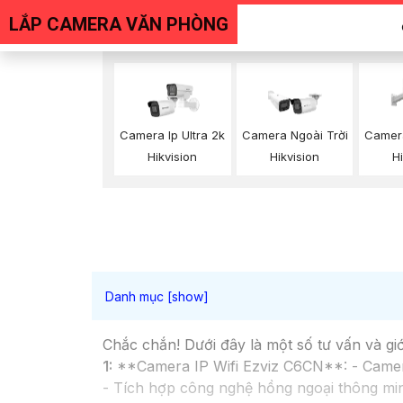
LẮP CAMERA VĂN PHÒNG
Camera Ip Ultra 2k
Camera Ngoài Trời
Camer
Hikvision
Hikvision
H
Chắc chắn! Dưới đây là một số tư vấn và gi
1:
**Camera IP Wifi Ezviz C6CN**: - Camera 
- Tích hợp công nghệ hồng ngoại thông min