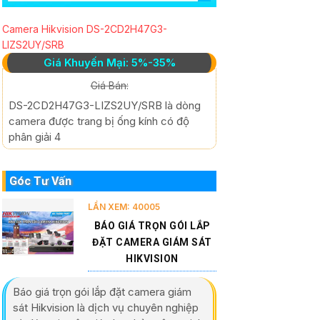
Camera Hikvision DS-2CD2H47G3-
LIZS2UY/SRB
Giá Khuyến Mại: 5%-35%
Giá Bán:
DS-2CD2H47G3-LIZS2UY/SRB là dòng
camera được trang bị ống kính có độ
phân giải 4
Góc Tư Vấn
LẦN XEM: 40005
BÁO GIÁ TRỌN GÓI LẮP
ĐẶT CAMERA GIÁM SÁT
HIKVISION
Báo giá trọn gói lắp đặt camera giám
sát Hikvision là dịch vụ chuyên nghiệp