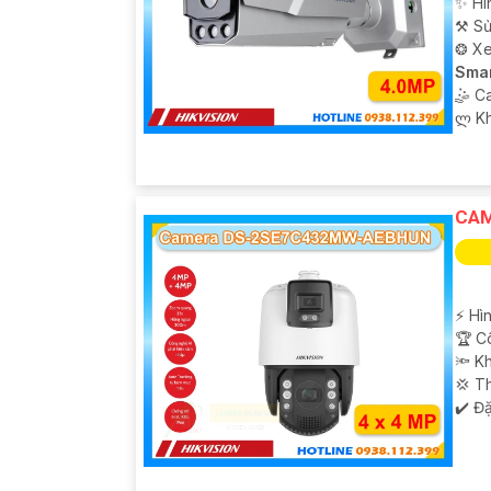
✨ Hì
⚒ Sử
❂ Xe
Smar
🤹 C
️ლ K
CAM
️⚡ Hì
🏆 C
🔦 Kh
💢 T
️✔️ Đ