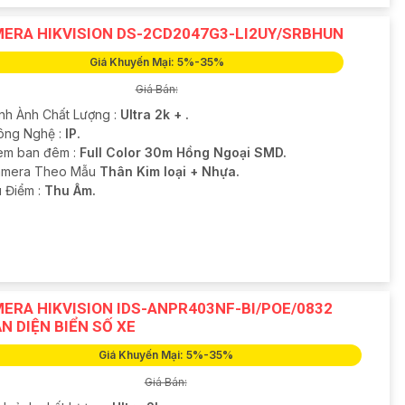
ERA HIKVISION DS-2CD2047G3-LI2UY/SRBHUN
Giá Khuyến Mại: 5%-35%
Giá Bán:
ình Ành Chất Lượng :
Ultra 2k + .
ông Nghệ :
IP.
em ban đêm :
Full Color 30m Hồng Ngoại SMD.
amera Theo Mẫu
Thân Kim loại + Nhựa.
u Điểm :
Thu Âm.
ERA HIKVISION IDS-ANPR403NF-BI/POE/0832
N DIỆN BIỂN SỐ XE
Giá Khuyến Mại: 5%-35%
Giá Bán: