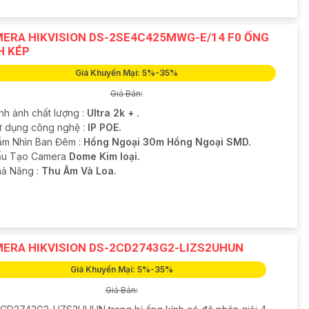
ERA HIKVISION DS-2SE4C425MWG-E/14 F0 ỐNG
H KÉP
Giá Khuyến Mại: 5%-35%
Giá Bán:
nh ảnh chất lượng :
Ultra 2k + .
ử dụng công nghệ :
IP POE.
ầm Nhìn Ban Đêm :
Hồng Ngoại 30m Hồng Ngoại SMD.
u Tạo Camera
Dome Kim loại.
hả Năng :
Thu Âm Và Loa.
ERA HIKVISION DS-2CD2743G2-LIZS2UHUN
Giá Khuyến Mại: 5%-35%
Giá Bán: