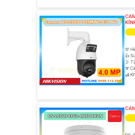
CAM
KÍN
💯 Hì
👍 S
🌛 T
⚒ Cấ
️🛃 K
CAM