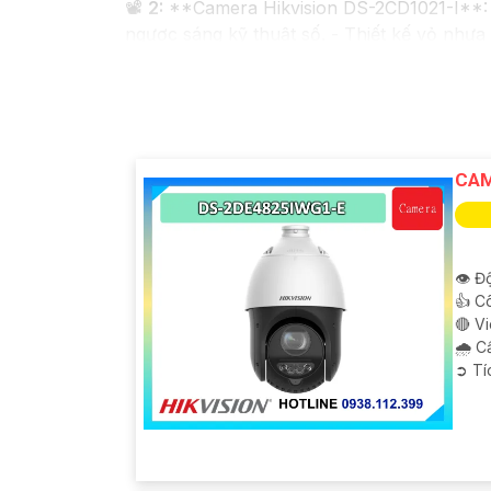
📽
2:
**Camera Hikvision DS-2CD1021-I**: -
ngược sáng kỹ thuật số. - Thiết kế vỏ nhự
✳️
3:
**Camera Dahua HDCVI HAC-HFW1200T*
hồng ngoại lên đến 20m. - Chống ngược sán
Nhớ kiểm tra và lựa chọn sản phẩm phù hợp 
mua hàng tại các cửa hàng điện tử uy tín h
CAM
👁 Độ
👍 C
🔴 V
🌧️ 
️➲ T