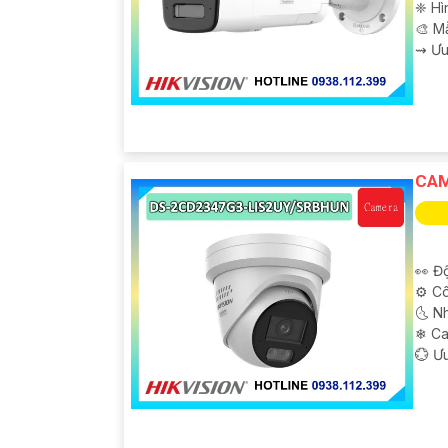
❈ Hì
🎨 M
️⇝ Ư
CAM
'
👀 Độ
⚙ Cô
🌜 N
❄ C
️💮 Ư