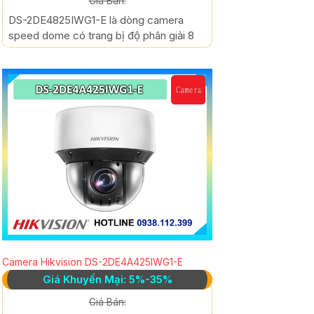
Giá Bán:
DS-2DE4825IWG1-E là dòng camera
speed dome có trang bị độ phân giải 8
Camera Hikvision DS-2DE4A425IWG1-E
Giá Khuyến Mại: 5%-35%
Giá Bán: