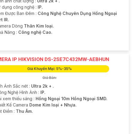
nh ảnh chất lượng :
Ultra 2k + .
 dụng công nghệ :
IP.
m Được Ban Đêm :
Công Nghệ Chuyên Dụng Hồng Ngoại
t IR.
amera Dòng
Thân Kim loại.
hả Năng :
Công nghệ Cao.
ERA IP HIKVISION DS-2SE7C432MW-AEBHUN
Giá Khuyến Mại: 5%-35%
Giá Bán:
nh Ảnh Sắc nét :
Ultra 2k + .
ông Nghệ Hình Ảnh :
IP.
i xem thiếu sáng :
Hồng Ngoại 10m Hồng Ngoại SMD.
hiết Kế Camera
Dome Kim loại + Nhựa.
ặt Điểm :
Thu Âm.