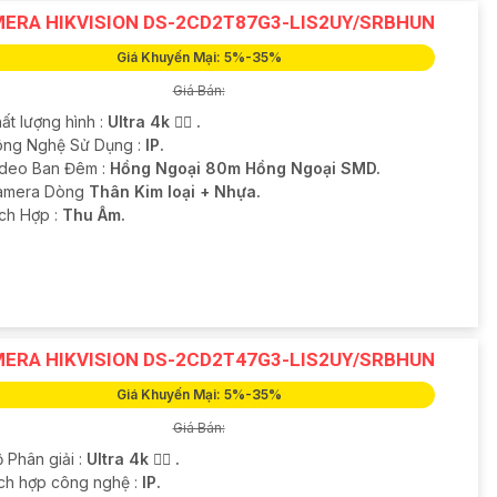
ERA HIKVISION DS-2CD2T87G3-LIS2UY/SRBHUN
Giá Khuyến Mại: 5%-35%
Giá Bán:
ất lượng hình :
Ultra 4k 👍🏾 .
ông Nghệ Sử Dụng :
IP.
ideo Ban Đêm :
Hồng Ngoại 80m Hồng Ngoại SMD.
Camera Dòng
Thân Kim loại + Nhựa.
ích Hợp :
Thu Âm.
ERA HIKVISION DS-2CD2T47G3-LIS2UY/SRBHUN
Giá Khuyến Mại: 5%-35%
Giá Bán:
 Phân giải :
Ultra 4k 👍🏾 .
ích hợp công nghệ :
IP.