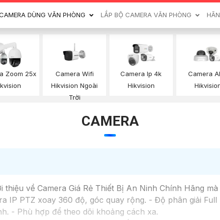
CAMERA DÙNG VĂN PHÒNG
LẮP BỘ CAMERA VĂN PHÒNG
HÃN
Camera Wifi
a Zoom 25x
Camera Ip 4k
Camera AI
Hikvision Ngoài
ikvision
Hikvision
Hikvisio
Trời
CAMERA
ới thiệu về Camera Giá Rẻ Thiết Bị An Ninh Chính Hãng mà
IP PTZ xoay 360 độ, góc quay rộng. - Độ phân giải Full H
h. - Phù hợp để theo dõi khoảng cách xa.