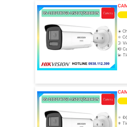
CAM
☀️ Ch
⚛️ C
🌛 V
🎼️ 
️💫 T
CAM
🔅 Độ
⚜️ T