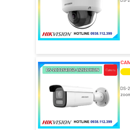
DS-2
CAM
DS-2
zoom 