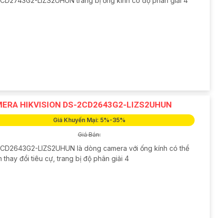
CD2743G2-LIZS2UHUN trang bị ống kính có độ phân giải 4
ERA HIKVISION DS-2CD2643G2-LIZS2UHUN
Giá Khuyến Mại: 5%-35%
Giá Bán:
CD2643G2-LIZS2UHUN là dòng camera với ống kính có thể
thay đổi tiêu cự, trang bị độ phân giải 4