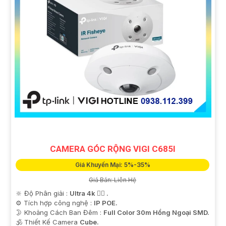
CAMERA GÓC RỘNG VIGI C685I
Giá Khuyến Mại: 5%-35%
Giá Bán: Liên Hệ
🔆 Độ Phân giải :
Ultra 4k 👍🏾 .
⚙ Tích hợp công nghệ :
IP POE.
🌛 Khoảng Cách Ban Đêm :
Full Color 30m Hồng Ngoại SMD.
🕉️ Thiết Kế Camera
Cube.