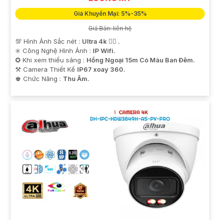
Giá Khuyến Mại: 5%-35%
Giá Bán: liên hệ
💯 Hình Ảnh Sắc nét :
Ultra 4k 👍🏾 .
✳️ Công Nghệ Hình Ảnh :
IP Wifi.
✪ Khi xem thiếu sáng :
Hồng Ngoại 15m Có Màu Ban Ðêm.
⚒ Camera Thiết Kế
IP67 xoay 360.
️♚ Chức Năng :
Thu Âm.