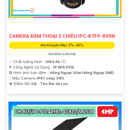
CAMERA ĐÀM THOẠI 2 CHIỀU IPC-K7FP-8V0N
Giá Khuyến Mại: 5%-35%
Giá Bán: Liên Hệ
✨ Chất lượng hình :
Ultra 4k 👍🏾 .
®️ Công Nghệ Sử Dụng :
IP Wifi POE.
❂ Hình ảnh ban đêm :
Hồng Ngoại 30m Hồng Ngoại SMD.
↕️ Mẫu Camera
IP67 xoay 360.
️💎 Điểm Nỗi Bật :
Thu Âm Và Loa.