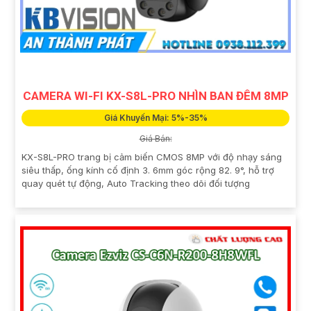
CAMERA WI-FI KX-S8L-PRO NHÌN BAN ĐÊM 8MP
Giá Khuyến Mại: 5%-35%
Giá Bán:
KX-S8L-PRO trang bị cảm biến CMOS 8MP với độ nhạy sáng
siêu thấp, ống kính cố định 3. 6mm góc rộng 82. 9°, hỗ trợ
quay quét tự động, Auto Tracking theo dõi đối tượng