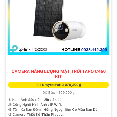
'
CAMERA NĂNG LƯỢNG MẶT TRỜI TAPO C460
KIT
Giá Khuyến Mại: 3,079,300 ₫
Giá Bán: 4,399,000 ₫
☀️ Hình Ảnh Sắc nét :
Ultra 4k 👍🏾 .
🕉️ Công Nghệ Hình Ảnh :
IP Wifi.
🔴 Tầm Xa Ban Đêm :
Hồng Ngoại 10m Có Màu Ban Ðêm.
🎨 Camera Thiết Kế
Thân Plastic.