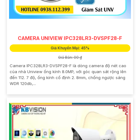
CAMERA UNIVIEW IPC328LR3-DVSPF28-F
Giá Khuyến Mại: 45%
Giá Bán: 00 ₫
Camera IPC328LR3-DVSPF28-F là dòng camera độ nét cao
của nhà Uniview ống kính 8.0MP, với góc quan sát rộng lên
đến 112. 7 độ, ống kính cố định 2. 8mm, chống ngược sáng
WDR 120db,...