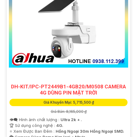
DH-KIT/IPC-PT2449B1-4GB20/M0508 CAMERA
4G DÙNG PIN MẶT TRỜI
Giá Khuyến Mại: 5,715,500 ₫
Giá Bán: 8,165,000 ₫
👁️‍🗨 Hình ảnh chất lượng :
Ultra 2k + .
🏆 Sử dụng công nghệ :
4G.
⭐ Xem Được Ban Đêm :
Hồng Ngoại 30m Hồng Ngoại SMD.