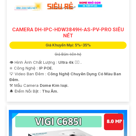
CAMERA DH-IPC-HDW3849H-AS-PV-PRO SIÊU
NÉT
Giá Khuyến Mại: 5%-35%
Giá Bán: liên hệ
👁 Hình Ành Chất Lượng :
Ultra 4k 👍🏾 .
✳️ Công Nghệ :
IP POE.
💡 Video Ban Đêm :
Công Nghệ Chuyên Dụng Có Màu Ban
Ðêm.
⚒ Mẫu Camera
Dome Kim loại.
️🔔 Điểm Nỗi Bật :
Thu Âm.