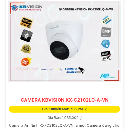
CAMERA KBVISION KX-C2102LQ-A-VN
Giá Khuyến Mại: 705,250 ₫
Giá Bán: 1,085,000 ₫
Camera An Ninh KX-C2102LQ-A-VN là một Camera đáng chú