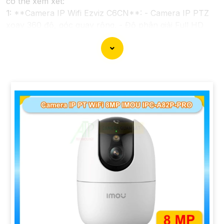
có thể xem xét:
1:
**Camera IP Wifi Ezviz C6CN**: - Camera IP PTZ
xoay 360 độ, góc quay rộng. - Độ phân giải Full HD
1080p. - Hỗ trợ kết nối không dây WiFi. - Tích hợp
công nghệ hồng ngoại thông minh. - Phù hợp để theo
dõi khoảng cách xa.
📽
2:
**Camera Hikvision DS-2CD1021-I**: - Camera
IP công nghệ H.265+ tiết kiệm băng thông. - Độ phân
giải 2MP (1920x1080). - Hỗ trợ chống ngược sáng kỹ
thuật số. - Thiết kế vỏ nhựa chống va đập. - Hồng
ngoại ban đêm khoảng cách lên đến 30m.
✳️
3:
**Camera Dahua HDCVI HAC-HFW1200T**: -
Camera HDCVI 2MP hỗ trợ chất lượng hình ảnh cao. -
Lens cố định 3.6mm. - Tầm quan sát hồng ngoại lên
đến 20m. - Chống ngược sáng Digital WDR, cân bằng
sáng, chống nhiễu 3D. - Giá phải chăng với chất lượng
chắc chắn hơn
.
Nhớ kiểm tra và lựa chọn sản phẩm phù hợp với nhu
cầu sử dụng và không gian lắp đặt của bạn. Bạn có thể