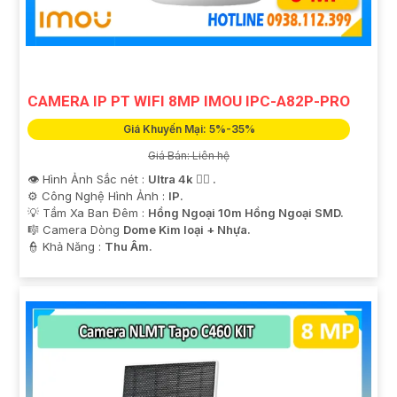
tham khảo thêm thông tin chi tiết và mua hàng tại các
cửa hàng điện tử uy tín hoặc cửa hàng thiết bị an ninh
chuyên nghiệp. Chúc bạn tìm được giải pháp an ninh
phù hợp!
CAMERA IP PT WIFI 8MP IMOU IPC-A82P-PRO
Giá Khuyến Mại: 5%-35%
Giá Bán: Liên hệ
👁 Hình Ảnh Sắc nét :
Ultra 4k 👍🏾 .
⚙ Công Nghệ Hình Ảnh :
IP.
💡 Tầm Xa Ban Đêm :
Hồng Ngoại 10m Hồng Ngoại SMD.
🎼️ Camera Dòng
Dome Kim loại + Nhựa.
️👮 Khả Năng :
Thu Âm.