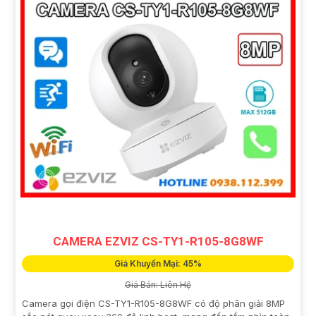
CAMERA EZVIZ CS-TY1-R105-8G8WF
Giá Khuyến Mại: 45%
Giá Bán: Liên Hệ
Camera gọi điện CS-TY1-R105-8G8WF có độ phân giải 8MP