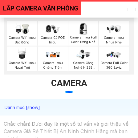
LẮP CAMERA VĂN PHÒNG
Camera Imou Full
Camera Wifi Imou
Camera Có POE
Camera Imou
Color Trong Nhà
Báo Động
Imou
Nhụa Nhẹ
Camera Wifi Imou
Camera Imou
Camera Công
Camera Full Color
Ngoài Trời
Chống Trộm
Nghệ H.265
360 Ezviz
Hikvision
CAMERA
Chắc chắn! Dưới đây là một số tư vấn và giới thiệu về
Camera Giá Rẻ Thiết Bị An Ninh Chính Hãng mà bạn