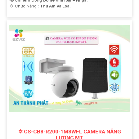
🐉️ Camera Dòng
Dome Kim loại + Nhựa.
️💠 Chức Năng :
Thu Âm Và Loa.
✲ CS-CB8-R200-1M8WFL CAMERA NĂNG
LƯƠNG MT