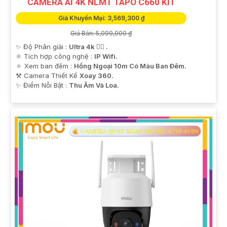
CAMERA AI 4K NLMT TAPO C660 KIT
Giá Khuyến Mại: 3,569,300 ₫
Giá Bán: 5,099,000 ₫
✨ Độ Phân giải :
Ultra 4k 👍🏾 .
⚛️ Tích hợp công nghệ :
IP Wifi.
🔅 Xem ban đêm :
Hồng Ngoại 10m Có Màu Ban Ðêm.
⚒ Camera Thiết Kế
Xoay 360.
️✨ Điểm Nỗi Bật :
Thu Âm Và Loa.