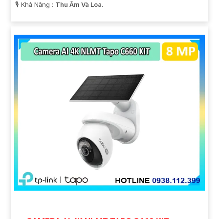
️🎙 Khả Năng :
Thu Âm Và Loa.