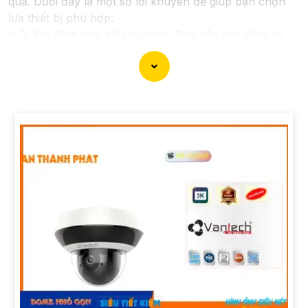
quả. Dưới đây là một số lời khuyên để giúp bạn chọn
lựa thiết bị phù hợp:
⬹
1:
Xác định nhu cầu sử dụng: Bạn cần xác định rõ
mục đích sử dụng camera, vùng cần quan sát để chọn
loại camera có khả năng zoom phù hợp.
👩‍👩‍👦‍👦
2:
Chọn chất lượng hình ảnh: Camera zoom
quang nên có độ phân giải cao để thu được hình ảnh
rõ nét, đặc biệt là khi phải quan sát xa.
3:
Tính năng hỗ trợ: Lựa chọn camera có tính năng
xoay, nghiêng (pan-tilt-zoom) để dễ dàng điều chỉnh
hướng quan sát từ xa.
🎞
4:
Chọn hãng camera uy tín: Lựa chọn camera của
các hãng nổi tiếng, có uy tín để
ổn hơn
chất lượng và
hiệu suất hoạt động.
✴️
5:
Tư vấn từ chuyên gia: Nếu cần, bạn có thể tìm
kiếm sự tư vấn từ các chuyên gia hoặc các đơn vị cung
cấp dịch vụ lắp đặt camera an ninh.
Thông tin và tư vấn trên đây có thể giúp bạn có cái
nhìn tổng quan về việc lắp đặt camera zoom quang.