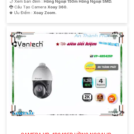
🌙 Xem ban đêm :
Hồng Ngoại 150m Hồng Ngoại SMD.
🐉️ Cấu Tạo Camera
Xoay 360.
️♚ Ưu Điểm :
Xoay Zoom.