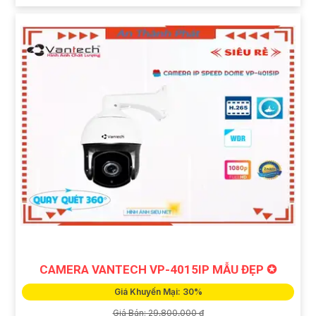
CAMERA VANTECH VP-4015IP MẪU ĐẸP ✪
Giá Khuyến Mại: 30%
Giá Bán: 29,800,000 ₫