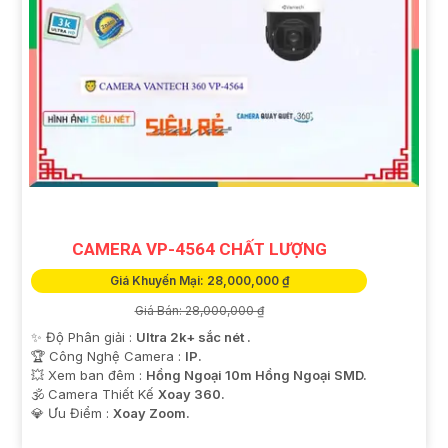
CAMERA VP-4564 CHẤT LƯỢNG
Giá Khuyến Mại: 28,000,000 ₫
Giá Bán: 28,000,000 ₫
✨ Độ Phân giải :
Ultra 2k+ sắc nét .
🏆 Công Nghệ Camera :
IP.
💥 Xem ban đêm :
Hồng Ngoại 10m Hồng Ngoại SMD.
🕉️ Camera Thiết Kế
Xoay 360.
️💎 Ưu Điểm :
Xoay Zoom.