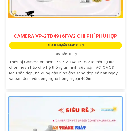
CAMERA VP-2TD4916F/V2 CHI PHÍ PHÙ HỢP
Giá Khuyến Mại: 00 ₫
Giá Bán: 00 ₫
Thiết bị Camera an ninh IP VP-2TD4916F/V2 là một sự lựa
chọn hoàn hảo cho hệ thống an ninh của bạn. Với CMOS
Màu sắc đẹp, nó cung cấp hình ảnh sáng đẹp cả ban ngày
và ban đêm với công nghệ hồng ngoại 400m