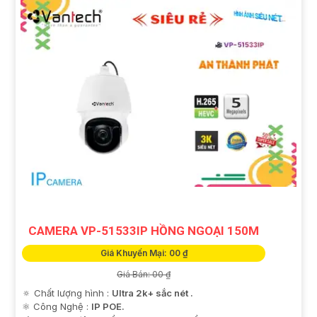
CAMERA VP-51533IP HỒNG NGOẠI 150M
Giá Khuyến Mại: 00 ₫
Giá Bán: 00 ₫
🔅 Chất lượng hình :
Ultra 2k+ sắc nét .
⚛️ Công Nghệ :
IP POE.