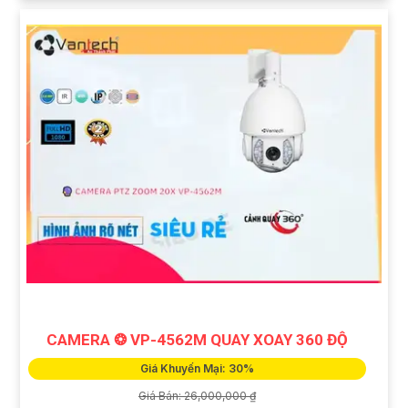
CAMERA ❂ VP-4562M QUAY XOAY 360 ĐỘ
Giá Khuyến Mại: 30%
Giá Bán: 26,000,000 ₫