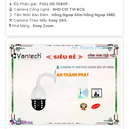
☀️ Độ Phân giải :
FULL HD 1080P .
🤖️ Camera Công nghệ :
AHD CVI TVI BCS.
🌛 Tầm Nhìn Ban Đêm :
Hồng Ngoại 50m Hồng Ngoại SMD.
⚒ Camera Theo Mẫu
Xoay 360.
️🎙 Khả Năng :
Xoay Zoom.