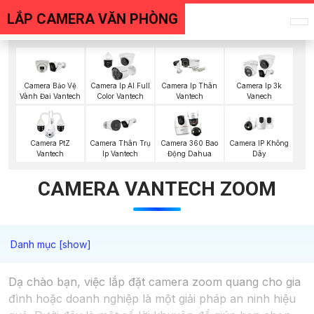
LẮP CAMERA VĂN PHÒNG
Camera Bảo Vệ
Camera Ip AI Full
Camera Ip Thân
Camera Ip 3k
Vành Đai Vantech
Color Vantech
Vantech
Vanech
Camera IP Không
Camera PtZ
Camera Thân Trụ
Camera 360 Bao
Dây
Vantech
Ip Vantech
Động Dahua
CAMERA VANTECH ZOOM
Dạ chào bạn, việc lắp đặt camera zoom quang cho gia
đình hoặc doanh nghiệp là một giải pháp an ninh hiệu