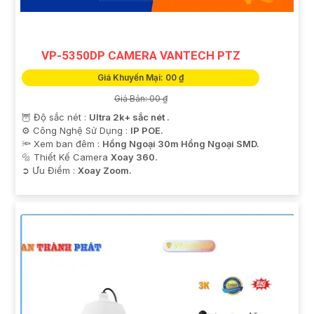
Nếu bạn cần thêm thông tin hoặc hỗ trợ, hãy cho mình
biết để được tư vấn cụ thể hơn nhé!
VP-5350DP CAMERA VANTECH PTZ
Giá Khuyến Mại: 00 ₫
Giá Bán: 00 ₫
🦉 Độ sắc nét :
Ultra 2k+ sắc nét .
⚙ Công Nghệ Sử Dụng :
IP POE.
🔦 Xem ban đêm :
Hồng Ngoại 30m Hồng Ngoại SMD.
🔩 Thiết Kế Camera
Xoay 360.
️➲ Ưu Điểm :
Xoay Zoom.
'