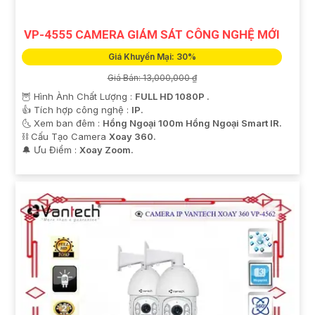
VP-4555 CAMERA GIÁM SÁT CÔNG NGHỆ MỚI
Giá Khuyến Mại: 30%
Giá Bán: 13,000,000 ₫
🦉 Hình Ành Chất Lượng :
FULL HD 1080P .
👍 Tích hợp công nghệ :
IP.
🌜 Xem ban đêm :
Hồng Ngoại 100m Hồng Ngoại Smart IR.
⛓ Cấu Tạo Camera
Xoay 360.
️🔔 Ưu Điểm :
Xoay Zoom.