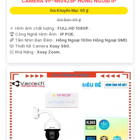
CAMERA VP-4R0425P HỒNG NGOẠI IP
Giá Khuyến Mại: 00 ₫
Giá Bán: 00 ₫
🔆 Hình ảnh chất lượng :
FULL HD 1080P .
🏆 Công Nghệ Hình Ảnh :
IP POE.
🌈 Tầm Nhìn Ban Đêm :
Hồng Ngoại 100m Hồng Ngoại SMD.
🎲 Thiết Kế Camera
Xoay 360.
️🆑 Khả Năng :
Xoay Zoom.