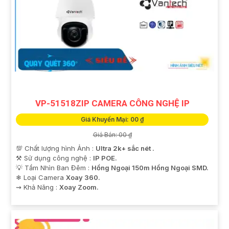
VP-51518ZIP CAMERA CÔNG NGHỆ IP
Giá Khuyến Mại: 00 ₫
Giá Bán: 00 ₫
💯 Chất lượng hình Ảnh :
Ultra 2k+ sắc nét .
⚒ Sử dụng công nghệ :
IP POE.
💡 Tầm Nhìn Ban Đêm :
Hồng Ngoại 150m Hồng Ngoại SMD.
❄ Loại Camera
Xoay 360.
️⇝ Khả Năng :
Xoay Zoom.