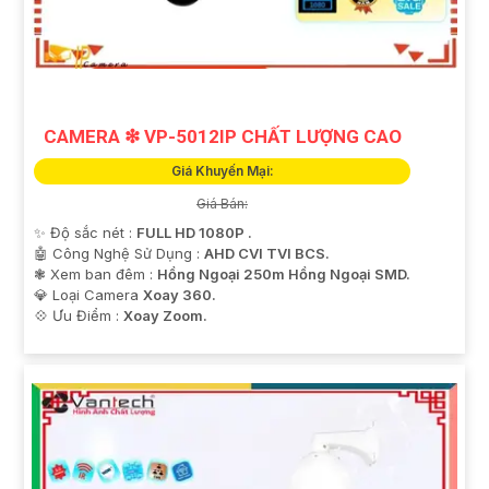
CAMERA ❇ VP-5012IP CHẤT LƯỢNG CAO
Giá Khuyến Mại:
Giá Bán:
✨ Độ sắc nét :
FULL HD 1080P .
🤖️ Công Nghệ Sử Dụng :
AHD CVI TVI BCS.
❃ Xem ban đêm :
Hồng Ngoại 250m Hồng Ngoại SMD.
💎 Loại Camera
Xoay 360.
️💠 Ưu Điểm :
Xoay Zoom.