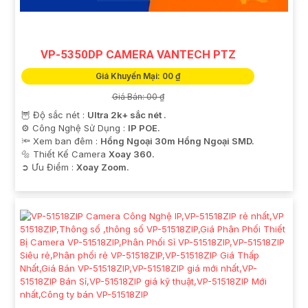
Nếu bạn cần thêm thông tin hoặc hỗ trợ, hãy cho mình
biết để được tư vấn cụ thể hơn nhé!
VP-5350DP CAMERA VANTECH PTZ
Giá Khuyến Mại: 00 ₫
Giá Bán: 00 ₫
🦉 Độ sắc nét :
Ultra 2k+ sắc nét .
⚙ Công Nghệ Sử Dụng :
IP POE.
🔦 Xem ban đêm :
Hồng Ngoại 30m Hồng Ngoại SMD.
🔩 Thiết Kế Camera
Xoay 360.
️➲ Ưu Điểm :
Xoay Zoom.
'