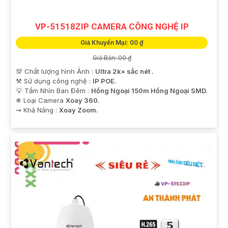
VP-51518ZIP CAMERA CÔNG NGHỆ IP
Giá Khuyến Mại: 00 ₫
Giá Bán: 00 ₫
💯 Chất lượng hình Ảnh :
Ultra 2k+ sắc nét .
⚒ Sử dụng công nghệ :
IP POE.
💡 Tầm Nhìn Ban Đêm :
Hồng Ngoại 150m Hồng Ngoại SMD.
❄ Loại Camera
Xoay 360.
️⇝ Khả Năng :
Xoay Zoom.