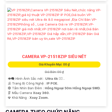
CAMERA VP-21518ZIP SIÊU NÉT
Giá Khuyến Mại: 00 ₫
Giá Bán: 00 ₫
👁️‍🗨 Hình Ảnh Sắc nét :
Ultra 4k 👍🏾 .
🕉️ Trang Bị Công Nghệ :
IP POE.
🔴 Tầm Nhìn Ban Đêm :
Hồng Ngoại 50m Hồng Ngoại SMD.
🗜️ Mẫu Camera
Xoay 360.
️💎 Khả Năng :
Xoay Zoom.