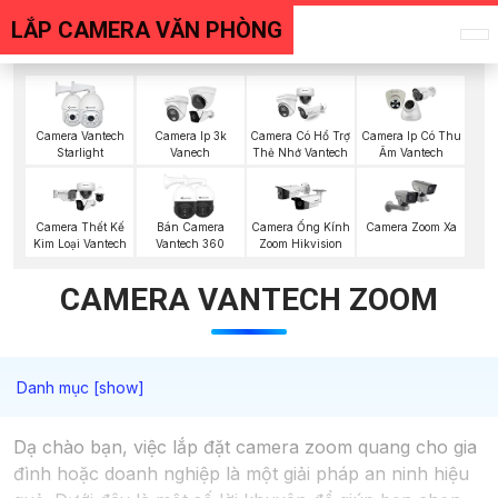
LẮP CAMERA VĂN PHÒNG
Camera Vantech
Camera Ip 3k
Camera Có Hổ Trợ
Camera Ip Có Thu
Starlight
Vanech
Thẻ Nhớ Vantech
Âm Vantech
Camera Thết Kế
Bán Camera
Camera Ống Kính
Camera Zoom Xa
Kim Loại Vantech
Vantech 360
Zoom Hikvision
CAMERA VANTECH ZOOM
Dạ chào bạn, việc lắp đặt camera zoom quang cho gia
đình hoặc doanh nghiệp là một giải pháp an ninh hiệu