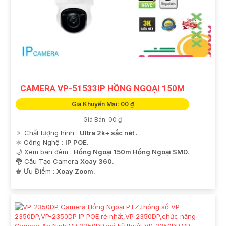
CAMERA VP-51533IP HỒNG NGOẠI 150M
Giá Khuyến Mại: 00 ₫
Giá Bán: 00 ₫
🔅 Chất lượng hình :
Ultra 2k+ sắc nét .
⚛️ Công Nghệ :
IP POE.
🌙 Xem ban đêm :
Hồng Ngoại 150m Hồng Ngoại SMD.
🐉️ Cấu Tạo Camera
Xoay 360.
️♚ Ưu Điểm :
Xoay Zoom.