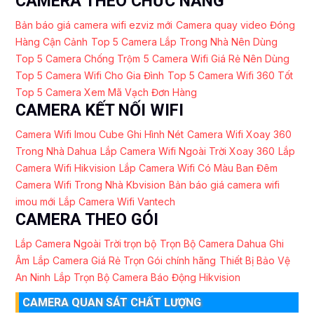
CAMERA THEO CHỨC NĂNG
Bản báo giá camera wifi ezviz mới
Camera quay video Đóng
Hàng Cận Cảnh
Top 5 Camera Lắp Trong Nhà Nên Dùng
Top 5 Camera Chống Trộm
5 Camera Wifi Giá Rẻ Nên Dùng
Top 5 Camera Wifi Cho Gia Đình
Top 5 Camera Wifi 360 Tốt
Top 5 Camera Xem Mã Vạch Đơn Hàng
CAMERA KẾT NỐI WIFI
Camera Wifi Imou Cube Ghi Hình Nét
Camera Wifi Xoay 360
Trong Nhà Dahua
Lắp Camera Wifi Ngoài Trời Xoay 360
Lắp
Camera Wifi Hikvision
Lắp Camera Wifi Có Màu Ban Đêm
Camera Wifi Trong Nhà Kbvision
Bản báo giá camera wifi
imou mới
Lắp Camera Wifi Vantech
CAMERA THEO GÓI
Lắp Camera Ngoài Trời trọn bộ
Trọn Bộ Camera Dahua Ghi
Âm
Lắp Camera Giá Rẻ Trọn Gói chính hãng
Thiết Bị Bảo Vệ
An Ninh
Lắp Trọn Bộ Camera Báo Động Hikvision
CAMERA QUAN SÁT CHẤT LƯỢNG