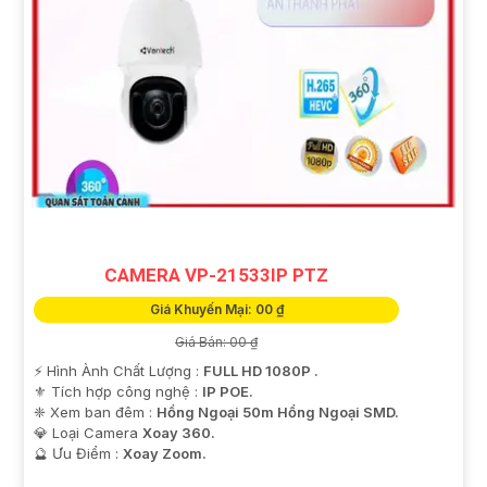
CAMERA VP-21533IP PTZ
Giá Khuyến Mại: 00 ₫
Giá Bán: 00 ₫
️⚡ Hình Ành Chất Lượng :
FULL HD 1080P .
⚜️ Tích hợp công nghệ :
IP POE.
❈ Xem ban đêm :
Hồng Ngoại 50m Hồng Ngoại SMD.
💎 Loại Camera
Xoay 360.
️🔮 Ưu Điểm :
Xoay Zoom.