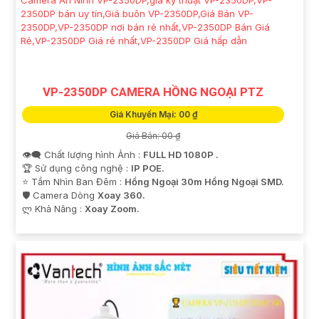
VP-2350DP CAMERA HỒNG NGOẠI PTZ
Giá Khuyến Mại: 00 ₫
Giá Bán: 00 ₫
👁️‍🗨 Chất lượng hình Ảnh :
FULL HD 1080P .
🏆 Sử dụng công nghệ :
IP POE.
⭐ Tầm Nhìn Ban Đêm :
Hồng Ngoại 30m Hồng Ngoại SMD.
🛡 Camera Dòng
Xoay 360.
️ლ Khả Năng :
Xoay Zoom.