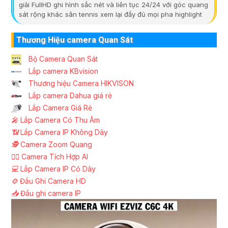
giải FullHD ghi hình sắc nét và liên tục 24/24 với góc quang
sát rộng khác sân tennis xem lại đầy đủ mọi pha highlight
Thương Hiệu camera Quan Sát
Bộ Camera Quan Sát
Lắp camera KBvision
Thương hiệu Camera HIKVISON
Lắp camera Dahua giá rẻ
Lắp Camera Giá Rẻ
️🎤️
Lắp Camera Có Thu Âm
📶
Lắp Camera IP Không Dây
🕵️
Camera Zoom Quang
🧛‍♀️
Camera Tích Hợp AI
💻
Lắp Camera IP Có Dây
⚙️
Đầu Ghi Camera HD
📥
Đầu ghi camera IP