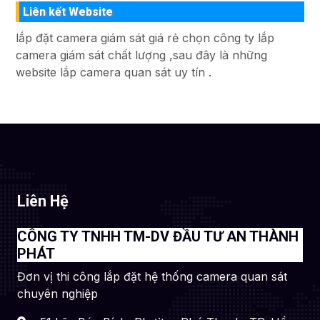
Liên kết Website
lắp đặt camera giám sát giá rẻ chọn công ty lắp
camera giám sát chất lượng ,sau đây là những
website lắp camera quan sát uy tín .
Liên Hệ
CÔNG TY TNHH TM-DV ĐẦU TƯ AN THÀNH
PHÁT
Đơn vị thi công lắp đặt hệ thống camera quan sát
chuyên nghiệp