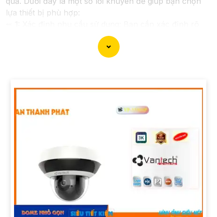
quả. Dưới đây là một số lời khuyên để giúp bạn chọn
lựa thiết bị phù hợp:
⬹
1:
Xác định nhu cầu sử dụng: Bạn cần xác định rõ
mục đích sử dụng camera, vùng cần quan sát để chọn
loại camera có khả năng zoom phù hợp.
👩‍👩‍👦‍👦
2:
Chọn chất lượng hình ảnh: Camera zoom
quang nên có độ phân giải cao để thu được hình ảnh
rõ nét, đặc biệt là khi phải quan sát xa.
3:
Tính năng hỗ trợ: Lựa chọn camera có tính năng
xoay, nghiêng (pan-tilt-zoom) để dễ dàng điều chỉnh
hướng quan sát từ xa.
🎞
4:
Chọn hãng camera uy tín: Lựa chọn camera của
các hãng nổi tiếng, có uy tín để
ổn hơn
chất lượng và
hiệu suất hoạt động.
✴️
5:
Tư vấn từ chuyên gia: Nếu cần, bạn có thể tìm
kiếm sự tư vấn từ các chuyên gia hoặc các đơn vị cung
cấp dịch vụ lắp đặt camera an ninh.
Thông tin và tư vấn trên đây có thể giúp bạn có cái
nhìn tổng quan về việc lắp đặt camera zoom quang.