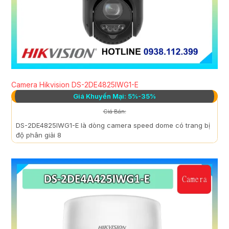
Camera Hikvision DS-2DE4825IWG1-E
Giá Khuyến Mại: 5%-35%
Giá Bán:
DS-2DE4825IWG1-E là dòng camera speed dome có trang bị
độ phân giải 8