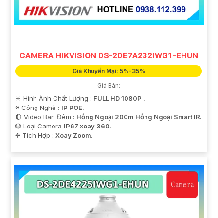
CAMERA HIKVISION DS-2DE7A232IWG1-EHUN
Giá Khuyến Mại: 5%-35%
Giá Bán:
'
🔆 Hình Ành Chất Lượng :
FULL HD 1080P .
®️ Công Nghệ :
IP POE.
🌔 Video Ban Đêm :
Hồng Ngoại 200m Hồng Ngoại Smart IR.
🎲 Loại Camera
IP67 xoay 360.
️✤ Tích Hợp :
Xoay Zoom.