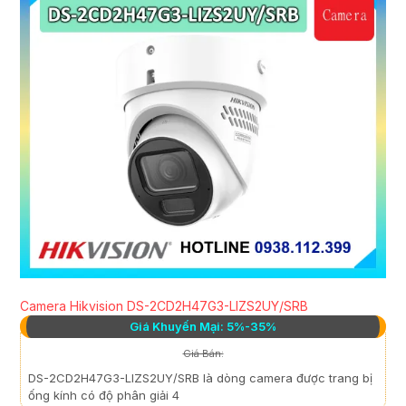
Camera Hikvision DS-2CD2H47G3-LIZS2UY/SRB
Giá Khuyến Mại: 5%-35%
Giá Bán:
DS-2CD2H47G3-LIZS2UY/SRB là dòng camera được trang bị
ống kính có độ phân giải 4