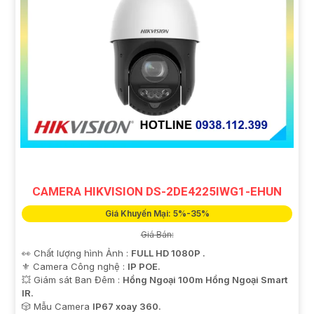
CAMERA HIKVISION DS-2DE4225IWG1-EHUN
Giá Khuyến Mại: 5%-35%
Giá Bán:
👀 Chất lượng hình Ảnh :
FULL HD 1080P .
⚜️ Camera Công nghệ :
IP POE.
💥 Giám sát Ban Đêm :
Hồng Ngoại 100m Hồng Ngoại Smart
IR.
🎲 Mẫu Camera
IP67 xoay 360.