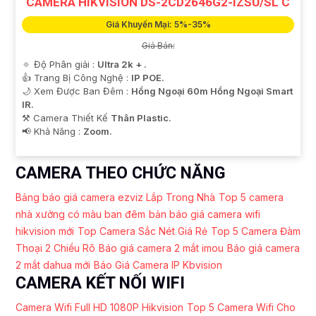
CAMERA HIKVISION DS-2CD2646G2-IZSU/SL C
Giá Khuyến Mại: 5%-35%
Giá Bán:
🔅 Độ Phân giải :
Ultra 2k + .
👍 Trang Bị Công Nghệ :
IP POE.
🌙 Xem Được Ban Đêm :
Hồng Ngoại 60m Hồng Ngoại Smart
IR.
⚒ Camera Thiết Kế
Thân Plastic.
️📢 Khả Năng :
Zoom.
CAMERA THEO CHỨC NĂNG
Bảng báo giá camera ezviz Lắp Trong Nhà
Top 5 camera
nhà xưởng có màu ban đêm
bản báo giá camera wifi
hikvision mới
Top Camera Sắc Nét Giá Rẻ
Top 5 Camera Đàm
Thoại 2 Chiều Rõ
Báo giá camera 2 mắt imou
Báo giá camera
2 mắt dahua mới
Báo Giá Camera IP Kbvision
CAMERA KẾT NỐI WIFI
Camera Wifi Full HD 1080P Hikvision
Top 5 Camera Wifi Cho