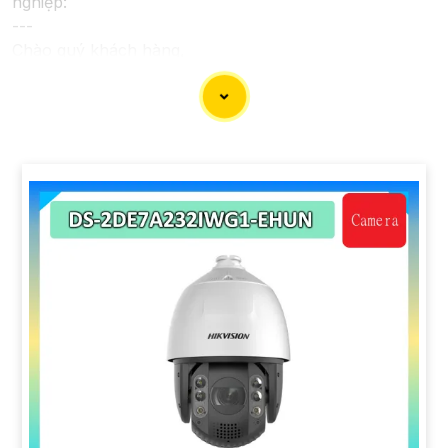
nghiệp:
---
Chào quý khách hàng,
Chúng tôi xin trân trọng giới thiệu đến quý vị dịch vụ
lắp đặt camera Hikvision giá rẻ và chuyên nghiệp cho
dự án của quý vị.
Với kinh nghiệm lâu năm trong lĩnh vực lắp đặt camera
an ninh, đội ngũ kỹ thuật viên của chúng tôi cam kết sẽ
mang đến cho quý vị những giải pháp an ninh hiệu
quả, đáng tin cậy và tiết kiệm chi phí.
Camera của Hikvision được biết đến là một trong
những thương hiệu hàng đầu thế giới về giải pháp an
ninh video. Với các tính năng và công nghệ tiên tiến,
camera Hikvision không chỉ
chắc chắn
chất lượng hình
ảnh sắc nét mà còn đem đến sự tin cậy và an toàn cho
dự án của quý vị.
Nếu quý vị quan tâm đến việc lắp đặt camera Hikvision
giá rẻ và chuyên nghiệp cho dự án của mình, chúng tôi
luôn sẵn lòng hỗ trợ và tư vấn cho quý vị.