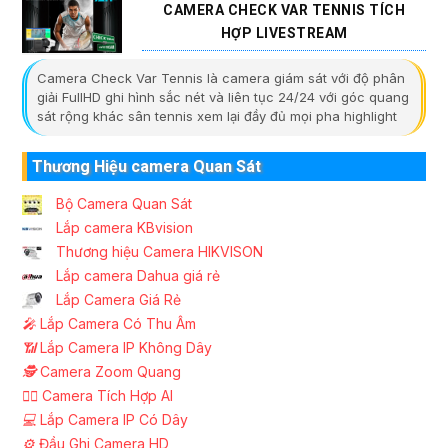
CAMERA CHECK VAR TENNIS TÍCH
HỢP LIVESTREAM
Camera Check Var Tennis là camera giám sát với độ phân
giải FullHD ghi hình sắc nét và liên tục 24/24 với góc quang
sát rộng khác sân tennis xem lại đầy đủ mọi pha highlight
Thương Hiệu camera Quan Sát
Bộ Camera Quan Sát
Lắp camera KBvision
Thương hiệu Camera HIKVISON
Lắp camera Dahua giá rẻ
Lắp Camera Giá Rẻ
️🎤️
Lắp Camera Có Thu Âm
📶
Lắp Camera IP Không Dây
🕵️
Camera Zoom Quang
🧛‍♀️
Camera Tích Hợp AI
💻
Lắp Camera IP Có Dây
⚙️
Đầu Ghi Camera HD