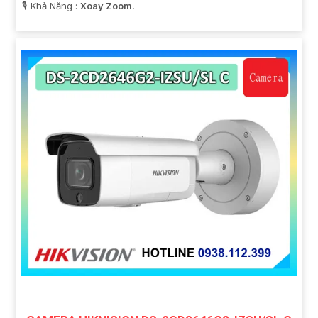
️🎙 Khả Năng :
Xoay Zoom.