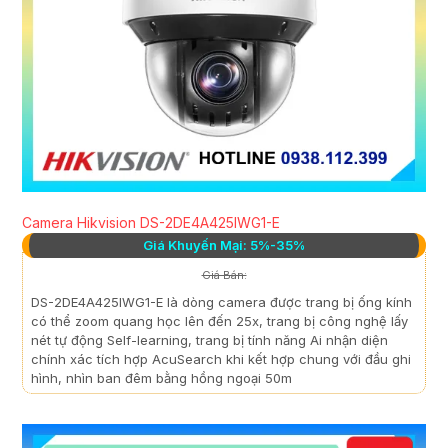
Camera Hikvision DS-2DE4A425IWG1-E
Giá Khuyến Mại: 5%-35%
Giá Bán:
DS-2DE4A425IWG1-E là dòng camera được trang bị ống kính
có thể zoom quang học lên đến 25x, trang bị công nghệ lấy
nét tự động Self-learning, trang bị tính năng Ai nhận diện
chính xác tích hợp AcuSearch khi kết hợp chung với đầu ghi
hình, nhìn ban đêm bằng hồng ngoại 50m