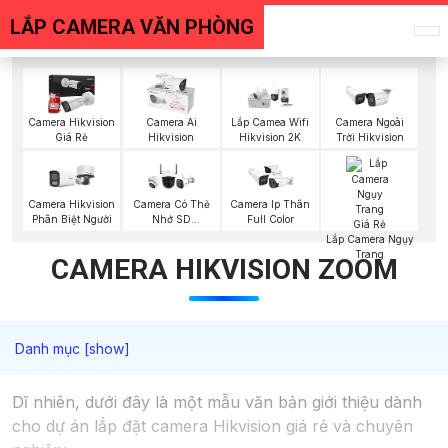
LẮP CAMERA VĂN PHÒNG
Camera Hikvision
Camera Ai
Lắp Camea Wifi
Camera Ngoài
Giá Rẻ
Hikvision
Hikvision 2K
Trời Hikvision
Camera Hikvision
Camera Có Thẻ
Camera Ip Thân
Phân Biệt Người
Nhớ SD
Full Color
HIKVISION
Lắp Camera Ngụy
Trang
CAMERA HIKVISION ZOOM
Dĩ nhiên, dưới đây là một mẫu văn bản giới thiệu dành
cho dự án lắp đặt camera Hikvision giá rẻ và chuyên