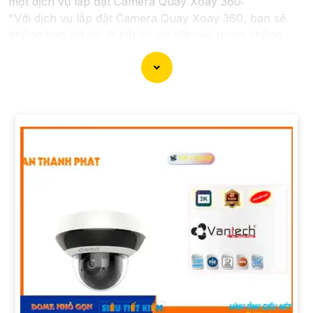
một dịch vụ lắp đặt Camera Quay Xoay 360:
"Với dịch vụ lắp đặt Camera Quay Xoay 360, bạn sẽ
không bao giờ bỏ lỡ bất kỳ chi tiết nào trong không
gian giám sát. Hệ thống camera hiện đại này cho phép
quay xoay 360 độ, giúp ghi lại mọi góc cạnh và hành
động trong ngôi nhà, văn phòng hay cửa hàng của bạn
một cách tự động và hiệu quả. Để bảo vệ tài sản và
nâng cao an toàn an ninh cho môi trường của bạn, hãy
liên hệ với chúng tôi ngay hôm nay để biết thêm thông
tin chi tiết và được tư vấn miễn phí."
Hy vọng câu này sẽ giúp bạn trong việc giới thiệu dịch
vụ lắp đặt Camera Quay Xoay 360. Nếu bạn cần thêm
sự hỗ trợ hoặc tư vấn khác, đừng ngần ngại để lại câu
hỏi!