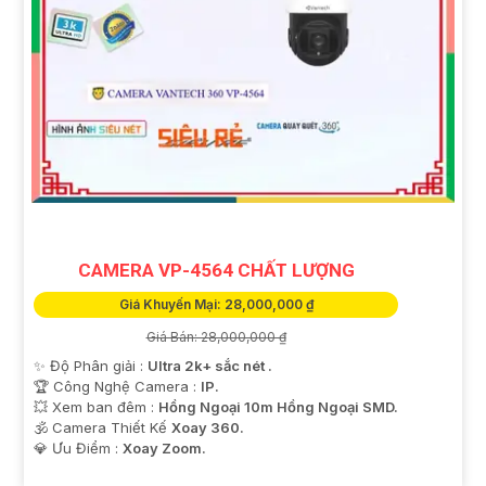
CAMERA VP-4564 CHẤT LƯỢNG
Giá Khuyến Mại: 28,000,000 ₫
Giá Bán: 28,000,000 ₫
✨ Độ Phân giải :
Ultra 2k+ sắc nét .
🏆 Công Nghệ Camera :
IP.
💥 Xem ban đêm :
Hồng Ngoại 10m Hồng Ngoại SMD.
🕉️ Camera Thiết Kế
Xoay 360.
️💎 Ưu Điểm :
Xoay Zoom.