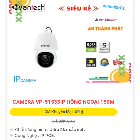
CAMERA VP-51533IP HỒNG NGOẠI 150M
Giá Khuyến Mại: 00 ₫
Giá Bán: 00 ₫
🔅 Chất lượng hình :
Ultra 2k+ sắc nét .
⚛️ Công Nghệ :
IP POE.