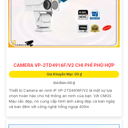
CAMERA VP-2TD4916F/V2 CHI PHÍ PHÙ HỢP
Giá Khuyến Mại: 00 ₫
Giá Bán: 00 ₫
Thiết bị Camera an ninh IP VP-2TD4916F/V2 là một sự lựa
chọn hoàn hảo cho hệ thống an ninh của bạn. Với CMOS
Màu sắc đẹp, nó cung cấp hình ảnh sáng đẹp cả ban ngày
và ban đêm với công nghệ hồng ngoại 400m