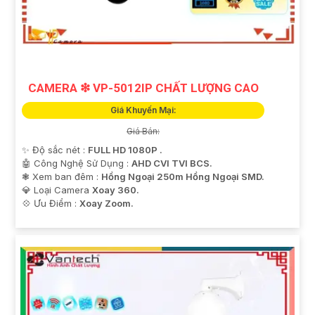
CAMERA ❇ VP-5012IP CHẤT LƯỢNG CAO
Giá Khuyến Mại:
Giá Bán:
✨ Độ sắc nét :
FULL HD 1080P .
🤖️ Công Nghệ Sử Dụng :
AHD CVI TVI BCS.
❃ Xem ban đêm :
Hồng Ngoại 250m Hồng Ngoại SMD.
💎 Loại Camera
Xoay 360.
️💠 Ưu Điểm :
Xoay Zoom.