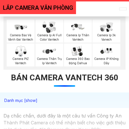
LẮP CAMERA VĂN PHÒNG
Camera Bảo Vệ
Camera Ip AI Full
Camera Ip Thân
Camera Ip 3k
Vành Đai Vantech
Color Vantech
Vantech
Vanech
Camera IP Không
Camera PtZ
Camera Thân Trụ
Camera 360 Bao
Dây
Vantech
Ip Vantech
Động Dahua
BÁN CAMERA VANTECH 360
Dạ chắc chắn, dưới đây là một câu tư vấn Công ty An
Thành Phát Camera có thể nhận biết cho việc giới thiệu