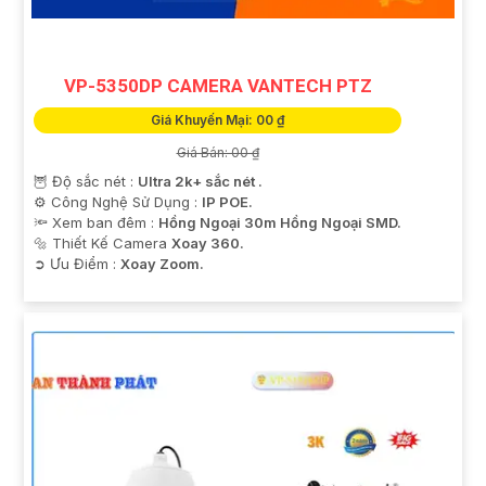
VP-5350DP CAMERA VANTECH PTZ
Giá Khuyến Mại: 00 ₫
Giá Bán: 00 ₫
'
🦉 Độ sắc nét :
Ultra 2k+ sắc nét .
⚙ Công Nghệ Sử Dụng :
IP POE.
🔦 Xem ban đêm :
Hồng Ngoại 30m Hồng Ngoại SMD.
🔩 Thiết Kế Camera
Xoay 360.
️➲ Ưu Điểm :
Xoay Zoom.