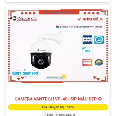
CAMERA VANTECH VP-4015IP MẪU ĐẸP ✪
Giá Khuyến Mại: 30%
Giá Bán: 29,800,000 ₫