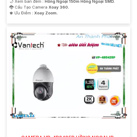
🌙 Xem ban đêm :
Hồng Ngoại 150m Hồng Ngoại SMD.
🐉️ Cấu Tạo Camera
Xoay 360.
️♚ Ưu Điểm :
Xoay Zoom.