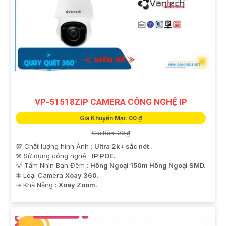
VP-51518ZIP CAMERA CÔNG NGHỆ IP
Giá Khuyến Mại: 00 ₫
Giá Bán: 00 ₫
💯 Chất lượng hình Ảnh :
Ultra 2k+ sắc nét .
⚒ Sử dụng công nghệ :
IP POE.
💡 Tầm Nhìn Ban Đêm :
Hồng Ngoại 150m Hồng Ngoại SMD.
❄ Loại Camera
Xoay 360.
️⇝ Khả Năng :
Xoay Zoom.