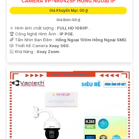
CAMERA VP-4R0425P HỒNG NGOẠI IP
Giá Khuyến Mại: 00 ₫
Giá Bán: 00 ₫
🔆 Hình ảnh chất lượng :
FULL HD 1080P .
🏆 Công Nghệ Hình Ảnh :
IP POE.
🌈 Tầm Nhìn Ban Đêm :
Hồng Ngoại 100m Hồng Ngoại SMD.
🎲 Thiết Kế Camera
Xoay 360.
️🆑 Khả Năng :
Xoay Zoom.