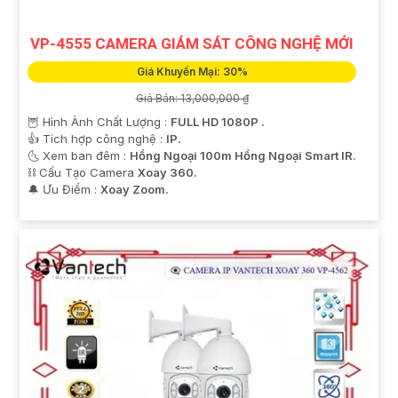
VP-4555 CAMERA GIÁM SÁT CÔNG NGHỆ MỚI
Giá Khuyến Mại: 30%
Giá Bán: 13,000,000 ₫
🦉 Hình Ành Chất Lượng :
FULL HD 1080P .
👍 Tích hợp công nghệ :
IP.
🌜 Xem ban đêm :
Hồng Ngoại 100m Hồng Ngoại Smart IR.
⛓ Cấu Tạo Camera
Xoay 360.
️🔔 Ưu Điểm :
Xoay Zoom.