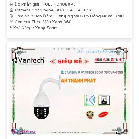
☀️ Độ Phân giải :
FULL HD 1080P .
🤖️ Camera Công nghệ :
AHD CVI TVI BCS.
🌛 Tầm Nhìn Ban Đêm :
Hồng Ngoại 50m Hồng Ngoại SMD.
⚒ Camera Theo Mẫu
Xoay 360.
️🎙 Khả Năng :
Xoay Zoom.