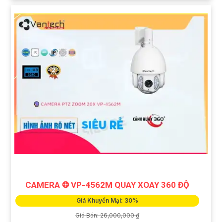
CAMERA ❂ VP-4562M QUAY XOAY 360 ĐỘ
Giá Khuyến Mại: 30%
Giá Bán: 26,000,000 ₫