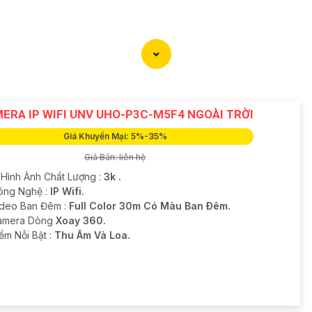
ERA IP WIFI UNV UHO-P3C-M5F4 NGOÀI TRỜI
Giá Khuyến Mại: 5%-35%
Giá Bán: liên hệ
 Hình Ành Chất Lượng :
3k .
ông Nghệ :
IP Wifi.
ideo Ban Đêm :
Full Color 30m Có Màu Ban Ðêm.
amera Dòng
Xoay 360.
iểm Nỗi Bật :
Thu Âm Và Loa.