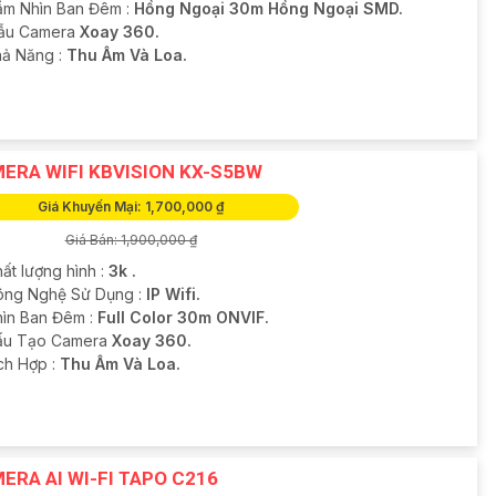
ầm Nhìn Ban Đêm :
Hồng Ngoại 30m Hồng Ngoại SMD.
ẫu Camera
Xoay 360.
hả Năng :
Thu Âm Và Loa.
ERA WIFI KBVISION KX-S5BW
Giá Khuyến Mại: 1,700,000 ₫
Giá Bán: 1,900,000 ₫
ất lượng hình :
3k .
ông Nghệ Sử Dụng :
IP Wifi.
hìn Ban Đêm :
Full Color 30m ONVIF.
ấu Tạo Camera
Xoay 360.
ích Hợp :
Thu Âm Và Loa.
ERA AI WI-FI TAPO C216