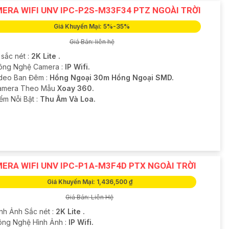
ERA WIFI UNV IPC-P2S-M33F34 PTZ NGOÀI TRỜI
Giá Khuyến Mại: 5%-35%
Giá Bán: liên hệ
 sắc nét :
2K Lite .
ông Nghệ Camera :
IP Wifi.
deo Ban Đêm :
Hồng Ngoại 30m Hồng Ngoại SMD.
amera Theo Mẫu
Xoay 360.
iểm Nỗi Bật :
Thu Âm Và Loa.
ERA WIFI UNV IPC-P1A-M3F4D PTX NGOÀI TRỜI
Giá Khuyến Mại: 1,436,500 ₫
Giá Bán: Liên Hệ
ình Ảnh Sắc nét :
2K Lite .
ông Nghệ Hình Ảnh :
IP Wifi.