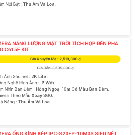
ểm Nỗi Bật :
Thu Âm Và Loa.
ERA NĂNG LƯỢNG MẶT TRỜI TÍCH HỢP ĐÈN PHA
O C615F KIT
Giá Khuyến Mại: 2,519,300 ₫
Giá Bán: 3,599,000 ₫
nh Ảnh Sắc nét :
2K Lite .
Công Nghệ Hình Ảnh :
IP Wifi.
m Nhìn Ban Đêm :
Hồng Ngoại 10m Có Màu Ban Ðêm.
amera Theo Mẫu
Xoay 360.
hả Năng :
Thu Âm Và Loa.
ERA ỐNG KÍNH KÉP IPC-S20EP-10M0S SIÊU NÉT