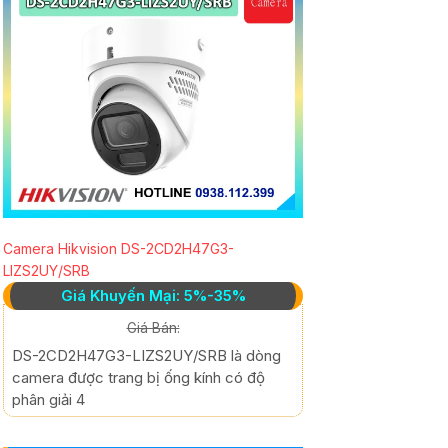
Camera Hikvision DS-2CD2H47G3-
LIZS2UY/SRB
Giá Khuyến Mại: 5%-35%
Giá Bán:
DS-2CD2H47G3-LIZS2UY/SRB là dòng
camera được trang bị ống kính có độ
phân giải 4