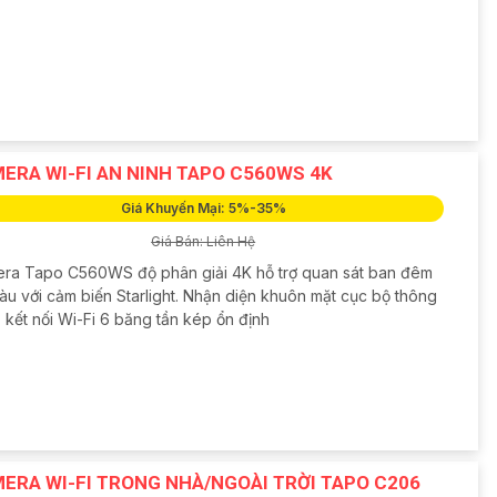
ERA WI-FI AN NINH TAPO C560WS 4K
Giá Khuyến Mại: 5%-35%
Giá Bán: Liên Hệ
ra Tapo C560WS độ phân giải 4K hỗ trợ quan sát ban đêm
àu với cảm biến Starlight. Nhận diện khuôn mặt cục bộ thông
 kết nối Wi-Fi 6 băng tần kép ổn định
ERA WI-FI TRONG NHÀ/NGOÀI TRỜI TAPO C206