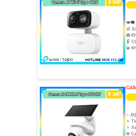
👁️‍
🕉️ 
🔴 Kh
🗜️ 
️💎 K
CAM
✨ Độ
⚛️ T
🔅 X
⚒ Ca