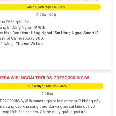
Giá Khuyến Mại: 5%-35%
Giá Bán: 00 ₫
 Độ Phân giải :
3k .
Trang Bị Công Nghệ :
IP Wifi.
m Nhìn Ban Đêm :
Hồng Ngoại 15m Hồng Ngoại Smart IR.
Thiết Kế Camera
Xoay 360.
hả Năng :
Thu Âm Và Loa.
ERA WIFI NGOÀI TRỜI DS-2DE2C200IWG/W
Giá Khuyến Mại: 5%-35%
Giá Bán:
DE2C200IWG/W là camera giá rẻ loại camera IP không dây.
ra cung cấp khả năng theo dõi và giám sát hiệu quả với
lượng hình ảnh sắc nét. Có thể quay quét ngoài trời...