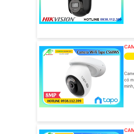
CAM
Came
có m
minh,
CAM