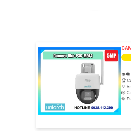
CAM
👁️‍
🏆 C
💡 V
🎲 C
️💎 Đ