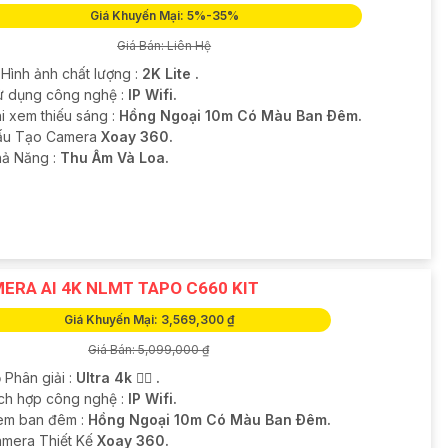
Giá Khuyến Mại: 5%-35%
Giá Bán: Liên Hệ
 Hình ảnh chất lượng :
2K Lite .
Sử dụng công nghệ :
IP Wifi.
i xem thiếu sáng :
Hồng Ngoại 10m Có Màu Ban Ðêm.
Cấu Tạo Camera
Xoay 360.
hả Năng :
Thu Âm Và Loa.
ERA AI 4K NLMT TAPO C660 KIT
Giá Khuyến Mại: 3,569,300 ₫
Giá Bán: 5,099,000 ₫
 Phân giải :
Ultra 4k 👍🏾 .
ích hợp công nghệ :
IP Wifi.
em ban đêm :
Hồng Ngoại 10m Có Màu Ban Ðêm.
mera Thiết Kế
Xoay 360.