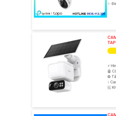
️✨ Đi
CAM
TAP
️⚡ Hì
🤖️ 
❂ Tầ
↕️ C
️🆑 K
CAM