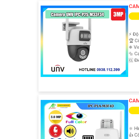
CAM
️⚡ Độ
🏆 C
❈ Vi
'
🔩 C
️🆑 Đ
CAM
🔆 H
👍 C