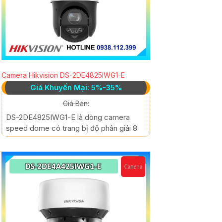
Camera Hikvision DS-2DE4825IWG1-E
Giá Khuyến Mại: 5%-35%
Giá Bán:
DS-2DE4825IWG1-E là dòng camera
speed dome có trang bị độ phân giải 8