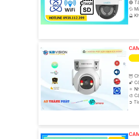
🔴 T
💦 M
️🔮 K
CAM
🦉 Ch
🌠 C
🔅 N
🎨 C
️➲ T
CAM