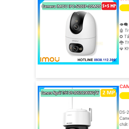
👁️‍
🤖️ 
✪ Tầ
🐉️ 
️💎 K
CAM
DS-2
Came
chất 