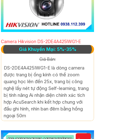
Camera Hikvision DS-2DE4A425IWG1-E
Giá Khuyến Mại: 5%-35%
Giá Bán:
DS-2DE4A425IWG1-E là dòng camera
được trang bị ống kính có thể zoom
quang học lên đến 25x, trang bị công
nghệ lấy nét tự động Self-learning, trang
bị tính năng Ai nhận diện chính xác tích
hợp AcuSearch khi kết hợp chung với
đầu ghi hình, nhìn ban đêm bằng hồng
ngoại 50m