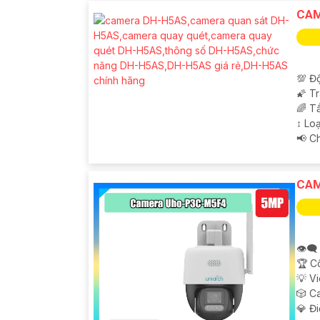
CAM
💯 Độ
🌠 T
🌈 T
'
↕️ L
️📢 
CAM
👁️‍
🏆 C
💡 V
🎲 C
️💎 Đ