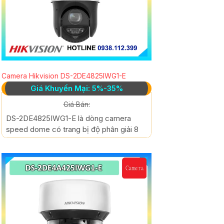
Camera Hikvision DS-2DE4825IWG1-E
Giá Khuyến Mại: 5%-35%
Giá Bán:
DS-2DE4825IWG1-E là dòng camera
speed dome có trang bị độ phân giải 8