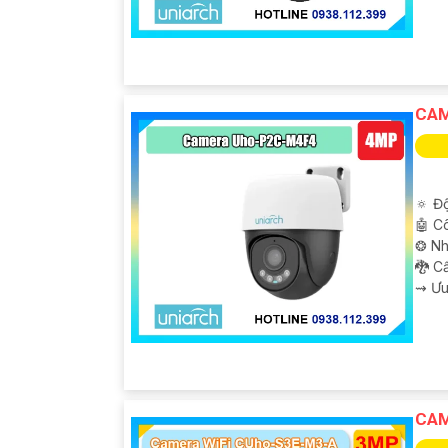
CAM
🔅 Độ
🤖️ 
❂ Nh
🐉️ 
️⇝ Ư
CAM