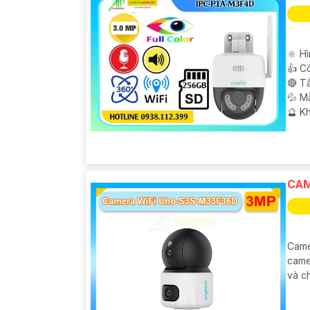
🔆 H
👍 C
🔴 T
💦 M
️🔮 K
CAM
Came
came
và ch