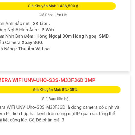
Giá Khuyến Mại: 1,436,500 ₫
Giá Bán: Liên Hệ
ình Ảnh Sắc nét :
2K Lite .
ông Nghệ Hình Ảnh :
IP Wifi.
ầm Nhìn Ban Đêm :
Hồng Ngoại 30m Hồng Ngoại SMD.
ẫu Camera
Xoay 360.
hả Năng :
Thu Âm Và Loa.
ERA WIFI UNV-UHO-S3S-M33F36D 3MP
Giá Khuyến Mại: 5%-35%
Giá Bán: liên hệ
ra WiFi UNV-Uho-S3S-M33F36D là dòng camera cố định và
ra PT tích hợp hai kênh trên cùng một IP quan sát tổng thể
i tiết cùng lúc. Có Độ phân giải 3