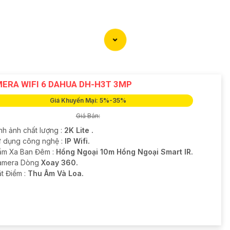
ERA WIFI 6 DAHUA DH-H3T 3MP
Giá Khuyến Mại: 5%-35%
Giá Bán:
nh ảnh chất lượng :
2K Lite .
ử dụng công nghệ :
IP Wifi.
ầm Xa Ban Đêm :
Hồng Ngoại 10m Hồng Ngoại Smart IR.
amera Dòng
Xoay 360.
ặt Điểm :
Thu Âm Và Loa.