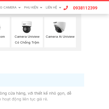
0938112399
G CAMERA
PHU KIỆN
LIÊN HỆ
oom
Camera Uniview
Camera Ai Uniview
Có Chống Trộm
òng cửa hàng, với thiết kế nhỏ gọn, dễ
hoạt động liên tục giá rẻ.