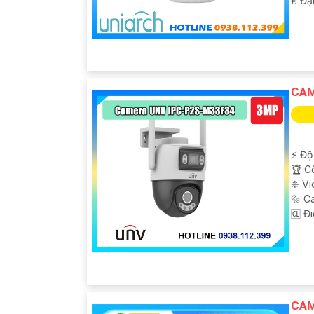
️₤ Đặ
CAM
️⚡ Độ
🏆 C
❈ Vi
🔩 C
️🆑 Đ
CAM