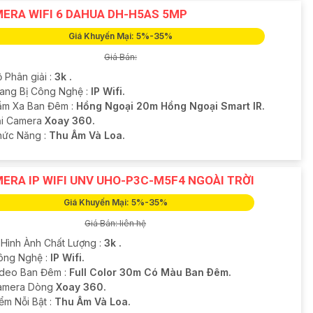
ERA WIFI 6 DAHUA DH-H5AS 5MP
Giá Khuyến Mại: 5%-35%
Giá Bán:
 Phân giải :
3k .
rang Bị Công Nghệ :
IP Wifi.
ầm Xa Ban Đêm :
Hồng Ngoại 20m Hồng Ngoại Smart IR.
oại Camera
Xoay 360.
Chức Năng :
Thu Âm Và Loa.
ERA IP WIFI UNV UHO-P3C-M5F4 NGOÀI TRỜI
Giá Khuyến Mại: 5%-35%
Giá Bán: liên hệ
 Hình Ành Chất Lượng :
3k .
ông Nghệ :
IP Wifi.
ideo Ban Đêm :
Full Color 30m Có Màu Ban Ðêm.
amera Dòng
Xoay 360.
iểm Nỗi Bật :
Thu Âm Và Loa.