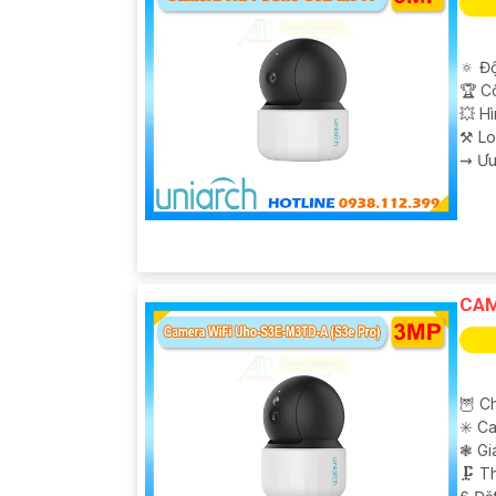
🔅 Độ
🏆 C
💥 H
⚒ Lo
️⇝ Ư
CAM
🦉 C
✳️ C
❃ Gi
🗜️ 