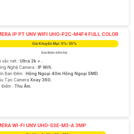
ERA IP PT UNV WIFI UHO-P2C-M4F4 FULL COLOR
Giá Khuyến Mại: 5%-35%
Giá Bán: liên hệ
 sắc nét :
Ultra 2k + .
Công Nghệ Camera :
IP Wifi.
ìn Ban Đêm :
Hồng Ngoại 40m Hồng Ngoại SMD.
Cấu Tạo Camera
Xoay 360.
u Điểm :
Thu Âm.
ERA WI-FI UNV UHO-S3E-M3-A 3MP