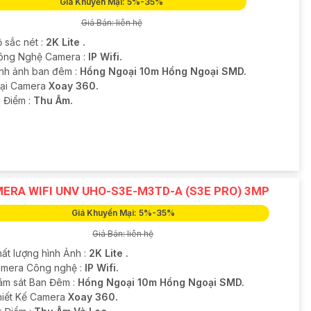
Giá Khuyến Mại: 5%-35%
Giá Bán: liên hệ
 sắc nét :
2K Lite .
ông Nghệ Camera :
IP Wifi.
ình ảnh ban đêm :
Hồng Ngoại 10m Hồng Ngoại SMD.
ại Camera
Xoay 360.
u Điểm :
Thu Âm.
ERA WIFI UNV UHO-S3E-M3TD-A (S3E PRO) 3MP
Giá Khuyến Mại: 5%-35%
Giá Bán: liên hệ
hất lượng hình Ảnh :
2K Lite .
amera Công nghệ :
IP Wifi.
ám sát Ban Đêm :
Hồng Ngoại 10m Hồng Ngoại SMD.
Thiết Kế Camera
Xoay 360.