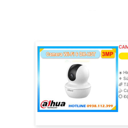
CAM
☀️ Hì
⚜️ S
🌈 T
🤹 C
️💮 Đ