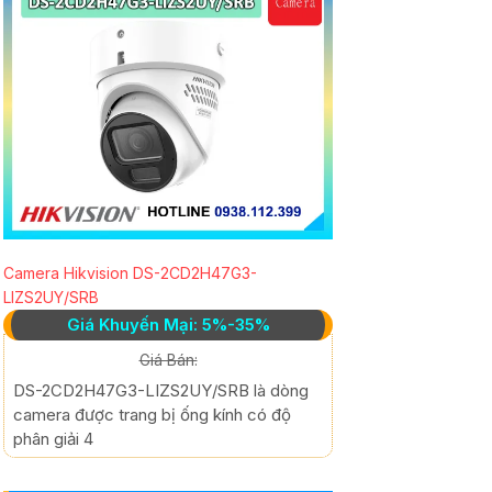
Camera Hikvision DS-2CD2H47G3-
LIZS2UY/SRB
Giá Khuyến Mại: 5%-35%
Giá Bán:
DS-2CD2H47G3-LIZS2UY/SRB là dòng
camera được trang bị ống kính có độ
phân giải 4