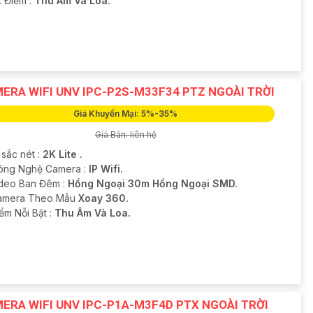
t Điểm :
Thu Âm Và Loa.
ERA WIFI UNV IPC-P2S-M33F34 PTZ NGOÀI TRỜI
Giá Khuyến Mại: 5%-35%
Giá Bán: liên hệ
 sắc nét :
2K Lite .
ông Nghệ Camera :
IP Wifi.
deo Ban Đêm :
Hồng Ngoại 30m Hồng Ngoại SMD.
amera Theo Mẫu
Xoay 360.
iểm Nỗi Bật :
Thu Âm Và Loa.
ERA WIFI UNV IPC-P1A-M3F4D PTX NGOÀI TRỜI