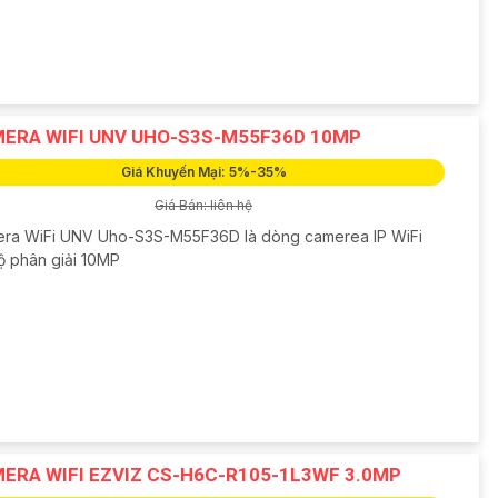
ERA WIFI UNV UHO-S3S-M55F36D 10MP
Giá Khuyến Mại: 5%-35%
Giá Bán: liên hệ
ra WiFi UNV Uho-S3S-M55F36D là dòng camerea IP WiFi
ộ phân giải 10MP
ERA WIFI EZVIZ CS-H6C-R105-1L3WF 3.0MP