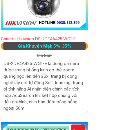
Camera Hikvision DS-2DE4A425IWG1-E
Giá Khuyến Mại: 5%-35%
Giá Bán:
DS-2DE4A425IWG1-E là dòng camera
được trang bị ống kính có thể zoom
quang học lên đến 25x, trang bị công
nghệ lấy nét tự động Self-learning, trang
bị tính năng Ai nhận diện chính xác tích
hợp AcuSearch khi kết hợp chung với
đầu ghi hình, nhìn ban đêm bằng hồng
ngoại 50m