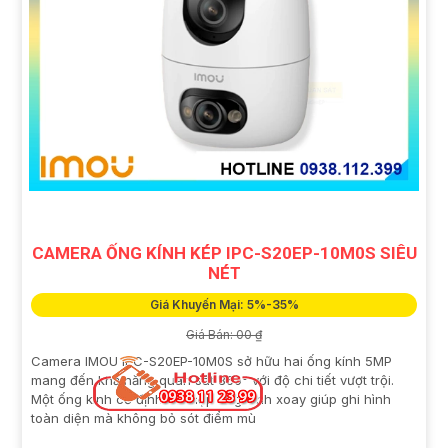
CAMERA ỐNG KÍNH KÉP IPC-S20EP-10M0S SIÊU
NÉT
Giá Khuyến Mại: 5%-35%
Giá Bán: 00 ₫
Camera IMOU IPC-S20EP-10M0S sở hữu hai ống kính 5MP
mang đến khả năng quan sát 360° với độ chi tiết vượt trội.
Một ống kính cố định kết hợp ống kính xoay giúp ghi hình
toàn diện mà không bỏ sót điểm mù