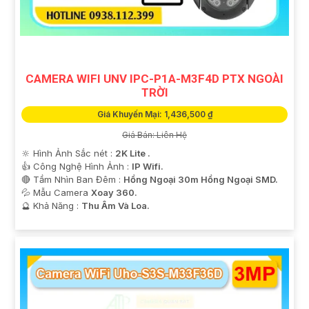
CAMERA WIFI UNV IPC-P1A-M3F4D PTX NGOÀI
TRỜI
Giá Khuyến Mại: 1,436,500 ₫
Giá Bán: Liên Hệ
🔆 Hình Ảnh Sắc nét :
2K Lite .
👍 Công Nghệ Hình Ảnh :
IP Wifi.
🔴 Tầm Nhìn Ban Đêm :
Hồng Ngoại 30m Hồng Ngoại SMD.
💦 Mẫu Camera
Xoay 360.
️🔮 Khả Năng :
Thu Âm Và Loa.