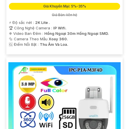
Giá Khuyến Mại: 5%-35%
Giá Bán: liên hệ
️⚡ Độ sắc nét :
2K Lite .
🏆 Công Nghệ Camera :
IP Wifi.
❈ Video Ban Đêm :
Hồng Ngoại 30m Hồng Ngoại SMD.
🔩 Camera Theo Mẫu
Xoay 360.
️🆑 Điểm Nỗi Bật :
Thu Âm Và Loa.