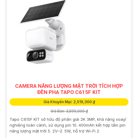
CAMERA NĂNG LƯỢNG MẶT TRỜI TÍCH HỢP
ĐÈN PHA TAPO C615F KIT
Giá Khuyến Mại: 2,519,300 ₫
Giá Bán: 3,599,000 ₫
Tapo C615F KIT sở hữu độ phân giải 2K 3MP, khả năng xoay/
nghiêng toàn cảnh, sử dụng pin 10. 400mAh kết hợp tấm pin
năng lượng mặt trời 5. 2V–2. 5W, hỗ trợ Wi-Fi 2