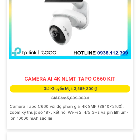
CAMERA AI 4K NLMT TAPO C660 KIT
Giá Khuyến Mại: 3,569,300 ₫
Giá Bán: 5,099,000 ₫
Camera Tapo C660 với độ phân giải 4K 8MP (3840×2160),
zoom kỹ thuật số 18×, kết nối Wi-Fi 2. 4/5 GHz và pin lithium-
ion 10000 mAh sạc lại