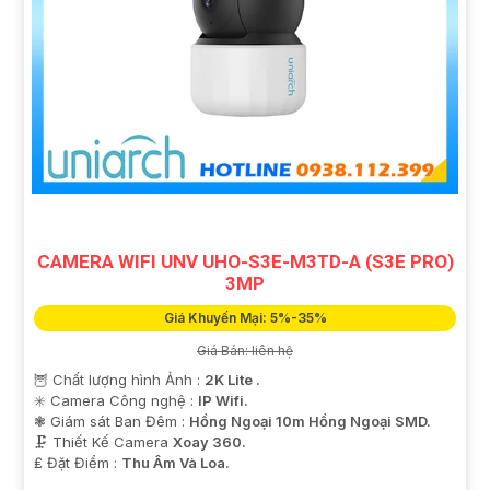
CAMERA WIFI UNV UHO-S3E-M3TD-A (S3E PRO)
3MP
Giá Khuyến Mại: 5%-35%
Giá Bán: liên hệ
🦉 Chất lượng hình Ảnh :
2K Lite .
✳️ Camera Công nghệ :
IP Wifi.
❃ Giám sát Ban Đêm :
Hồng Ngoại 10m Hồng Ngoại SMD.
🗜️ Thiết Kế Camera
Xoay 360.
️₤ Đặt Điểm :
Thu Âm Và Loa.