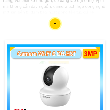
hàng, với thiết kế nhỏ gọn, dễ dàng lắp đặt ở mọi vị trí
mà không cần dây nguồn, camera tích hợp công nghệ
mới pin bền bỉ đảm bảo hoạt động liên tục giá rẻ.
'