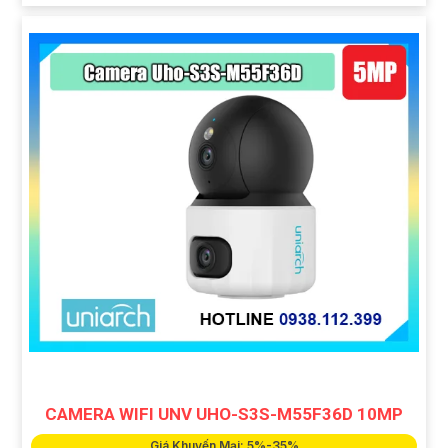
CAMERA WIFI UNV UHO-S3S-M55F36D 10MP
Giá Khuyến Mại: 5%-35%