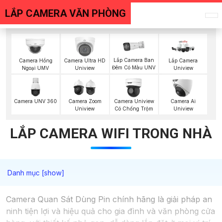
LẮP CAMERA VĂN PHÒNG
Lắp Camera Ban
Camera Hồng
Camera Ultra HD
Lắp Camera
Đêm Có Màu UNV
Ngoại UMV
Uniview
Uniview
Camera UNV 360
Camera Zoom
Camera Uniview
Camera Ai
Uniview
Có Chống Trộm
Uniview
LẮP CAMERA WIFI TRONG NHÀ
Camera Quan Sát Dùng Pin chính hãng là giải pháp an
ninh tiện lợi và hiệu quả cho gia đình và văn phòng cửa