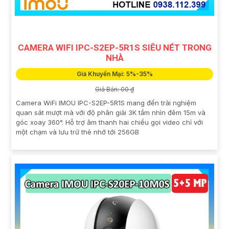
CAMERA WIFI IPC-S2EP-5R1S SIÊU NÉT TRONG
NHÀ
Giá Khuyến Mại: 5%-35%
Giá Bán: 00 ₫
Camera WiFi IMOU IPC-S2EP-5R1S mang đến trải nghiệm
quan sát mượt mà với độ phân giải 3K tầm nhìn đêm 15m và
góc xoay 360°. Hỗ trợ âm thanh hai chiều gọi video chỉ với
một chạm và lưu trữ thẻ nhớ tới 256GB