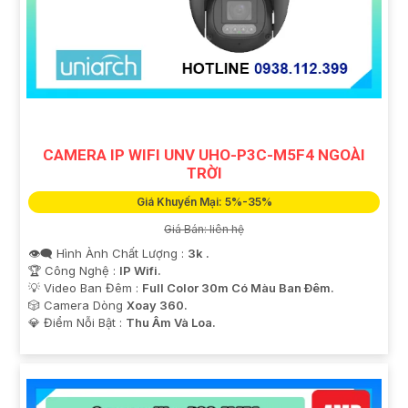
CAMERA IP WIFI UNV UHO-P3C-M5F4 NGOÀI
TRỜI
Giá Khuyến Mại: 5%-35%
Giá Bán: liên hệ
👁️‍🗨 Hình Ành Chất Lượng :
3k .
🏆 Công Nghệ :
IP Wifi.
💡 Video Ban Đêm :
Full Color 30m Có Màu Ban Ðêm.
🎲 Camera Dòng
Xoay 360.
️💎 Điểm Nỗi Bật :
Thu Âm Và Loa.