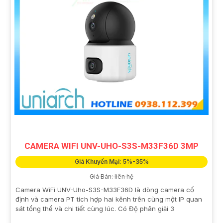
CAMERA WIFI UNV-UHO-S3S-M33F36D 3MP
Giá Khuyến Mại: 5%-35%
Giá Bán: liên hệ
Camera WiFi UNV-Uho-S3S-M33F36D là dòng camera cố
định và camera PT tích hợp hai kênh trên cùng một IP quan
sát tổng thể và chi tiết cùng lúc. Có Độ phân giải 3