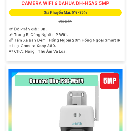
CAMERA WIFI 6 DAHUA DH-H5AS 5MP
Giá Khuyến Mại: 5%-35%
Giá Bán:
💯 Độ Phân giải :
3k .
🌠 Trang Bị Công Nghệ :
IP Wifi.
🌈 Tầm Xa Ban Đêm :
Hồng Ngoại 20m Hồng Ngoại Smart IR.
↕️ Loại Camera
Xoay 360.
️📢 Chức Năng :
Thu Âm Và Loa.