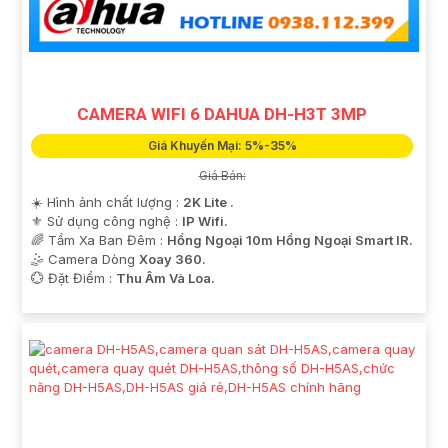
CAMERA WIFI 6 DAHUA DH-H3T 3MP
Giá Khuyến Mại: 5%-35%
Giá Bán:
☀️ Hình ảnh chất lượng :
2K Lite .
⚜️ Sử dụng công nghệ :
IP Wifi.
🌈 Tầm Xa Ban Đêm :
Hồng Ngoại 10m Hồng Ngoại Smart IR.
🤹 Camera Dòng
Xoay 360.
️💮 Đặt Điểm :
Thu Âm Và Loa.