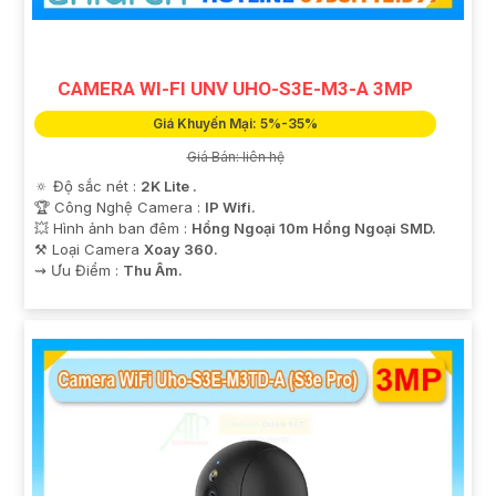
CAMERA WI-FI UNV UHO-S3E-M3-A 3MP
Giá Khuyến Mại: 5%-35%
Giá Bán: liên hệ
🔅 Độ sắc nét :
2K Lite .
🏆 Công Nghệ Camera :
IP Wifi.
💥 Hình ảnh ban đêm :
Hồng Ngoại 10m Hồng Ngoại SMD.
⚒ Loại Camera
Xoay 360.
️⇝ Ưu Điểm :
Thu Âm.