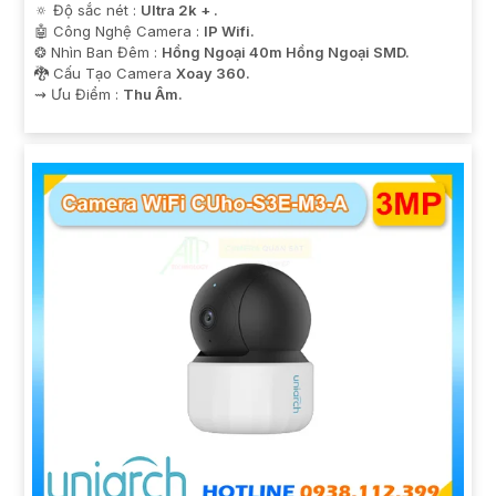
🔅 Độ sắc nét :
Ultra 2k + .
🤖️ Công Nghệ Camera :
IP Wifi.
❂ Nhìn Ban Đêm :
Hồng Ngoại 40m Hồng Ngoại SMD.
🐉️ Cấu Tạo Camera
Xoay 360.
️⇝ Ưu Điểm :
Thu Âm.