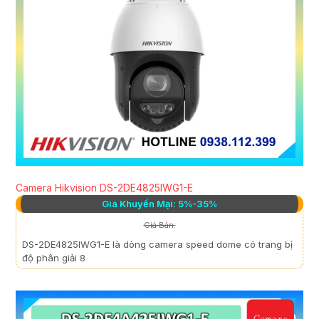
Camera Hikvision DS-2DE4825IWG1-E
Giá Khuyến Mại: 5%-35%
Giá Bán:
DS-2DE4825IWG1-E là dòng camera speed dome có trang bị
độ phân giải 8