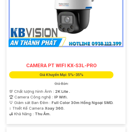
CAMERA PT WIFI KX-S3L-PRO
Giá Khuyến Mại: 5%-35%
Giá Bán:
💯 Chất lượng hình Ảnh :
2K Lite .
🏆 Camera Công nghệ :
IP Wifi.
💡 Giám sát Ban Đêm :
Full Color 30m Hồng Ngoại SMD.
↕️ Thiết Kế Camera
Xoay 360.
️🛃 Khả Năng :
Thu Âm.