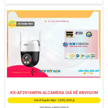
KX-AF2016WPN-ALCAMERA GIÁ RẺ KBVISION
Giá Khuyến Mại: 1,500,000 ₫
Giá Bán: 1,800,000 ₫