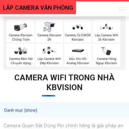
LẮP CAMERA VĂN PHÒNG
Camera Kbvision
Camera Kbvision
Camera Có DWDR
Lắp Camera Wifi
Chống Trộm
2K
Kbvision
2k Kbvision
Đầu Ghi HD
Camera Bám Sát
Lắp Camera Wifi
Camera Hồng
Analog Kbvision
Chuyển Động
2Mp Kbvision
Ngoại Kbvision
Kbvision
CAMERA WIFI TRONG NHÀ
KBVISION
Camera Quan Sát Dùng Pin chính hãng là giải pháp an