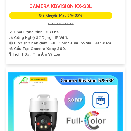
CAMERA KBVISION KX-S3L
Giá Khuyến Mại: 5%-35%
Giá Bán: liên hệ
☀️ Chất lượng hình :
2K Lite .
🕉️ Công Nghệ Sử Dụng :
IP Wifi.
🔴 Hình ảnh ban đêm :
Full Color 30m Có Màu Ban Ðêm.
🎨 Cấu Tạo Camera
Xoay 360.
️🎙 Tích Hợp :
Thu Âm Và Loa.