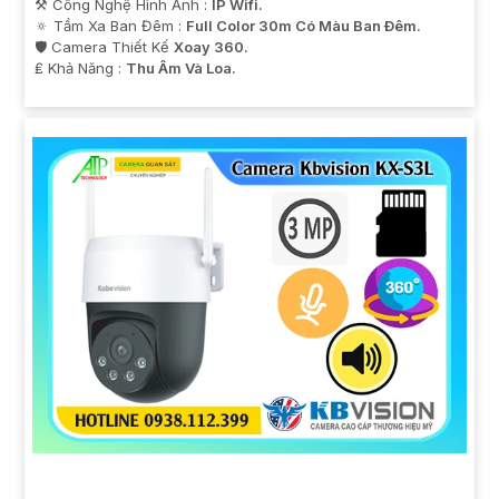
⚒ Công Nghệ Hình Ảnh :
IP Wifi.
🔅 Tầm Xa Ban Đêm :
Full Color 30m Có Màu Ban Ðêm.
🛡 Camera Thiết Kế
Xoay 360.
️₤ Khả Năng :
Thu Âm Và Loa.