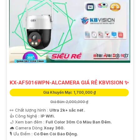
KX-AF5016WPN-ALCAMERA GIÁ RẺ KBVISION ✨
Giá Khuyến Mại: 1,700,000 ₫
Giá Bán: 2,000,000 ₫
👀 Chất lượng hình :
Ultra 2k+ sắc nét .
👍 Công Nghệ :
IP Wifi.
🌙 Xem ban đêm :
Full Color 30m Có Màu Ban Đêm.
🌧️ Camera Dòng
Xoay 360.
️🎙 Ưu Điểm :
Có Đèn Còi Báo Động.