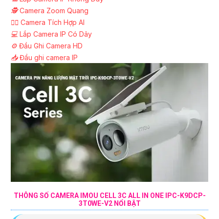
🕵️
Camera Zoom Quang
🧛‍♀️
Camera Tích Hợp AI
💻
Lắp Camera IP Có Dây
⚙️
Đầu Ghi Camera HD
📥
Đầu ghi camera IP
THÔNG SỐ CAMERA IMOU CELL 3C ALL IN ONE IPC-K9DCP-
3T0WE-V2 NỔI BẬT