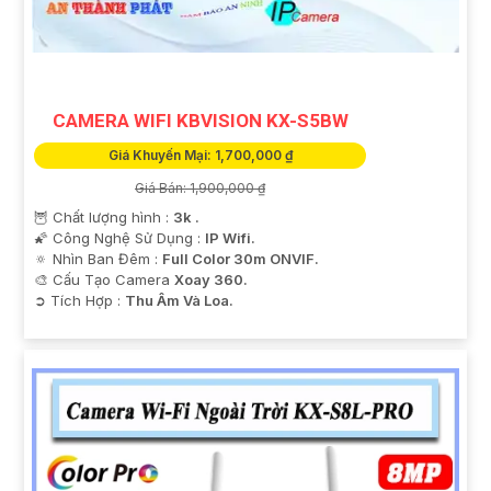
CAMERA WIFI KBVISION KX-S5BW
Giá Khuyến Mại: 1,700,000 ₫
Giá Bán: 1,900,000 ₫
🦉 Chất lượng hình :
3k .
🌠 Công Nghệ Sử Dụng :
IP Wifi.
🔅 Nhìn Ban Đêm :
Full Color 30m ONVIF.
🎨 Cấu Tạo Camera
Xoay 360.
️➲ Tích Hợp :
Thu Âm Và Loa.