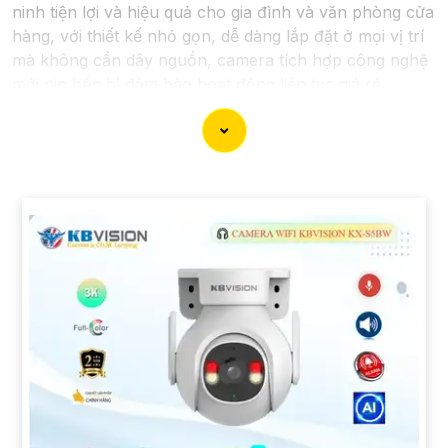
ninh tiện lợi và hiệu quả cho gia đình và văn phòng cửa
hàng, với thiết kế nhỏ gọn, dễ dàng lắp đặt ở mọi vị trí
mà không cần dây nguồn, camera tích hợp công nghệ
mới pin bền bỉ đảm bảo hoạt động liên tục giá rẻ.
'