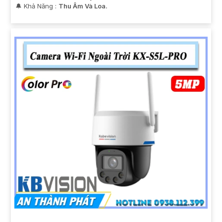
️🔔 Khả Năng :
Thu Âm Và Loa.