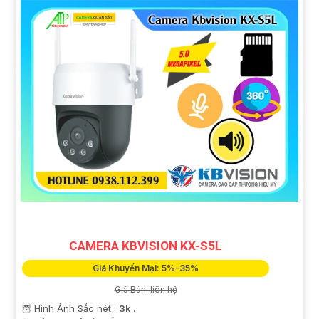
CAMERA KBVISION KX-S5L
Giá Khuyến Mại: 5%-35%
Giá Bán: liên hệ
🦉 Hình Ảnh Sắc nét :
3k .