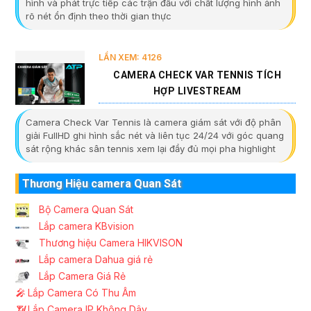
hình và phát trực tiếp các trận đấu với chất lượng hình ảnh
rõ nét ổn định theo thời gian thực
LẦN XEM: 4126
CAMERA CHECK VAR TENNIS TÍCH
HỢP LIVESTREAM
Camera Check Var Tennis là camera giám sát với độ phân
giải FullHD ghi hình sắc nét và liên tục 24/24 với góc quang
sát rộng khác sân tennis xem lại đầy đủ mọi pha highlight
Thương Hiệu camera Quan Sát
Bộ Camera Quan Sát
Lắp camera KBvision
Thương hiệu Camera HIKVISON
Lắp camera Dahua giá rẻ
Lắp Camera Giá Rẻ
️🎤️
Lắp Camera Có Thu Âm
📶
Lắp Camera IP Không Dây