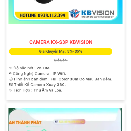
CAMERA KX-S3P KBVISION
Giá Khuyến Mại: 5%-35%
Giá Bán:
✨ Độ sắc nét :
2K Lite .
®️ Công Nghệ Camera :
IP Wifi.
🌙 Hình ảnh ban đêm :
Full Color 30m Có Màu Ban Ðêm.
🎼️ Thiết Kế Camera
Xoay 360.
️✨ Tích Hợp :
Thu Âm Và Loa.