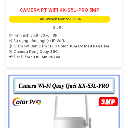
CAMERA PT WIFI KX-S5L-PRO 5MP
Giá Khuyến Mại: 5%-35%
Giá Bán:
💯 Hình ảnh chất lượng :
3k .
⚒ Sử dụng công nghệ :
IP Wifi.
🌛 Giám sát Ban Đêm :
Full Color 30m Có Màu Ban Ðêm.
🕸️ Camera Dòng
Xoay 360.
️📢 Đặt Điểm :
Thu Âm Và Loa.