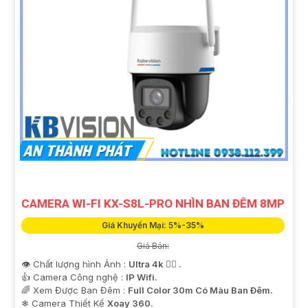
CAMERA WI-FI KX-S8L-PRO NHÌN BAN ĐÊM 8MP
Giá Khuyến Mại: 5%-35%
Giá Bán:
👁 Chất lượng hình Ảnh :
Ultra 4k 👍🏾 .
👍 Camera Công nghệ :
IP Wifi.
🌈 Xem Được Ban Đêm :
Full Color 30m Có Màu Ban Ðêm.
❄ Camera Thiết Kế
Xoay 360.