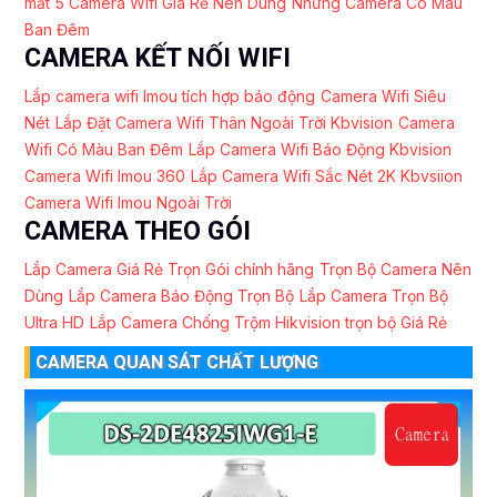
mắt
5 Camera Wifi Giá Rẻ Nên Dùng
Những Camera Có Màu
Ban Đêm
CAMERA KẾT NỐI WIFI
Lắp camera wifi Imou tích hợp báo động
Camera Wifi Siêu
Nét
Lắp Đặt Camera Wifi Thân Ngoài Trời Kbvision
Camera
Wifi Có Màu Ban Đêm
Lắp Camera Wifi Báo Động Kbvision
Camera Wifi Imou 360
Lắp Camera Wifi Sắc Nét 2K Kbvsiion
Camera Wifi Imou Ngoài Trời
CAMERA THEO GÓI
Lắp Camera Giá Rẻ Trọn Gói chính hãng
Trọn Bộ Camera Nên
Dùng
Lắp Camera Báo Động Trọn Bộ
Lắp Camera Trọn Bộ
Ultra HD
Lắp Camera Chống Trộm Hikvision trọn bộ Giá Rẻ
CAMERA QUAN SÁT CHẤT LƯỢNG