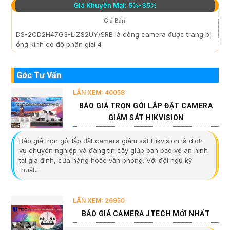
Giá Khuyến Mại: 5%-35%
Giá Bán:
DS-2CD2H47G3-LIZS2UY/SRB là dòng camera được trang bị
ống kính có độ phân giải 4
Góc Tư Vấn
LẦN XEM: 40058
BÁO GIÁ TRỌN GÓI LẮP ĐẶT CAMERA
GIÁM SÁT HIKVISION
Báo giá trọn gói lắp đặt camera giám sát Hikvision là dịch
vụ chuyên nghiệp và đáng tin cậy giúp bạn bảo vệ an ninh
tại gia đình, cửa hàng hoặc văn phòng. Với đội ngũ kỹ
thuật...
LẦN XEM: 26950
BÁO GIÁ CAMERA JTECH MỚI NHẤT