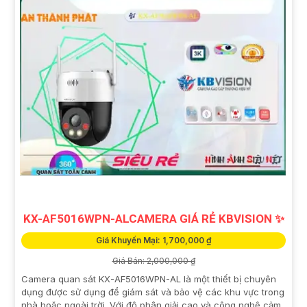
KX-AF5016WPN-ALCAMERA GIÁ RẺ KBVISION ✨
Giá Khuyến Mại: 1,700,000 ₫
Giá Bán: 2,000,000 ₫
Camera quan sát KX-AF5016WPN-AL là một thiết bị chuyên
dụng được sử dụng để giám sát và bảo vệ các khu vực trong
nhà hoặc ngoài trời. Với độ phân giải cao và công nghệ cảm