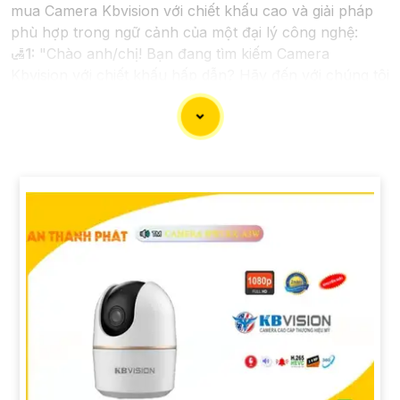
mua Camera Kbvision với chiết khấu cao và giải pháp
phù hợp trong ngữ cảnh của một đại lý công nghệ:
🛃
1:
"Chào anh/chị! Bạn đang tìm kiếm Camera
Kbvision với chiết khấu hấp dẫn? Hãy đến với chúng tôi
để nhận ưu đãi đặc biệt và được tư vấn về giải pháp
chính xác nhất cho nhu cầu an ninh của bạn!"
️🏅️
2:
"Bạn muốn mua Camera Kbvision với giá ưu đãi
và giải pháp phù hợp? Liên hệ ngay với chúng tôi để
được hỗ trợ tốt nhất từ đội ngũ chuyên gia có kinh
nghiệm!"
️🥈
3:
"Chúng tôi cam kết cung cấp Camera Kbvision
chính hãng với chiết khấu cao nhất trên thị trường.
Hãy đến với chúng tôi để trải nghiệm dịch vụ tốt nhất
và nhận được sự tư vấn chuyên nghiệp về giải pháp an
ninh cần thiết!"
Hy vọng những câu giới thiệu trên sẽ giúp bạn thành
công trong việc tiếp cận khách hàng và tăng cơ hội
bán hàng của bạn. Nếu có bất kỳ yêu cầu hay câu hỏi
nào khác, bạn có thể chia sẻ để tôi hỗ trợ bạn tốt hơn!