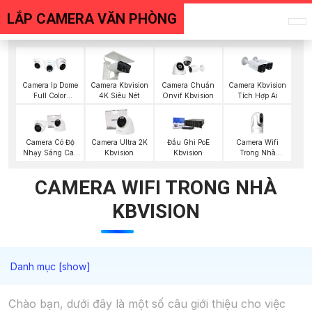
LẮP CAMERA VĂN PHÒNG
Camera Ip Dome
Camera Kbvision
Camera Chuẩn
Camera Kbvision
Full Color
4K Siêu Nét
Onvif Kbvision
Tích Hợp Ai
Kbvision
Camera Wifi
Camera Có Độ
Camera Ultra 2K
Đầu Ghi PoE
Trong Nhà
Nhạy Sáng Cao
Kbvision
Kbvision
Kbvision
Kbvision
CAMERA WIFI TRONG NHÀ
KBVISION
Chào bạn, dưới đây là một số câu giới thiệu cho việc