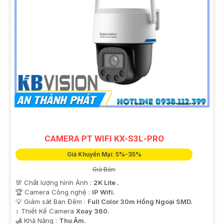
CAMERA PT WIFI KX-S3L-PRO
Giá Khuyến Mại: 5%-35%
Giá Bán:
💯 Chất lượng hình Ảnh :
2K Lite .
🏆 Camera Công nghệ :
IP Wifi.
💡 Giám sát Ban Đêm :
Full Color 30m Hồng Ngoại SMD.
↕️ Thiết Kế Camera
Xoay 360.
️🛃 Khả Năng :
Thu Âm.