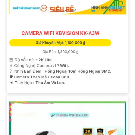
CAMERA WIFI KBVISION KX-A3W
Giá Khuyến Mại: 1,100,000 ₫
Giá Bán: 1,300,000 ₫
🦉 Độ sắc nét :
2K Lite .
⚜️ Công Nghệ Camera :
IP Wifi.
'
🌜 Nhìn Ban Đêm :
Hồng Ngoại 10m Hồng Ngoại SMD.
🛡 Camera Theo Mẫu
Xoay 360.
️🔈 Tích Hợp :
Thu Âm Và Loa.