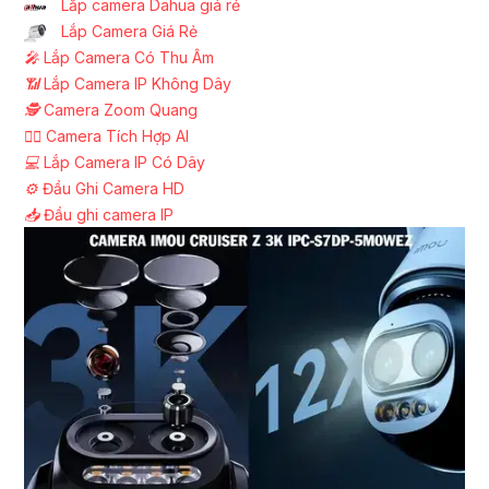
Lắp camera Dahua giá rẻ
Lắp Camera Giá Rẻ
️🎤️
Lắp Camera Có Thu Âm
📶
Lắp Camera IP Không Dây
🕵️
Camera Zoom Quang
🧛‍♀️
Camera Tích Hợp AI
💻
Lắp Camera IP Có Dây
⚙️
Đầu Ghi Camera HD
📥
Đầu ghi camera IP