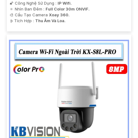
🌠 Công Nghệ Sử Dụng :
IP Wifi.
🔅 Nhìn Ban Đêm :
Full Color 30m ONVIF.
🎨 Cấu Tạo Camera
Xoay 360.
️➲ Tích Hợp :
Thu Âm Và Loa.