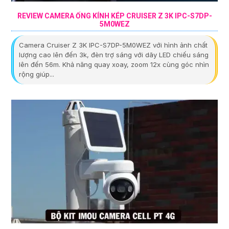
REVIEW CAMERA ỐNG KÍNH KÉP CRUISER Z 3K IPC-S7DP-
5M0WEZ
Camera Cruiser Z 3K IPC-S7DP-5M0WEZ với hình ảnh chất
lượng cao lên đến 3k, đèn trợ sáng với dãy LED chiếu sáng
lên đến 56m. Khả năng quay xoay, zoom 12x cùng góc nhìn
rộng giúp...