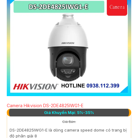
Camera Hikvision DS-2DE4825IWG1-E
Giá Khuyến Mại: 5%-35%
Giá Bán:
DS-2DE4825IWG1-E là dòng camera speed dome có trang bị
độ phân giải 8