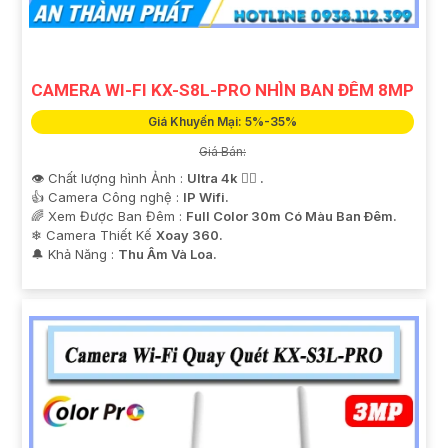
CAMERA WI-FI KX-S8L-PRO NHÌN BAN ĐÊM 8MP
Giá Khuyến Mại: 5%-35%
Giá Bán:
👁 Chất lượng hình Ảnh :
Ultra 4k 👍🏾 .
👍 Camera Công nghệ :
IP Wifi.
🌈 Xem Được Ban Đêm :
Full Color 30m Có Màu Ban Ðêm.
❄ Camera Thiết Kế
Xoay 360.
️🔔 Khả Năng :
Thu Âm Và Loa.