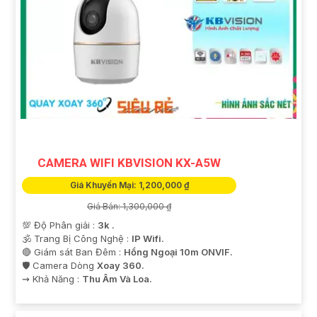
CAMERA WIFI KBVISION KX-A5W
Giá Khuyến Mại: 1,200,000 ₫
Giá Bán: 1,300,000 ₫
💯 Độ Phân giải :
3k .
🕉️ Trang Bị Công Nghệ :
IP Wifi.
🔴 Giám sát Ban Đêm :
Hồng Ngoại 10m ONVIF.
🛡 Camera Dòng
Xoay 360.
️⇝ Khả Năng :
Thu Âm Và Loa.