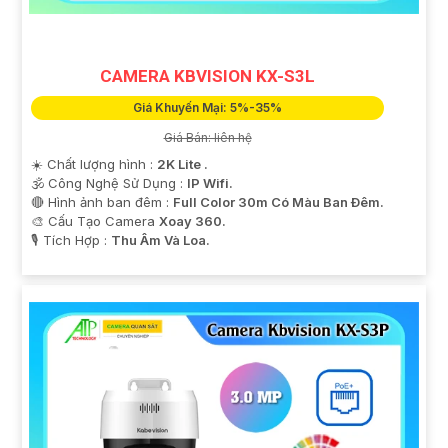
CAMERA KBVISION KX-S3L
Giá Khuyến Mại: 5%-35%
Giá Bán: liên hệ
☀️ Chất lượng hình :
2K Lite .
🕉️ Công Nghệ Sử Dụng :
IP Wifi.
🔴 Hình ảnh ban đêm :
Full Color 30m Có Màu Ban Ðêm.
🎨 Cấu Tạo Camera
Xoay 360.
️🎙 Tích Hợp :
Thu Âm Và Loa.