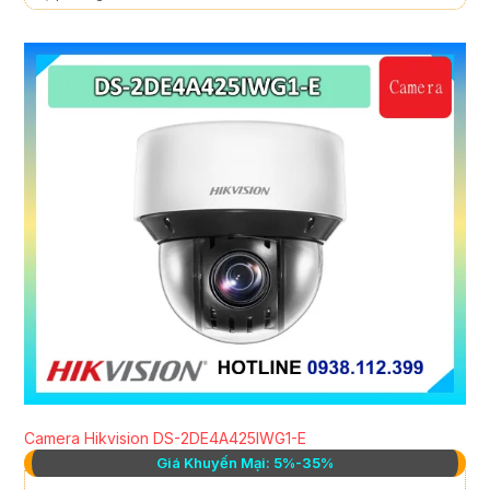
Camera Hikvision DS-2DE4A425IWG1-E
Giá Khuyến Mại: 5%-35%