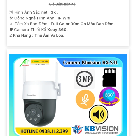
Giá Bán: liên hệ
🦉 Hình Ảnh Sắc nét :
3k .
⚒ Công Nghệ Hình Ảnh :
IP Wifi.
🔅 Tầm Xa Ban Đêm :
Full Color 30m Có Màu Ban Ðêm.
🛡 Camera Thiết Kế
Xoay 360.
️₤ Khả Năng :
Thu Âm Và Loa.