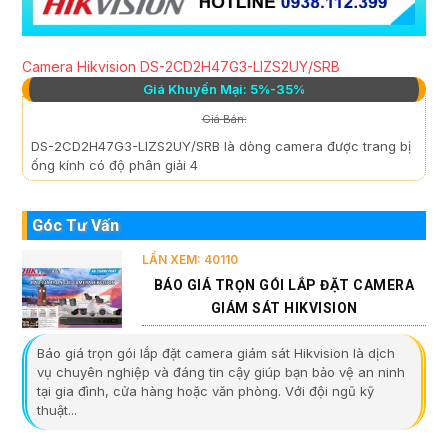
Camera Hikvision DS-2CD2H47G3-LIZS2UY/SRB
Giá Khuyến Mại: 5%-35%
Giá Bán:
DS-2CD2H47G3-LIZS2UY/SRB là dòng camera được trang bị
ống kính có độ phân giải 4
Góc Tư Vấn
LẦN XEM: 40110
BÁO GIÁ TRỌN GÓI LẮP ĐẶT CAMERA
GIÁM SÁT HIKVISION
Báo giá trọn gói lắp đặt camera giám sát Hikvision là dịch
vụ chuyên nghiệp và đáng tin cậy giúp bạn bảo vệ an ninh
tại gia đình, cửa hàng hoặc văn phòng. Với đội ngũ kỹ
thuật...