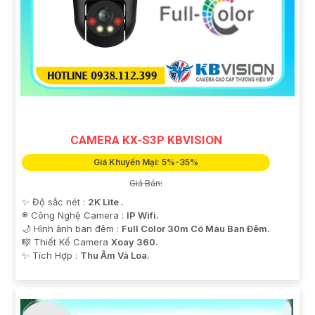
CAMERA KX-S3P KBVISION
Giá Khuyến Mại: 5%-35%
Giá Bán:
✨ Độ sắc nét :
2K Lite .
®️ Công Nghệ Camera :
IP Wifi.
🌙 Hình ảnh ban đêm :
Full Color 30m Có Màu Ban Ðêm.
🎼️ Thiết Kế Camera
Xoay 360.
️✨ Tích Hợp :
Thu Âm Và Loa.