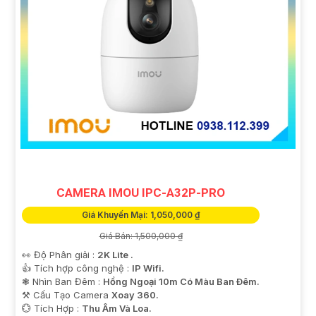
CAMERA IMOU IPC-A32P-PRO
Giá Khuyến Mại: 1,050,000 ₫
Giá Bán: 1,500,000 ₫
👀 Độ Phân giải :
2K Lite .
👍 Tích hợp công nghệ :
IP Wifi.
❃ Nhìn Ban Đêm :
Hồng Ngoại 10m Có Màu Ban Ðêm.
⚒ Cấu Tạo Camera
Xoay 360.
️💮 Tích Hợp :
Thu Âm Và Loa.