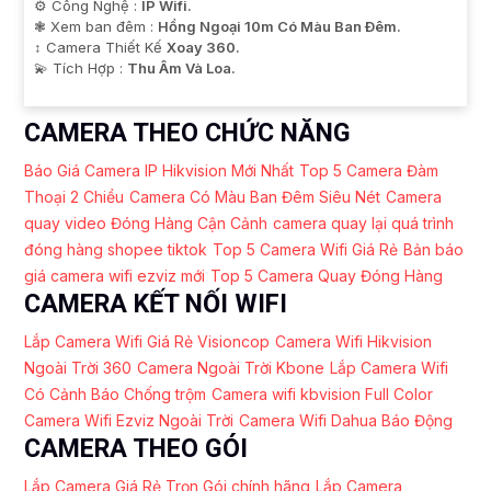
⚙ Công Nghệ :
IP Wifi.
❃ Xem ban đêm :
Hồng Ngoại 10m Có Màu Ban Ðêm.
↕️ Camera Thiết Kế
Xoay 360.
️💫 Tích Hợp :
Thu Âm Và Loa.
CAMERA THEO CHỨC NĂNG
Báo Giá Camera IP Hikvision Mới Nhất
Top 5 Camera Đàm
Thoại 2 Chiều
Camera Có Màu Ban Đêm Siêu Nét
Camera
quay video Đóng Hàng Cận Cảnh
camera quay lại quá trình
đóng hàng shopee tiktok
Top 5 Camera Wifi Giá Rẻ
Bản báo
giá camera wifi ezviz mới
Top 5 Camera Quay Đóng Hàng
CAMERA KẾT NỐI WIFI
Lắp Camera Wifi Giá Rẻ Visioncop
Camera Wifi Hikvision
Ngoài Trời 360
Camera Ngoài Trời Kbone
Lắp Camera Wifi
Có Cảnh Báo Chống trộm
Camera wifi kbvision Full Color
Camera Wifi Ezviz Ngoài Trời
Camera Wifi Dahua Báo Động
CAMERA THEO GÓI
Lắp Camera Giá Rẻ Trọn Gói chính hãng
Lắp Camera