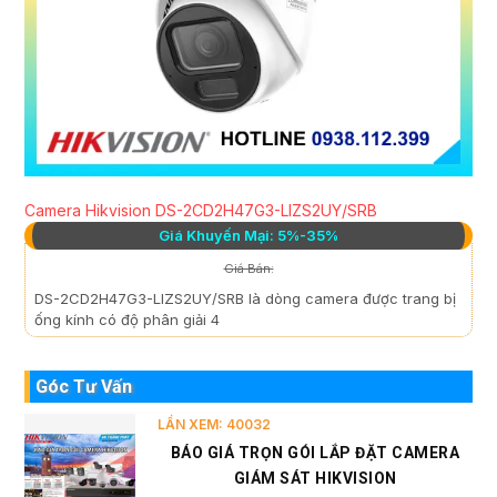
Camera Hikvision DS-2CD2H47G3-LIZS2UY/SRB
Giá Khuyến Mại: 5%-35%
Giá Bán:
DS-2CD2H47G3-LIZS2UY/SRB là dòng camera được trang bị
ống kính có độ phân giải 4
Góc Tư Vấn
LẦN XEM: 40032
BÁO GIÁ TRỌN GÓI LẮP ĐẶT CAMERA
GIÁM SÁT HIKVISION