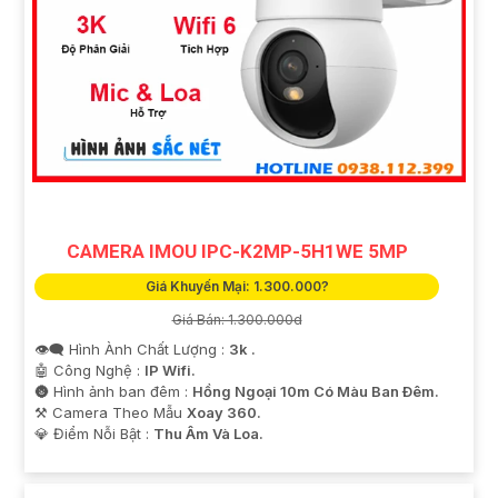
CAMERA IMOU IPC-K2MP-5H1WE 5MP
Giá Khuyến Mại: 1.300.000?
Giá Bán: 1.300.000d
👁️‍🗨 Hình Ành Chất Lượng :
3k .
🤖️ Công Nghệ :
IP Wifi.
🌚 Hình ảnh ban đêm :
Hồng Ngoại 10m Có Màu Ban Ðêm.
⚒ Camera Theo Mẫu
Xoay 360.
️💎 Điểm Nỗi Bật :
Thu Âm Và Loa.