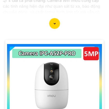
🌙
1:
Giá cả phải chăng: Camera Wifi Imou cung cấp
các tính năng hiện đại như quan sát từ xa, báo động
chuyển động, và chất lượng hình ảnh tốt mà vẫn có
mức giá hấp dẫn.
➲
2:
Dễ dàng lắp đặt: Camera Imou được thiết kế dễ
dàng lắp đặt, bạn có thể tự cài đặt và sử dụng mà
không cần phải thuê dịch vụ chuyên nghiệp.
💬
3:
Độ tin cậy cao: Sản phẩm của Imou được sản
xuất bởi một trong những công ty hàng đầu trong lĩnh
vực an ninh và giám sát, vì vậy bạn có thể tin tưởng
vào chất lượng của sản phẩm.
🏘
4:
Tích hợp công nghệ mới: Camera Wifi Imou
thường được tích hợp các công nghệ mới như trí tuệ
nhân tạo, cảm biến chuyển động thông minh giúp tăng
cường tính năng bảo mật.
🌐
5:
Hỗ trợ dịch vụ sau bán hàng: Imou cung cấp dịch
vụ hỗ trợ khách hàng tốt sau khi mua sản phẩm, bảo
đảm rằng bạn sẽ có sự trợ giúp nhanh chóng khi cần
thiết.