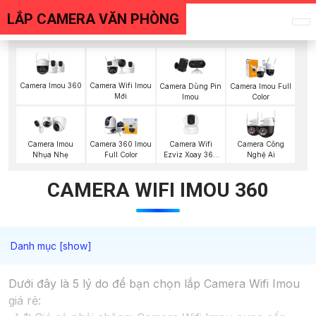
LẮP CAMERA VĂN PHÒNG
Camera Imou 360
Camera Wifi Imou
Camera Dùng Pin
Camera Imou Full
Mới
Imou
Color
Camera Wifi
Camera Imou
Camera 360 Imou
Camera Công
Ezviz Xoay 360
Nhụa Nhẹ
Full Color
Nghệ Ai
Độ
CAMERA WIFI IMOU 360
Dưới đây là 5 lý do để bạn chọn lắp Camera Wifi Imou
giá rẻ: