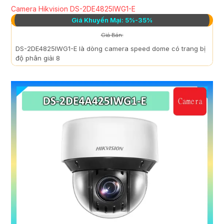
Camera Hikvision DS-2DE4825IWG1-E
Giá Khuyến Mại: 5%-35%
Giá Bán:
DS-2DE4825IWG1-E là dòng camera speed dome có trang bị
độ phân giải 8