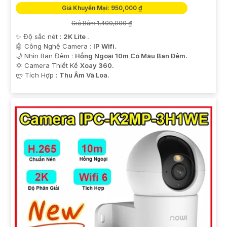
Giá Khuyến Mại: 950,000 ₫
Giá Bán: 1,400,000 ₫
✨ Độ sắc nét :
2K Lite .
🤖️ Công Nghệ Camera :
IP Wifi.
🌙 Nhìn Ban Đêm :
Hồng Ngoại 10m Có Màu Ban Ðêm.
💢 Camera Thiết Kế
Xoay 360.
️ლ Tích Hợp :
Thu Âm Và Loa.