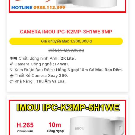
CAMERA IMOU IPC-K2MP-3H1WE 3MP
Giá Khuyến Mại: 1,300,000 ₫
Giá Bán: 1,500,000 ₫
👁️‍🗨 Chất lượng hình Ảnh :
2K Lite .
🌠 Camera Công nghệ :
IP Wifi.
💡 Xem Được Ban Đêm :
Hồng Ngoại 10m Có Màu Ban Ðêm.
🌧️ Thiết Kế Camera
Xoay 360.
️ლ Khả Năng :
Thu Âm Và Loa.