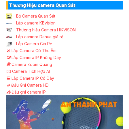
Thương Hiệu camera Quan Sát
Bộ Camera Quan Sát
Lắp camera KBvision
Thương hiệu Camera HIKVISON
Lắp camera Dahua giá rẻ
Lắp Camera Giá Rẻ
️🎤️
Lắp Camera Có Thu Âm
📶
Lắp Camera IP Không Dây
🕵️
Camera Zoom Quang
🧛‍♀️
Camera Tích Hợp AI
💻
Lắp Camera IP Có Dây
⚙️
Đầu Ghi Camera HD
📥
Đầu ghi camera IP