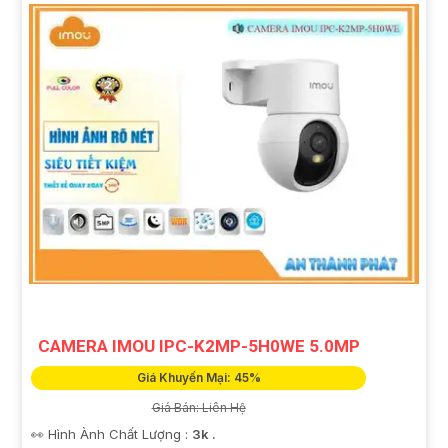
CAMERA IMOU IPC-K2MP-5H0WE 5.0MP
Giá Khuyến Mại: 45%
Giá Bán: Liên Hệ
👀 Hình Ành Chất Lượng :
3k .