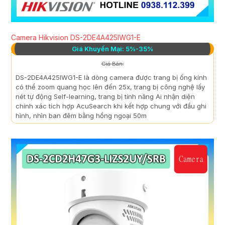
Camera Hikvision DS-2DE4A425IWG1-E
Giá Khuyến Mại: 5%-35%
Giá Bán:
DS-2DE4A425IWG1-E là dòng camera được trang bị ống kính
có thể zoom quang học lên đến 25x, trang bị công nghệ lấy
nét tự động Self-learning, trang bị tính năng Ai nhận diện
chính xác tích hợp AcuSearch khi kết hợp chung với đầu ghi
hình, nhìn ban đêm bằng hồng ngoại 50m