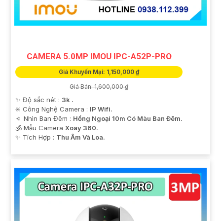
Hy vọng những thông tin trên giúp bạn tìm được lựa
chọn hoàn hảo cho Camera Wifi Imou giá rẻ.
CAMERA 5.0MP IMOU IPC-A52P-PRO
Giá Khuyến Mại: 1,150,000 ₫
Giá Bán: 1,600,000 ₫
✨ Độ sắc nét :
3k .
✳️ Công Nghệ Camera :
IP Wifi.
🔅 Nhìn Ban Đêm :
Hồng Ngoại 10m Có Màu Ban Ðêm.
🕉️ Mẫu Camera
Xoay 360.
️✨ Tích Hợp :
Thu Âm Và Loa.
'