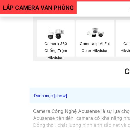
LẮP CAMERA VĂN PHÒNG
Cam
Camera 360
Camera Ip AI Full
Hikvi
Chống Trộm
Color Hikvision
Hikvision
C
Camera Công Nghệ Acusense là sự lựa chọn 
Acusense tiên tiến, camera có khả năng nhậ
Đồng thời, chất lượng hình ảnh sắc nét và