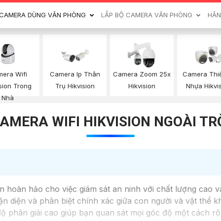
CAMERA DÙNG VĂN PHÒNG
LẮP BỘ CAMERA VĂN PHÒNG
HÃN
era Wifi
Camera Ip Thân
Camera Zoom 25x
Camera Thi
sion Trong
Trụ Hikvision
Hikvision
Nhựa Hikvi
Nhà
AMERA WIFI HIKVISION NGOÀI TR
hoàn hảo cho việc giám sát an ninh với chất lượng cao và
n diện và phân biệt chính xác giữa con người và vật thể kh
 độ phân giải cao giúp bạn quan sát mọi góc độ một cách r