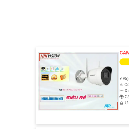
CAM
️⚡ Độ
⚛️ C
🔦 X
🐉️ 
️🔮 Ư