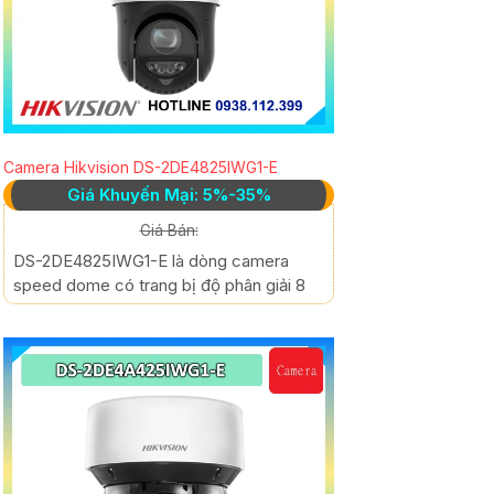
Camera Hikvision DS-2DE4825IWG1-E
Giá Khuyến Mại: 5%-35%
Giá Bán:
DS-2DE4825IWG1-E là dòng camera
speed dome có trang bị độ phân giải 8