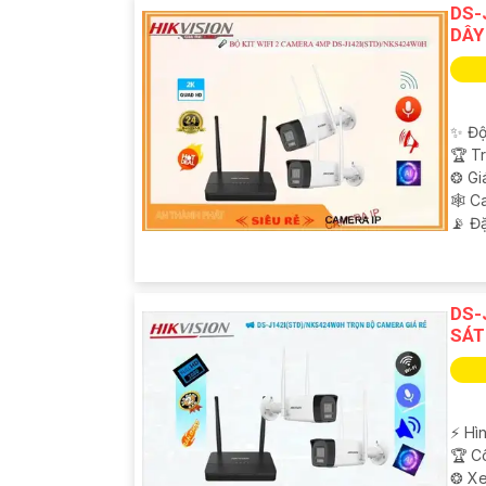
DS-
DÂY
✨ Độ
🏆 T
❂ Gi
🕸️ 
️📡 Đ
DS-
SÁT
️⚡ H
🏆 C
❂ Xe