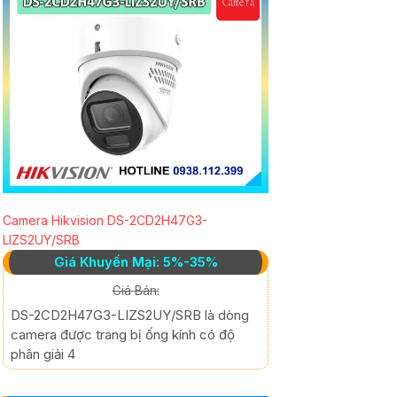
Camera Hikvision DS-2CD2H47G3-
LIZS2UY/SRB
Giá Khuyến Mại: 5%-35%
Giá Bán:
DS-2CD2H47G3-LIZS2UY/SRB là dòng
camera được trang bị ống kính có độ
phân giải 4