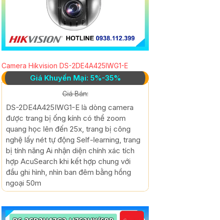
Camera Hikvision DS-2DE4A425IWG1-E
Giá Khuyến Mại: 5%-35%
Giá Bán:
DS-2DE4A425IWG1-E là dòng camera
được trang bị ống kính có thể zoom
quang học lên đến 25x, trang bị công
nghệ lấy nét tự động Self-learning, trang
bị tính năng Ai nhận diện chính xác tích
hợp AcuSearch khi kết hợp chung với
đầu ghi hình, nhìn ban đêm bằng hồng
ngoại 50m