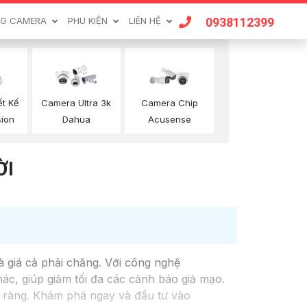
0938112399
G CAMERA
PHU KIỆN
LIÊN HỆ
ết Kế
Camera Ultra 3k
Camera Chip
sion
Dahua
Acusense
ỜI
 giá cả phải chăng. Với công nghệ
ác, giúp giảm tối đa các cảnh báo giả mạo.
õ ràng. Khám phá ngay và đầu tư vào