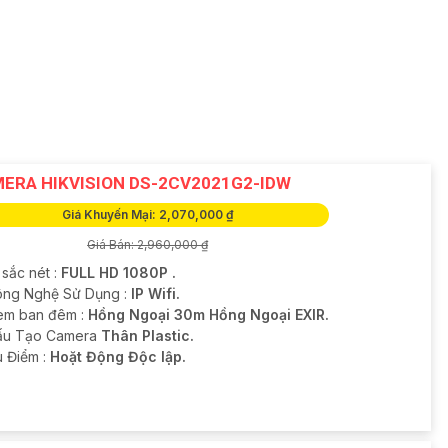
ERA HIKVISION DS-2CV2021G2-IDW
Giá Khuyến Mại: 2,070,000 ₫
Giá Bán: 2,960,000 ₫
 sắc nét :
FULL HD 1080P .
ông Nghệ Sử Dụng :
IP Wifi.
em ban đêm :
Hồng Ngoại 30m Hồng Ngoại EXIR.
Cấu Tạo Camera
Thân Plastic.
u Điểm :
Hoặt Động Độc lập.