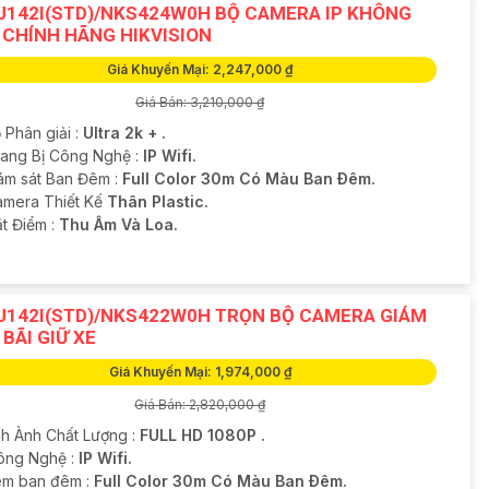
J142I(STD)/NKS424W0H BỘ CAMERA IP KHÔNG
 CHÍNH HÃNG HIKVISION
Giá Khuyến Mại: 2,247,000 ₫
Giá Bán: 3,210,000 ₫
 Phân giải :
Ultra 2k + .
rang Bị Công Nghệ :
IP Wifi.
ám sát Ban Đêm :
Full Color 30m Có Màu Ban Ðêm.
Camera Thiết Kế
Thân Plastic.
ặt Điểm :
Thu Âm Và Loa.
J142I(STD)/NKS422W0H TRỌN BỘ CAMERA GIÁM
 BÃI GIỮ XE
Giá Khuyến Mại: 1,974,000 ₫
Giá Bán: 2,820,000 ₫
ình Ành Chất Lượng :
FULL HD 1080P .
ông Nghệ :
IP Wifi.
m ban đêm :
Full Color 30m Có Màu Ban Ðêm.