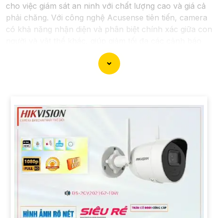
cho việc giám sát an ninh với chất lượng cao và giá cả
phải chăng. Với công nghệ Acusense tiên tiến, camera
có khả năng nhận diện và phân biệt chính xác giữa con
người và vật thể khác, giúp giảm tối đa các cảnh báo
giả mạo. Đồng thời, chất lượng hình ảnh sắc nét và độ
phân giải cao giúp bạn quan sát mọi góc độ một cách
rõ ràng. Khám phá ngay và đầu tư vào Camera
Acusense để bảo vệ tài sản và gia đình của bạn ngay
hôm nay!