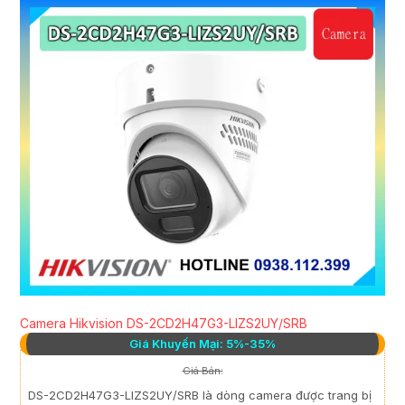
Camera Hikvision DS-2CD2H47G3-LIZS2UY/SRB
Giá Khuyến Mại: 5%-35%
Giá Bán:
DS-2CD2H47G3-LIZS2UY/SRB là dòng camera được trang bị