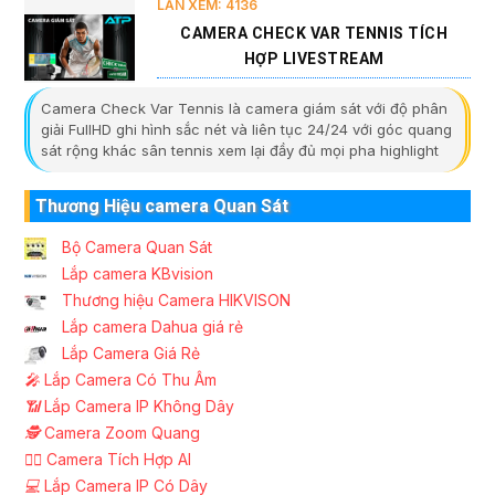
LẦN XEM: 4136
CAMERA CHECK VAR TENNIS TÍCH
HỢP LIVESTREAM
Camera Check Var Tennis là camera giám sát với độ phân
giải FullHD ghi hình sắc nét và liên tục 24/24 với góc quang
sát rộng khác sân tennis xem lại đầy đủ mọi pha highlight
Thương Hiệu camera Quan Sát
Bộ Camera Quan Sát
Lắp camera KBvision
Thương hiệu Camera HIKVISON
Lắp camera Dahua giá rẻ
Lắp Camera Giá Rẻ
️🎤️
Lắp Camera Có Thu Âm
📶
Lắp Camera IP Không Dây
🕵️
Camera Zoom Quang
🧛‍♀️
Camera Tích Hợp AI
💻
Lắp Camera IP Có Dây