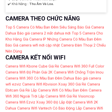
️✔️ Khả Năng :
Thu Âm Và Loa.
CAMERA THEO CHỨC NĂNG
Top 5 Camera Có Màu Ban Đêm Siêu Sáng
Báo Giá Camera
Dahua
Báo giá camera 2 mắt dahua mới
Top 5 Camera Cho
Kho Hàng
Gía Camera IP
Những Camera Có Màu Ban Đêm
Báo Giá camera wifi mới cập nhật
Camera Đàm Thoại 2 Chiều
Nên Dùng
CAMERA KẾT NỐI WIFI
Camera Wifi Kbone Cube Giá Rẻ
Camera Wifi 360 Full Color
Camera Wifi Độ Phân Giải 2K
Camera Wifi Chống Trộm Imou
Camera Wifi 360 Có Màu Ban Đêm Dahua
Báo giá camera
wifi ezviz
Camera Wifi Kbvision Xoay 360 Giá Rẻ
Camera
Ebitcam Giá Rẻ
Lắp Camera Wifi Có Màu Ban Đêm
Camera
Wifi 360 Ngoài Trời
Lắp Camera Wifi Giá Rẻ Visioncop
Camera Wifi Ezviz Xoay 360 Độ
Lắp Đặt Camera Wifi 2K
Dahua
Camera Wifi Vantech Có Báo Động
Lắp Camera Wifi