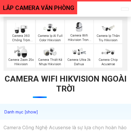
LẮP CAMERA VĂN PHÒNG
Camera Wifi
Camera 360
Camera Ip AI Full
Camera Ip Thân
Hikvision Trong
Chống Trộm
Color Hikvision
Trụ Hikvision
Nhà
Hikvision
Camera Zoom 25x
Camera Thiết Kế
Camera Ultra 3k
Camera Chip
Hikvision
Nhựa Hikvision
Dahua
Acusense
CAMERA WIFI HIKVISION NGOÀI
TRỜI
Camera Công Nghệ Acusense là sự lựa chọn hoàn hảo