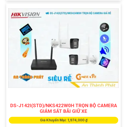
DS-J142I(STD)/NKS422W0H TRỌN BỘ CAMERA
GIÁM SÁT BÃI GIỮ XE
Giá Khuyến Mại: 1,974,000 ₫