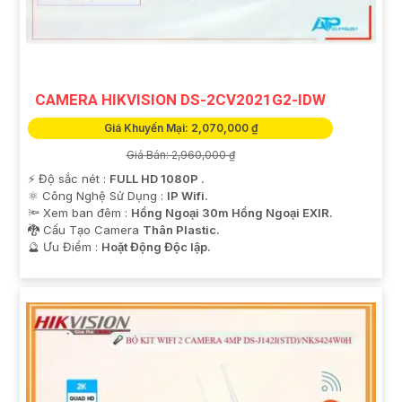
'
CAMERA HIKVISION DS-2CV2021G2-IDW
Giá Khuyến Mại: 2,070,000 ₫
Giá Bán: 2,960,000 ₫
️⚡ Độ sắc nét :
FULL HD 1080P .
⚛️ Công Nghệ Sử Dụng :
IP Wifi.
🔦 Xem ban đêm :
Hồng Ngoại 30m Hồng Ngoại EXIR.
🐉️ Cấu Tạo Camera
Thân Plastic.
️🔮 Ưu Điểm :
Hoặt Động Độc lập.