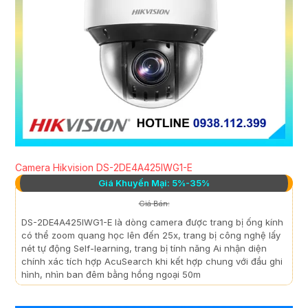
Camera Hikvision DS-2DE4A425IWG1-E
Giá Khuyến Mại: 5%-35%
Giá Bán:
DS-2DE4A425IWG1-E là dòng camera được trang bị ống kính
có thể zoom quang học lên đến 25x, trang bị công nghệ lấy
nét tự động Self-learning, trang bị tính năng Ai nhận diện
chính xác tích hợp AcuSearch khi kết hợp chung với đầu ghi
hình, nhìn ban đêm bằng hồng ngoại 50m