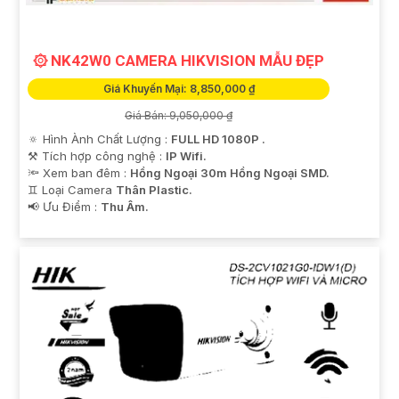
۞ NK42W0 CAMERA HIKVISION MẪU ĐẸP
Giá Khuyến Mại: 8,850,000 ₫
Giá Bán: 9,050,000 ₫
🔅 Hình Ành Chất Lượng :
FULL HD 1080P .
⚒ Tích hợp công nghệ :
IP Wifi.
🔦 Xem ban đêm :
Hồng Ngoại 30m Hồng Ngoại SMD.
♊ Loại Camera
Thân Plastic.
️📢 Ưu Điểm :
Thu Âm.