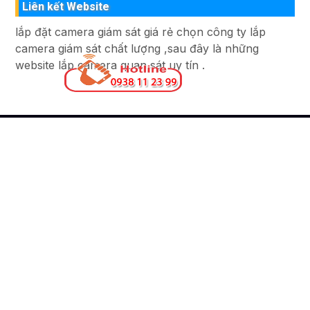
Liên kết Website
lắp đặt camera giám sát giá rẻ chọn công ty lắp
camera giám sát chất lượng ,sau đây là những
website lắp camera quan sát uy tín .
Liên Hệ
CÔNG TY TNHH TM-DV ĐẦU TƯ AN THÀNH
PHÁT
Đơn vị thi công lắp đặt hệ thống camera quan sát
chuyên nghiệp
51 Lũy Bán Bích, Phường Phú Thạnh, TP. Hồ