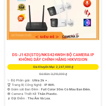
DS-J142I(STD)/NKS424W0H BỘ CAMERA IP
KHÔNG DÂY CHÍNH HÃNG HIKVISION
Giá Khuyến Mại: 2,247,000 ₫
Giá Bán: 3,210,000 ₫
✨ Độ Phân giải :
Ultra 2k + .
🏆 Trang Bị Công Nghệ :
IP Wifi.
❂ Giám sát Ban Đêm :
Full Color 30m Có Màu Ban Ðêm.
🕸️ Camera Thiết Kế
Thân Plastic.
️📡 Đặt Điểm :
Thu Âm Và Loa.