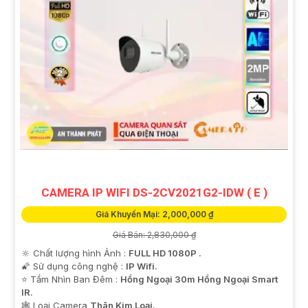
CAMERA IP WIFI DS-2CV2021G2-IDW ( E )
Giá Khuyến Mại: 2,000,000 ₫
Giá Bán: 2,830,000 ₫
🔆 Chất lượng hình Ảnh :
FULL HD 1080P .
🌠 Sử dụng công nghệ :
IP Wifi.
⭐ Tầm Nhìn Ban Đêm :
Hồng Ngoại 30m Hồng Ngoại Smart
IR.
🕸️ Loại Camera
Thân Kim Loại.