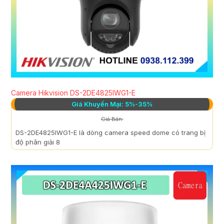
Camera Hikvision DS-2DE4825IWG1-E
Giá Khuyến Mại: 5%-35%
Giá Bán:
DS-2DE4825IWG1-E là dòng camera speed dome có trang bị
độ phân giải 8