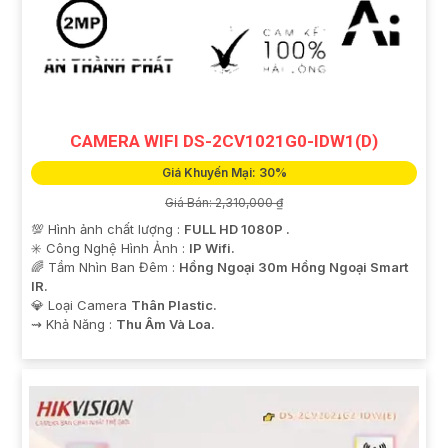
CAMERA WIFI DS-2CV1021G0-IDW1(D)
Giá Khuyến Mại: 30%
Giá Bán: 2,310,000 ₫
💯 Hình ảnh chất lượng :
FULL HD 1080P .
✳️ Công Nghệ Hình Ảnh :
IP Wifi.
🌈 Tầm Nhìn Ban Đêm :
Hồng Ngoại 30m Hồng Ngoại Smart
IR.
💎 Loại Camera
Thân Plastic.
️⇝ Khả Năng :
Thu Âm Và Loa.