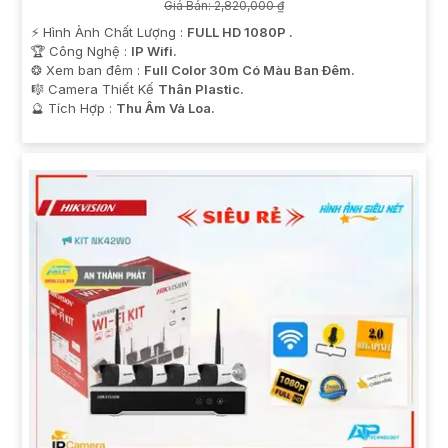
Giá Bán: 2,820,000 ₫
️⚡ Hình Ành Chất Lượng :
FULL HD 1080P .
🏆 Công Nghệ :
IP Wifi.
❂ Xem ban đêm :
Full Color 30m Có Màu Ban Ðêm.
🎼️ Camera Thiết Kế
Thân Plastic.
️🔮 Tích Hợp :
Thu Âm Và Loa.