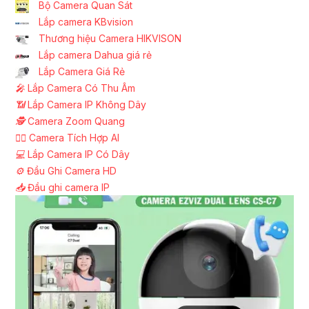
Bộ Camera Quan Sát
Lắp camera KBvision
Thương hiệu Camera HIKVISON
Lắp camera Dahua giá rẻ
Lắp Camera Giá Rẻ
️🎤️
Lắp Camera Có Thu Âm
📶
Lắp Camera IP Không Dây
🕵️
Camera Zoom Quang
🧛‍♀️
Camera Tích Hợp AI
💻
Lắp Camera IP Có Dây
⚙️
Đầu Ghi Camera HD
📥
Đầu ghi camera IP