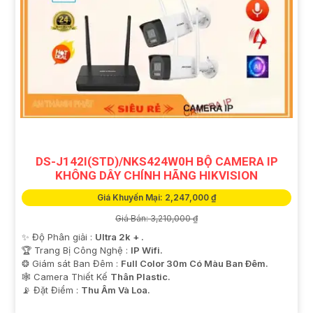
DS-J142I(STD)/NKS424W0H BỘ CAMERA IP
KHÔNG DÂY CHÍNH HÃNG HIKVISION
Giá Khuyến Mại: 2,247,000 ₫
Giá Bán: 3,210,000 ₫
✨ Độ Phân giải :
Ultra 2k + .
🏆 Trang Bị Công Nghệ :
IP Wifi.
❂ Giám sát Ban Đêm :
Full Color 30m Có Màu Ban Ðêm.
🕸️ Camera Thiết Kế
Thân Plastic.
️📡 Đặt Điểm :
Thu Âm Và Loa.