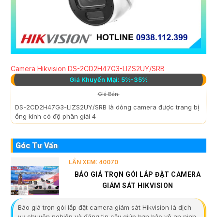
Camera Hikvision DS-2CD2H47G3-LIZS2UY/SRB
Giá Khuyến Mại: 5%-35%
Giá Bán:
DS-2CD2H47G3-LIZS2UY/SRB là dòng camera được trang bị
ống kính có độ phân giải 4
Góc Tư Vấn
LẦN XEM: 40070
BÁO GIÁ TRỌN GÓI LẮP ĐẶT CAMERA
GIÁM SÁT HIKVISION
Báo giá trọn gói lắp đặt camera giám sát Hikvision là dịch
vụ chuyên nghiệp và đáng tin cậy giúp bạn bảo vệ an ninh