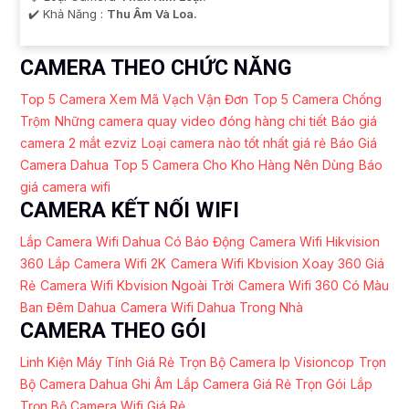
️✔️ Khả Năng :
Thu Âm Và Loa.
CAMERA THEO CHỨC NĂNG
Top 5 Camera Xem Mã Vạch Vận Đơn
Top 5 Camera Chống
Trộm
Những camera quay video đóng hàng chi tiết
Báo giá
camera 2 mắt ezviz
Loại camera nào tốt nhất giá rẻ
Báo Giá
Camera Dahua
Top 5 Camera Cho Kho Hàng Nên Dùng
Báo
giá camera wifi
CAMERA KẾT NỐI WIFI
Lắp Camera Wifi Dahua Có Báo Động
Camera Wifi Hikvision
360
Lắp Camera Wifi 2K
Camera Wifi Kbvision Xoay 360 Giá
Rẻ
Camera Wifi Kbvision Ngoài Trời
Camera Wifi 360 Có Màu
Ban Đêm Dahua
Camera Wifi Dahua Trong Nhà
CAMERA THEO GÓI
Linh Kiện Máy Tính Giá Rẻ
Trọn Bộ Camera Ip Visioncop
Trọn
Bộ Camera Dahua Ghi Âm
Lắp Camera Giá Rẻ Trọn Gói
Lắp
Trọn Bộ Camera Wifi Giá Rẻ