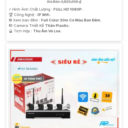
Giá Bán: 2,820,000 ₫
️⚡ Hình Ành Chất Lượng :
FULL HD 1080P .
🏆 Công Nghệ :
IP Wifi.
❂ Xem ban đêm :
Full Color 30m Có Màu Ban Ðêm.
🎼️ Camera Thiết Kế
Thân Plastic.
️🔮 Tích Hợp :
Thu Âm Và Loa.