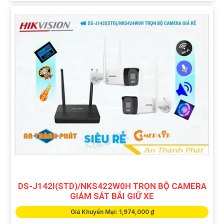
DS-J142I(STD)/NKS422W0H TRỌN BỘ CAMERA
GIÁM SÁT BÃI GIỮ XE
Giá Khuyến Mại: 1,974,000 ₫