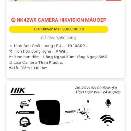
۞ NK42W0 CAMERA HIKVISION MẪU ĐẸP
Giá Khuyến Mại: 8,850,000 ₫
Giá Bán: 9,050,000 ₫
🔅 Hình Ành Chất Lượng :
FULL HD 1080P .
⚒ Tích hợp công nghệ :
IP Wifi.
🔦 Xem ban đêm :
Hồng Ngoại 30m Hồng Ngoại SMD.
♊ Loại Camera
Thân Plastic.
️📢 Ưu Điểm :
Thu Âm.