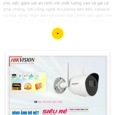
cho việc giám sát an ninh với chất lượng cao và giá cả
phải chăng. Với công nghệ Acusense tiên tiến, camera
có khả năng nhận diện và phân biệt chính xác giữa con
người và vật thể khác, giúp giảm tối đa các cảnh báo
giả mạo. Đồng thời, chất lượng hình ảnh sắc nét và độ
phân giải cao giúp bạn quan sát mọi góc độ một cách
rõ ràng. Khám phá ngay và đầu tư vào Camera
Acusense để bảo vệ tài sản và gia đình của bạn ngay
hôm nay!