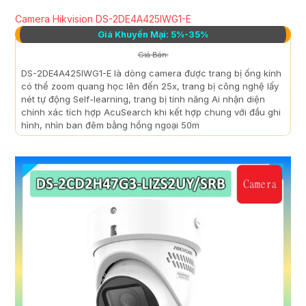
Camera Hikvision DS-2DE4A425IWG1-E
Giá Khuyến Mại: 5%-35%
Giá Bán:
DS-2DE4A425IWG1-E là dòng camera được trang bị ống kính
có thể zoom quang học lên đến 25x, trang bị công nghệ lấy
nét tự động Self-learning, trang bị tính năng Ai nhận diện
chính xác tích hợp AcuSearch khi kết hợp chung với đầu ghi
hình, nhìn ban đêm bằng hồng ngoại 50m