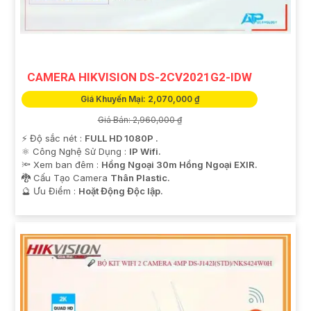
'
CAMERA HIKVISION DS-2CV2021G2-IDW
Giá Khuyến Mại: 2,070,000 ₫
Giá Bán: 2,960,000 ₫
️⚡ Độ sắc nét :
FULL HD 1080P .
⚛️ Công Nghệ Sử Dụng :
IP Wifi.
🔦 Xem ban đêm :
Hồng Ngoại 30m Hồng Ngoại EXIR.
🐉️ Cấu Tạo Camera
Thân Plastic.
️🔮 Ưu Điểm :
Hoặt Động Độc lập.