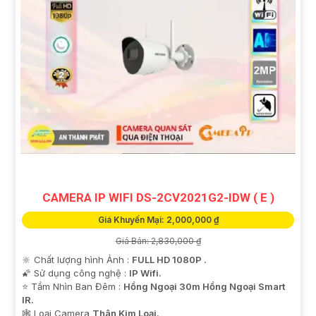
CAMERA IP WIFI DS-2CV2021G2-IDW ( E )
Giá Khuyến Mại: 2,000,000 ₫
Giá Bán: 2,830,000 ₫
🔆 Chất lượng hình Ảnh :
FULL HD 1080P .
🌠 Sử dụng công nghệ :
IP Wifi.
⭐ Tầm Nhìn Ban Đêm :
Hồng Ngoại 30m Hồng Ngoại Smart
IR.
🕸️ Loại Camera
Thân Kim Loại.