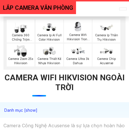
LẮP CAMERA VĂN PHÒNG
Camera Wifi
Camera 360
Camera Ip AI Full
Camera Ip Thân
Hikvision Trong
Chống Trộm
Color Hikvision
Trụ Hikvision
Nhà
Hikvision
Camera Zoom 25x
Camera Thiết Kế
Camera Ultra 3k
Camera Chip
Hikvision
Nhựa Hikvision
Dahua
Acusense
CAMERA WIFI HIKVISION NGOÀI
TRỜI
Camera Công Nghệ Acusense là sự lựa chọn hoàn hảo