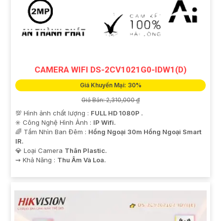
CAMERA WIFI DS-2CV1021G0-IDW1(D)
Giá Khuyến Mại: 30%
Giá Bán: 2,310,000 ₫
💯 Hình ảnh chất lượng :
FULL HD 1080P .
✳️ Công Nghệ Hình Ảnh :
IP Wifi.
🌈 Tầm Nhìn Ban Đêm :
Hồng Ngoại 30m Hồng Ngoại Smart
IR.
💎 Loại Camera
Thân Plastic.
️⇝ Khả Năng :
Thu Âm Và Loa.