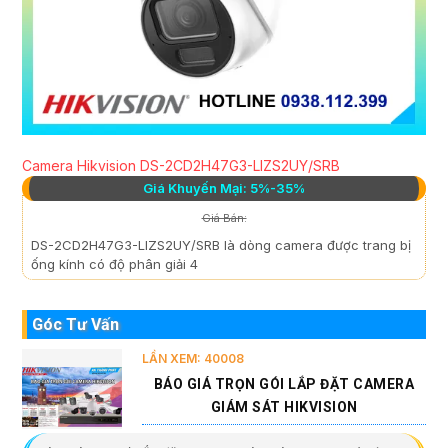
Camera Hikvision DS-2CD2H47G3-LIZS2UY/SRB
Giá Khuyến Mại: 5%-35%
Giá Bán:
DS-2CD2H47G3-LIZS2UY/SRB là dòng camera được trang bị
ống kính có độ phân giải 4
Góc Tư Vấn
LẦN XEM: 40008
BÁO GIÁ TRỌN GÓI LẮP ĐẶT CAMERA
GIÁM SÁT HIKVISION