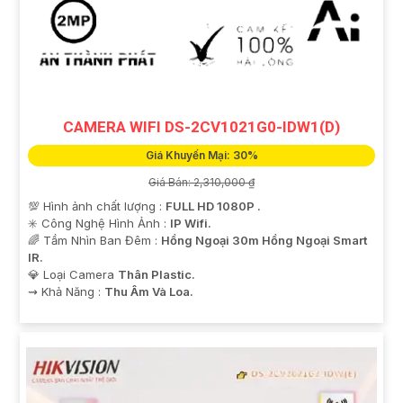
CAMERA WIFI DS-2CV1021G0-IDW1(D)
Giá Khuyến Mại: 30%
Giá Bán: 2,310,000 ₫
💯 Hình ảnh chất lượng :
FULL HD 1080P .
✳️ Công Nghệ Hình Ảnh :
IP Wifi.
🌈 Tầm Nhìn Ban Đêm :
Hồng Ngoại 30m Hồng Ngoại Smart
IR.
💎 Loại Camera
Thân Plastic.
️⇝ Khả Năng :
Thu Âm Và Loa.