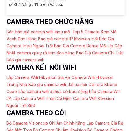
️✔️ Khả Năng :
Thu Âm Và Loa.
CAMERA THEO CHỨC NĂNG
Bản báo giá camera wifi imou mới
Top 5 Camera Xem Mã
Vạch Đơn Hàng
Báo giá camera IP kbvision mới
Báo Giá
Camera Imou Ngoài Trời
Báo Giá Camera Dahua Mới Up Cập
Nhật
camera quay rõ tem đơn hàng
Báo Giá Camera Chi Tiết
Báo giá camera wifi
CAMERA KẾT NỐI WIFI
Lắp Camera Wifi Hikvision Giá Rẻ
Camera Wifi Hikvision
Trong Nhà
Báo giá camera wifi dahua mới
Camera Kbone
Cube
Lắp camera wifi dahua có báo động
Lắp Camera Wifi
2K
Lắp Camera Wifi Thân Cố Định
Camera Wifi Kbvision
Ngoài Trời 360
CAMERA THEO GÓI
Bộ Camera Visioncop Ghi Âm Chính hãng
Lắp Camera Giá Rẻ
Sắc Nét
Trọn Bộ Camera Ghi Âm Kbvision
Bộ Camera Chống