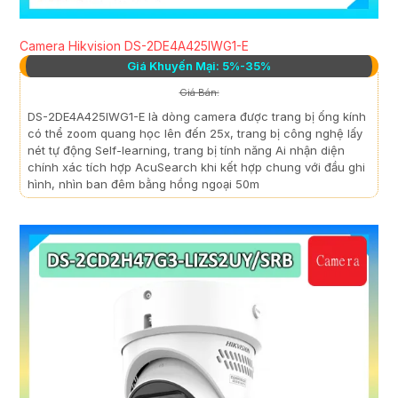
Camera Hikvision DS-2DE4A425IWG1-E
Giá Khuyến Mại: 5%-35%
Giá Bán:
DS-2DE4A425IWG1-E là dòng camera được trang bị ống kính
có thể zoom quang học lên đến 25x, trang bị công nghệ lấy
nét tự động Self-learning, trang bị tính năng Ai nhận diện
chính xác tích hợp AcuSearch khi kết hợp chung với đầu ghi
hình, nhìn ban đêm bằng hồng ngoại 50m