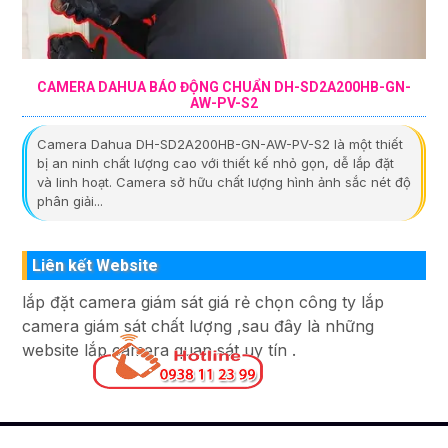
CAMERA DAHUA BÁO ĐỘNG CHUẨN DH-SD2A200HB-GN-
AW-PV-S2
Camera Dahua DH-SD2A200HB-GN-AW-PV-S2 là một thiết
bị an ninh chất lượng cao với thiết kế nhỏ gọn, dễ lắp đặt
và linh hoạt. Camera sở hữu chất lượng hình ảnh sắc nét độ
phân giải...
Liên kết Website
lắp đặt camera giám sát giá rẻ chọn công ty lắp
camera giám sát chất lượng ,sau đây là những
website lắp camera quan sát uy tín .