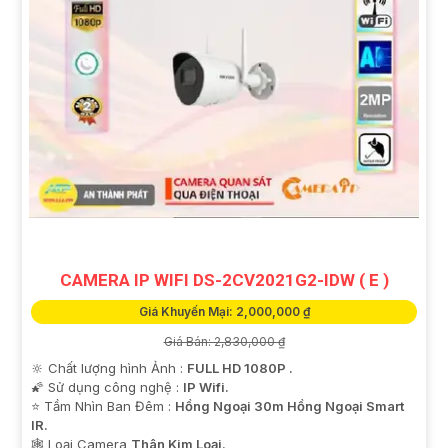
CAMERA IP WIFI DS-2CV2021G2-IDW ( E )
Giá Khuyến Mại: 2,000,000 ₫
Giá Bán: 2,830,000 ₫
🔆 Chất lượng hình Ảnh :
FULL HD 1080P .
🌠 Sử dụng công nghệ :
IP Wifi.
⭐ Tầm Nhìn Ban Đêm :
Hồng Ngoại 30m Hồng Ngoại Smart
IR.
🕸️ Loại Camera
Thân Kim Loại.