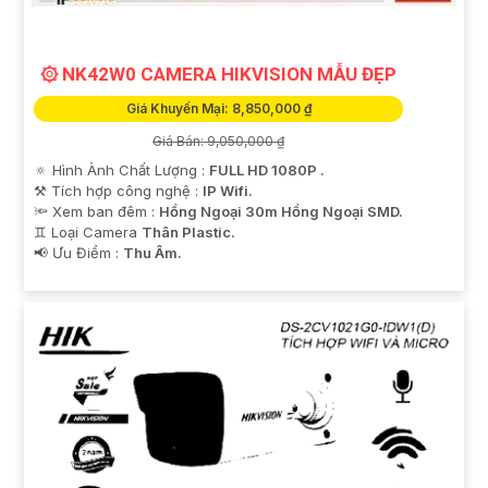
۞ NK42W0 CAMERA HIKVISION MẪU ĐẸP
Giá Khuyến Mại: 8,850,000 ₫
Giá Bán: 9,050,000 ₫
🔅 Hình Ành Chất Lượng :
FULL HD 1080P .
⚒ Tích hợp công nghệ :
IP Wifi.
🔦 Xem ban đêm :
Hồng Ngoại 30m Hồng Ngoại SMD.
♊ Loại Camera
Thân Plastic.
️📢 Ưu Điểm :
Thu Âm.