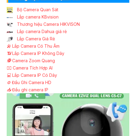
Bộ Camera Quan Sát
Lắp camera KBvision
Thương hiệu Camera HIKVISON
Lắp camera Dahua giá rẻ
Lắp Camera Giá Rẻ
️🎤️
Lắp Camera Có Thu Âm
📶
Lắp Camera IP Không Dây
🕵️
Camera Zoom Quang
🧛‍♀️
Camera Tích Hợp AI
💻
Lắp Camera IP Có Dây
⚙️
Đầu Ghi Camera HD
📥
Đầu ghi camera IP