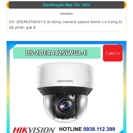
Giá Khuyến Mại: 5%-35%
Giá Bán:
DS-2DE4825IWG1-E là dòng camera speed dome có trang bị
độ phân giải 8