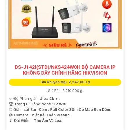
DS-J142I(STD)/NKS424W0H BỘ CAMERA IP
KHÔNG DÂY CHÍNH HÃNG HIKVISION
Giá Khuyến Mại: 2,247,000 ₫
Giá Bán: 3,210,000 ₫
✨ Độ Phân giải :
Ultra 2k + .
🏆 Trang Bị Công Nghệ :
IP Wifi.
❂ Giám sát Ban Đêm :
Full Color 30m Có Màu Ban Ðêm.
🕸️ Camera Thiết Kế
Thân Plastic.
️📡 Đặt Điểm :
Thu Âm Và Loa.