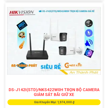
DS-J142I(STD)/NKS422W0H TRỌN BỘ CAMERA
GIÁM SÁT BÃI GIỮ XE
Giá Khuyến Mại: 1,974,000 ₫