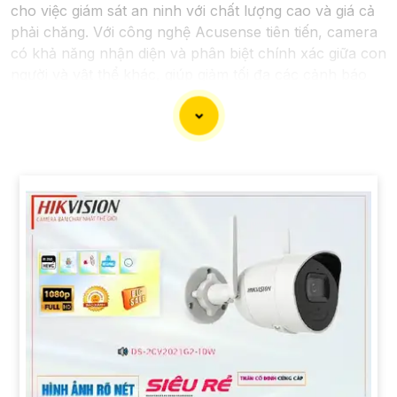
cho việc giám sát an ninh với chất lượng cao và giá cả
phải chăng. Với công nghệ Acusense tiên tiến, camera
có khả năng nhận diện và phân biệt chính xác giữa con
người và vật thể khác, giúp giảm tối đa các cảnh báo
giả mạo. Đồng thời, chất lượng hình ảnh sắc nét và độ
phân giải cao giúp bạn quan sát mọi góc độ một cách
rõ ràng. Khám phá ngay và đầu tư vào Camera
Acusense để bảo vệ tài sản và gia đình của bạn ngay
hôm nay!