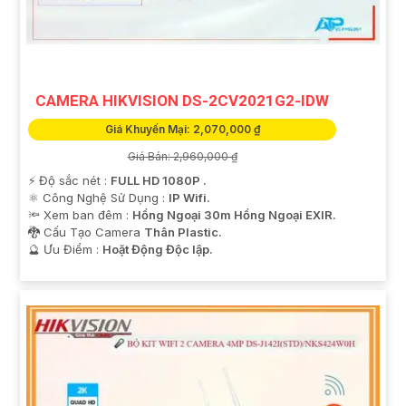
'
CAMERA HIKVISION DS-2CV2021G2-IDW
Giá Khuyến Mại: 2,070,000 ₫
Giá Bán: 2,960,000 ₫
️⚡ Độ sắc nét :
FULL HD 1080P .
⚛️ Công Nghệ Sử Dụng :
IP Wifi.
🔦 Xem ban đêm :
Hồng Ngoại 30m Hồng Ngoại EXIR.
🐉️ Cấu Tạo Camera
Thân Plastic.
️🔮 Ưu Điểm :
Hoặt Động Độc lập.