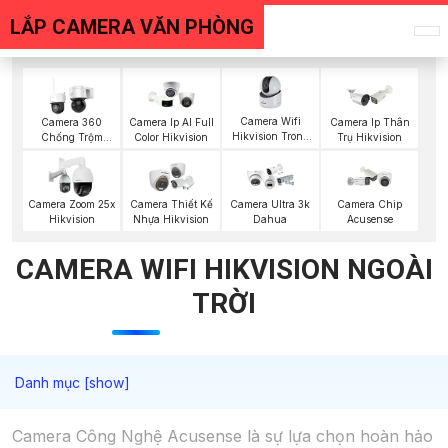
LẮP CAMERA VĂN PHÒNG
Camera Wifi
Camera 360
Camera Ip AI Full
Camera Ip Thân
Hikvision Trong
Chống Trộm
Color Hikvision
Trụ Hikvision
Nhà
Hikvision
Camera Zoom 25x
Camera Thiết Kế
Camera Ultra 3k
Camera Chip
Hikvision
Nhựa Hikvision
Dahua
Acusense
CAMERA WIFI HIKVISION NGOÀI
TRỜI
Camera Công Nghệ Acusense là sự lựa chọn hoàn hảo