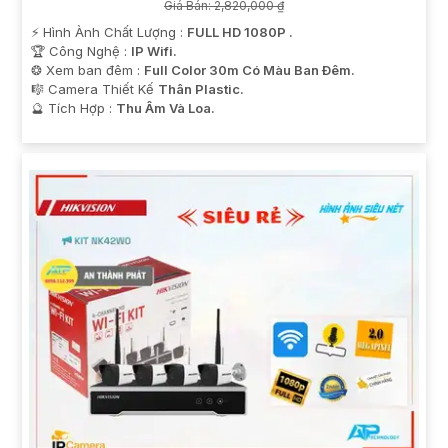
Giá Bán: 2,820,000 ₫
️⚡ Hình Ành Chất Lượng :
FULL HD 1080P .
🏆 Công Nghệ :
IP Wifi.
❂ Xem ban đêm :
Full Color 30m Có Màu Ban Ðêm.
🎼️ Camera Thiết Kế
Thân Plastic.
️🔮 Tích Hợp :
Thu Âm Và Loa.