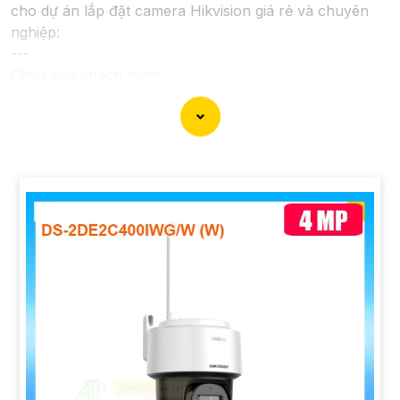
cho dự án lắp đặt camera Hikvision giá rẻ và chuyên
nghiệp:
---
Chào quý khách hàng,
Chúng tôi xin trân trọng giới thiệu đến quý vị dịch vụ
lắp đặt camera Hikvision giá rẻ và chuyên nghiệp cho
dự án của quý vị.
Với kinh nghiệm lâu năm trong lĩnh vực lắp đặt camera
an ninh, đội ngũ kỹ thuật viên của chúng tôi cam kết sẽ
mang đến cho quý vị những giải pháp an ninh hiệu
quả, đáng tin cậy và tiết kiệm chi phí.
Camera của Hikvision được biết đến là một trong
những thương hiệu hàng đầu thế giới về giải pháp an
ninh video. Với các tính năng và công nghệ tiên tiến,
camera Hikvision không chỉ
chắc chắn
chất lượng hình
ảnh sắc nét mà còn đem đến sự tin cậy và an toàn cho
dự án của quý vị.
Nếu quý vị quan tâm đến việc lắp đặt camera Hikvision
giá rẻ và chuyên nghiệp cho dự án của mình, chúng tôi