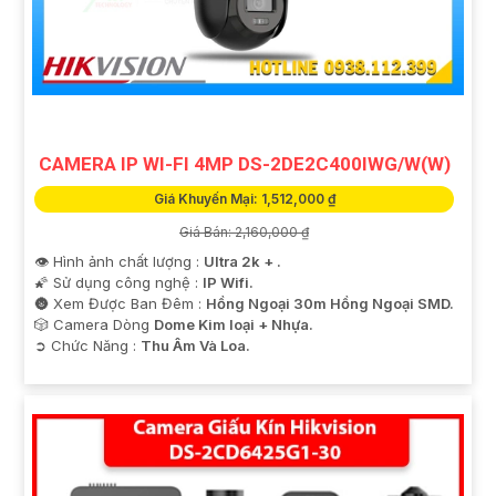
luôn sẵn lòng hỗ trợ và tư vấn cho quý vị.
CAMERA IP WI-FI 4MP DS-2DE2C400IWG/W(W)
Giá Khuyến Mại: 1,512,000 ₫
Giá Bán: 2,160,000 ₫
👁 Hình ảnh chất lượng :
Ultra 2k + .
🌠 Sử dụng công nghệ :
IP Wifi.
🌚 Xem Được Ban Đêm :
Hồng Ngoại 30m Hồng Ngoại SMD.
🎲 Camera Dòng
Dome Kim loại + Nhựa.
️➲ Chức Năng :
Thu Âm Và Loa.
'