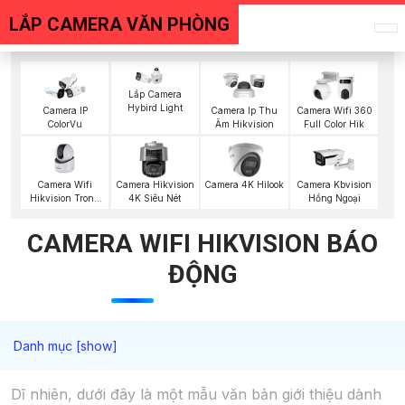
LẮP CAMERA VĂN PHÒNG
Lắp Camera
Hybird Light
Camera IP
Camera Ip Thu
Camera Wifi 360
ColorVu
Âm Hikvision
Full Color Hik
Camera Wifi
Camera Hikvision
Camera 4K Hilook
Camera Kbvision
Hikvision Trong
4K Siêu Nét
Hồng Ngoại
Nhà
CAMERA WIFI HIKVISION BÁO
ĐỘNG
Dĩ nhiên, dưới đây là một mẫu văn bản giới thiệu dành