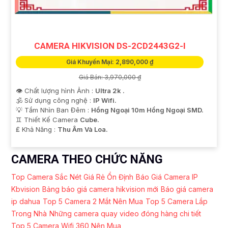
CAMERA HIKVISION DS-2CD2443G2-I
Giá Khuyến Mại: 2,890,000 ₫
Giá Bán: 3,970,000 ₫
👁 Chất lượng hình Ảnh :
Ultra 2k .
🕉️ Sử dụng công nghệ :
IP Wifi.
💡 Tầm Nhìn Ban Đêm :
Hồng Ngoại 10m Hồng Ngoại SMD.
♊ Thiết Kế Camera
Cube.
️₤ Khả Năng :
Thu Âm Và Loa.
CAMERA THEO CHỨC NĂNG
Top Camera Sắc Nét Giá Rẻ Ổn Định
Báo Giá Camera IP
Kbvision
Bảng báo giá camera hikvision mới
Báo giá camera
ip dahua
Top 5 Camera 2 Mắt Nên Mua
Top 5 Camera Lắp
Trong Nhà
Những camera quay video đóng hàng chi tiết
Top 5 Camera Wifi 360 Nên Mua