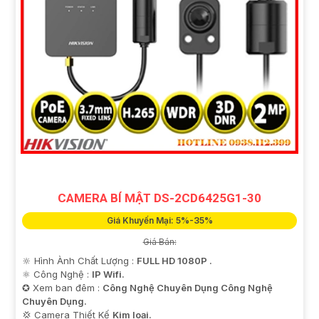
CAMERA BÍ MẬT DS-2CD6425G1-30
Giá Khuyến Mại: 5%-35%
Giá Bán:
🔆 Hình Ành Chất Lượng :
FULL HD 1080P .
⚛️ Công Nghệ :
IP Wifi.
✪ Xem ban đêm :
Công Nghệ Chuyên Dụng Công Nghệ
Chuyên Dụng.
💢 Camera Thiết Kế
Kim loại.