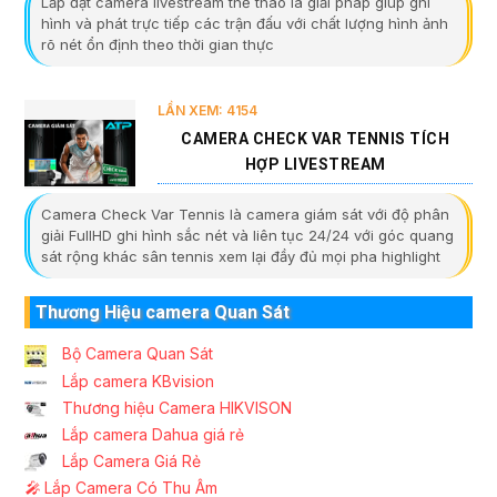
Lắp đặt camera livestream thể thao là giải pháp giúp ghi
hình và phát trực tiếp các trận đấu với chất lượng hình ảnh
rõ nét ổn định theo thời gian thực
LẦN XEM: 4154
CAMERA CHECK VAR TENNIS TÍCH
HỢP LIVESTREAM
Camera Check Var Tennis là camera giám sát với độ phân
giải FullHD ghi hình sắc nét và liên tục 24/24 với góc quang
sát rộng khác sân tennis xem lại đầy đủ mọi pha highlight
Thương Hiệu camera Quan Sát
Bộ Camera Quan Sát
Lắp camera KBvision
Thương hiệu Camera HIKVISON
Lắp camera Dahua giá rẻ
Lắp Camera Giá Rẻ
️🎤️
Lắp Camera Có Thu Âm