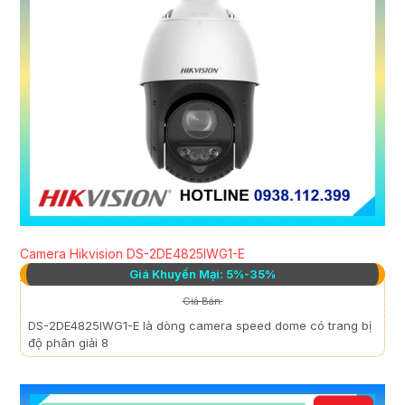
Camera Hikvision DS-2DE4825IWG1-E
Giá Khuyến Mại: 5%-35%
Giá Bán:
DS-2DE4825IWG1-E là dòng camera speed dome có trang bị
độ phân giải 8