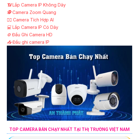
📶
Lắp Camera IP Không Dây
🕵️
Camera Zoom Quang
🧛‍♀️
Camera Tích Hợp AI
💻
Lắp Camera IP Có Dây
⚙️
Đầu Ghi Camera HD
📥
Đầu ghi camera IP
TOP CAMERA BÁN CHẠY NHẤT TẠI THỊ TRƯỜNG VIỆT NAM