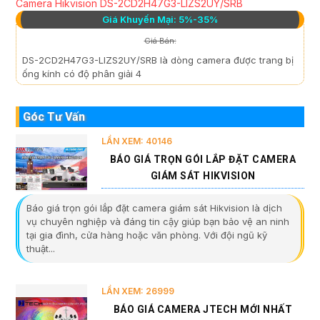
Camera Hikvision DS-2CD2H47G3-LIZS2UY/SRB
Giá Khuyến Mại: 5%-35%
Giá Bán:
DS-2CD2H47G3-LIZS2UY/SRB là dòng camera được trang bị
ống kính có độ phân giải 4
Góc Tư Vấn
LẦN XEM: 40146
BÁO GIÁ TRỌN GÓI LẮP ĐẶT CAMERA
GIÁM SÁT HIKVISION
Báo giá trọn gói lắp đặt camera giám sát Hikvision là dịch
vụ chuyên nghiệp và đáng tin cậy giúp bạn bảo vệ an ninh
tại gia đình, cửa hàng hoặc văn phòng. Với đội ngũ kỹ
thuật...
LẦN XEM: 26999
BÁO GIÁ CAMERA JTECH MỚI NHẤT