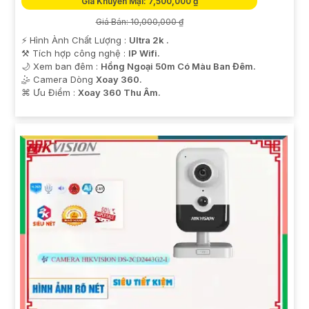
Giá Khuyến Mại: 7,500,000 ₫
Giá Bán: 10,000,000 ₫
️⚡ Hình Ành Chất Lượng :
Ultra 2k .
⚒ Tích hợp công nghệ :
IP Wifi.
🌙 Xem ban đêm :
Hồng Ngoại 50m Có Màu Ban Đêm.
🤹 Camera Dòng
Xoay 360.
️⌘ Ưu Điểm :
Xoay 360 Thu Âm.