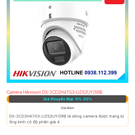
Camera Hikvision DS-2CD2H47G3-LIZS2UY/SRB
Giá Khuyến Mại: 5%-35%
Giá Bán:
DS-2CD2H47G3-LIZS2UY/SRB là dòng camera được trang bị
ống kính có độ phân giải 4