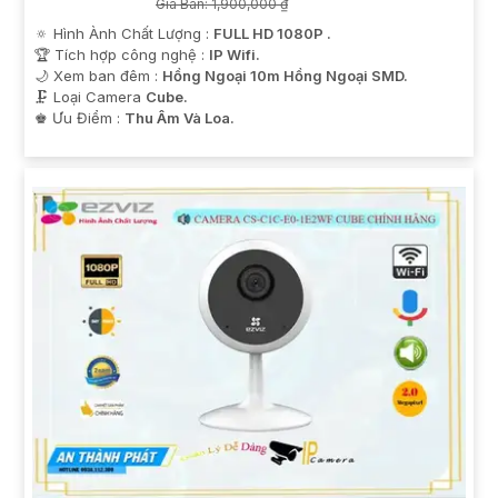
Giá Bán: 1,900,000 ₫
🔅 Hình Ành Chất Lượng :
FULL HD 1080P .
🏆 Tích hợp công nghệ :
IP Wifi.
🌙 Xem ban đêm :
Hồng Ngoại 10m Hồng Ngoại SMD.
🗜️ Loại Camera
Cube.
️♚ Ưu Điểm :
Thu Âm Và Loa.