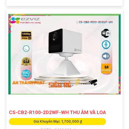
CS-CB2-R100-2D2WF-WH THU ÂM VÀ LOA
Giá Khuyến Mại: 1,700,000 ₫