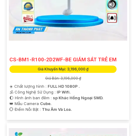
CS-BM1-R100-2D2WF-BE GIÁM SÁT TRẺ EM
Giá Khuyến Mại: 3,196,000 ₫
Giá Bán: 3,196,000 ₫
☀️ Chất lượng hình :
FULL HD 1080P .
🕉️ Công Nghệ Sử Dụng :
IP Wifi.
🌔 Hình ảnh ban đêm :
sp Khác Hồng Ngoại SMD.
👑 Mẫu Camera
Cube.
️💮 Điểm Nỗi Bật :
Thu Âm Và Loa.