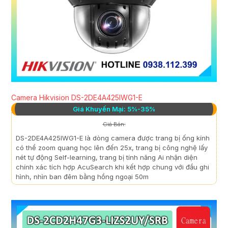
Camera Hikvision DS-2DE4A425IWG1-E
Giá Khuyến Mại: 5%-35%
Giá Bán:
DS-2DE4A425IWG1-E là dòng camera được trang bị ống kính
có thể zoom quang học lên đến 25x, trang bị công nghệ lấy
nét tự động Self-learning, trang bị tính năng Ai nhận diện
chính xác tích hợp AcuSearch khi kết hợp chung với đầu ghi
hình, nhìn ban đêm bằng hồng ngoại 50m