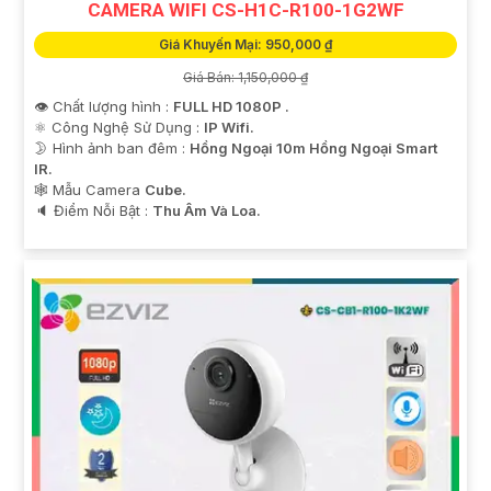
CAMERA WIFI CS-H1C-R100-1G2WF
Giá Khuyến Mại: 950,000 ₫
Giá Bán: 1,150,000 ₫
👁 Chất lượng hình :
FULL HD 1080P .
⚛️ Công Nghệ Sử Dụng :
IP Wifi.
🌛 Hình ảnh ban đêm :
Hồng Ngoại 10m Hồng Ngoại Smart
IR.
🕸️ Mẫu Camera
Cube.
️🔈 Điểm Nỗi Bật :
Thu Âm Và Loa.