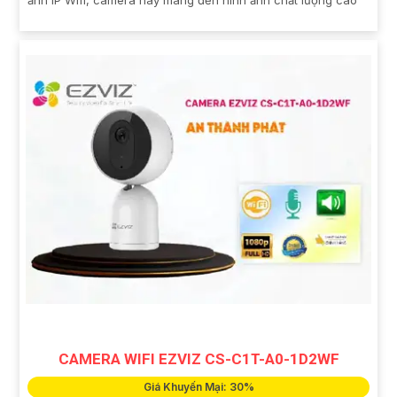
ảnh IP Wifi, camera này mang đến hình ảnh chất lượng cao
CAMERA WIFI EZVIZ CS-C1T-A0-1D2WF
Giá Khuyến Mại: 30%