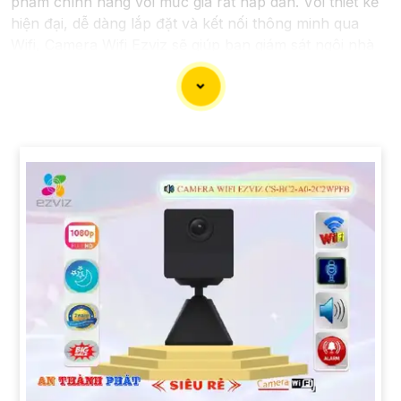
phẩm chính hãng với mức giá rất hấp dẫn. Với thiết kế
hiện đại, dễ dàng lắp đặt và kết nối thông minh qua
Wifi, Camera Wifi Ezviz sẽ giúp bạn giám sát ngôi nhà
hoặc văn phòng mọi lúc mọi nơi chỉ bằng một chiếc
điện thoại thông minh.
Không chỉ vậy, sản phẩm cũng mang lại chất lượng
hình ảnh sắc nét và độ phân giải cao, cho phép bạn
theo dõi mọi hoạt động một cách dễ dàng. Đừng bỏ lỡ
cơ hội sở hữu Camera Wifi Ezviz giá rẻ chính hãng để
bảo vệ tài sản và gia đình của bạn ngay hôm nay!"
Hy vọng đoạn văn trên sẽ giúp bạn trong việc giới thiệu
sản phẩm Camera Wifi Ezviz.