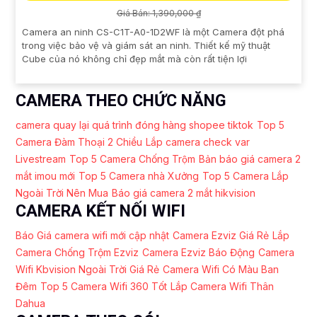
Giá Bán: 1,390,000 ₫
Camera an ninh CS-C1T-A0-1D2WF là một Camera đột phá
trong việc bảo vệ và giám sát an ninh. Thiết kế mỹ thuật
Cube của nó không chỉ đẹp mắt mà còn rất tiện lợi
CAMERA THEO CHỨC NĂNG
camera quay lại quá trình đóng hàng shopee tiktok
Top 5
Camera Đàm Thoại 2 Chiều
Lắp camera check var
Livestream
Top 5 Camera Chống Trộm
Bản báo giá camera 2
mắt imou mới
Top 5 Camera nhà Xưởng
Top 5 Camera Lắp
Ngoài Trời Nên Mua
Báo giá camera 2 mắt hikvision
CAMERA KẾT NỐI WIFI
Báo Giá camera wifi mới cập nhật
Camera Ezviz Giá Rẻ
Lắp
Camera Chống Trộm Ezviz
Camera Ezviz Báo Động
Camera
Wifi Kbvision Ngoài Trời Giá Rẻ
Camera Wifi Có Màu Ban
Đêm
Top 5 Camera Wifi 360 Tốt
Lắp Camera Wifi Thân
Dahua