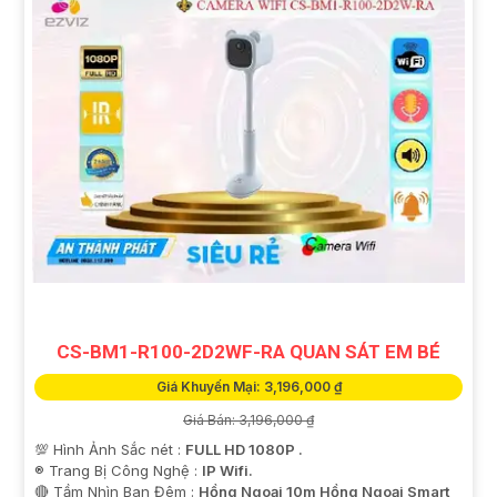
CS-BM1-R100-2D2WF-RA QUAN SÁT EM BÉ
Giá Khuyến Mại: 3,196,000 ₫
Giá Bán: 3,196,000 ₫
💯 Hình Ảnh Sắc nét :
FULL HD 1080P .
®️ Trang Bị Công Nghệ :
IP Wifi.
🔴 Tầm Nhìn Ban Đêm :
Hồng Ngoại 10m Hồng Ngoại Smart