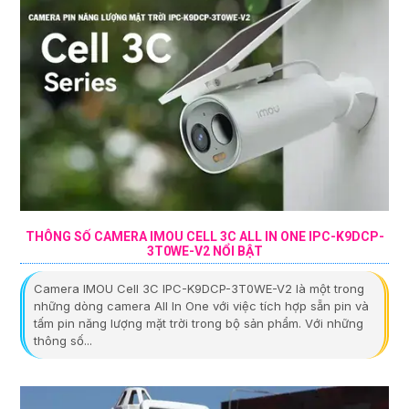
THÔNG SỐ CAMERA IMOU CELL 3C ALL IN ONE IPC-K9DCP-
3T0WE-V2 NỔI BẬT
Camera IMOU Cell 3C IPC-K9DCP-3T0WE-V2 là một trong
những dòng camera All In One với việc tích hợp sẵn pin và
tấm pin năng lượng mặt trời trong bộ sản phẩm. Với những
thông số...