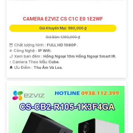
CAMERA EZVIZ CS C1C E0 1E2WF
Giá Khuyến Mại: 960,000 ₫
Giá Bán: 1,160,000 ₫
🦉 Chất lượng hình :
FULL HD 1080P .
✳️ Công Nghệ :
IP Wifi.
🌙 Xem ban đêm :
Hồng Ngoại 10m Hồng Ngoại Smart IR.
↕️ Camera Theo Mẫu
Cube.
️🔔 Ưu Điểm :
Thu Âm Và Loa.