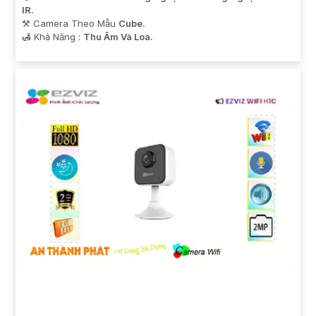
IR.
⚒ Camera Theo Mẫu
Cube.
️🛃 Khả Năng :
Thu Âm Và Loa.