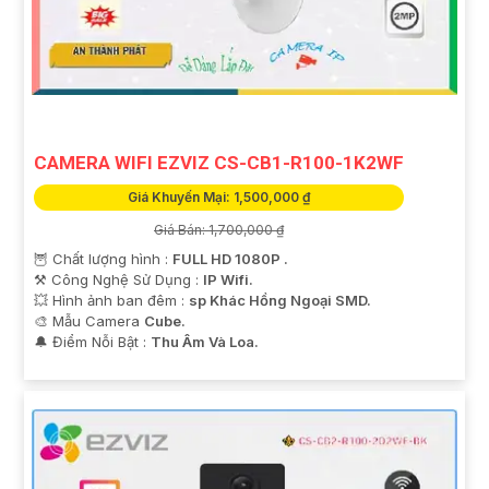
CAMERA WIFI EZVIZ CS-CB1-R100-1K2WF
Giá Khuyến Mại: 1,500,000 ₫
Giá Bán: 1,700,000 ₫
🦉 Chất lượng hình :
FULL HD 1080P .
⚒ Công Nghệ Sử Dụng :
IP Wifi.
💥 Hình ảnh ban đêm :
sp Khác Hồng Ngoại SMD.
🎨 Mẫu Camera
Cube.
️🔔 Điểm Nỗi Bật :
Thu Âm Và Loa.