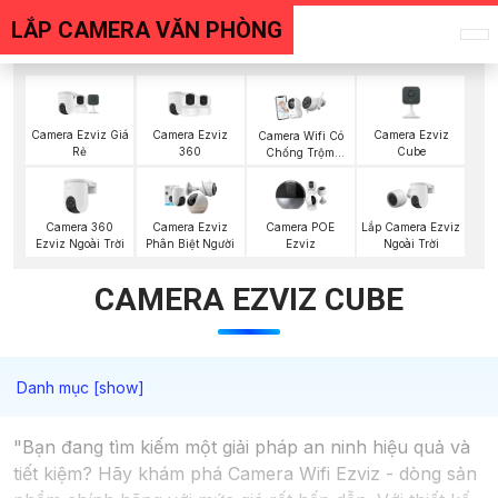
LẮP CAMERA VĂN PHÒNG
Camera Ezviz Giá
Camera Ezviz
Camera Ezviz
Camera Wifi Có
Rẻ
360
Cube
Chống Trộm
Ezviz
Camera 360
Lắp Camera Ezviz
Camera Ezviz
Camera POE
Ezviz Ngoài Trời
Ngoài Trời
Phân Biệt Người
Ezviz
CAMERA EZVIZ CUBE
"Bạn đang tìm kiếm một giải pháp an ninh hiệu quả và
tiết kiệm? Hãy khám phá Camera Wifi Ezviz - dòng sản