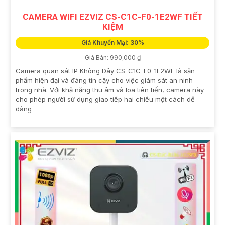
CAMERA WIFI EZVIZ CS-C1C-F0-1E2WF TIẾT
KIỆM
Giá Khuyến Mại: 30%
Giá Bán: 990,000 ₫
Camera quan sát IP Không Dây CS-C1C-F0-1E2WF là sản
phẩm hiện đại và đáng tin cậy cho việc giám sát an ninh
trong nhà. Với khả năng thu âm và loa tiên tiến, camera này
cho phép người sử dụng giao tiếp hai chiều một cách dễ
dàng