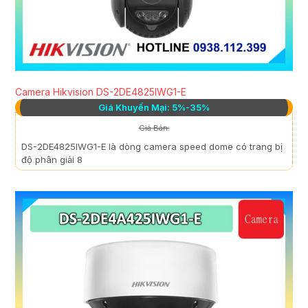
Camera Hikvision DS-2DE4825IWG1-E
Giá Khuyến Mại: 5%-35%
Giá Bán:
DS-2DE4825IWG1-E là dòng camera speed dome có trang bị
độ phân giải 8