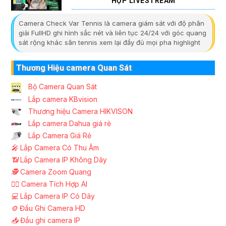
HỢP LIVESTREAM
Camera Check Var Tennis là camera giám sát với độ phân
giải FullHD ghi hình sắc nét và liên tục 24/24 với góc quang
sát rộng khác sân tennis xem lại đầy đủ mọi pha highlight
Thương Hiệu camera Quan Sát
Bộ Camera Quan Sát
Lắp camera KBvision
Thương hiệu Camera HIKVISON
Lắp camera Dahua giá rẻ
Lắp Camera Giá Rẻ
️🎤️
Lắp Camera Có Thu Âm
📶
Lắp Camera IP Không Dây
🕵️
Camera Zoom Quang
🧛‍♀️
Camera Tích Hợp AI
💻
Lắp Camera IP Có Dây
⚙️
Đầu Ghi Camera HD
📥
Đầu ghi camera IP