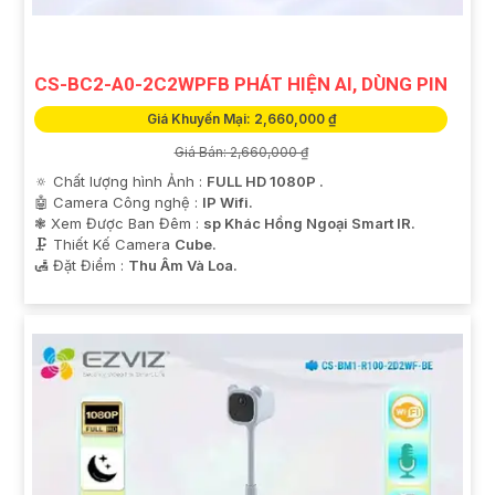
CS-BC2-A0-2C2WPFB PHÁT HIỆN AI, DÙNG PIN
'
Giá Khuyến Mại: 2,660,000 ₫
Giá Bán: 2,660,000 ₫
🔅 Chất lượng hình Ảnh :
FULL HD 1080P .
🤖️ Camera Công nghệ :
IP Wifi.
❃ Xem Được Ban Đêm :
sp Khác Hồng Ngoại Smart IR.
🗜️ Thiết Kế Camera
Cube.
️🛃 Đặt Điểm :
Thu Âm Và Loa.