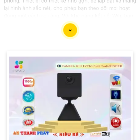
phòng. Thiết bị có thiết kế nhỏ gọn, dễ lắp đặt và mang
lại hình ảnh sắc nét, cho phép bạn theo dõi mọi hoạt
động một cách rõ ràng. Với khả năng kết nối Wifi, bạn
có thể xem trực tiếp hoặc lưu trữ hình ảnh từ xa thông
qua ứng dụng điện thoại thông minh. Đèn hồng ngoại
thông minh giúp quan sát ban đêm mà không làm mờ
hình ảnh. Đồng thời, tính năng cảnh báo chuyển động
sẽ thông báo ngay lập tức khi phát hiện sự chuyển
động đáng ngờ. Với camera này, bạn có thể yên tâm
theo dõi và bảo vệ căn nhà hoặc văn phòng của mình
mọi lúc mọi nơi.
'