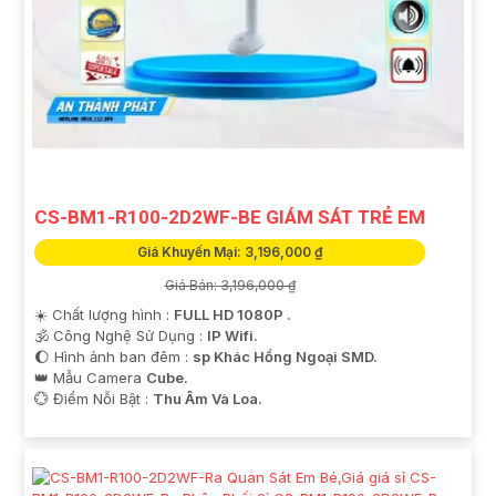
CS-BM1-R100-2D2WF-BE GIÁM SÁT TRẺ EM
Giá Khuyến Mại: 3,196,000 ₫
Giá Bán: 3,196,000 ₫
☀️ Chất lượng hình :
FULL HD 1080P .
🕉️ Công Nghệ Sử Dụng :
IP Wifi.
🌔 Hình ảnh ban đêm :
sp Khác Hồng Ngoại SMD.
👑 Mẫu Camera
Cube.
️💮 Điểm Nỗi Bật :
Thu Âm Và Loa.