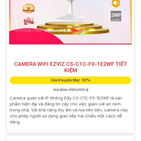
CAMERA WIFI EZVIZ CS-C1C-F0-1E2WF TIẾT
KIỆM
Giá Khuyến Mại: 30%
Giá Bán: 990,000 ₫
Camera quan sát IP Không Dây CS-C1C-F0-1E2WF là sản
phẩm hiện đại và đáng tin cậy cho việc giám sát an ninh
trong nhà. Với khả năng thu âm và loa tiên tiến, camera này
cho phép người sử dụng giao tiếp hai chiều một cách dễ
dàng