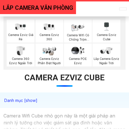
LẮP CAMERA VĂN PHÒNG
Camera Ezviz Giá
Camera Ezviz
Camera Ezviz
Camera Wifi Có
Rẻ
360
Cube
Chống Trộm
Ezviz
Camera 360
Lắp Camera Ezviz
Camera Ezviz
Camera POE
Ezviz Ngoài Trời
Ngoài Trời
Phân Biệt Người
Ezviz
CAMERA EZVIZ CUBE
Camera Wifi Cube nhỏ gọn này là một giải pháp an
ninh lý tưởng cho việc giám sát gia đình hoặc văn