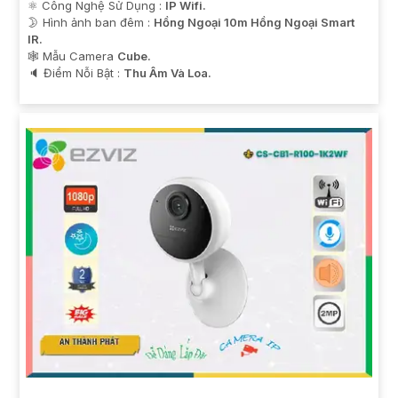
⚛️ Công Nghệ Sử Dụng :
IP Wifi.
🌛 Hình ảnh ban đêm :
Hồng Ngoại 10m Hồng Ngoại Smart
IR.
🕸️ Mẫu Camera
Cube.
️🔈 Điểm Nỗi Bật :
Thu Âm Và Loa.