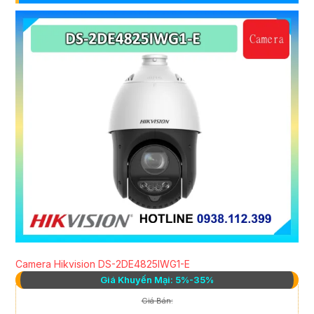
Camera Hikvision DS-2DE4825IWG1-E
Giá Khuyến Mại: 5%-35%
Giá Bán: