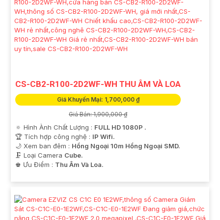
CS-CB2-R100-2D2WF-WH THU ÂM VÀ LOA
Giá Khuyến Mại: 1,700,000 ₫
Giá Bán: 1,900,000 ₫
🔅 Hình Ành Chất Lượng :
FULL HD 1080P .
🏆 Tích hợp công nghệ :
IP Wifi.
🌙 Xem ban đêm :
Hồng Ngoại 10m Hồng Ngoại SMD.
🗜️ Loại Camera
Cube.
️♚ Ưu Điểm :
Thu Âm Và Loa.