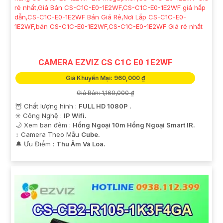
CAMERA EZVIZ CS C1C E0 1E2WF
Giá Khuyến Mại: 960,000 ₫
Giá Bán: 1,160,000 ₫
🦉 Chất lượng hình :
FULL HD 1080P .
✳️ Công Nghệ :
IP Wifi.
🌙 Xem ban đêm :
Hồng Ngoại 10m Hồng Ngoại Smart IR.
↕️ Camera Theo Mẫu
Cube.
️🔔 Ưu Điểm :
Thu Âm Và Loa.