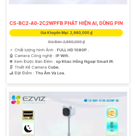
CS-BC2-A0-2C2WPFB PHÁT HIỆN AI, DÙNG PIN
Giá Khuyến Mại: 2,660,000 ₫
Giá Bán: 2,660,000 ₫
🔅 Chất lượng hình Ảnh :
FULL HD 1080P .
🤖️ Camera Công nghệ :
IP Wifi.
❃ Xem Được Ban Đêm :
sp Khác Hồng Ngoại Smart IR.
🗜️ Thiết Kế Camera
Cube.
️🛃 Đặt Điểm :
Thu Âm Và Loa.