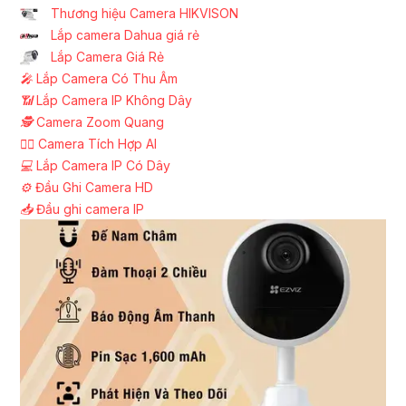
Thương hiệu Camera HIKVISON
Lắp camera Dahua giá rẻ
Lắp Camera Giá Rẻ
️🎤️
Lắp Camera Có Thu Âm
📶
Lắp Camera IP Không Dây
🕵️
Camera Zoom Quang
🧛‍♀️
Camera Tích Hợp AI
💻
Lắp Camera IP Có Dây
⚙️
Đầu Ghi Camera HD
📥
Đầu ghi camera IP