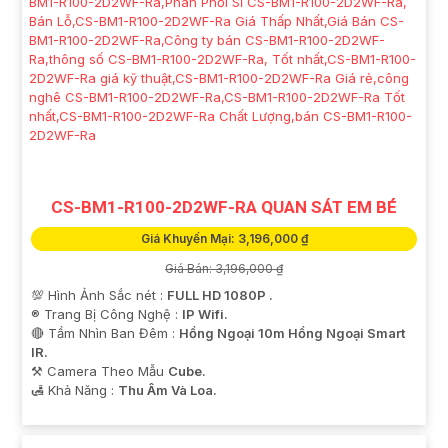
CS-BM1-R100-2D2WF-RA QUAN SÁT EM BÉ
Giá Khuyến Mại: 3,196,000 ₫
Giá Bán: 3,196,000 ₫
💯 Hình Ảnh Sắc nét :
FULL HD 1080P .
®️ Trang Bị Công Nghệ :
IP Wifi.
🔴 Tầm Nhìn Ban Đêm :
Hồng Ngoại 10m Hồng Ngoại Smart
IR.
⚒ Camera Theo Mẫu
Cube.
️🛃 Khả Năng :
Thu Âm Và Loa.