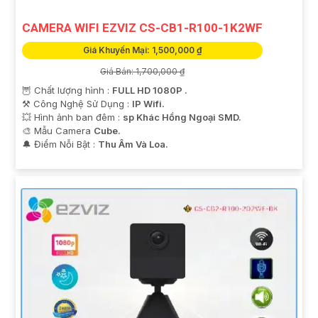
CAMERA WIFI EZVIZ CS-CB1-R100-1K2WF
Giá Khuyến Mại: 1,500,000 ₫
Giá Bán: 1,700,000 ₫
🦉 Chất lượng hình :
FULL HD 1080P .
⚒ Công Nghệ Sử Dụng :
IP Wifi.
💥 Hình ảnh ban đêm :
sp Khác Hồng Ngoại SMD.
🎨 Mẫu Camera
Cube.
️🔔 Điểm Nỗi Bật :
Thu Âm Và Loa.