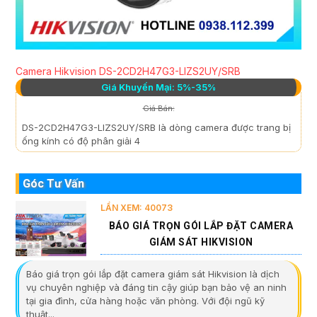
Camera Hikvision DS-2CD2H47G3-LIZS2UY/SRB
Giá Khuyến Mại: 5%-35%
Giá Bán:
DS-2CD2H47G3-LIZS2UY/SRB là dòng camera được trang bị
ống kính có độ phân giải 4
Góc Tư Vấn
LẦN XEM: 40073
BÁO GIÁ TRỌN GÓI LẮP ĐẶT CAMERA
GIÁM SÁT HIKVISION
Báo giá trọn gói lắp đặt camera giám sát Hikvision là dịch
vụ chuyên nghiệp và đáng tin cậy giúp bạn bảo vệ an ninh
tại gia đình, cửa hàng hoặc văn phòng. Với đội ngũ kỹ
thuật...