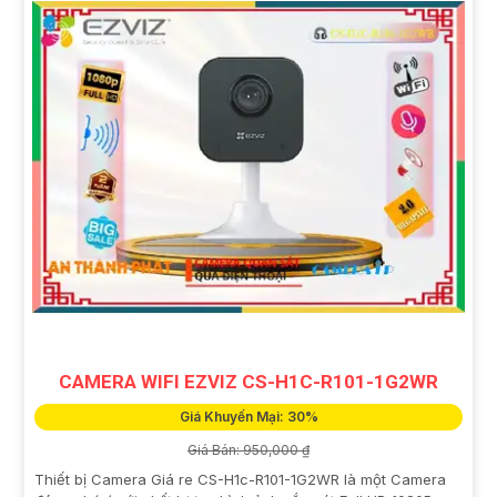
CAMERA WIFI EZVIZ CS-H1C-R101-1G2WR
Giá Khuyến Mại: 30%
Giá Bán: 950,000 ₫
Thiết bị Camera Giá re CS-H1c-R101-1G2WR là một Camera