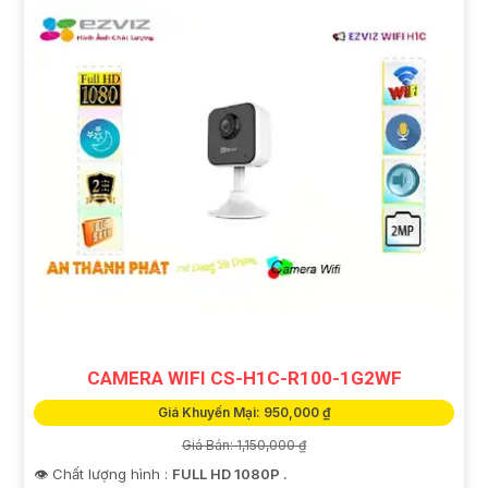
CAMERA WIFI CS-H1C-R100-1G2WF
Giá Khuyến Mại: 950,000 ₫
Giá Bán: 1,150,000 ₫
👁 Chất lượng hình :
FULL HD 1080P .