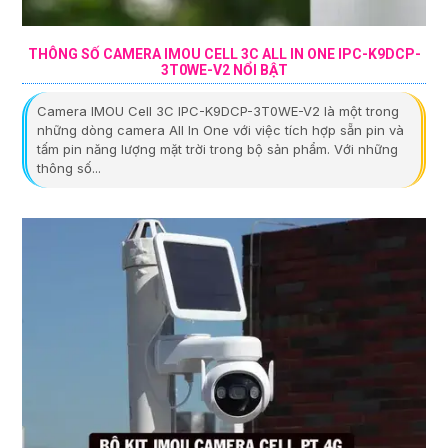
THÔNG SỐ CAMERA IMOU CELL 3C ALL IN ONE IPC-K9DCP-
3T0WE-V2 NỔI BẬT
Camera IMOU Cell 3C IPC-K9DCP-3T0WE-V2 là một trong
những dòng camera All In One với việc tích hợp sẵn pin và
tấm pin năng lượng mặt trời trong bộ sản phẩm. Với những
thông số...