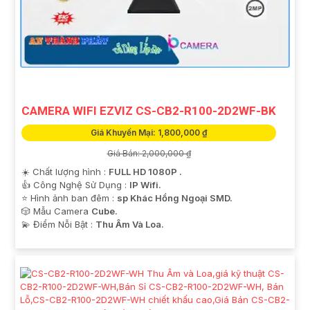
CAMERA WIFI EZVIZ CS-CB2-R100-2D2WF-BK
Giá Khuyến Mại: 1,800,000 ₫
Giá Bán: 2,000,000 ₫
☀️ Chất lượng hình :
FULL HD 1080P .
👍 Công Nghệ Sử Dụng :
IP Wifi.
⭐ Hình ảnh ban đêm :
sp Khác Hồng Ngoại SMD.
🎲 Mẫu Camera
Cube.
️💫 Điểm Nỗi Bật :
Thu Âm Và Loa.