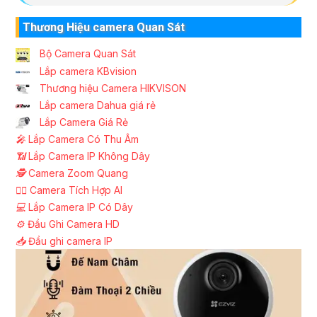
Thương Hiệu camera Quan Sát
Bộ Camera Quan Sát
Lắp camera KBvision
Thương hiệu Camera HIKVISON
Lắp camera Dahua giá rẻ
Lắp Camera Giá Rẻ
️🎤️
Lắp Camera Có Thu Âm
📶
Lắp Camera IP Không Dây
🕵️
Camera Zoom Quang
🧛‍♀️
Camera Tích Hợp AI
💻
Lắp Camera IP Có Dây
⚙️
Đầu Ghi Camera HD
📥
Đầu ghi camera IP