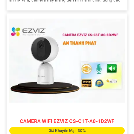
ảnh IP Wifi, camera này mang đến hình ảnh chất lượng cao
CAMERA WIFI EZVIZ CS-C1T-A0-1D2WF
Giá Khuyến Mại: 30%