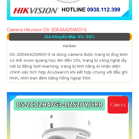
Camera Hikvision DS-2DE4A425IWG1-E
Giá Khuyến Mại: 5%-35%
Giá Bán:
DS-2DE4A425IWG1-E là dòng camera được trang bị ống kính
có thể zoom quang học lên đến 25x, trang bị công nghệ lấy
nét tự động Self-learning, trang bị tính năng Ai nhận diện
chính xác tích hợp AcuSearch khi kết hợp chung với đầu ghi
hình, nhìn ban đêm bằng hồng ngoại 50m