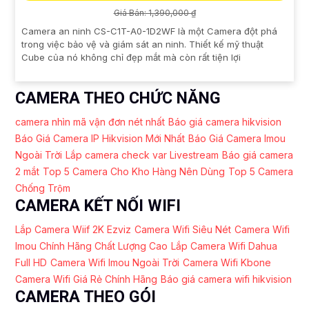
Giá Bán: 1,390,000 ₫
Camera an ninh CS-C1T-A0-1D2WF là một Camera đột phá
trong việc bảo vệ và giám sát an ninh. Thiết kế mỹ thuật
Cube của nó không chỉ đẹp mắt mà còn rất tiện lợi
CAMERA THEO CHỨC NĂNG
camera nhìn mã vận đơn nét nhất
Báo giá camera hikvision
Báo Giá Camera IP Hikvision Mới Nhất
Báo Giá Camera Imou
Ngoài Trời
Lắp camera check var Livestream
Báo giá camera
2 mắt
Top 5 Camera Cho Kho Hàng Nên Dùng
Top 5 Camera
Chống Trộm
CAMERA KẾT NỐI WIFI
Lắp Camera Wiif 2K Ezviz
Camera Wifi Siêu Nét
Camera Wifi
Imou Chính Hãng Chất Lượng Cao
Lắp Camera Wifi Dahua
Full HD
Camera Wifi Imou Ngoài Trời
Camera Wifi Kbone
Camera Wifi Giá Rẻ Chính Hãng
Báo giá camera wifi hikvision
CAMERA THEO GÓI