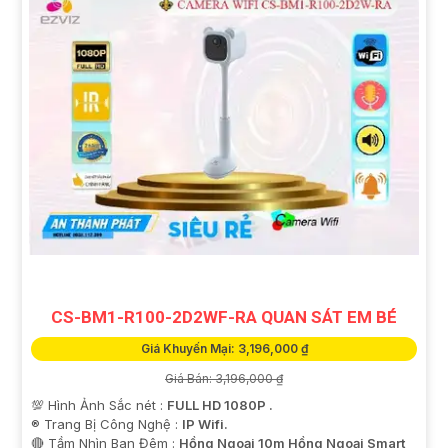
CS-BM1-R100-2D2WF-RA QUAN SÁT EM BÉ
Giá Khuyến Mại: 3,196,000 ₫
Giá Bán: 3,196,000 ₫
💯 Hình Ảnh Sắc nét :
FULL HD 1080P .
®️ Trang Bị Công Nghệ :
IP Wifi.
🔴 Tầm Nhìn Ban Đêm :
Hồng Ngoại 10m Hồng Ngoại Smart