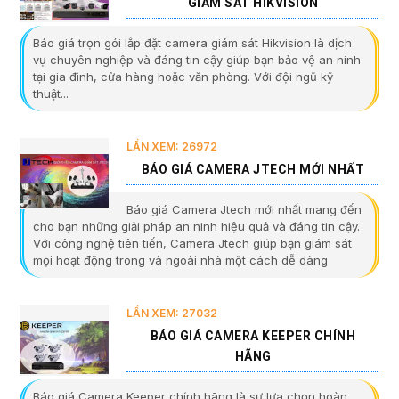
GIÁM SÁT HIKVISION
Báo giá trọn gói lắp đặt camera giám sát Hikvision là dịch
vụ chuyên nghiệp và đáng tin cậy giúp bạn bảo vệ an ninh
tại gia đình, cửa hàng hoặc văn phòng. Với đội ngũ kỹ
thuật...
LẦN XEM: 26972
BÁO GIÁ CAMERA JTECH MỚI NHẤT
Báo giá Camera Jtech mới nhất mang đến
cho bạn những giải pháp an ninh hiệu quả và đáng tin cậy.
Với công nghệ tiên tiến, Camera Jtech giúp bạn giám sát
mọi hoạt động trong và ngoài nhà một cách dễ dàng
LẦN XEM: 27032
BÁO GIÁ CAMERA KEEPER CHÍNH
HÃNG
Báo giá Camera Keeper chính hãng là sự lựa chọn hoàn