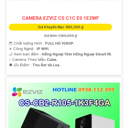
CAMERA EZVIZ CS C1C E0 1E2WF
Giá Khuyến Mại: 960,000 ₫
Giá Bán: 1,160,000 ₫
🦉 Chất lượng hình :
FULL HD 1080P .
✳️ Công Nghệ :
IP Wifi.
🌙 Xem ban đêm :
Hồng Ngoại 10m Hồng Ngoại Smart IR.
↕️ Camera Theo Mẫu
Cube.
️🔔 Ưu Điểm :
Thu Âm Và Loa.