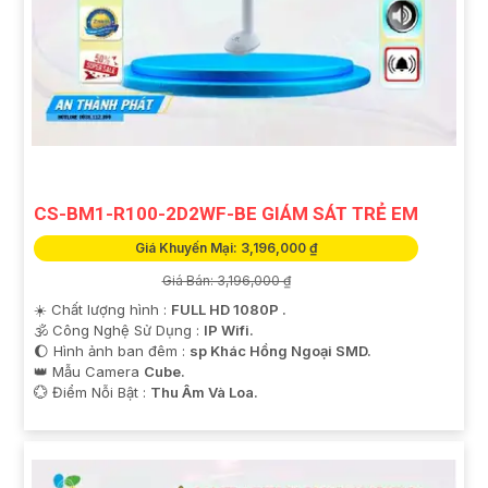
CS-BM1-R100-2D2WF-BE GIÁM SÁT TRẺ EM
Giá Khuyến Mại: 3,196,000 ₫
Giá Bán: 3,196,000 ₫
☀️ Chất lượng hình :
FULL HD 1080P .
🕉️ Công Nghệ Sử Dụng :
IP Wifi.
🌔 Hình ảnh ban đêm :
sp Khác Hồng Ngoại SMD.
👑 Mẫu Camera
Cube.
️💮 Điểm Nỗi Bật :
Thu Âm Và Loa.