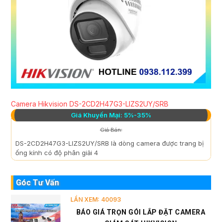
Camera Hikvision DS-2CD2H47G3-LIZS2UY/SRB
Giá Khuyến Mại: 5%-35%
Giá Bán:
DS-2CD2H47G3-LIZS2UY/SRB là dòng camera được trang bị
ống kính có độ phân giải 4
Góc Tư Vấn
LẦN XEM: 40093
BÁO GIÁ TRỌN GÓI LẮP ĐẶT CAMERA