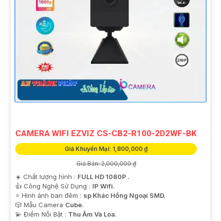
CAMERA WIFI EZVIZ CS-CB2-R100-2D2WF-BK
Giá Khuyến Mại: 1,800,000 ₫
Giá Bán: 2,000,000 ₫
☀️ Chất lượng hình :
FULL HD 1080P .
👍 Công Nghệ Sử Dụng :
IP Wifi.
⭐ Hình ảnh ban đêm :
sp Khác Hồng Ngoại SMD.
🎲 Mẫu Camera
Cube.
️💫 Điểm Nỗi Bật :
Thu Âm Và Loa.