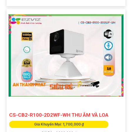
CS-CB2-R100-2D2WF-WH THU ÂM VÀ LOA
Giá Khuyến Mại: 1,700,000 ₫