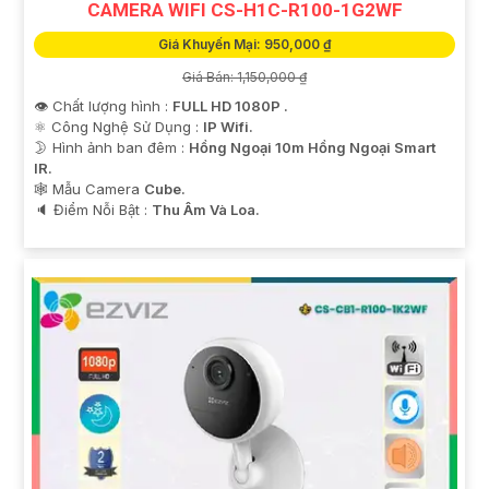
CAMERA WIFI CS-H1C-R100-1G2WF
Giá Khuyến Mại: 950,000 ₫
Giá Bán: 1,150,000 ₫
👁 Chất lượng hình :
FULL HD 1080P .
⚛️ Công Nghệ Sử Dụng :
IP Wifi.
🌛 Hình ảnh ban đêm :
Hồng Ngoại 10m Hồng Ngoại Smart
IR.
🕸️ Mẫu Camera
Cube.
️🔈 Điểm Nỗi Bật :
Thu Âm Và Loa.