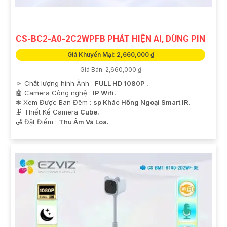
'
CS-BC2-A0-2C2WPFB PHÁT HIỆN AI, DÙNG PIN
Giá Khuyến Mại: 2,660,000 ₫
Giá Bán: 2,660,000 ₫
🔅 Chất lượng hình Ảnh :
FULL HD 1080P .
🤖️ Camera Công nghệ :
IP Wifi.
❃ Xem Được Ban Đêm :
sp Khác Hồng Ngoại Smart IR.
🗜️ Thiết Kế Camera
Cube.
️🛃 Đặt Điểm :
Thu Âm Và Loa.