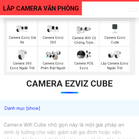
LẮP CAMERA VĂN PHÒNG
Camera Ezviz Giá
Camera Ezviz
Camera Ezviz
Camera Wifi Có
Rẻ
360
Cube
Chống Trộm
Ezviz
Camera 360
Lắp Camera Ezviz
Camera Ezviz
Camera POE
Ezviz Ngoài Trời
Ngoài Trời
Phân Biệt Người
Ezviz
CAMERA EZVIZ CUBE
Camera Wifi Cube nhỏ gọn này là một giải pháp an
ninh lý tưởng cho việc giám sát gia đình hoặc văn