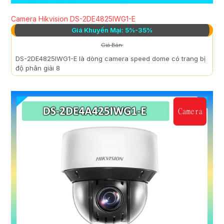
Camera Hikvision DS-2DE4825IWG1-E
Giá Khuyến Mại: 5%-35%
Giá Bán:
DS-2DE4825IWG1-E là dòng camera speed dome có trang bị
độ phân giải 8