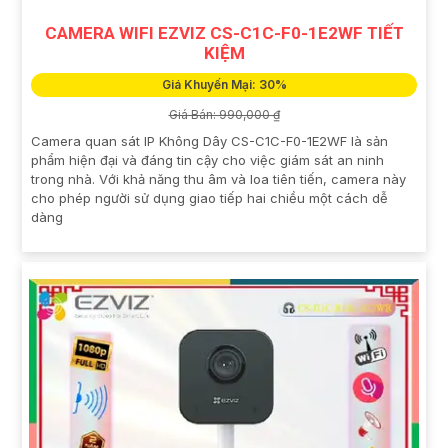
CAMERA WIFI EZVIZ CS-C1C-F0-1E2WF TIẾT
KIỆM
Giá Khuyến Mại: 30%
Giá Bán: 990,000 ₫
Camera quan sát IP Không Dây CS-C1C-F0-1E2WF là sản
phẩm hiện đại và đáng tin cậy cho việc giám sát an ninh
trong nhà. Với khả năng thu âm và loa tiên tiến, camera này
cho phép người sử dụng giao tiếp hai chiều một cách dễ
dàng