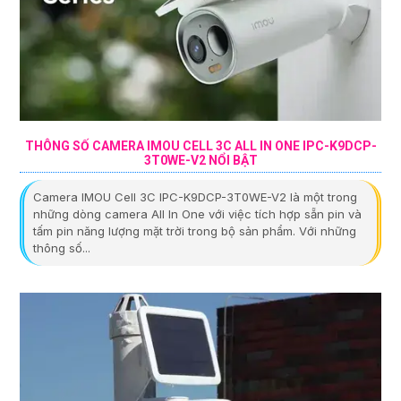
THÔNG SỐ CAMERA IMOU CELL 3C ALL IN ONE IPC-K9DCP-
3T0WE-V2 NỔI BẬT
Camera IMOU Cell 3C IPC-K9DCP-3T0WE-V2 là một trong
những dòng camera All In One với việc tích hợp sẵn pin và
tấm pin năng lượng mặt trời trong bộ sản phẩm. Với những
thông số...