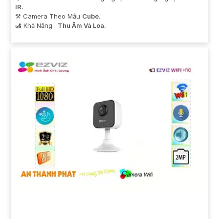
IR.
⚒ Camera Theo Mẫu
Cube.
️🛃 Khả Năng :
Thu Âm Và Loa.