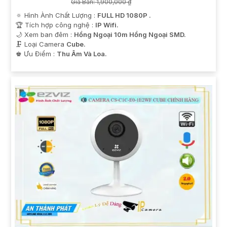
Giá Bán: 1,900,000 ₫
🔅 Hình Ành Chất Lượng :
FULL HD 1080P .
🏆 Tích hợp công nghệ :
IP Wifi.
🌙 Xem ban đêm :
Hồng Ngoại 10m Hồng Ngoại SMD.
🗜️ Loại Camera
Cube.
️♚ Ưu Điểm :
Thu Âm Và Loa.