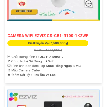
CAMERA WIFI EZVIZ CS-CB1-R100-1K2WF
Giá Khuyến Mại: 1,500,000 ₫
Giá Bán: 1,700,000 ₫
🦉 Chất lượng hình :
FULL HD 1080P .
⚒ Công Nghệ Sử Dụng :
IP Wifi.
💥 Hình ảnh ban đêm :
sp Khác Hồng Ngoại SMD.
🎨 Mẫu Camera
Cube.
️🔔 Điểm Nỗi Bật :
Thu Âm Và Loa.