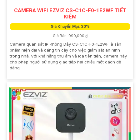
CAMERA WIFI EZVIZ CS-C1C-F0-1E2WF TIẾT
KIỆM
Giá Khuyến Mại: 30%
Giá Bán: 990,000 ₫
Camera quan sát IP Không Dây CS-C1C-F0-1E2WF là sản
phẩm hiện đại và đáng tin cậy cho việc giám sát an ninh
trong nhà. Với khả năng thu âm và loa tiên tiến, camera này
cho phép người sử dụng giao tiếp hai chiều một cách dễ
dàng