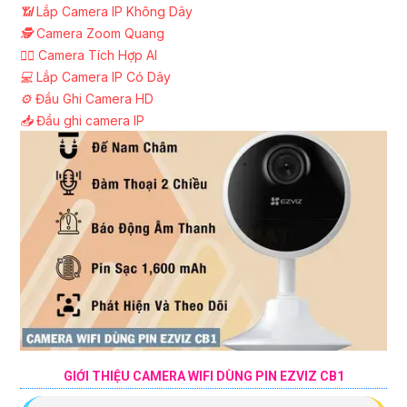
📶
Lắp Camera IP Không Dây
🕵️
Camera Zoom Quang
🧛‍♀️
Camera Tích Hợp AI
💻
Lắp Camera IP Có Dây
⚙️
Đầu Ghi Camera HD
📥
Đầu ghi camera IP
GIỚI THIỆU CAMERA WIFI DÙNG PIN EZVIZ CB1