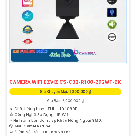
CAMERA WIFI EZVIZ CS-CB2-R100-2D2WF-BK
Giá Khuyến Mại: 1,800,000 ₫
Giá Bán: 2,000,000 ₫
☀️ Chất lượng hình :
FULL HD 1080P .
👍 Công Nghệ Sử Dụng :
IP Wifi.
⭐ Hình ảnh ban đêm :
sp Khác Hồng Ngoại SMD.
🎲 Mẫu Camera
Cube.
️💫 Điểm Nỗi Bật :
Thu Âm Và Loa.