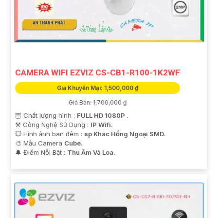
CAMERA WIFI EZVIZ CS-CB1-R100-1K2WF
Giá Khuyến Mại: 1,500,000 ₫
Giá Bán: 1,700,000 ₫
🦉 Chất lượng hình :
FULL HD 1080P .
⚒ Công Nghệ Sử Dụng :
IP Wifi.
💥 Hình ảnh ban đêm :
sp Khác Hồng Ngoại SMD.
🎨 Mẫu Camera
Cube.
️🔔 Điểm Nỗi Bật :
Thu Âm Và Loa.