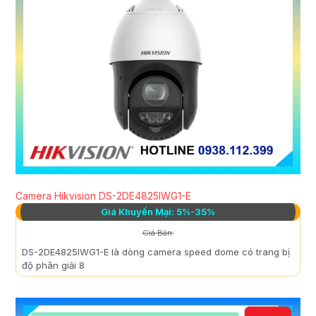
Camera Hikvision DS-2DE4825IWG1-E
Giá Khuyến Mại: 5%-35%
Giá Bán:
DS-2DE4825IWG1-E là dòng camera speed dome có trang bị
độ phân giải 8