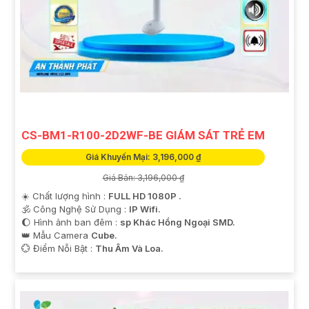
CS-BM1-R100-2D2WF-BE GIÁM SÁT TRẺ EM
Giá Khuyến Mại: 3,196,000 ₫
Giá Bán: 3,196,000 ₫
☀️ Chất lượng hình :
FULL HD 1080P .
🕉️ Công Nghệ Sử Dụng :
IP Wifi.
🌔 Hình ảnh ban đêm :
sp Khác Hồng Ngoại SMD.
👑 Mẫu Camera
Cube.
️💮 Điểm Nỗi Bật :
Thu Âm Và Loa.