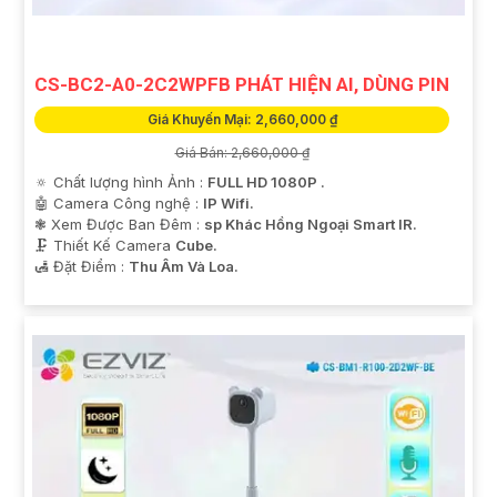
'
CS-BC2-A0-2C2WPFB PHÁT HIỆN AI, DÙNG PIN
Giá Khuyến Mại: 2,660,000 ₫
Giá Bán: 2,660,000 ₫
🔅 Chất lượng hình Ảnh :
FULL HD 1080P .
🤖️ Camera Công nghệ :
IP Wifi.
❃ Xem Được Ban Đêm :
sp Khác Hồng Ngoại Smart IR.
🗜️ Thiết Kế Camera
Cube.
️🛃 Đặt Điểm :
Thu Âm Và Loa.