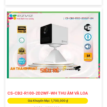
CS-CB2-R100-2D2WF-WH THU ÂM VÀ LOA
Giá Khuyến Mại: 1,700,000 ₫