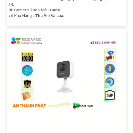
IR.
⚒ Camera Theo Mẫu
Cube.
️🛃 Khả Năng :
Thu Âm Và Loa.