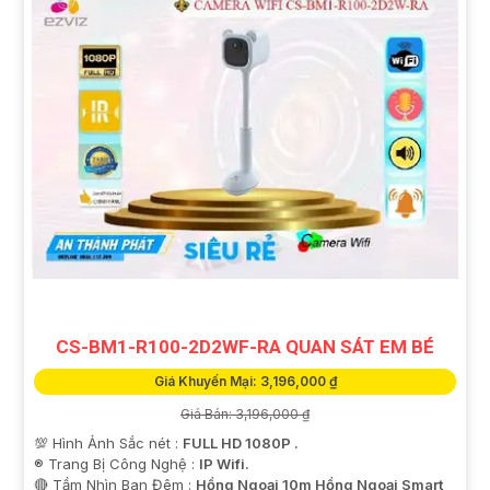
CS-BM1-R100-2D2WF-RA QUAN SÁT EM BÉ
Giá Khuyến Mại: 3,196,000 ₫
Giá Bán: 3,196,000 ₫
💯 Hình Ảnh Sắc nét :
FULL HD 1080P .
®️ Trang Bị Công Nghệ :
IP Wifi.
🔴 Tầm Nhìn Ban Đêm :
Hồng Ngoại 10m Hồng Ngoại Smart