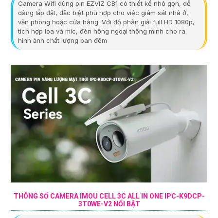
Camera Wifi dùng pin EZVIZ CB1 có thiết kế nhỏ gọn, dễ
dàng lắp đặt, đặc biệt phù hợp cho việc giám sát nhà ở,
văn phòng hoặc cửa hàng. Với độ phân giải full HD 1080p,
tích hợp loa và mic, đèn hồng ngoại thông minh cho ra
hình ảnh chất lượng ban đêm
THÔNG SỐ CAMERA IMOU CELL 3C ALL IN ONE IPC-K9DCP-
3T0WE-V2 NỔI BẬT