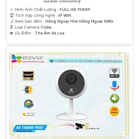
Giá Bán: 1,900,000 ₫
🔅 Hình Ành Chất Lượng :
FULL HD 1080P .
🏆 Tích hợp công nghệ :
IP Wifi.
🌙 Xem ban đêm :
Hồng Ngoại 10m Hồng Ngoại SMD.
🗜️ Loại Camera
Cube.
️♚ Ưu Điểm :
Thu Âm Và Loa.