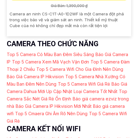
Giá Bán: 1,390,000 ₫
Camera an ninh CS-C1T-A0-1D2WF là một Camera đột phá
trong việc bảo vệ và giám sát an ninh. Thiết kế mỹ thuật
Cube của nó không chỉ đẹp mắt mà còn rất tiện lợi
CAMERA THEO CHỨC NĂNG
Top 5 Camera Có Màu Ban Đêm Siêu Sáng
Báo Giá Camera
IP
Top 5 Camera Xem Mã Vạch Vận Đơn
Top 5 Camera Đàm
Thoại 2 Chiều
Top 5 Camera Wifi Cho Gia Đình Nên Dùng
Báo Giá Camera IP Hikvision
Top 5 Camera Nhà Xưởng Có
Màu Ban Đêm Nên Dùng
Top 5 Camera Wifi Giá Rẻ
Báo Giá
Camera Dahua Mới Up Cập Nhật
Loại Camera Tốt Nhất
Top
Camera Sắc Nét Giá Rẻ Ổn Định
Báo giá camera ezviz trong
nhà
Báo Giá Camera IP Hikvision Mới Nhất
Báo giá camera
wifi
Top 5 Cmaera Ghi Âm Rõ Nên Dùng
Top 5 Camera Wifi
Giá Rẻ
CAMERA KẾT NỐI WIFI