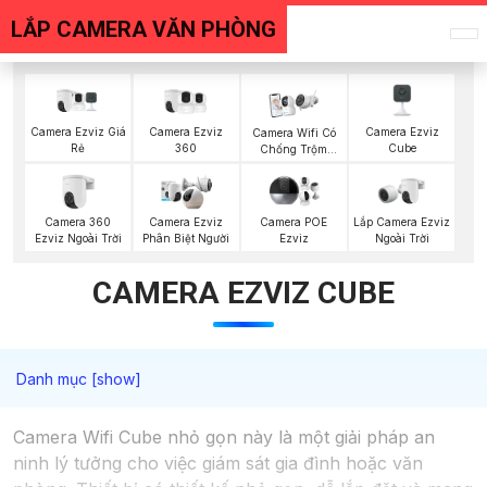
LẮP CAMERA VĂN PHÒNG
Camera Ezviz Giá
Camera Ezviz
Camera Ezviz
Camera Wifi Có
Rẻ
360
Cube
Chống Trộm
Ezviz
Camera 360
Lắp Camera Ezviz
Camera Ezviz
Camera POE
Ezviz Ngoài Trời
Ngoài Trời
Phân Biệt Người
Ezviz
CAMERA EZVIZ CUBE
Camera Wifi Cube nhỏ gọn này là một giải pháp an
ninh lý tưởng cho việc giám sát gia đình hoặc văn