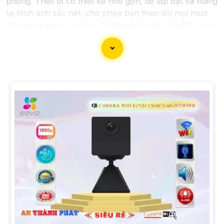
phòng. Thiết bị có thiết kế nhỏ gọn, dễ lắp đặt và mang
lại hình ảnh sắc nét, cho phép bạn theo dõi mọi hoạt
động một cách rõ ràng. Với khả năng kết nối Wifi, bạn
có thể xem trực tiếp hoặc lưu trữ hình ảnh từ xa thông
qua ứng dụng điện thoại thông minh. Đèn hồng ngoại
thông minh giúp quan sát ban đêm mà không làm mờ
hình ảnh. Đồng thời, tính năng cảnh báo chuyển động
sẽ thông báo ngay lập tức khi phát hiện sự chuyển
động đáng ngờ. Với camera này, bạn có thể yên tâm
theo dõi và bảo vệ căn nhà hoặc văn phòng của mình
mọi lúc mọi nơi.