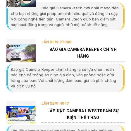
Báo giá Camera Jtech mới nhất mang đến
cho bạn những giải pháp an ninh hiệu quả và đáng tin cậy.
Với công nghệ tiên tiến, Camera Jtech giúp bạn giám sát
mọi hoạt động trong và ngoài nhà một cách dễ dàng
LẦN XEM: 27048
BÁO GIÁ CAMERA KEEPER CHÍNH
HÃNG
Báo giá Camera Keeper chính hãng là sự lựa chọn hoàn
hảo cho hệ thống an ninh gia đình, văn phòng hoặc cửa
hàng của bạn. Với chất lượng đảm bảo, giá cả phải chăng
và dịch vụ hỗ...
LẦN XEM: 4647
LẮP ĐẶT CAMERA LIVESTREAM SỰ
KIỆN THỂ THAO
Lắp đặt camera livestream thể thao là giải pháp giúp ghi