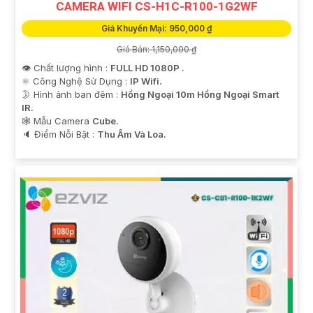
CAMERA WIFI CS-H1C-R100-1G2WF
Giá Khuyến Mại: 950,000 ₫
Giá Bán: 1,150,000 ₫
👁 Chất lượng hình :
FULL HD 1080P .
⚛️ Công Nghệ Sử Dụng :
IP Wifi.
🌛 Hình ảnh ban đêm :
Hồng Ngoại 10m Hồng Ngoại Smart
IR.
🕸️ Mẫu Camera
Cube.
️🔈 Điểm Nỗi Bật :
Thu Âm Và Loa.