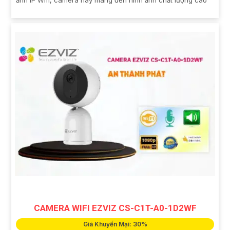
ảnh IP Wifi, camera này mang đến hình ảnh chất lượng cao
CAMERA WIFI EZVIZ CS-C1T-A0-1D2WF
Giá Khuyến Mại: 30%