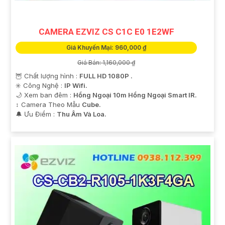
CAMERA EZVIZ CS C1C E0 1E2WF
Giá Khuyến Mại: 960,000 ₫
Giá Bán: 1,160,000 ₫
🦉 Chất lượng hình :
FULL HD 1080P .
✳️ Công Nghệ :
IP Wifi.
🌙 Xem ban đêm :
Hồng Ngoại 10m Hồng Ngoại Smart IR.
↕️ Camera Theo Mẫu
Cube.
️🔔 Ưu Điểm :
Thu Âm Và Loa.