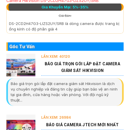
Camera Hikvision DS-2CD2H47G3-LIZS2UY/SRB
Giá Khuyến Mại: 5%-35%
Giá Bán:
DS-2CD2H47G3-LIZS2UY/SRB là dòng camera được trang bị
ống kính có độ phân giải 4
Góc Tư Vấn
LẦN XEM: 40120
BÁO GIÁ TRỌN GÓI LẮP ĐẶT CAMERA
GIÁM SÁT HIKVISION
Báo giá trọn gói lắp đặt camera giám sát Hikvision là dịch
vụ chuyên nghiệp và đáng tin cậy giúp bạn bảo vệ an ninh
tại gia đình, cửa hàng hoặc văn phòng. Với đội ngũ kỹ
thuật...
LẦN XEM: 26984
BÁO GIÁ CAMERA JTECH MỚI NHẤT