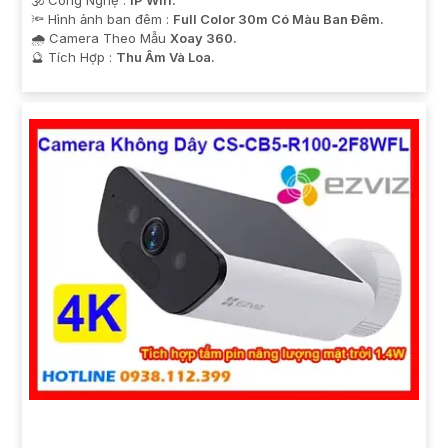
🕉️ Công Nghệ :
IP Wifi.
🔦 Hình ảnh ban đêm :
Full Color 30m Có Màu Ban Ðêm.
🌧️ Camera Theo Mẫu
Xoay 360.
️🔮 Tích Hợp :
Thu Âm Và Loa.