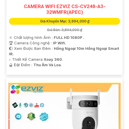
CAMERA WIFI EZVIZ CS-CV248-A3-
32WMFR(APEC)
Giá Khuyến Mại: 3,694,000 ₫
Giá Bán: 3,894,000 ₫
🔆 Chất lượng hình Ảnh :
FULL HD 1080P .
🏆 Camera Công nghệ :
IP Wifi.
🌔 Xem Được Ban Đêm :
Hồng Ngoại 10m Hồng Ngoại Smart
IR.
↕️ Thiết Kế Camera
Xoay 360.
️🔮 Đặt Điểm :
Thu Âm Và Loa.