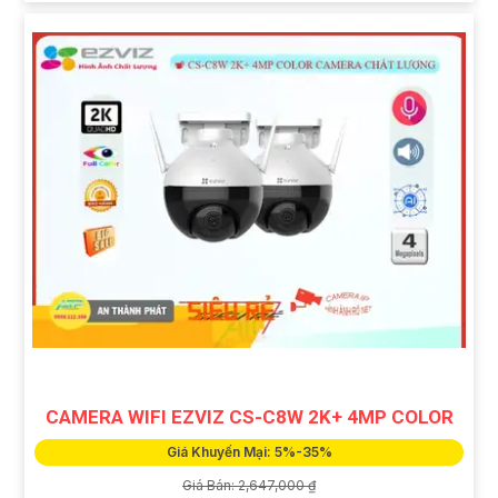
CAMERA WIFI EZVIZ CS-C8W 2K+ 4MP COLOR
Giá Khuyến Mại: 5%-35%
Giá Bán: 2,647,000 ₫