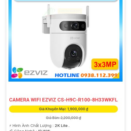
CAMERA WIFI EZVIZ CS-H9C-R100-8H33WKFL
Giá Khuyến Mại: 1,900,000 ₫
Giá Bán: 2,200,000 ₫
️⚡ Hình Ành Chất Lượng :
2K Lite .