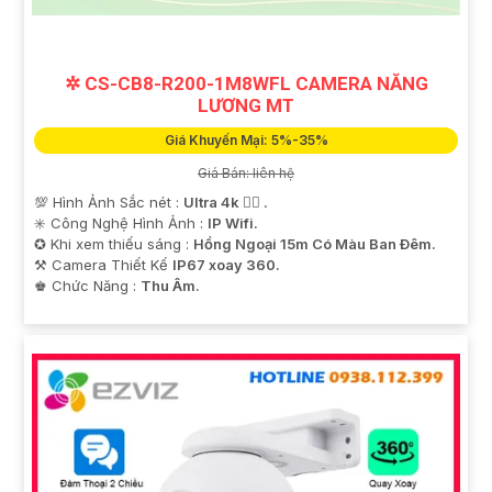
✲ CS-CB8-R200-1M8WFL CAMERA NĂNG
LƯƠNG MT
Giá Khuyến Mại: 5%-35%
Giá Bán: liên hệ
💯 Hình Ảnh Sắc nét :
Ultra 4k 👍🏾 .
✳️ Công Nghệ Hình Ảnh :
IP Wifi.
✪ Khi xem thiếu sáng :
Hồng Ngoại 15m Có Màu Ban Ðêm.
⚒ Camera Thiết Kế
IP67 xoay 360.
️♚ Chức Năng :
Thu Âm.