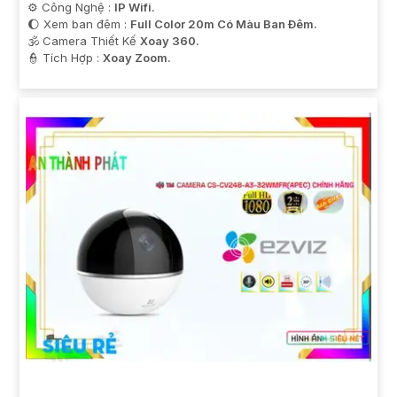
⚙ Công Nghệ :
IP Wifi.
🌔 Xem ban đêm :
Full Color 20m Có Màu Ban Ðêm.
🕉️ Camera Thiết Kế
Xoay 360.
️👮 Tích Hợp :
Xoay Zoom.