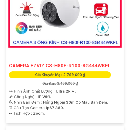
CAMERA EZVIZ CS-H80F-R100-8G444WKFL
Giá Khuyến Mại: 2,799,000 ₫
Giá Bán: 3,499,000 ₫
👀 Hình Ành Chất Lượng :
Ultra 2k + .
🌠 Công Nghệ :
IP Wifi.
🌜 Nhìn Ban Đêm :
Hồng Ngoại 30m Có Màu Ban Ðêm.
♊ Cấu Tạo Camera
Ip67 360.
️↭ Tích Hợp :
Zoom.