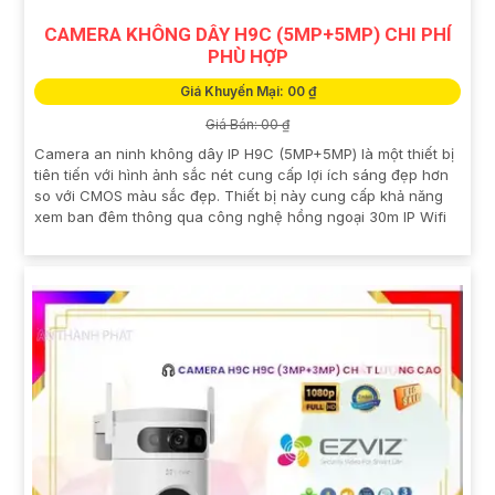
CAMERA KHÔNG DÂY H9C (5MP+5MP) CHI PHÍ
PHÙ HỢP
Giá Khuyến Mại: 00 ₫
Giá Bán: 00 ₫
Camera an ninh không dây IP H9C (5MP+5MP) là một thiết bị
tiên tiến với hình ảnh sắc nét cung cấp lợi ích sáng đẹp hơn
so với CMOS màu sắc đẹp. Thiết bị này cung cấp khả năng
xem ban đêm thông qua công nghệ hồng ngoại 30m IP Wifi