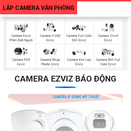
LẮP CAMERA VĂN PHÒNG
Camera Ezviz
Camera H.265
Camera Full Color
Camera Onvif
Phân Biệt Người
Ezviz
360 Ezviz
Ezviz
Camera POE
Camera Nhựa
Camera Kim Loại
Camera Wifi Full
Ezviz
Plastic Ezviz
Ezviz
Color Ezviz
CAMERA EZVIZ BÁO ĐỘNG