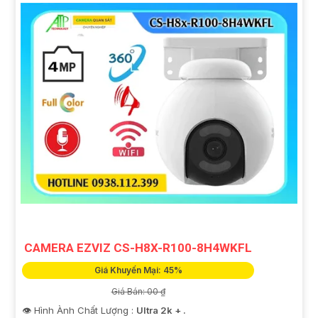
CAMERA EZVIZ CS-H8X-R100-8H4WKFL
Giá Khuyến Mại: 45%
Giá Bán: 00 ₫
👁 Hình Ành Chất Lượng :
Ultra 2k + .