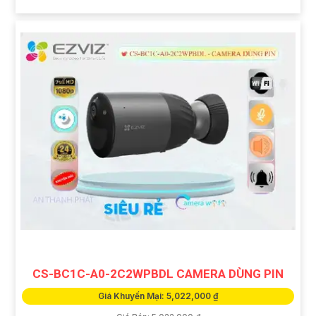
CS-BC1C-A0-2C2WPBDL CAMERA DÙNG PIN
Giá Khuyến Mại: 5,022,000 ₫