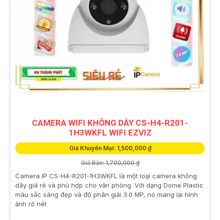
CAMERA WIFI KHÔNG DÂY CS-H4-R201-
1H3WKFL WIFI EZVIZ
Giá Khuyến Mại: 1,500,000 ₫
Giá Bán: 1,700,000 ₫
Camera IP CS-H4-R201-1H3WKFL là một loại camera không
dây giá rẻ và phù hợp cho văn phòng. Với dạng Dome Plastic
màu sắc sáng đẹp và độ phân giải 3.0 MP, nó mang lại hình
ảnh rõ nét