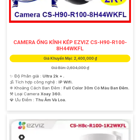
CAMERA ỐNG KÍNH KÉP EZVIZ CS-H90-R100-
8H44WKFL
Giá Khuyến Mại: 2,400,000 ₫
Giá Bán: 2,604,000 ₫
✨ Độ Phân giải :
Ultra 2k + .
🕉️ Tích hợp công nghệ :
IP Wifi.
❈ Khoảng Cách Ban Đêm :
Full Color 30m Có Màu Ban Ðêm.
⚒ Loại Camera
Xoay 360.
️💎 Ưu Điểm :
Thu Âm Và Loa.