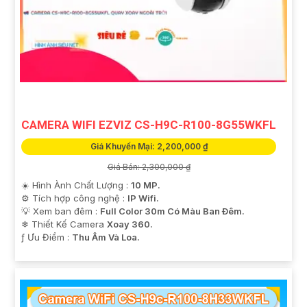
CAMERA WIFI EZVIZ CS-H9C-R100-8G55WKFL
Giá Khuyến Mại: 2,200,000 ₫
Giá Bán: 2,300,000 ₫
☀️ Hình Ành Chất Lượng :
10 MP.
⚙ Tích hợp công nghệ :
IP Wifi.
💡 Xem ban đêm :
Full Color 30m Có Màu Ban Ðêm.
❄ Thiết Kế Camera
Xoay 360.
️ƒ Ưu Điểm :
Thu Âm Và Loa.