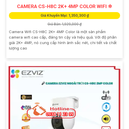
CAMERA CS-H8C 2K+ 4MP COLOR WIFI ✲
Giá Khuyến Mại: 1,350,300 ₫
Giá Bán: 1,929,000 ₫
Camera Wifi CS-H8C 2K+ 4MP Color là một sản phẩm
camera wifi cao cấp, đáng tin cậy và hiệu quả. Với độ phân
giải 2K+ 4MP, nó cung cấp hình ảnh sắc nét, chi tiết và chất
lượng cao