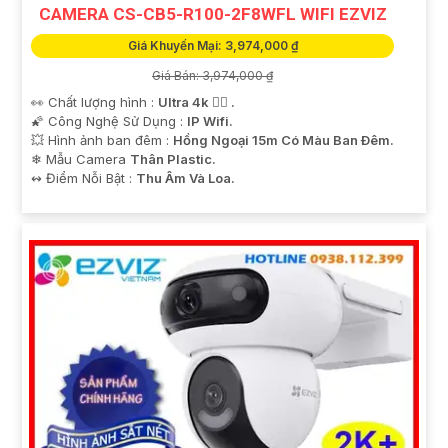
CAMERA CS-CB5-R100-2F8WFL WIFI EZVIZ
Giá Khuyến Mại: 3,974,000 ₫
Giá Bán: 3,974,000 ₫
👀 Chất lượng hình :
Ultra 4k 👍🏾 .
🌠 Công Nghệ Sử Dụng :
IP Wifi.
💥 Hình ảnh ban đêm :
Hồng Ngoại 15m Có Màu Ban Ðêm.
❄ Mẫu Camera
Thân Plastic.
️↭ Điểm Nỗi Bật :
Thu Âm Và Loa.