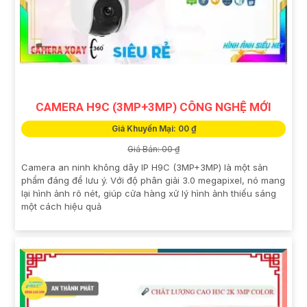
CAMERA H9C (3MP+3MP) CÔNG NGHỆ MỚI
Giá Khuyến Mại: 00 ₫
Giá Bán: 00 ₫
Camera an ninh không dây IP H9C (3MP+3MP) là một sản
phẩm đáng để lưu ý. Với độ phân giải 3.0 megapixel, nó mang
lại hình ảnh rõ nét, giúp cửa hàng xử lý hình ảnh thiếu sáng
một cách hiệu quả