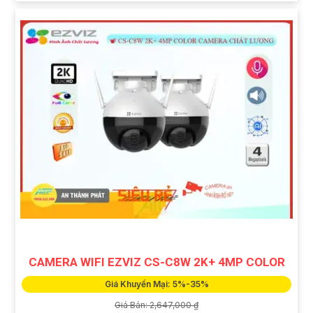
CAMERA WIFI EZVIZ CS-C8W 2K+ 4MP COLOR
Giá Khuyến Mại: 5%-35%
Giá Bán: 2,647,000 ₫