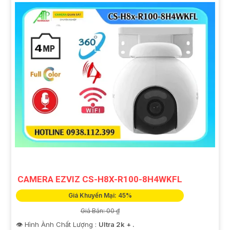
CAMERA EZVIZ CS-H8X-R100-8H4WKFL
Giá Khuyến Mại: 45%
Giá Bán: 00 ₫
👁 Hình Ành Chất Lượng :
Ultra 2k + .