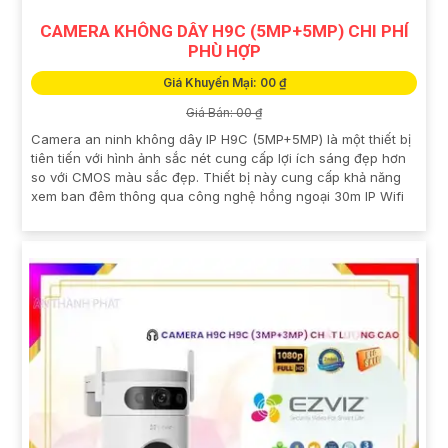
CAMERA KHÔNG DÂY H9C (5MP+5MP) CHI PHÍ
PHÙ HỢP
Giá Khuyến Mại: 00 ₫
Giá Bán: 00 ₫
Camera an ninh không dây IP H9C (5MP+5MP) là một thiết bị
tiên tiến với hình ảnh sắc nét cung cấp lợi ích sáng đẹp hơn
so với CMOS màu sắc đẹp. Thiết bị này cung cấp khả năng
xem ban đêm thông qua công nghệ hồng ngoại 30m IP Wifi