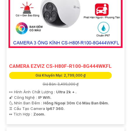
CAMERA EZVIZ CS-H80F-R100-8G444WKFL
Giá Khuyến Mại: 2,799,000 ₫
Giá Bán: 3,499,000 ₫
👀 Hình Ành Chất Lượng :
Ultra 2k + .
🌠 Công Nghệ :
IP Wifi.
🌜 Nhìn Ban Đêm :
Hồng Ngoại 30m Có Màu Ban Ðêm.
♊ Cấu Tạo Camera
Ip67 360.
️↭ Tích Hợp :
Zoom.