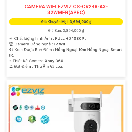
CAMERA WIFI EZVIZ CS-CV248-A3-
32WMFR(APEC)
Giá Khuyến Mại: 3,694,000 ₫
Giá Bán: 3,894,000 ₫
🔆 Chất lượng hình Ảnh :
FULL HD 1080P .
🏆 Camera Công nghệ :
IP Wifi.
🌔 Xem Được Ban Đêm :
Hồng Ngoại 10m Hồng Ngoại Smart
IR.
↕️ Thiết Kế Camera
Xoay 360.
️🔮 Đặt Điểm :
Thu Âm Và Loa.