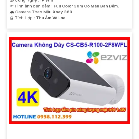
🕉️ Công Nghệ :
IP Wifi.
🔦 Hình ảnh ban đêm :
Full Color 30m Có Màu Ban Ðêm.
🌧️ Camera Theo Mẫu
Xoay 360.
️🔮 Tích Hợp :
Thu Âm Và Loa.