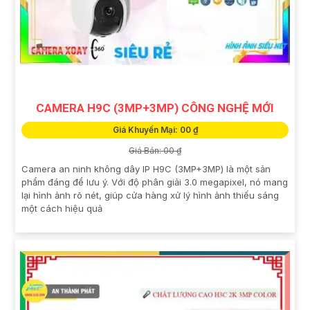
CAMERA H9C (3MP+3MP) CÔNG NGHỆ MỚI
Giá Khuyến Mại: 00 ₫
Giá Bán: 00 ₫
Camera an ninh không dây IP H9C (3MP+3MP) là một sản
phẩm đáng để lưu ý. Với độ phân giải 3.0 megapixel, nó mang
lại hình ảnh rõ nét, giúp cửa hàng xử lý hình ảnh thiếu sáng
một cách hiệu quả