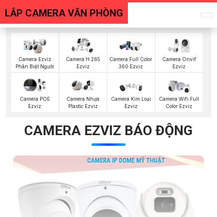
LẮP CAMERA VĂN PHÒNG
Camera Ezviz
Camera H.265
Camera Full Color
Camera Onvif
Phân Biệt Người
Ezviz
360 Ezviz
Ezviz
Camera POE
Camera Nhựa
Camera Kim Loại
Camera Wifi Full
Ezviz
Plastic Ezviz
Ezviz
Color Ezviz
CAMERA EZVIZ BÁO ĐỘNG