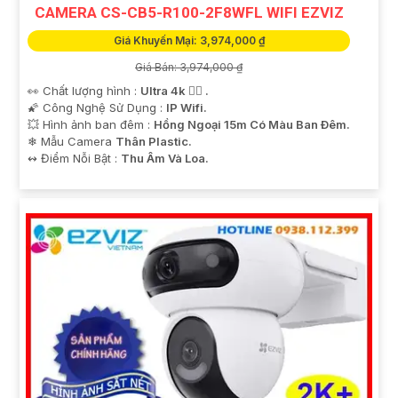
CAMERA CS-CB5-R100-2F8WFL WIFI EZVIZ
Giá Khuyến Mại: 3,974,000 ₫
Giá Bán: 3,974,000 ₫
👀 Chất lượng hình :
Ultra 4k 👍🏾 .
🌠 Công Nghệ Sử Dụng :
IP Wifi.
💥 Hình ảnh ban đêm :
Hồng Ngoại 15m Có Màu Ban Ðêm.
❄ Mẫu Camera
Thân Plastic.
️↭ Điểm Nỗi Bật :
Thu Âm Và Loa.