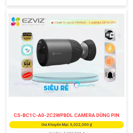
CS-BC1C-A0-2C2WPBDL CAMERA DÙNG PIN
Giá Khuyến Mại: 5,022,000 ₫