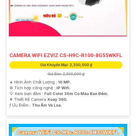
CAMERA WIFI EZVIZ CS-H9C-R100-8G55WKFL
Giá Khuyến Mại: 2,200,000 ₫
Giá Bán: 2,300,000 ₫
☀️ Hình Ành Chất Lượng :
10 MP.
⚙ Tích hợp công nghệ :
IP Wifi.
💡 Xem ban đêm :
Full Color 30m Có Màu Ban Ðêm.
❄ Thiết Kế Camera
Xoay 360.
️ƒ Ưu Điểm :
Thu Âm Và Loa.