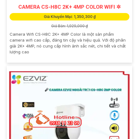
CAMERA CS-H8C 2K+ 4MP COLOR WIFI ✲
Giá Khuyến Mại: 1,350,300 ₫
Giá Bán: 1,929,000 ₫
Camera Wifi CS-H8C 2K+ 4MP Color là một sản phẩm
camera wifi cao cấp, đáng tin cậy và hiệu quả. Với độ phân
giải 2K+ 4MP, nó cung cấp hình ảnh sắc nét, chi tiết và chất
lượng cao