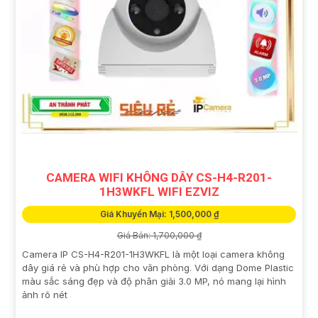
CAMERA WIFI KHÔNG DÂY CS-H4-R201-
1H3WKFL WIFI EZVIZ
Giá Khuyến Mại: 1,500,000 ₫
Giá Bán: 1,700,000 ₫
Camera IP CS-H4-R201-1H3WKFL là một loại camera không
dây giá rẻ và phù hợp cho văn phòng. Với dạng Dome Plastic
màu sắc sáng đẹp và độ phân giải 3.0 MP, nó mang lại hình
ảnh rõ nét