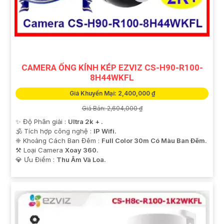
CAMERA ỐNG KÍNH KÉP EZVIZ CS-H90-R100-
8H44WKFL
Giá Khuyến Mại: 2,400,000 ₫
Giá Bán: 2,604,000 ₫
✨ Độ Phân giải :
Ultra 2k + .
🕉️ Tích hợp công nghệ :
IP Wifi.
❈ Khoảng Cách Ban Đêm :
Full Color 30m Có Màu Ban Ðêm.
⚒ Loại Camera
Xoay 360.
️💎 Ưu Điểm :
Thu Âm Và Loa.