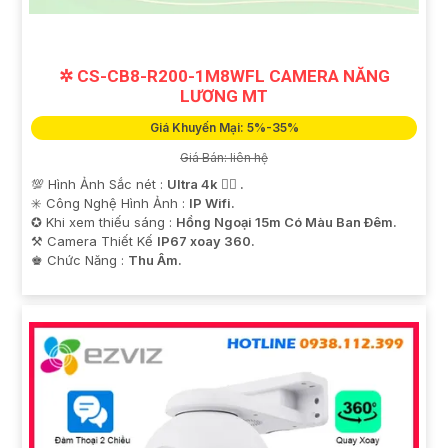
✲ CS-CB8-R200-1M8WFL CAMERA NĂNG
LƯƠNG MT
Giá Khuyến Mại: 5%-35%
Giá Bán: liên hệ
💯 Hình Ảnh Sắc nét :
Ultra 4k 👍🏾 .
✳️ Công Nghệ Hình Ảnh :
IP Wifi.
✪ Khi xem thiếu sáng :
Hồng Ngoại 15m Có Màu Ban Ðêm.
⚒ Camera Thiết Kế
IP67 xoay 360.
️♚ Chức Năng :
Thu Âm.