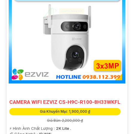
CAMERA WIFI EZVIZ CS-H9C-R100-8H33WKFL
Giá Khuyến Mại: 1,900,000 ₫
Giá Bán: 2,200,000 ₫
️⚡ Hình Ành Chất Lượng :
2K Lite .