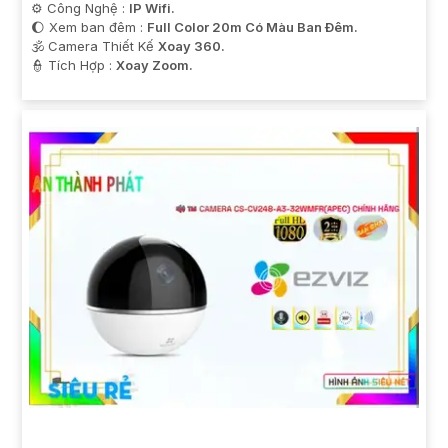
⚙ Công Nghệ :
IP Wifi.
🌔 Xem ban đêm :
Full Color 20m Có Màu Ban Ðêm.
🕉️ Camera Thiết Kế
Xoay 360.
️👮 Tích Hợp :
Xoay Zoom.