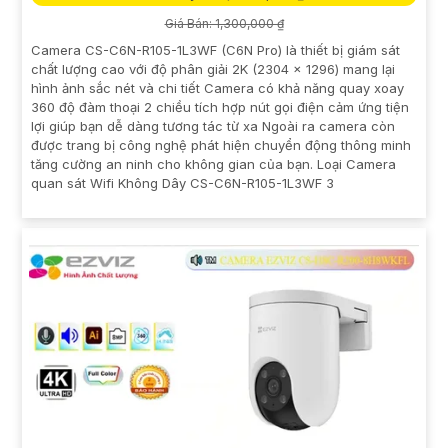
Giá Bán: 1,300,000 ₫
Camera CS-C6N-R105-1L3WF (C6N Pro) là thiết bị giám sát
chất lượng cao với độ phân giải 2K (2304 × 1296) mang lại
hình ảnh sắc nét và chi tiết Camera có khả năng quay xoay
360 độ đàm thoại 2 chiều tích hợp nút gọi điện cảm ứng tiện
lợi giúp bạn dễ dàng tương tác từ xa Ngoài ra camera còn
được trang bị công nghệ phát hiện chuyển động thông minh
tăng cường an ninh cho không gian của bạn. Loại Camera
quan sát Wifi Không Dây CS-C6N-R105-1L3WF 3