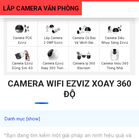
LẮP CAMERA VĂN PHÒNG
Camera POE
Lắp Camera
Camera Có Bảo
Camera Siêu
Ezviz
2.0MP Ezviz
Vệ Vành Đai
Nhạy Sáng Ezviz
Ezviz
Camera Ezviz
Camera Imou 360
Camera Ezviz
Camera Ip 360
Xoay 360 Trong
Trong Nhà
Dùng Sim 4G
Kbvision
Nhà
CAMERA WIFI EZVIZ XOAY 360
ĐỘ
"Bạn đang tìm kiếm một giải pháp an ninh hiệu quả và