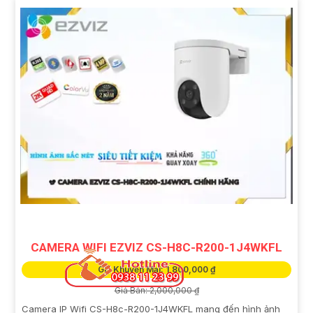
CAMERA WIFI EZVIZ CS-H8C-R200-1J4WKFL
Giá Khuyến Mại: 1,800,000 ₫
Giá Bán: 2,000,000 ₫
Camera IP Wifi CS-H8c-R200-1J4WKFL mang đến hình ảnh