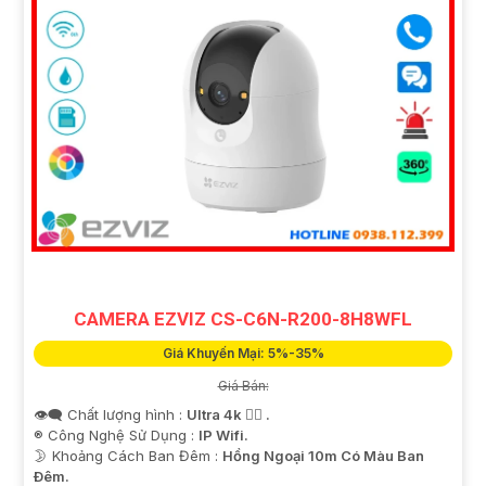
CAMERA EZVIZ CS-C6N-R200-8H8WFL
Giá Khuyến Mại: 5%-35%
Giá Bán:
👁️‍🗨 Chất lượng hình :
Ultra 4k 👍🏾 .
®️ Công Nghệ Sử Dụng :
IP Wifi.
🌛 Khoảng Cách Ban Đêm :
Hồng Ngoại 10m Có Màu Ban
Ðêm.