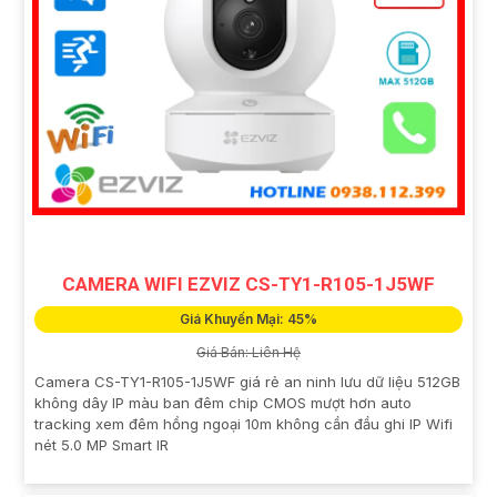
CAMERA WIFI EZVIZ CS-TY1-R105-1J5WF
Giá Khuyến Mại: 45%
Giá Bán: Liên Hệ
Camera CS-TY1-R105-1J5WF giá rẻ an ninh lưu dữ liệu 512GB
không dây IP màu ban đêm chip CMOS mượt hơn auto
tracking xem đêm hồng ngoại 10m không cần đầu ghi IP Wifi
nét 5.0 MP Smart IR