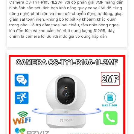
Camera CS-TY1-R105-1L2WF với độ phân giải 3MP mang đến
hình ảnh sắc nét, tích hợp khả năng quay xoay 360 độ cùng
công nghệ phát hiện và theo dõi chuyển động tự động, giúp
giám sát toàn diện, không bỏ lỡ bất kỳ khoảnh khắc quan
trọng nào. Hỗ trợ đàm thoại hai chiều, tầm nhìn hồng ngoại
lên đến 10m và khe cắm thẻ nhớ dung lượng 512GB, đây
chính là camera tối ưu với mức giá vô cùng hấp dẫn