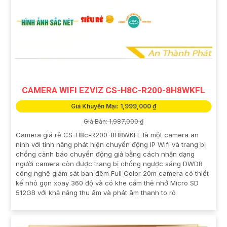
CAMERA WIFI EZVIZ CS-H8C-R200-8H8WKFL
Giá Khuyến Mại: 1,999,000 ₫
Giá Bán: 1,987,000 ₫
Camera giá rẻ CS-H8c-R200-8H8WKFL là một camera an
ninh với tính năng phát hiện chuyển động IP Wifi và trang bị
chống cảnh báo chuyển động giả bằng cách nhận dạng
người camera còn được trang bị chống ngược sáng DWDR
công nghệ giám sát ban đêm Full Color 20m camera có thiết
kế nhỏ gọn xoay 360 độ và có khe cắm thẻ nhớ Micro SD
512GB với khả năng thu âm và phát âm thanh to rõ