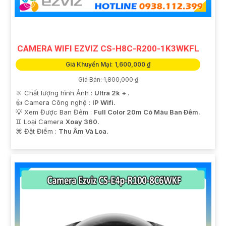
CAMERA WIFI EZVIZ CS-H8C-R200-1K3WKFL
Giá Khuyến Mại: 1,600,000 ₫
Giá Bán: 1,800,000 ₫
🔆 Chất lượng hình Ảnh :
Ultra 2k + .
👍 Camera Công nghệ :
IP Wifi.
💡 Xem Được Ban Đêm :
Full Color 20m Có Màu Ban Ðêm.
♊ Loại Camera
Xoay 360.
️⌘ Đặt Điểm :
Thu Âm Và Loa.