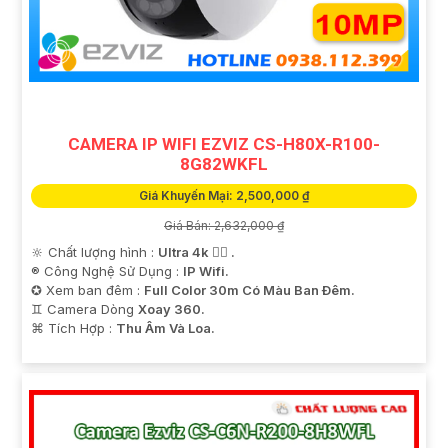
CAMERA IP WIFI EZVIZ CS-H80X-R100-
8G82WKFL
Giá Khuyến Mại: 2,500,000 ₫
Giá Bán: 2,632,000 ₫
🔆 Chất lượng hình :
Ultra 4k 👍🏾 .
®️ Công Nghệ Sử Dụng :
IP Wifi.
✪ Xem ban đêm :
Full Color 30m Có Màu Ban Ðêm.
♊ Camera Dòng
Xoay 360.
️⌘ Tích Hợp :
Thu Âm Và Loa.