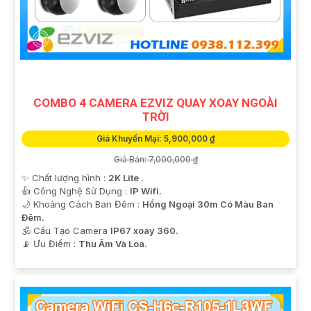
'
COMBO 4 CAMERA EZVIZ QUAY XOAY NGOÀI
TRỜI
Giá Khuyến Mại: 5,900,000 ₫
Giá Bán: 7,000,000 ₫
✨ Chất lượng hình :
2K Lite .
👍 Công Nghệ Sử Dụng :
IP Wifi.
🌙 Khoảng Cách Ban Đêm :
Hồng Ngoại 30m Có Màu Ban
Ðêm.
🕉️ Cấu Tạo Camera
IP67 xoay 360.
️📡 Ưu Điểm :
Thu Âm Và Loa.