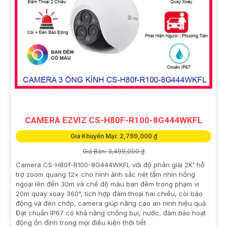
CAMERA EZVIZ CS-H80F-R100-8G444WKFL
Giá Khuyến Mại: 2,799,000 ₫
Giá Bán: 3,499,000 ₫
Camera CS-H80f-R100-8G444WKFL với độ phân giải 2K⁺ hỗ
trợ zoom quang 12× cho hình ảnh sắc nét tầm nhìn hồng
ngoại lên đến 30m và chế độ màu ban đêm trong phạm vi
20m quay xoay 360°, tích hợp đàm thoại hai chiều, còi báo
động và đèn chớp, camera giúp nâng cao an ninh hiệu quả.
Đạt chuẩn IP67 có khả năng chống bụi, nước, đảm bảo hoạt
động ổn định trong mọi điều kiện thời tiết