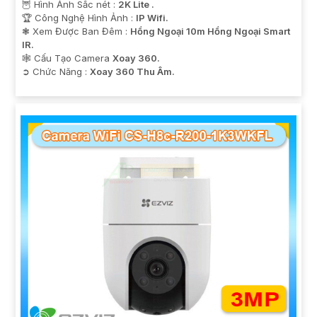
🦉 Hình Ảnh Sắc nét :
2K Lite .
🏆 Công Nghệ Hình Ảnh :
IP Wifi.
❃ Xem Được Ban Đêm :
Hồng Ngoại 10m Hồng Ngoại Smart
IR.
🕸️ Cấu Tạo Camera
Xoay 360.
️➲ Chức Năng :
Xoay 360 Thu Âm.