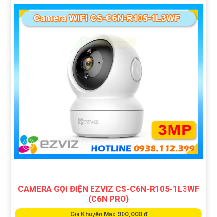
CAMERA GỌI ĐIỆN EZVIZ CS-C6N-R105-1L3WF
(C6N PRO)
Giá Khuyến Mại: 900,000 ₫