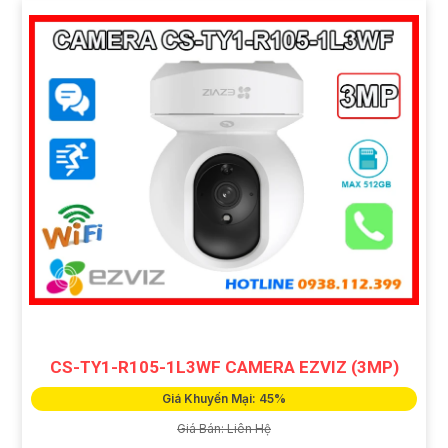
CS-TY1-R105-1L3WF CAMERA EZVIZ (3MP)
Giá Khuyến Mại: 45%
Giá Bán: Liên Hệ