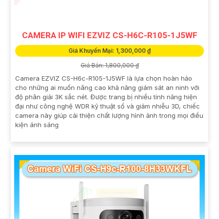
CAMERA IP WIFI EZVIZ CS-H6C-R105-1J5WF
Giá Khuyến Mại: 1,300,000 ₫
Giá Bán: 1,800,000 ₫
Camera EZVIZ CS-H6c-R105-1J5WF là lựa chọn hoàn hảo
cho những ai muốn nâng cao khả năng giám sát an ninh với
độ phân giải 3K sắc nét. Được trang bị nhiều tính năng hiện
đại như công nghệ WDR kỹ thuật số và giảm nhiễu 3D, chiếc
camera này giúp cải thiện chất lượng hình ảnh trong mọi điều
kiện ánh sáng