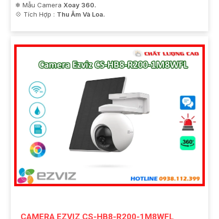
❄ Mẫu Camera
Xoay 360.
️💠 Tích Hợp :
Thu Âm Và Loa.
CAMERA EZVIZ CS-HB8-R200-1M8WFL