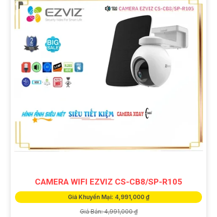
CAMERA WIFI EZVIZ CS-CB8/SP-R105
Giá Khuyến Mại: 4,991,000 ₫
Giá Bán: 4,991,000 ₫