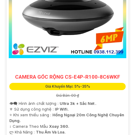
CAMERA GÓC RỘNG CS-E4P-R100-8C6WKF
Giá Khuyến Mại: 5%-35%
Giá Bán: 00 ₫
👁️‍🗨 Hình ảnh chất lượng :
Ultra 3k + Sắc Nét .
⚜️ Sử dụng công nghệ :
IP Wifi.
⭐ Khi xem thiếu sáng :
Hồng Ngoại 20m Công Nghệ Chuyên
Dụng.
↕️ Camera Theo Mẫu
Xoay 360.
️ლ Khả Năng :
Thu Âm Và Loa.