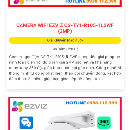
CAMERA WIFI EZVIZ CS-TY1-R105-1L2WF
(2MP)
Giá Khuyến Mại: 45%
Giá Bán: Liên Hệ
Camera gọi điện CS-TY1-R105-1L2WF mang đến giải pháp an
ninh toàn diện với độ phân giải 2MP sắc nét và khả năng
quay xoay 360 độ, giúp bao quát mọi góc nhìn. Công nghệ AI
thông minh tự động phát hiện, theo dõi chuyển động, kết hợp
đàm thoại 2 chiều, giúp bạn giao tiếp dễ dàng từ xa