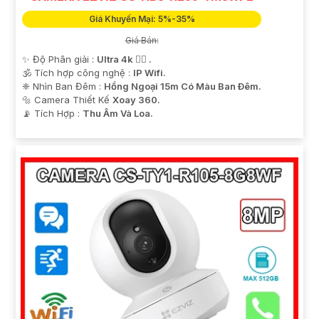
Giá Khuyến Mại: 5%-35%
Giá Bán:
✨ Độ Phân giải :
Ultra 4k 👍🏾 .
🕉️ Tích hợp công nghệ :
IP Wifi.
❈ Nhìn Ban Đêm :
Hồng Ngoại 15m Có Màu Ban Ðêm.
🔩 Camera Thiết Kế
Xoay 360.
️📡 Tích Hợp :
Thu Âm Và Loa.