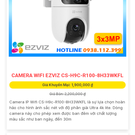
CAMERA WIFI EZVIZ CS-H9C-R100-8H33WKFL
Giá Khuyến Mại: 1,900,000 ₫
Giá Bán: 2,200,000 ₫
Camera IP Wifi CS-H9c-R100-8H33WKFL là sự lựa chọn hoàn
hảo cho hình ảnh sắc nét với độ phân giải Ultra 4k lite. Dòng
camera này cho phép xem được ban đêm với chất lượng
màu sắc như ban ngày, đến 30m