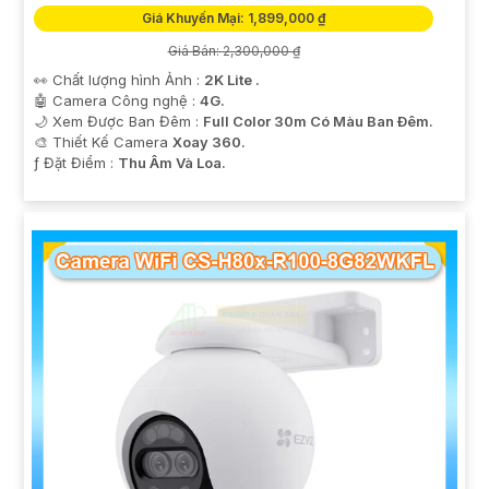
Giá Khuyến Mại: 1,899,000 ₫
Giá Bán: 2,300,000 ₫
👀 Chất lượng hình Ảnh :
2K Lite .
🤖️ Camera Công nghệ :
4G.
🌙 Xem Được Ban Đêm :
Full Color 30m Có Màu Ban Ðêm.
🎨 Thiết Kế Camera
Xoay 360.
️ƒ Đặt Điểm :
Thu Âm Và Loa.