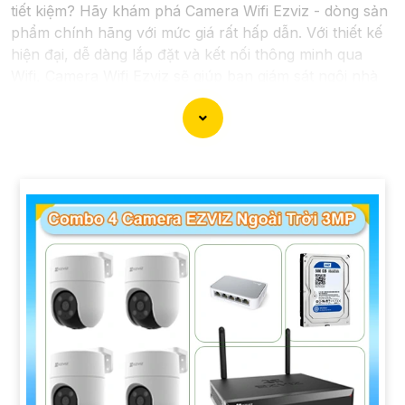
tiết kiệm? Hãy khám phá Camera Wifi Ezviz - dòng sản
phẩm chính hãng với mức giá rất hấp dẫn. Với thiết kế
hiện đại, dễ dàng lắp đặt và kết nối thông minh qua
Wifi, Camera Wifi Ezviz sẽ giúp bạn giám sát ngôi nhà
hoặc văn phòng mọi lúc mọi nơi chỉ bằng một chiếc
điện thoại thông minh.
Không chỉ vậy, sản phẩm cũng mang lại chất lượng
hình ảnh sắc nét và độ phân giải cao, cho phép bạn
theo dõi mọi hoạt động một cách dễ dàng. Đừng bỏ lỡ
cơ hội sở hữu Camera Wifi Ezviz giá rẻ chính hãng để
bảo vệ tài sản và gia đình của bạn ngay hôm nay!"
Hy vọng đoạn văn trên sẽ giúp bạn trong việc giới thiệu
sản phẩm Camera Wifi Ezviz.