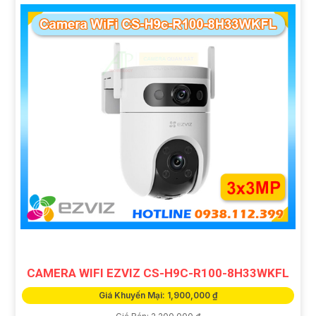
CAMERA WIFI EZVIZ CS-H9C-R100-8H33WKFL
Giá Khuyến Mại: 1,900,000 ₫