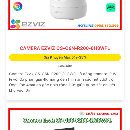
CAMERA EZVIZ CS-C6N-R200-8H8WFL
Giá Khuyến Mại: 5%-35%
Giá Bán:
Camera Ezviz CS-C6N-R200-8H8WFL là dòng camera IP Wi-
Fi với độ phân giải 4K mang đến hình ảnh sắc nét vượt trội.
Ống kính 4mm có góc nhìn rộng 110° giúp quan sát chi tiết
khu vực lớn