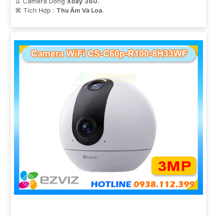
♊ Camera Dòng
Xoay 360.
️⌘ Tích Hợp :
Thu Âm Và Loa.