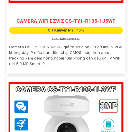
CAMERA WIFI EZVIZ CS-TY1-R105-1J5WF
Giá Khuyến Mại: 45%
Giá Bán: Liên Hệ
Camera CS-TY1-R105-1J5WF giá rẻ an ninh lưu dữ liệu 512GB
không dây IP màu ban đêm chip CMOS mượt hơn auto
tracking xem đêm hồng ngoại 10m không cần đầu ghi IP Wifi
nét 5.0 MP Smart IR