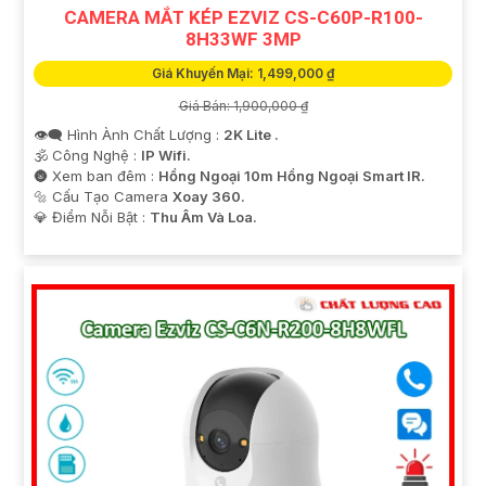
CAMERA MẮT KÉP EZVIZ CS-C60P-R100-
8H33WF 3MP
Giá Khuyến Mại: 1,499,000 ₫
Giá Bán: 1,900,000 ₫
👁️‍🗨 Hình Ành Chất Lượng :
2K Lite .
🕉️ Công Nghệ :
IP Wifi.
🌚 Xem ban đêm :
Hồng Ngoại 10m Hồng Ngoại Smart IR.
🔩 Cấu Tạo Camera
Xoay 360.
️💎 Điểm Nỗi Bật :
Thu Âm Và Loa.