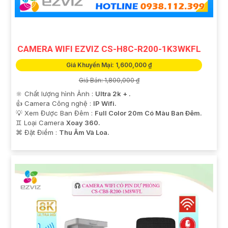
CAMERA WIFI EZVIZ CS-H8C-R200-1K3WKFL
Giá Khuyến Mại: 1,600,000 ₫
Giá Bán: 1,800,000 ₫
🔆 Chất lượng hình Ảnh :
Ultra 2k + .
👍 Camera Công nghệ :
IP Wifi.
💡 Xem Được Ban Đêm :
Full Color 20m Có Màu Ban Ðêm.
♊ Loại Camera
Xoay 360.
️⌘ Đặt Điểm :
Thu Âm Và Loa.