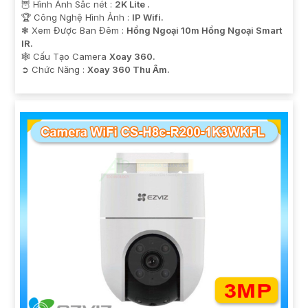
🦉 Hình Ảnh Sắc nét :
2K Lite .
🏆 Công Nghệ Hình Ảnh :
IP Wifi.
❃ Xem Được Ban Đêm :
Hồng Ngoại 10m Hồng Ngoại Smart
IR.
🕸️ Cấu Tạo Camera
Xoay 360.
️➲ Chức Năng :
Xoay 360 Thu Âm.