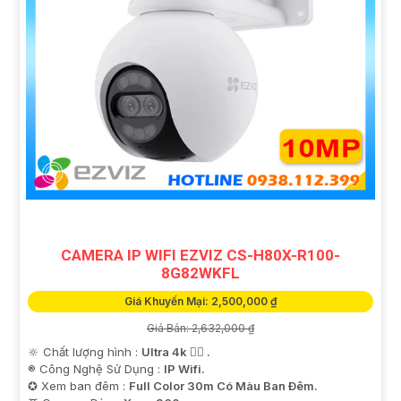
CAMERA IP WIFI EZVIZ CS-H80X-R100-
8G82WKFL
Giá Khuyến Mại: 2,500,000 ₫
Giá Bán: 2,632,000 ₫
🔆 Chất lượng hình :
Ultra 4k 👍🏾 .
®️ Công Nghệ Sử Dụng :
IP Wifi.
✪ Xem ban đêm :
Full Color 30m Có Màu Ban Ðêm.