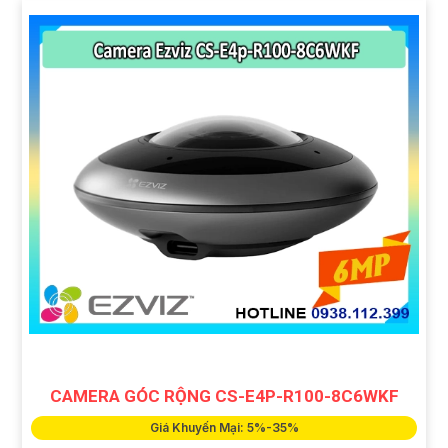
CAMERA GÓC RỘNG CS-E4P-R100-8C6WKF
Giá Khuyến Mại: 5%-35%