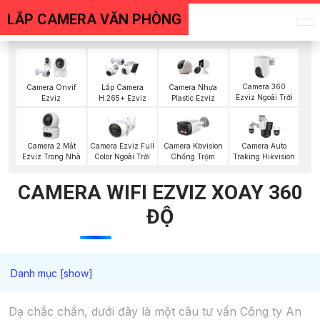
LẮP CAMERA VĂN PHÒNG
Camera 360
Camera Onvif
Lắp Camera
Camera Nhựa
Ezviz Ngoài Trời
Ezviz
H.265+ Ezviz
Plastic Ezviz
Camera 2 Mắt
Camera Ezviz Full
Camera Kbvision
Camera Auto
Ezviz Trong Nhà
Color Ngoài Trời
Chống Trộm
Traking Hikvision
CAMERA WIFI EZVIZ XOAY 360
ĐỘ
Dạ chắc chắn, dưới đây là một câu tư vấn Công ty An