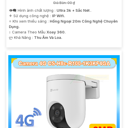
Giá Bán: 00 ₫
👁️‍🗨 Hình ảnh chất lượng :
Ultra 3k + Sắc Nét .
⚜️ Sử dụng công nghệ :
IP Wifi.
⭐ Khi xem thiếu sáng :
Hồng Ngoại 20m Công Nghệ Chuyên
Dụng.
↕️ Camera Theo Mẫu
Xoay 360.
️ლ Khả Năng :
Thu Âm Và Loa.