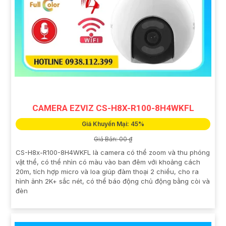
CAMERA EZVIZ CS-H8X-R100-8H4WKFL
Giá Khuyến Mại: 45%
Giá Bán: 00 ₫
CS-H8x-R100-8H4WKFL là camera có thể zoom và thu phóng
vật thể, có thể nhìn có màu vào ban đêm với khoảng cách
20m, tích hợp micro và loa giúp đàm thoại 2 chiều, cho ra
hình ảnh 2K+ sắc nét, có thể báo động chủ động bằng còi và
đèn