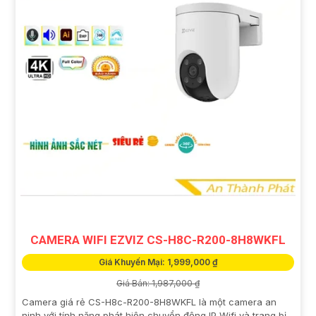
CAMERA WIFI EZVIZ CS-H8C-R200-8H8WKFL
Giá Khuyến Mại: 1,999,000 ₫
Giá Bán: 1,987,000 ₫
Camera giá rẻ CS-H8c-R200-8H8WKFL là một camera an
ninh với tính năng phát hiện chuyển động IP Wifi và trang bị