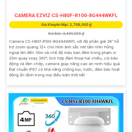
CAMERA EZVIZ CS-H80F-R100-8G444WKFL
Giá Khuyến Mại: 2,799,000 ₫
Giá Bán: 3,499,000 ₫
Camera CS-H80f-R100-8G444WKFL với độ phân giải 2K⁺ hỗ
trợ zoom quang 12× cho hình ảnh sắc nét tầm nhìn hồng
ngoại lên đến 30m và chế độ màu ban đêm trong phạm vi
20m quay xoay 360°, tích hợp đàm thoại hai chiều, còi báo
động và đèn chớp, camera giúp nâng cao an ninh hiệu quả.
Đạt chuẩn IP67 có khả năng chống bụi, nước, đảm bảo hoạt
động ổn định trong mọi điều kiện thời tiết