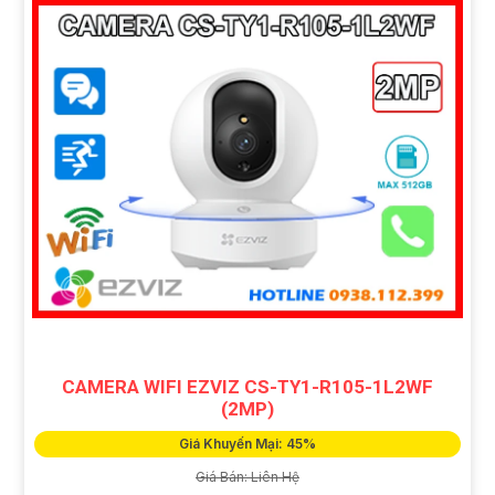
CAMERA WIFI EZVIZ CS-TY1-R105-1L2WF
(2MP)
Giá Khuyến Mại: 45%
Giá Bán: Liên Hệ