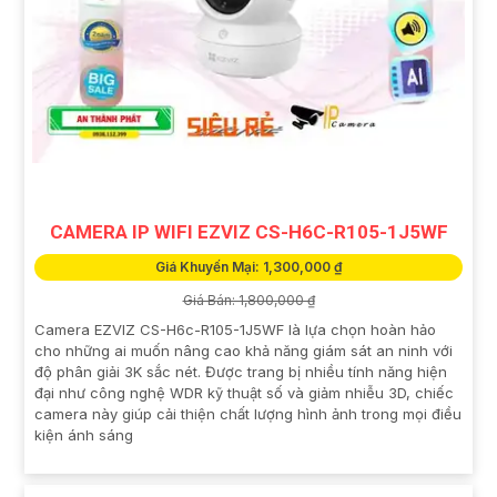
CAMERA IP WIFI EZVIZ CS-H6C-R105-1J5WF
Giá Khuyến Mại: 1,300,000 ₫
Giá Bán: 1,800,000 ₫
Camera EZVIZ CS-H6c-R105-1J5WF là lựa chọn hoàn hảo
cho những ai muốn nâng cao khả năng giám sát an ninh với
độ phân giải 3K sắc nét. Được trang bị nhiều tính năng hiện
đại như công nghệ WDR kỹ thuật số và giảm nhiễu 3D, chiếc
camera này giúp cải thiện chất lượng hình ảnh trong mọi điều
kiện ánh sáng