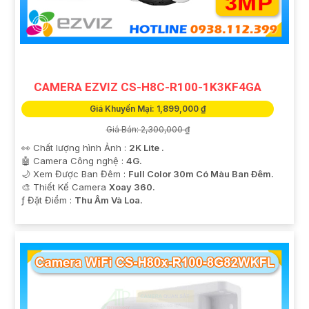
CAMERA EZVIZ CS-H8C-R100-1K3KF4GA
Giá Khuyến Mại: 1,899,000 ₫
Giá Bán: 2,300,000 ₫
👀 Chất lượng hình Ảnh :
2K Lite .
🤖️ Camera Công nghệ :
4G.
🌙 Xem Được Ban Đêm :
Full Color 30m Có Màu Ban Ðêm.
🎨 Thiết Kế Camera
Xoay 360.
️ƒ Đặt Điểm :
Thu Âm Và Loa.