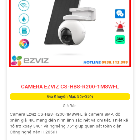
CAMERA EZVIZ CS-HB8-R200-1M8WFL
Giá Khuyến Mại: 5%-35%
Giá Bán:
Camera Ezviz CS-HB8-R200-1M8WFL là camera 8MP, độ
phân giải 4K, mang đến hình ảnh sắc nét và chi tiết. Thiết kế
hỗ trợ xoay 340° và nghiêng 75° giúp quan sát toàn diện.
Công nghệ nén H.265/H