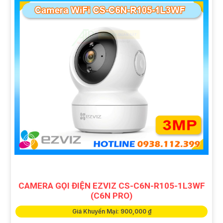
CAMERA GỌI ĐIỆN EZVIZ CS-C6N-R105-1L3WF
(C6N PRO)
Giá Khuyến Mại: 900,000 ₫