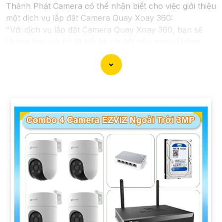
Thành Phát Camera có thể nhận biết cho việc giới thiệu
một dịch vụ lắp đặt Camera Quay Xoay 360:
"Với dịch vụ lắp đặt Camera Quay Xoay 360, bạn sẽ
không bao giờ bỏ lỡ bất kỳ chi tiết nào trong không
gian giám sát. Hệ thống camera hiện đại này cho phép
quay xoay 360 độ, giúp ghi lại mọi góc cạnh và hành
động trong ngôi nhà, văn phòng hay cửa hàng của bạn
một cách tự động và hiệu quả. Để bảo vệ tài sản và
nâng cao an toàn an ninh cho môi trường của bạn, hãy
liên hệ với chúng tôi ngay hôm nay để biết thêm thông
tin chi tiết và được tư vấn miễn phí."
Hy vọng câu này sẽ giúp bạn trong việc giới thiệu dịch
vụ lắp đặt Camera Quay Xoay 360. Nếu bạn cần thêm
sự hỗ trợ hoặc tư vấn khác, đừng ngần ngại để lại câu
hỏi!