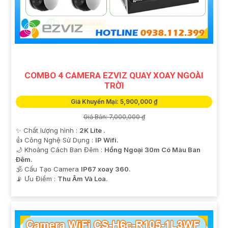
'
COMBO 4 CAMERA EZVIZ QUAY XOAY NGOÀI
TRỜI
Giá Khuyến Mại: 5,900,000 ₫
Giá Bán: 7,000,000 ₫
✨ Chất lượng hình :
2K Lite .
👍 Công Nghệ Sử Dụng :
IP Wifi.
🌙 Khoảng Cách Ban Đêm :
Hồng Ngoại 30m Có Màu Ban
Ðêm.
🕉️ Cấu Tạo Camera
IP67 xoay 360.
️📡 Ưu Điểm :
Thu Âm Và Loa.