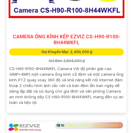
CAMERA ỐNG KÍNH KÉP EZVIZ CS-H90-R100-
8H44WKFL
Giá Khuyến Mại: 2,400,000 ₫
Giá Bán: 2,604,000 ₫
CS-H90-R100-8H44WKFL Camera Với độ phân giải cao
(4MP+4MP) một camera ống kính cố định và một camera ống
kính PTZ quay xoay 360 độ và khả năng kết nối internet đàm
thoại 2 chiều hình ảnh sắc nét cả ban đêm lẫn ban ngày dễ
dàng lắp đặt và sử dụng cho gia đình và văn phòng Camera
an ninh không dây CS-H90-R100-8H44WKFL mang đến sự an
toàn và tiện lợi.