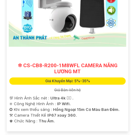
✲ CS-CB8-R200-1M8WFL CAMERA NĂNG
LƯƠNG MT
Giá Khuyến Mại: 5%-35%
Giá Bán: liên hệ
💯 Hình Ảnh Sắc nét :
Ultra 4k 👍🏾 .
✳️ Công Nghệ Hình Ảnh :
IP Wifi.
✪ Khi xem thiếu sáng :
Hồng Ngoại 15m Có Màu Ban Ðêm.
⚒ Camera Thiết Kế
IP67 xoay 360.
️♚ Chức Năng :
Thu Âm.