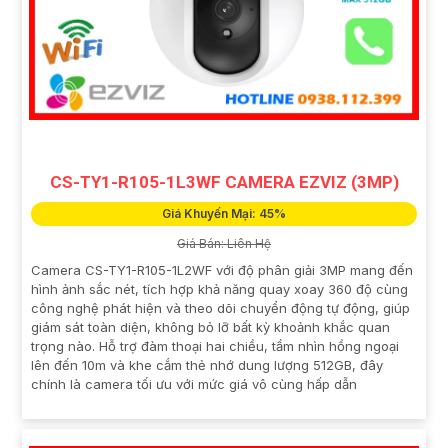
CS-TY1-R105-1L3WF CAMERA EZVIZ (3MP)
Giá Khuyến Mại: 45%
Giá Bán: Liên Hệ
Camera CS-TY1-R105-1L2WF với độ phân giải 3MP mang đến
hình ảnh sắc nét, tích hợp khả năng quay xoay 360 độ cùng
công nghệ phát hiện và theo dõi chuyển động tự động, giúp
giám sát toàn diện, không bỏ lỡ bất kỳ khoảnh khắc quan
trọng nào. Hỗ trợ đàm thoại hai chiều, tầm nhìn hồng ngoại
lên đến 10m và khe cắm thẻ nhớ dung lượng 512GB, đây
chính là camera tối ưu với mức giá vô cùng hấp dẫn