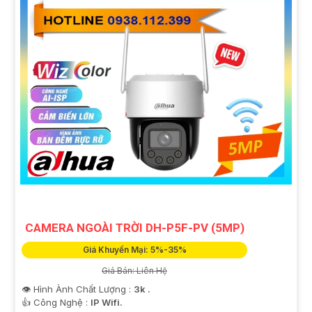
CAMERA NGOÀI TRỜI DH-P5F-PV (5MP)
Giá Khuyến Mại: 5%-35%
Giá Bán: Liên Hệ
👁 Hình Ành Chất Lượng :
3k .
👍 Công Nghệ :
IP Wifi.