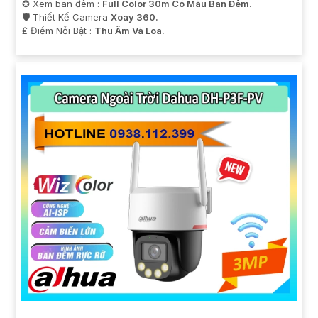
✪ Xem ban đêm :
Full Color 30m Có Màu Ban Ðêm.
🛡 Thiết Kế Camera
Xoay 360.
️₤ Điểm Nỗi Bật :
Thu Âm Và Loa.