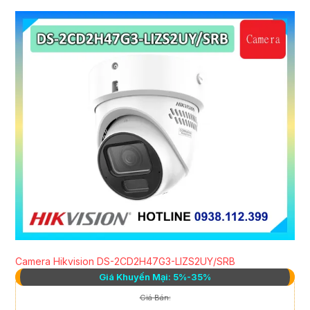
Camera Hikvision DS-2CD2H47G3-LIZS2UY/SRB
Giá Khuyến Mại: 5%-35%
Giá Bán: