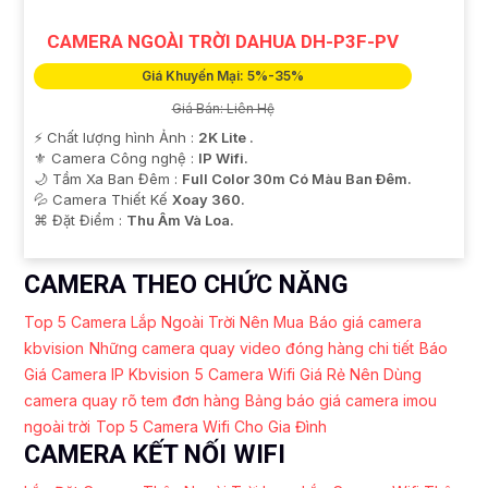
CAMERA NGOÀI TRỜI DAHUA DH-P3F-PV
Giá Khuyến Mại: 5%-35%
Giá Bán: Liên Hệ
️⚡ Chất lượng hình Ảnh :
2K Lite .
⚜️ Camera Công nghệ :
IP Wifi.
🌙 Tầm Xa Ban Đêm :
Full Color 30m Có Màu Ban Ðêm.
💦 Camera Thiết Kế
Xoay 360.
️⌘ Đặt Điểm :
Thu Âm Và Loa.
CAMERA THEO CHỨC NĂNG
Top 5 Camera Lắp Ngoài Trời Nên Mua
Báo giá camera
kbvision
Những camera quay video đóng hàng chi tiết
Báo
Giá Camera IP Kbvision
5 Camera Wifi Giá Rẻ Nên Dùng
camera quay rõ tem đơn hàng
Bảng báo giá camera imou
ngoài trời
Top 5 Camera Wifi Cho Gia Đình
CAMERA KẾT NỐI WIFI