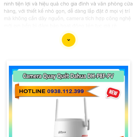
ninh tiện lợi và hiệu quả cho gia đình và văn phòng cửa
hàng, với thiết kế nhỏ gọn, dễ dàng lắp đặt ở mọi vị trí
mà không cần dây nguồn, camera tích hợp công nghệ
mới pin bền bỉ đảm bảo hoạt động liên tục giá rẻ.
'