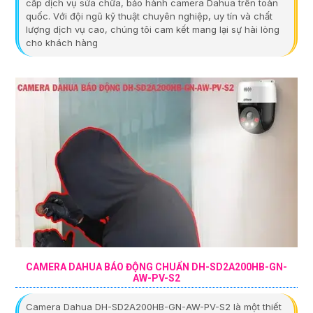
cấp dịch vụ sửa chữa, bảo hành camera Dahua trên toàn
quốc. Với đội ngũ kỹ thuật chuyên nghiệp, uy tín và chất
lượng dịch vụ cao, chúng tôi cam kết mang lại sự hài lòng
cho khách hàng
CAMERA DAHUA BÁO ĐỘNG CHUẨN DH-SD2A200HB-GN-
AW-PV-S2
Camera Dahua DH-SD2A200HB-GN-AW-PV-S2 là một thiết