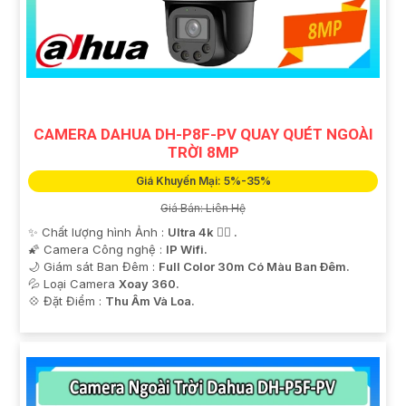
CAMERA DAHUA DH-P8F-PV QUAY QUÉT NGOÀI
TRỜI 8MP
Giá Khuyến Mại: 5%-35%
Giá Bán: Liên Hệ
✨ Chất lượng hình Ảnh :
Ultra 4k 👍🏾 .
🌠 Camera Công nghệ :
IP Wifi.
🌙 Giám sát Ban Đêm :
Full Color 30m Có Màu Ban Ðêm.
💦 Loại Camera
Xoay 360.
️💠 Đặt Điểm :
Thu Âm Và Loa.