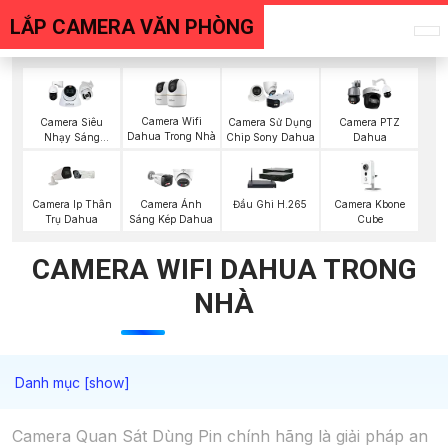
LẮP CAMERA VĂN PHÒNG
Camera Wifi
Camera Siêu
Camera Sử Dụng
Camera PTZ
Dahua Trong Nhà
Nhạy Sáng
Chip Sony Dahua
Dahua
Dahua
Camera Kbone
Camera Ip Thân
Camera Ánh
Đầu Ghi H.265
Cube
Trụ Dahua
Sáng Kép Dahua
CAMERA WIFI DAHUA TRONG
NHÀ
Camera Quan Sát Dùng Pin chính hãng là giải pháp an