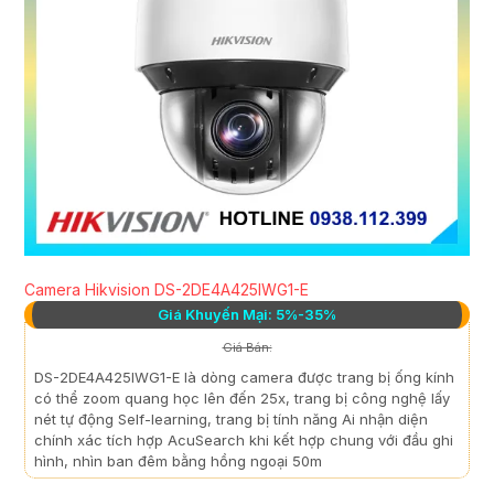
Camera Hikvision DS-2DE4A425IWG1-E
Giá Khuyến Mại: 5%-35%
Giá Bán:
DS-2DE4A425IWG1-E là dòng camera được trang bị ống kính
có thể zoom quang học lên đến 25x, trang bị công nghệ lấy
nét tự động Self-learning, trang bị tính năng Ai nhận diện
chính xác tích hợp AcuSearch khi kết hợp chung với đầu ghi
hình, nhìn ban đêm bằng hồng ngoại 50m