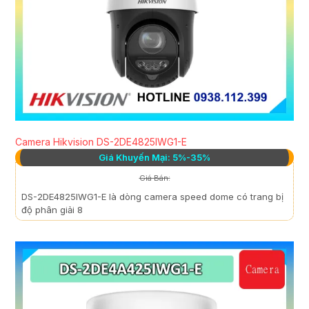
Camera Hikvision DS-2DE4825IWG1-E
Giá Khuyến Mại: 5%-35%
Giá Bán:
DS-2DE4825IWG1-E là dòng camera speed dome có trang bị
độ phân giải 8