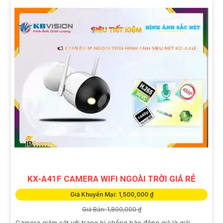
KX-A41F CAMERA WIFI NGOÀI TRỜI GIÁ RẺ
Giá Khuyến Mại: 1,500,000 ₫
Giá Bán: 1,800,000 ₫
Camera giám sát với trang bị chống báo động giả là giải