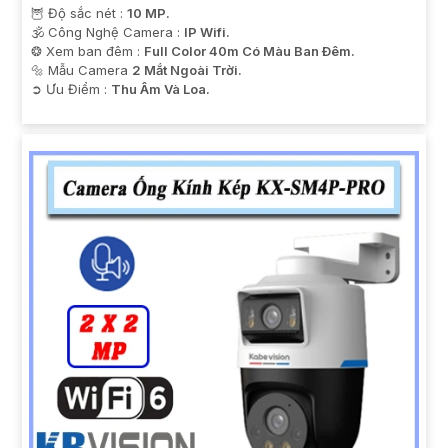
🦉 Độ sắc nét :
10 MP.
🕉️ Công Nghệ Camera :
IP Wifi.
❂ Xem ban đêm :
Full Color 40m Có Màu Ban Ðêm.
🔩 Mẫu Camera
2 Mắt Ngoài Trời.
️➲ Ưu Điểm :
Thu Âm Và Loa.