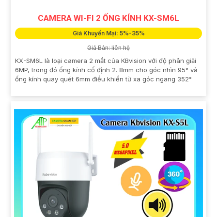
CAMERA WI-FI 2 ỐNG KÍNH KX-SM6L
Giá Khuyến Mại: 5%-35%
Giá Bán: liên hệ
KX-SM6L là loại camera 2 mắt của KBvision với độ phân giải
6MP, trong đó ống kính cố định 2. 8mm cho góc nhìn 95° và
ống kính quay quét 6mm điều khiển từ xa góc ngang 352°