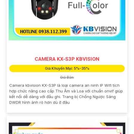
CAMERA KX-S3P KBVISION
Giá Khuyến Mại: 5%-35%
Giá Bán:
Camera kbvision KX-S3P là loại camera an ninh IP Wifi tích
hợp chức năng cao cấp Thu Âm và Loa với chuẩn onvif giúp
kết nối dễ dàng với đầu ghi. Trang bị Chống Ngược Sáng
DWDR hình ảnh rõ hơn dù ở đâu