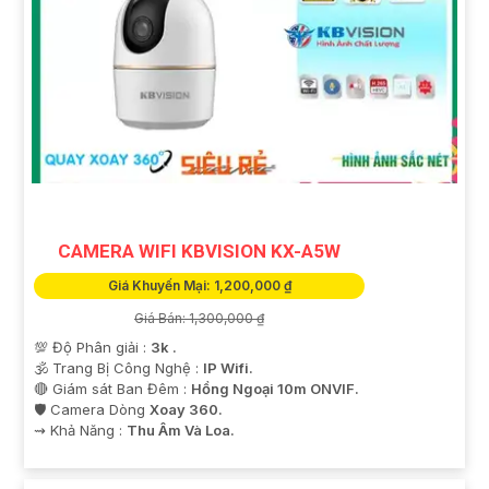
CAMERA WIFI KBVISION KX-A5W
Giá Khuyến Mại: 1,200,000 ₫
Giá Bán: 1,300,000 ₫
💯 Độ Phân giải :
3k .
🕉️ Trang Bị Công Nghệ :
IP Wifi.
🔴 Giám sát Ban Đêm :
Hồng Ngoại 10m ONVIF.
🛡 Camera Dòng
Xoay 360.
️⇝ Khả Năng :
Thu Âm Và Loa.