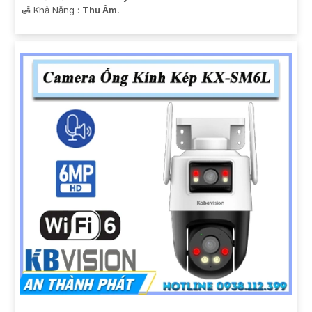
️🛃 Khả Năng :
Thu Âm.