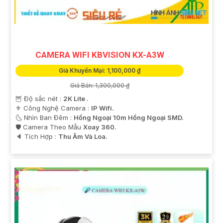
CAMERA WIFI KBVISION KX-A3W
Giá Khuyến Mại: 1,100,000 ₫
Giá Bán: 1,300,000 ₫
🦉 Độ sắc nét :
2K Lite .
⚜️ Công Nghệ Camera :
IP Wifi.
🌜 Nhìn Ban Đêm :
Hồng Ngoại 10m Hồng Ngoại SMD.
🛡 Camera Theo Mẫu
Xoay 360.
️🔈 Tích Hợp :
Thu Âm Và Loa.
'