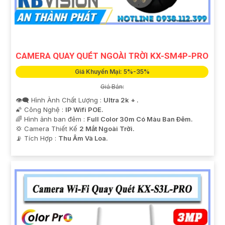
CAMERA QUAY QUÉT NGOÀI TRỜI KX-SM4P-PRO
Giá Khuyến Mại: 5%-35%
Giá Bán:
👁️‍🗨 Hình Ành Chất Lượng :
Ultra 2k + .
🌠 Công Nghệ :
IP Wifi POE.
🌈 Hình ảnh ban đêm :
Full Color 30m Có Màu Ban Ðêm.
💢 Camera Thiết Kế
2 Mắt Ngoài Trời.
️📡 Tích Hợp :
Thu Âm Và Loa.