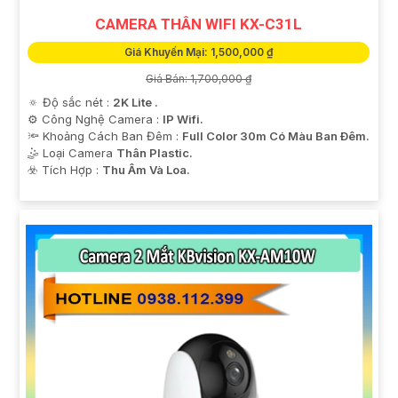
CAMERA THÂN WIFI KX-C31L
Giá Khuyến Mại: 1,500,000 ₫
Giá Bán: 1,700,000 ₫
🔅 Độ sắc nét :
2K Lite .
⚙ Công Nghệ Camera :
IP Wifi.
🔦 Khoảng Cách Ban Đêm :
Full Color 30m Có Màu Ban Ðêm.
🤹 Loại Camera
Thân Plastic.
️☣️ Tích Hợp :
Thu Âm Và Loa.