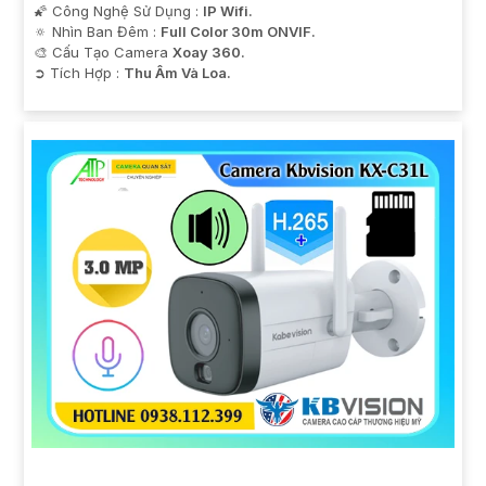
🌠 Công Nghệ Sử Dụng :
IP Wifi.
🔅 Nhìn Ban Đêm :
Full Color 30m ONVIF.
🎨 Cấu Tạo Camera
Xoay 360.
️➲ Tích Hợp :
Thu Âm Và Loa.