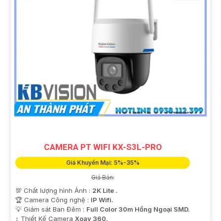
CAMERA PT WIFI KX-S3L-PRO
Giá Khuyến Mại: 5%-35%
Giá Bán:
💯 Chất lượng hình Ảnh :
2K Lite .
🏆 Camera Công nghệ :
IP Wifi.
💡 Giám sát Ban Đêm :
Full Color 30m Hồng Ngoại SMD.
↕️ Thiết Kế Camera
Xoay 360.