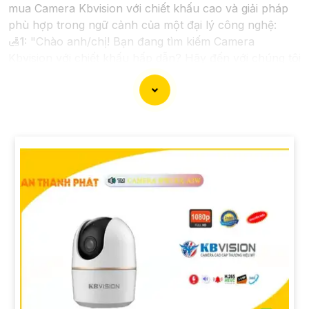
mua Camera Kbvision với chiết khấu cao và giải pháp
phù hợp trong ngữ cảnh của một đại lý công nghệ:
🛃
1:
"Chào anh/chị! Bạn đang tìm kiếm Camera
Kbvision với chiết khấu hấp dẫn? Hãy đến với chúng tôi
để nhận ưu đãi đặc biệt và được tư vấn về giải pháp
chính xác nhất cho nhu cầu an ninh của bạn!"
️🏅️
2:
"Bạn muốn mua Camera Kbvision với giá ưu đãi
và giải pháp phù hợp? Liên hệ ngay với chúng tôi để
được hỗ trợ tốt nhất từ đội ngũ chuyên gia có kinh
nghiệm!"
️🥈
3:
"Chúng tôi cam kết cung cấp Camera Kbvision
chính hãng với chiết khấu cao nhất trên thị trường.
Hãy đến với chúng tôi để trải nghiệm dịch vụ tốt nhất
và nhận được sự tư vấn chuyên nghiệp về giải pháp an
ninh cần thiết!"
Hy vọng những câu giới thiệu trên sẽ giúp bạn thành
công trong việc tiếp cận khách hàng và tăng cơ hội
bán hàng của bạn. Nếu có bất kỳ yêu cầu hay câu hỏi
nào khác, bạn có thể chia sẻ để tôi hỗ trợ bạn tốt hơn!