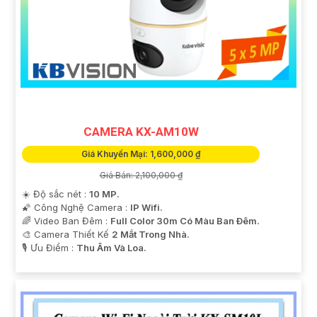
CAMERA KX-AM10W
Giá Khuyến Mại: 1,600,000 ₫
Giá Bán: 2,100,000 ₫
☀️ Độ sắc nét :
10 MP.
🌠 Công Nghệ Camera :
IP Wifi.
🌈 Video Ban Đêm :
Full Color 30m Có Màu Ban Ðêm.
🎨 Camera Thiết Kế
2 Mắt Trong Nhà.
️🎙 Ưu Điểm :
Thu Âm Và Loa.