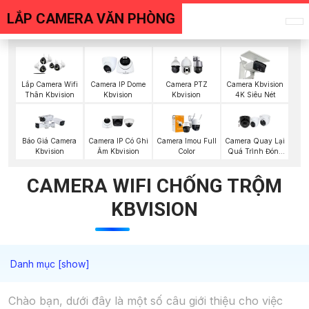
LẮP CAMERA VĂN PHÒNG
Lắp Camera Wifi
Camera IP Dome
Camera PTZ
Camera Kbvision
Thân Kbvision
Kbvision
Kbvision
4K Siêu Nét
Camera Quay Lại
Báo Giá Camera
Camera IP Có Ghi
Camera Imou Full
Quá Trình Đóng
Kbvision
Âm Kbvision
Color
Hàng
CAMERA WIFI CHỐNG TRỘM
KBVISION
Chào bạn, dưới đây là một số câu giới thiệu cho việc