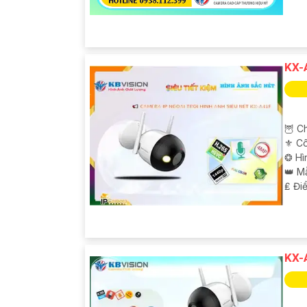
KX-
🦉 Ch
⚜️ C
❂ Hì
👑 M
️₤ Đi
KX-