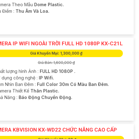
amera Theo Mẫu
Dome Plastic.
u Điểm :
Thu Âm Và Loa.
ERA IP WIFI NGOÀI TRỜI FULL HD 1080P KX-C21L
Giá Khuyến Mại: 1,300,000 ₫
Giá Bán: 1,600,000 ₫
hất lượng hình Ảnh :
FULL HD 1080P .
ử dụng công nghệ :
IP Wifi.
m Nhìn Ban Đêm :
Full Color 30m Có Màu Ban Ðêm.
amera Thiết Kế
Thân Plastic.
hả Năng :
Báo Động Chuyển Động.
ERA KBVISION KX-WD22 CHỨC NĂNG CAO CẤP