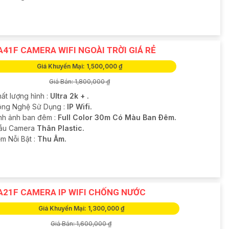
A41F CAMERA WIFI NGOÀI TRỜI GIÁ RẺ
Giá Khuyến Mại: 1,500,000 ₫
Giá Bán: 1,800,000 ₫
ất lượng hình :
Ultra 2k + .
ông Nghệ Sử Dụng :
IP Wifi.
nh ảnh ban đêm :
Full Color 30m Có Màu Ban Ðêm.
ẫu Camera
Thân Plastic.
ểm Nỗi Bật :
Thu Âm.
A21F CAMERA IP WIFI CHỐNG NƯỚC
Giá Khuyến Mại: 1,300,000 ₫
Giá Bán: 1,600,000 ₫