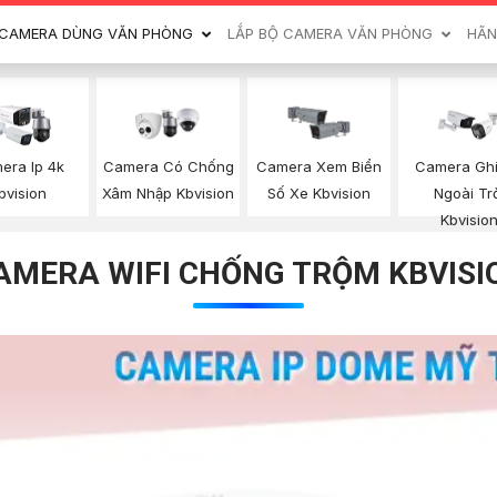
CAMERA DÙNG VĂN PHÒNG
LẮP BỘ CAMERA VĂN PHÒNG
HÃN
era Ip 4k
Camera Có Chống
Camera Xem Biển
Camera Gh
bvision
Xâm Nhập Kbvision
Số Xe Kbvision
Ngoài Tr
Kbvisio
AMERA WIFI CHỐNG TRỘM KBVISI