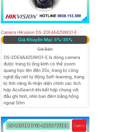
Camera Hikvision DS-2DE4A425IWG1-E
Giá Khuyến Mại: 5%-35%
Giá Bán:
DS-2DE4A425IWG1-E là dòng camera
được trang bị ống kính có thể zoom
quang học lên đến 25x, trang bị công
nghệ lấy nét tự động Self-learning, trang
bị tính năng Ai nhận diện chính xác tích
hợp AcuSearch khi kết hợp chung với
đầu ghi hình, nhìn ban đêm bằng hồng
ngoại 50m