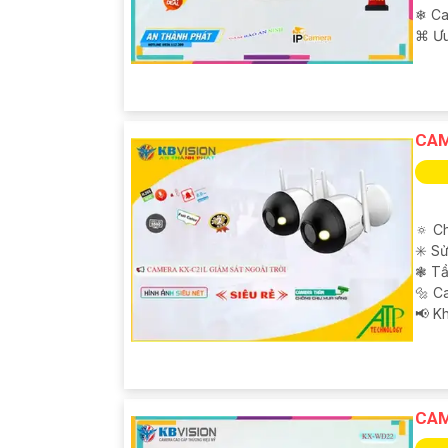
❄ C
️⌘ Ư
CAM
🔅 C
✳️ S
❃ Tầ
🔩 C
️📢 K
CAM