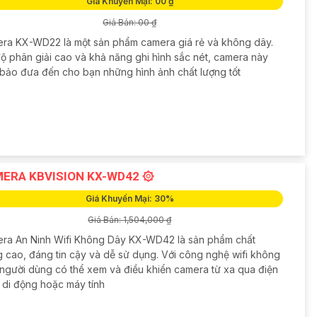
Giá Khuyến Mại: 00 ₫
Giá Bán: 00 ₫
ra KX-WD22 là một sản phẩm camera giá rẻ và không dây.
độ phân giải cao và khả năng ghi hình sắc nét, camera này
bảo đưa đến cho bạn những hình ảnh chất lượng tốt
ERA KBVISION KX-WD42 ۞
Giá Khuyến Mại: 30%
Giá Bán: 1,504,000 ₫
ra An Ninh Wifi Không Dây KX-WD42 là sản phẩm chất
g cao, đáng tin cậy và dễ sử dụng. Với công nghệ wifi không
 người dùng có thể xem và điều khiển camera từ xa qua điện
i di động hoặc máy tính